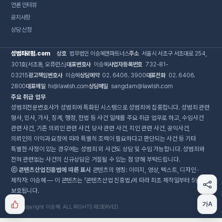
언론 인터뷰
공지사항
상담 신청
성범죄로펌.com
상호
법무법인 이승혜앤파트너스
주소
서울시 서초구 서초대로 254,
301호(서초동, 오퓨런스)
대표변호사
이승혜
사업자등록번호
732-81-
03215
광고책임변호사
이승혜
상담예약
02. 6406. 3900
대표전화
02. 6406.
2800
대표메일
hi@lawlsh.com
상담메일
sangdam@lawlsh.com
주요 취급 업무
성범죄전문변호사가 성범죄에 특화된 시스템으로 성범죄에 집중합니다. 성범죄 관련
형사, 민사, 가사, 징계, 행정, 헌법 등 사건 일체를 주요 취급 업무로 하고, 수임사건
관련 사건, 기존 의뢰인 관련 사건, 당사 관련 사건, 지인 관련 사건, 공익사건,
의뢰인의 이익과 요청에 따라 특별히 조력이 필요하다고 판단되는 사건 등 기타
특별한 사정이 있는 경우에는 성범죄 외 사건도 상담 및 수임 가능합니다. 성범죄와
전혀 관련없는 사건의 신규상담은 거절될 수 있는 점 양해 부탁드립니다.
ⓒ 콘텐츠산업진흥법에 따른 표시
콘텐츠의 명칭: 이미지, 영상, 텍스트, 디자인 ·
제작자: 이승혜 — 이 콘텐츠는 「콘텐츠산업 진흥법」에 따라 최초 제작일부터 5년간
보호됩니다.
가A
Copyright 이승혜. ALL RIGHTS RESERVED.