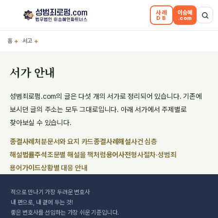
사례
이승혜
DB
.com
홈
+
서고
+
›
서가 안내
성범죄로펌.com의 글은 다섯 개의 서가로 정리되어 있습니다. 기존에
보시던 글의 주소는 모두 그대로입니다. 아래 서가에서 주제별로
찾아보실 수 있습니다.
종결사례
처분문서와 요지 카드
종결사례해설
사건 심층
해설
법률주석
조문별 해설을 책처럼
용어사전
형사절차·성범죄
용어
가이드
상황별 대응 안내
적으로 만나기
가장 두려운
변호사
내 편으로, 내 곁에 두는 것!
좋은 변호사를 선임하는 가장 쉬운 기준입니다.