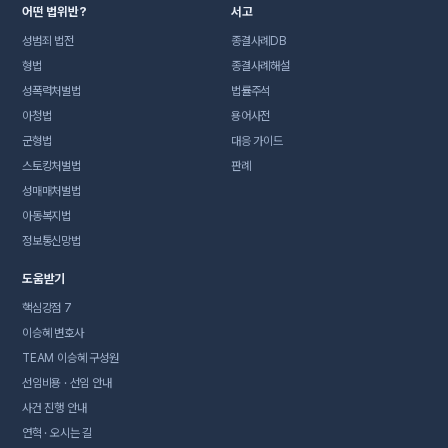
어떤 법위반?
서고
성범죄 법전
종결사례DB
형법
종결사례해설
성폭력처벌법
법률주석
아청법
용어사전
군형법
대응 가이드
스토킹처벌법
판례
성매매처벌법
아동복지법
정보통신망법
도움받기
핵심강점 7
이승혜 변호사
TEAM 이승혜 구성원
선임비용 · 선임 안내
사건 진행 안내
연혁 · 오시는 길