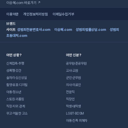
이승혜.com 바로가기 ↗
이용약관
개인정보처리방침
이메일수집거부
브랜드
사이트
성범죄전문변호사.com
이승혜.com
성범죄법률상담.com
성범죄
초동대처.com
어떤 상황?
어떤 신분?
신체접촉·추행
공무원·준공무원
성폭행·강간
교사·교원
술자리·심신상실
군인·군무원
촬영·유포·디지털
의사·의료인
아동·청소년
전문직
스토킹·괴롭힘
직장인
직장·지위 관계
학생·대학생
무고·억울한 고소
LGBT·BDSM
아동·친족 피해자