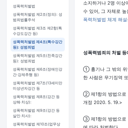
소지하거나 2명 이상
성폭력처벌법
수 있어, 그 자체로
성폭력처벌법 제2조(정의): 성
폭력처벌법 체계 해설
범죄법률주석
성폭력처벌법 제3조 제2항(특
수강도강간 등)
성폭력처벌법 제4조(특수강간
등): 성범죄법
성폭력범죄의 처벌 등에
성폭력처벌법 제5조(친족강간
등): 성범죄법
① 흉기나 그 밖의 위
성폭력처벌법 제6조(장애인강
간·강제추행 등)
한 사람은 무기징역 또는 
성폭력처벌법 제7조(13세미만
미성년자강간 등
② 제1항의 방법으로 
성폭력처벌법 제8조(강간 등
개정 2020. 5. 19.>
상해·치상):
성폭력처벌법 제9조(강간 등
살인·치사):
③ 제1항의 방법으로 
성폭력처벌법 제10조(업무상
에 따라 처벌한다.