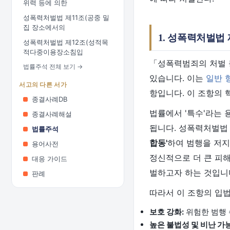
위력 등에 의한
성폭력처벌법 제11조(공중 밀
집 장소에서의
1. 성폭력처벌법
성폭력처벌법 제12조(성적목
적다중이용장소침입
「성폭력범죄의 처벌 등
법률주석 전체 보기 →
있습니다. 이는
일반 
서고의 다른 서가
항입니다. 이 조항의 
종결사례DB
법률에서 '특수'라는
종결사례해설
됩니다. 성폭력처벌법
법률주석
합동'
하여 범행을 저지
용어사전
정신적으로 더 큰 피
대응 가이드
벌하고자 하는 것입니
판례
따라서 이 조항의 입법
보호 강화:
위험한 범행 
높은 불법성 및 비난 가