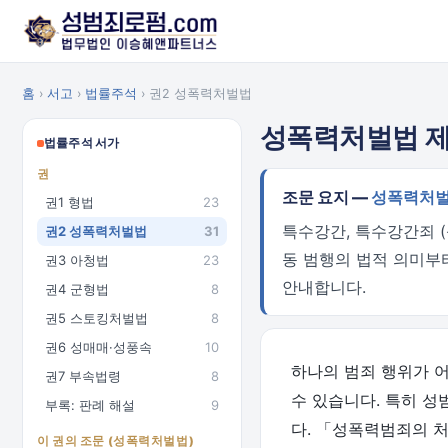
홈
›
서고
›
법률주석
› 권2 성폭력처벌법
성폭력처벌법 제4
법률주석 서가
권
조문 요지 —
성폭력처벌
권1 형법
23
특수강간, 특수강간죄 (
권2 성폭력처벌법
31
동 범행의 법적 의미부
권3 아청법
23
안내합니다.
권4 군형법
8
권5 스토킹처벌법
8
권6 성매매·성풍속
10
하나의 범죄 행위가 
권7 부속법령
8
수 있습니다. 특히 
부록: 판례 해설
9
다. 「성폭력범죄의 처
이 권의 조문 (성폭력처벌법)