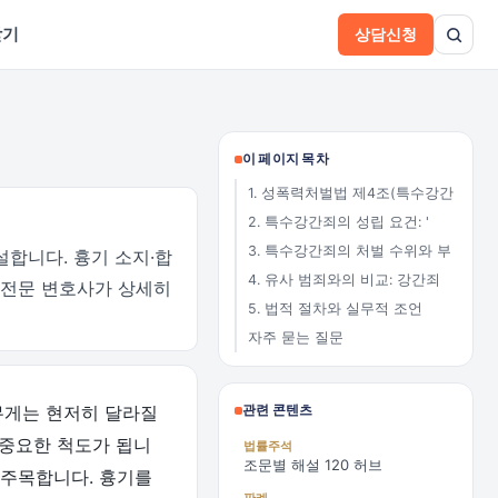
받기
상담신청
이 페이지 목차
1. 성폭력처벌법 제4조(특수강간
2. 특수강간죄의 성립 요건: '
3. 특수강간죄의 처벌 수위와 부
설합니다. 흉기 소지·합
4. 유사 범죄와의 비교: 강간죄
 전문 변호사가 상세히
5. 법적 절차와 실무적 조언
자주 묻는 질문
무게는 현저히 달라질
관련 콘텐츠
 중요한 척도가 됩니
법률주석
조문별 해설 120 허브
 주목합니다. 흉기를