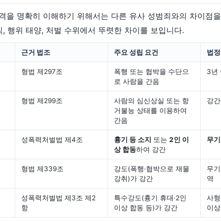
격을 명확히 이해하기 위해서는 다른 유사 성범죄와의 차이점을
익, 행위 태양, 처벌 수위에서 뚜렷한 차이를 보입니다.
근거 법조
주요 성립 요건
법정
형법 제297조
폭행 또는 협박을 수단으
3년
로 사람을 간음
형법 제299조
사람의 심신상실 또는 항
강간
거불능 상태를 이용하여
간음
성폭력처벌법 제4조
흉기 등 소지
또는
2인 이
무기
상 합동
하여 강간
형법 제339조
강도(폭행·협박으로 재물
무기
강취)가 강간
역
성폭력처벌법 제3조 제2
특수강도(흉기 휴대·2인
사형
항
이상 합동 등)가 강간
이상