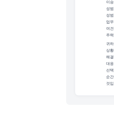
이승
성범
성범
업무
여건
주력
귀하
상황
해결
대응
선택
순간
것입