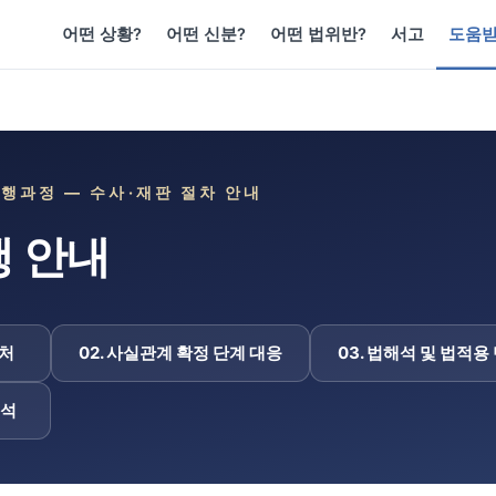
어떤 상황?
어떤 신분?
어떤 법위반?
서고
도움
행과정 — 수사·재판 절차 안내
행 안내
대처
02. 사실관계 확정 단계 대응
03. 법해석 및 법적용
정석