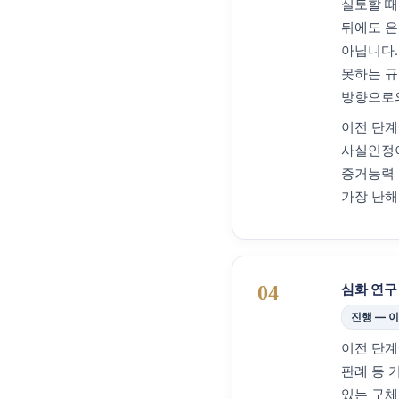
실토할 때
뒤에도 은
아닙니다.
못하는 규
방향으로의
이전 단계
사실인정이
증거능력 
가장 난해
심화 연구
04
진행 — 
이전 단계
판례 등 
있는 구체