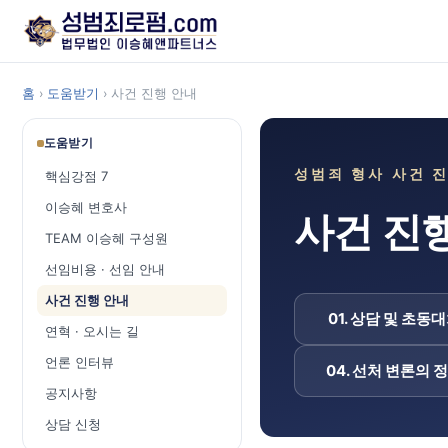
홈
›
도움받기
› 사건 진행 안내
도움받기
성범죄 형사 사건 진
핵심강점 7
이승혜 변호사
사건 진
TEAM 이승혜 구성원
선임비용 · 선임 안내
사건 진행 안내
01. 상담 및 초동
연혁 · 오시는 길
언론 인터뷰
04. 선처 변론의 
공지사항
상담 신청