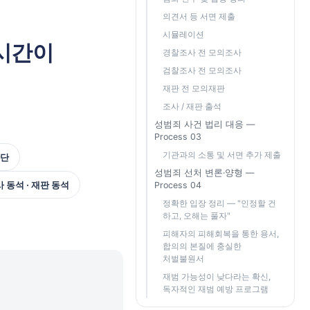
의견서 등 서면 제출
시뮬레이션
시간이
경찰조사 전 모의조사
검찰조사 전 모의조사
재판 전 모의재판
조사 / 재판 출석
성범죄 사건 법리 대응 —
Process 03
기관과의 소통 및 서면 추가 제출
판단
성범죄 선처 변론·양형 —
사 동석 · 재판 동석
Process 04
정확한 입장 정리 — "인정할 건
하고, 오해는 풀자"
피해자의 피해회복을 통한 용서,
합의의 본질에 충실한
처벌불원서
재범 가능성이 낮다라는 확신,
독자적인 재범 예방 프로그램