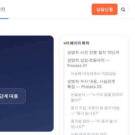
받기
상담신청
이 페이지 목차
성범죄 사건 진행 절차 10단계
성범죄 상담·초동대처 —
Process 01
이승혜 대표변호사 직접상담
성범죄 수사 대응, 사실관계
확정 — Process 02
진술분석 — "누구의 말을 믿어야
 단계 대응
할까?"
증거 수집, 포렌식 등 증거 대응
— "증거 있나요?"
증거법 판단 — "이 증거 쓸 수
있나요?"
심화 연구 및 입장 정리