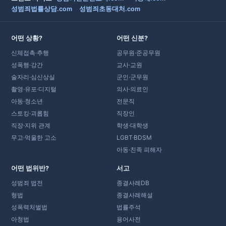
성범죄법률상담.com
성범죄초동대처.com
어떤 상황?
어떤 신분?
신체접촉·추행
공무원·준공무원
성폭행·강간
교사·교원
술자리·심신상실
군인·군무원
촬영·유포·디지털
의사·의료인
아동·청소년
전문직
스토킹·괴롭힘
직장인
직장·지위 관계
학생·대학생
무고·억울한 고소
LGBT·BDSM
아동·친족 피해자
어떤 법위반?
서고
성범죄 법전
종결사례DB
형법
종결사례해설
성폭력처벌법
법률주석
아청법
용어사전