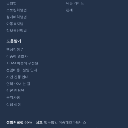
군형법
대응 가이드
스토킹처벌법
판례
성매매처벌법
아동복지법
정보통신망법
도움받기
핵심강점 7
이승혜 변호사
TEAM 이승혜 구성원
선임비용 · 선임 안내
사건 진행 안내
연혁 · 오시는 길
언론 인터뷰
공지사항
상담 신청
성범죄로펌.com
상호
법무법인 이승혜앤파트너스