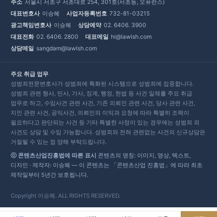
주소
서울시 서초구 서초대로 254, 301호(서초동, 오퓨런스)
대표변호사
이승혜
사업자등록번호
732-81-03215
광고책임변호사
이승혜
상담예약
02. 6406. 3900
대표전화
02. 6406. 2800
대표메일
hi@lawlsh.com
상담메일
sangdam@lawlsh.com
주요 취급 업무
성범죄전문변호사가 성범죄에 특화된 시스템으로 성범죄에 집중합니다.
성범죄 관련 형사, 민사, 가사, 징계, 행정, 헌법 등 사건 일체를 주요 취급
업무로 하고, 수임사건 관련 사건, 기존 의뢰인 관련 사건, 당사 관련 사건,
지인 관련 사건, 공익사건, 의뢰인의 이익과 요청에 따라 특별히 조력이
필요하다고 판단되는 사건 등 기타 특별한 사정이 있는 경우에는 성범죄 외
사건도 상담 및 수임 가능합니다. 성범죄와 전혀 관련없는 사건의 신규상담은
거절될 수 있는 점 양해 부탁드립니다.
ⓒ 콘텐츠산업진흥법에 따른 표시
콘텐츠의 명칭: 이미지, 영상, 텍스트,
디자인 · 제작자: 이승혜 — 이 콘텐츠는 「콘텐츠산업 진흥법」에 따라 최초
제작일부터 5년간 보호됩니다.
Copyright 이승혜. ALL RIGHTS RESERVED.