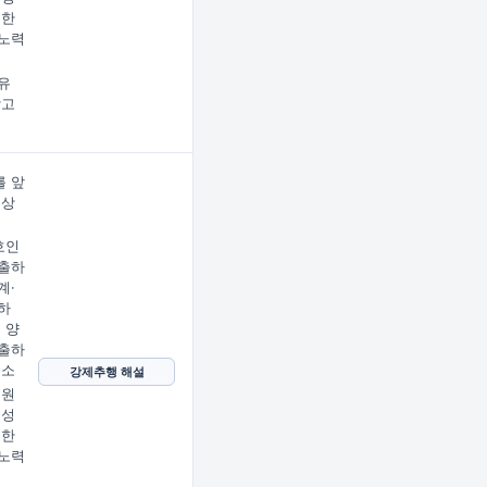
지한
노력
유
받고
 앞
문상
임
호인
출하
계·
하
 양
출하
호소
강제추행 해설
 원
 성
지한
노력