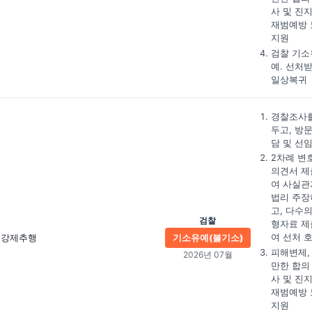
사 및 진
재범예방 
지원
검찰 기소
예. 선처
일상복귀
경찰조사를
두고, 방
담 및 선
2차례 변
의견서 제
여 사실관
법리 주장
고, 다수의
검찰
형자료 제
여 선처 
강제추행
기소유예(불기소)
피해변제,
2026년 07월
만한 합의
사 및 진
재범예방 
지원