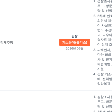
경찰조사를
두고, 방
담 및 선
2차례 변
의견서 제
여 사실관
법리 주장
고, 다수의
검찰
형자료 제
강제추행
기소유예(불기소)
여 선처 
2026년 06월
피해변제,
만한 합의
사 및 진
재범예방 
지원
검찰 기소
예. 선처
일상복귀
경찰조사를
두고, 방
담 및 선
3차례 변