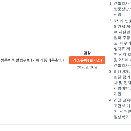
경찰조사 
방문상담 
선임
6차례 변
의견서 제
여 사실관
법리 주장
고, 다수의
형자료 제
검찰
여 선처 
및 2차례
성폭력처벌법위반
(카메라등이용촬영)
기소유예(불기소)
경찰조사 
2026년 06월
피해변제,
만한 합의
사 및 진
재범예방 
지원
검찰 교육
조건부 기
예. 선처
일상복귀