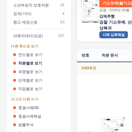
기소유예(불기소
소년부송치·보호처분
25
검찰 · 2026년 06월
징계(기타)
4
강제추행
항고·재정신청
52
검찰 기소유예. 
상복귀
사례 심화해설
피해자대리(성공)
207
다른 축으로 보기
연도별로 보기
번호
처분 문서
처분별로 보기
2026년
죄명별로 보기
단계별로 보기
직업별로 보기
서고의 다른 서가
종결사례DB
종결사례해설
법률주석