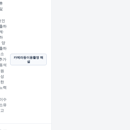
후
및
호인
출하
계·
하
 양
출하
호소
카메라등이용촬영 해
 추가
설
동석
 원
 성
지한
노력
이수
소유
받고