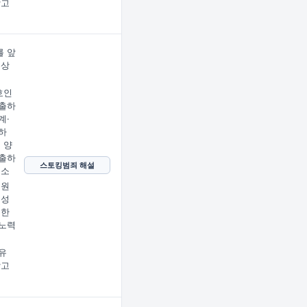
받고
 앞
문상
임
호인
출하
계·
하
 양
출하
스토킹범죄 해설
호소
 원
 성
지한
노력
유
받고