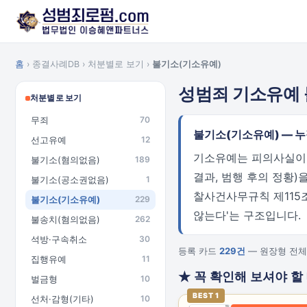
홈
› 종결사례DB › 처분별로 보기 ›
불기소(기소유예)
성범죄 기소유예
처분별로 보기
무죄
70
불기소(기소유예) — 
선고유예
12
기소유예는 피의사실이 인
불기소(혐의없음)
189
결과, 범행 후의 정황)
불기소(공소권없음)
1
찰사건사무규칙 제115조
불기소(기소유예)
229
않는다'는 구조입니다.
불송치(혐의없음)
262
석방·구속취소
30
등록 카드
229건
— 원장형 전체
집행유예
11
★ 꼭 확인해 보셔야 할
벌금형
10
BEST 1
선처·감형(기타)
10