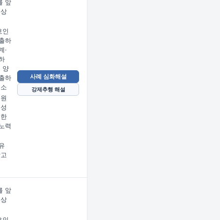
 앞
문상
임
호인
출하
계·
하
 양
사례 심화해설
출하
호소
강제추행 해설
 원
 성
지한
노력
유
받고
 앞
문상
임
호인