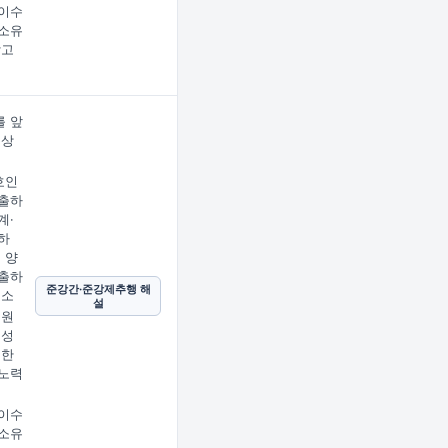
이수
소유
받고
 앞
문상
임
호인
출하
계·
하
 양
출하
준강간·준강제추행 해
호소
설
 원
 성
지한
노력
이수
소유