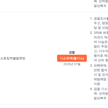
예. 선처
일상복귀
경찰조사를
두고, 방
담 및 선
3차례 변
의견서 제
여 사실관
법리 주장
고, 다수의
검찰
형자료 제
스토킹처벌법위반
기소유예(불기소)
여 선처 
2026년 07월
피해변제,
만한 합의
사 및 진
재범예방 
지원
검찰 기소
예. 선처
일상복귀