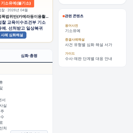
기소유예(불기소)
찰 · 2026년 04월
관련 콘텐츠
성폭법위반(카메라등이용촬영)
검찰 교육이수조건부 기소
용어사전
유예. 선처받고 일상복귀
기소유예
사례 심화해설
종결사례해설
사건 유형별 심화 해설 서가
가이드
심화·총평
수사·재판 단계별 대응 안내
후
및
견서
사실
 주
다수
료
선처