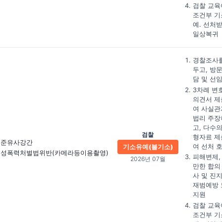
검찰 교육
조건부 기
예. 선처
일상복귀
경찰조사를
두고, 방
담 및 선
3차례 변
의견서 제
여 사실관
법리 주장
고, 다수의
검찰
형자료 제
준유사강간
여 선처 
기소유예(불기소)
성폭력처벌법위반
(카메라등이용촬영)
피해변제,
2026년 07월
만한 합의
사 및 진
재범예방 
지원
검찰 교육
조건부 기