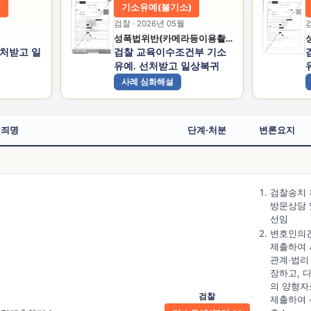
)
기소유예(불기소)
검찰 · 2026년 05월
검
성폭법위반(카메라등이용촬영)
선처받고 일
검찰 교육이수조건부 기소
유예. 선처받고 일상복귀
사례 심화해설
죄명
단계·처분
변론요지
검찰송치 
방문상담 
선임
변호인의
제출하여 
관계·법리
장하고, 
의 양형자
검찰
제출하여 