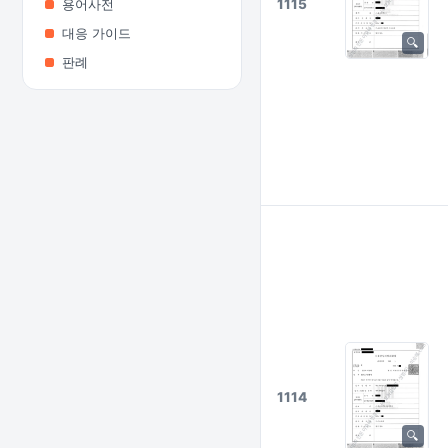
1115
용어사전
대응 가이드
판례
1114