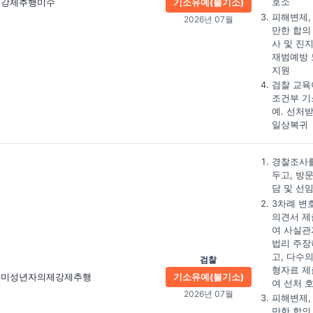
호소
강제추행미수
기소유예(불기소)
피해변제,
2026년 07월
만한 합의
사 및 진
재범예방 
지원
검찰 교육
조건부 기
예. 선처
일상복귀
경찰조사를
두고, 방
담 및 선
3차례 변
의견서 제
여 사실관
법리 주장
고, 다수의
검찰
형자료 제
미성년자의제강제추행
기소유예(불기소)
여 선처 
2026년 07월
피해변제,
만한 합의