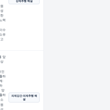
강제추행 해설
 원
 성
지한
노력
이수
소유
받고
 앞
문상
임
호인
출하
계·
하
 양
출하
의제강간·의제추행 해
설
호소
 원
 성