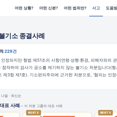
어떤 상황?
어떤 신분?
어떤 법위반?
서고
도움
 불기소 종결사례
누적
229건
정되지만 형법 제51조의 사항(연령·성행·환경, 피해자와의 관계
을 참작하여 검사가 공소를 제기하지 않는 불기소 처분입니다(형사
 제3항 제1호). 기소편의주의에 근거한 처분으로, '혐의는 인
 나열 · 최신순
 대표 사례
— 이 처분 그룹의 대표 사례
BEST 2
BEST 3