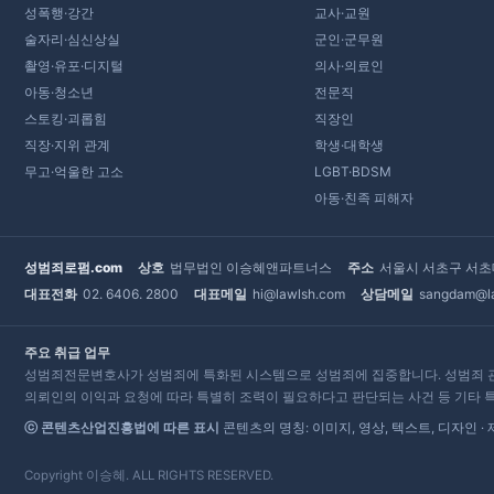
성폭행·강간
교사·교원
술자리·심신상실
군인·군무원
촬영·유포·디지털
의사·의료인
아동·청소년
전문직
스토킹·괴롭힘
직장인
직장·지위 관계
학생·대학생
무고·억울한 고소
LGBT·BDSM
아동·친족 피해자
성범죄로펌.com
상호
법무법인 이승혜앤파트너스
주소
서울시 서초구 서초대
대표전화
02. 6406. 2800
대표메일
hi@lawlsh.com
상담메일
sangdam@l
주요 취급 업무
성범죄전문변호사가 성범죄에 특화된 시스템으로 성범죄에 집중합니다. 성범죄 관련 형사,
의뢰인의 이익과 요청에 따라 특별히 조력이 필요하다고 판단되는 사건 등 기타 특
ⓒ 콘텐츠산업진흥법에 따른 표시
콘텐츠의 명칭: 이미지, 영상, 텍스트, 디자인
Copyright 이승혜. ALL RIGHTS RESERVED.