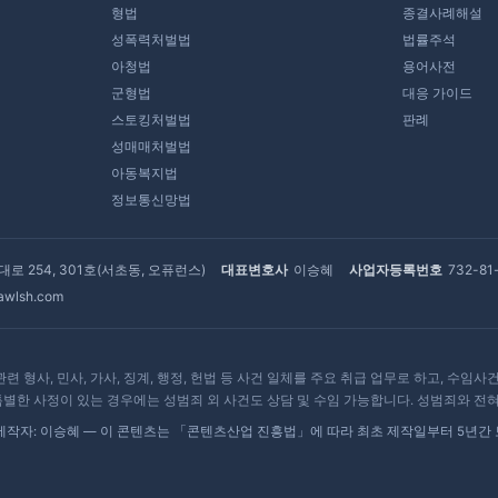
형법
종결사례해설
성폭력처벌법
법률주석
아청법
용어사전
군형법
대응 가이드
스토킹처벌법
판례
성매매처벌법
아동복지법
정보통신망법
로 254, 301호(서초동, 오퓨런스)
대표변호사
이승혜
사업자등록번호
732-81
awlsh.com
 민사, 가사, 징계, 행정, 헌법 등 사건 일체를 주요 취급 업무로 하고, 수임사건 관
별한 사정이 있는 경우에는 성범죄 외 사건도 상담 및 수임 가능합니다. 성범죄와 전
 · 제작자: 이승혜 — 이 콘텐츠는 「콘텐츠산업 진흥법」에 따라 최초 제작일부터 5년간