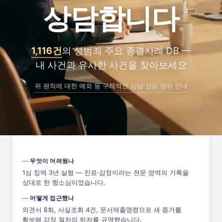
상담합니다
변론으로 무죄 사유를 제시했습니다.
내 사건에 주는 시사점
같은 기록이라도 읽는 방식에 따라 결론이 달라질 수
있습니다. 항소심은 두 번째 판단입니다.
1,116건
의 성범죄 주요 종결사례 DB —
내 사건과 유사한 사건을 찾아보세요
이 사건 종결사례 카드 보기 →
위 원칙에 대한 예외 등 구체적인 상담·선임 범위 안내
2026. 05
무죄 · 원심파기
피보호자간음 · 2심
무엇이 어려웠나
1심 징역 3년 실형 — 진료·감정이라는 전문 영역의 기록을
상대로 한 항소심이었습니다.
어떻게 접근했나
의견서 8회, 사실조회 4건, 문서제출명령으로 새 증거를
확보해 감정 절차의 하자를 규명했습니다.