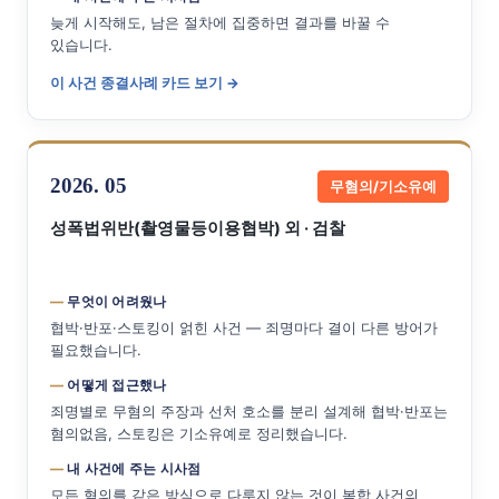
늦게 시작해도, 남은 절차에 집중하면 결과를 바꿀 수
있습니다.
이 사건 종결사례 카드 보기 →
2026. 05
무혐의/기소유예
성폭법위반(촬영물등이용협박) 외 · 검찰
무엇이 어려웠나
협박·반포·스토킹이 얽힌 사건 — 죄명마다 결이 다른 방어가
필요했습니다.
어떻게 접근했나
죄명별로 무혐의 주장과 선처 호소를 분리 설계해 협박·반포는
혐의없음, 스토킹은 기소유예로 정리했습니다.
내 사건에 주는 시사점
모든 혐의를 같은 방식으로 다루지 않는 것이 복합 사건의