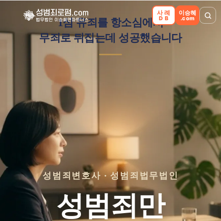
성범죄 무죄·항소심 사례
사례
이승혜
DB
.com
1심 유죄를 항소심에서
무죄로 뒤집는데 성공했습니다
어려운 사건이 어떻게 달라졌는지 —
내 사건에 주는 시사점을 확인해 보세요.
2026. 07
무죄 · 원심파기
성폭법위반(공중밀집장소에서의추행) · 2심
무엇이 어려웠나
성범죄변호사 · 성범죄법무법인
1심 유죄가 선고된 사건 — 같은 기록으로 유죄 판단을 다시
성범죄만
열어야 하는 과제였습니다.
어떻게 접근했나
사실관계·증거관계를 전면 재분석하고 항소이유서와 기일