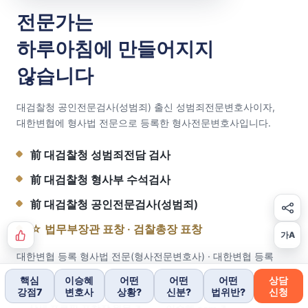
전문가는
하루아침에 만들어지지
않습니다
대검찰청 공인전문검사(성범죄) 출신 성범죄전문변호사이자,
대한변협에 형사법 전문으로 등록한 형사전문변호사입니다.
前 대검찰청 성범죄전담 검사
前 대검찰청 형사부 수석검사
前 대검찰청 공인전문검사(성범죄)
☆ 법무부장관 표창 · 검찰총장 표창
가A
대한변협 등록 형사법 전문(형사전문변호사) · 대한변협 등록
소년법 전문
핵심
이승혜
어떤
어떤
어떤
상담
강점7
변호사
상황?
신분?
법위반?
신청