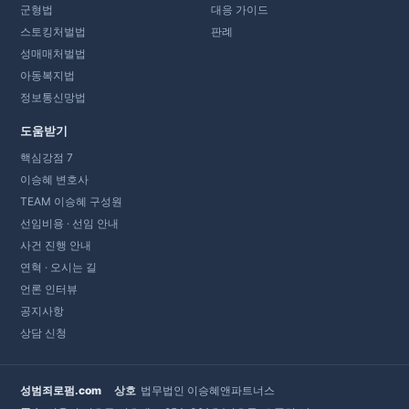
군형법
대응 가이드
스토킹처벌법
판례
성매매처벌법
아동복지법
정보통신망법
도움받기
핵심강점 7
이승혜 변호사
TEAM 이승혜 구성원
선임비용 · 선임 안내
사건 진행 안내
연혁 · 오시는 길
언론 인터뷰
공지사항
상담 신청
성범죄로펌.com
상호
법무법인 이승혜앤파트너스