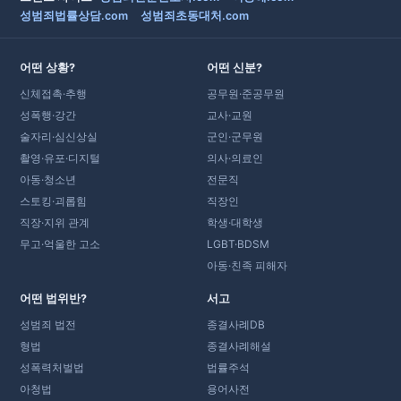
성범죄법률상담.com
성범죄초동대처.com
어떤 상황?
어떤 신분?
신체접촉·추행
공무원·준공무원
성폭행·강간
교사·교원
술자리·심신상실
군인·군무원
촬영·유포·디지털
의사·의료인
아동·청소년
전문직
스토킹·괴롭힘
직장인
직장·지위 관계
학생·대학생
무고·억울한 고소
LGBT·BDSM
아동·친족 피해자
어떤 법위반?
서고
성범죄 법전
종결사례DB
형법
종결사례해설
성폭력처벌법
법률주석
아청법
용어사전