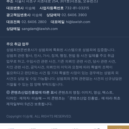
주소
서울시 서초구 서초대로 254, 301호(서초동, 오퓨런스)
대표변호사
이승혜
사업자등록번호
732-81-03215
광고책임변호사
이승혜
상담예약
02. 6406. 3900
대표전화
02. 6406. 2800
대표메일
hi@lawlsh.com
상담메일
sangdam@lawlsh.com
주요 취급 업무
성범죄전문변호사가 성범죄에 특화된 시스템으로 성범죄에 집중합니다.
성범죄 관련 형사, 민사, 가사, 징계, 행정, 헌법 등 사건 일체를 주요 취급
업무로 하고, 수임사건 관련 사건, 기존 의뢰인 관련 사건, 당사 관련 사건,
지인 관련 사건, 공익사건, 의뢰인의 이익과 요청에 따라 특별히 조력이
필요하다고 판단되는 사건 등 기타 특별한 사정이 있는 경우에는 성범죄 외
사건도 상담 및 수임 가능합니다. 성범죄와 전혀 관련없는 사건의 신규상담은
거절될 수 있는 점 양해 부탁드립니다.
ⓒ 콘텐츠산업진흥법에 따른 표시
콘텐츠의 명칭: 이미지, 영상, 텍스트,
디자인 · 제작자: 이승혜 — 이 콘텐츠는 「콘텐츠산업 진흥법」에 따라 최초
제작일부터 5년간 보호됩니다.
Copyright 이승혜. ALL RIGHTS RESERVED.