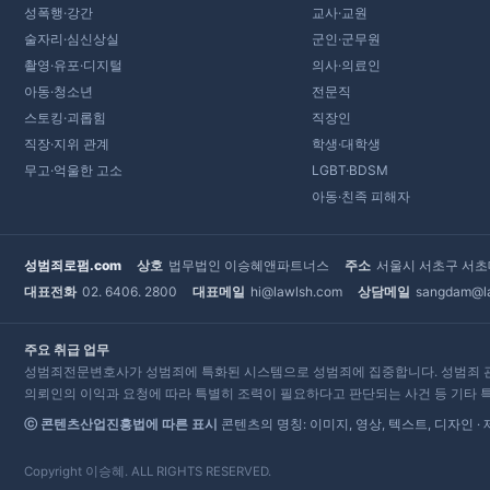
성폭행·강간
교사·교원
술자리·심신상실
군인·군무원
촬영·유포·디지털
의사·의료인
아동·청소년
전문직
스토킹·괴롭힘
직장인
직장·지위 관계
학생·대학생
무고·억울한 고소
LGBT·BDSM
아동·친족 피해자
성범죄로펌.com
상호
법무법인 이승혜앤파트너스
주소
서울시 서초구 서초대
대표전화
02. 6406. 2800
대표메일
hi@lawlsh.com
상담메일
sangdam@l
주요 취급 업무
성범죄전문변호사가 성범죄에 특화된 시스템으로 성범죄에 집중합니다. 성범죄 관련 형사,
의뢰인의 이익과 요청에 따라 특별히 조력이 필요하다고 판단되는 사건 등 기타 특
ⓒ 콘텐츠산업진흥법에 따른 표시
콘텐츠의 명칭: 이미지, 영상, 텍스트, 디자인
Copyright 이승혜. ALL RIGHTS RESERVED.