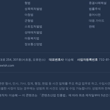
형법
종결사례해설
성폭력처벌법
법률주석
아청법
용어사전
군형법
대응 가이드
스토킹처벌법
판례
성매매처벌법
아동복지법
정보통신망법
로 254, 301호(서초동, 오퓨런스)
대표변호사
이승혜
사업자등록번호
732-81
awlsh.com
 민사, 가사, 징계, 행정, 헌법 등 사건 일체를 주요 취급 업무로 하고, 수임사건 관
별한 사정이 있는 경우에는 성범죄 외 사건도 상담 및 수임 가능합니다. 성범죄와 전
 · 제작자: 이승혜 — 이 콘텐츠는 「콘텐츠산업 진흥법」에 따라 최초 제작일부터 5년간