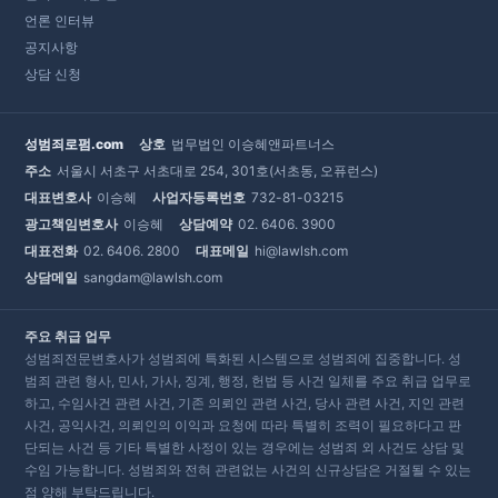
언론 인터뷰
공지사항
상담 신청
성범죄로펌.com
상호
법무법인 이승혜앤파트너스
주소
서울시 서초구 서초대로 254, 301호(서초동, 오퓨런스)
대표변호사
이승혜
사업자등록번호
732-81-03215
광고책임변호사
이승혜
상담예약
02. 6406. 3900
대표전화
02. 6406. 2800
대표메일
hi@lawlsh.com
상담메일
sangdam@lawlsh.com
주요 취급 업무
성범죄전문변호사가 성범죄에 특화된 시스템으로 성범죄에 집중합니다. 성
범죄 관련 형사, 민사, 가사, 징계, 행정, 헌법 등 사건 일체를 주요 취급 업무로
하고, 수임사건 관련 사건, 기존 의뢰인 관련 사건, 당사 관련 사건, 지인 관련
사건, 공익사건, 의뢰인의 이익과 요청에 따라 특별히 조력이 필요하다고 판
단되는 사건 등 기타 특별한 사정이 있는 경우에는 성범죄 외 사건도 상담 및
수임 가능합니다. 성범죄와 전혀 관련없는 사건의 신규상담은 거절될 수 있는
점 양해 부탁드립니다.