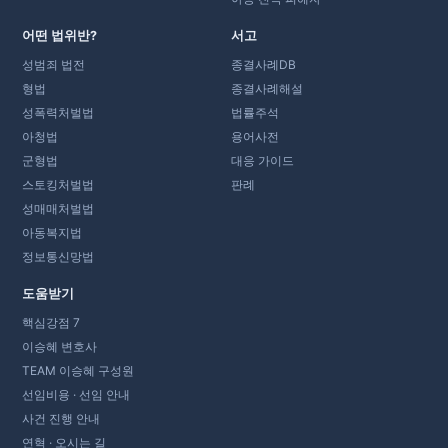
어떤 법위반?
서고
성범죄 법전
종결사례DB
형법
종결사례해설
성폭력처벌법
법률주석
아청법
용어사전
군형법
대응 가이드
스토킹처벌법
판례
성매매처벌법
아동복지법
정보통신망법
도움받기
핵심강점 7
이승혜 변호사
TEAM 이승혜 구성원
선임비용 · 선임 안내
사건 진행 안내
연혁 · 오시는 길