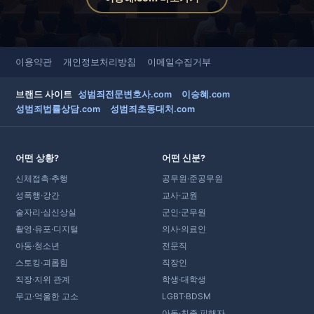
이용약관
개인정보처리방침
이메일수집거부
브랜드 사이트
성범죄전문변호사.com
이승혜.com
성범죄법률상담.com
성범죄초동대처.com
어떤 상황?
어떤 신분?
신체접촉·추행
공무원·준공무원
성폭행·강간
교사·교원
술자리·심신상실
군인·군무원
촬영·유포·디지털
의사·의료인
아동·청소년
전문직
스토킹·괴롭힘
직장인
직장·지위 관계
학생·대학생
무고·억울한 고소
LGBT·BDSM
아동·친족 피해자