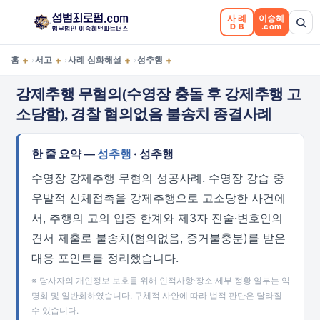
사례
이승혜
DB
.com
+
+
+
+
홈
서고
사례 심화해설
성추행
›
›
›
강제추행 무혐의(수영장 충돌 후 강제추행 고
소당함), 경찰 혐의없음 불송치 종결사례
한 줄 요약 —
성추행
· 성추행
수영장 강제추행 무혐의 성공사례. 수영장 강습 중
우발적 신체접촉을 강제추행으로 고소당한 사건에
서, 추행의 고의 입증 한계와 제3자 진술·변호인의
견서 제출로 불송치(혐의없음, 증거불충분)를 받은
대응 포인트를 정리했습니다.
※ 당사자의 개인정보 보호를 위해 인적사항·장소·세부 정황 일부는 익
명화 및 일반화하였습니다. 구체적 사안에 따라 법적 판단은 달라질
수 있습니다.