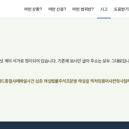
어떤 상황?
어떤 신분?
어떤 법위반?
서고
도움받기
섯 개의 서가로 정리되어 있습니다. 기존에 보시던 글의 주소는 모두 그대로입
카드
종결사례해설
사건 심층 해설
법률주석
조문별 해설을 책처럼
용어사전
형사절차