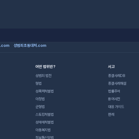
.com
성범죄초동대처.com
어떤 법위반?
서고
성범죄 법전
종결사례DB
형법
종결사례해설
성폭력처벌법
법률주석
아청법
용어사전
군형법
대응 가이드
스토킹처벌법
판례
성매매처벌법
아동복지법
정보통신망법