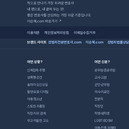
적으로 만나기
가장 두려운
변호사
내 편으로, 내 곁에 두는 것!
좋은 변호사를 선임하는 가장 쉬운 기준입니다.
이승혜.com 바로가기 ↗
이용약관
개인정보처리방침
이메일수집거부
브랜드 사이트
성범죄전문변호사.com
이승혜.com
성범죄법률상담
어떤 상황?
어떤 신분?
신체접촉·추행
공무원·준공무원
성폭행·강간
교사·교원
술자리·심신상실
군인·군무원
촬영·유포·디지털
의사·의료인
아동·청소년
전문직
스토킹·괴롭힘
직장인
직장·지위 관계
학생·대학생
무고·억울한 고소
LGBT·BDSM
아동·친족 피해자