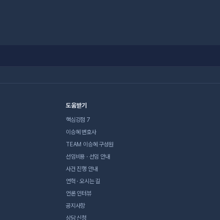
도움받기
핵심강점 7
이승혜 변호사
TEAM 이승혜 구성원
선임비용 · 선임 안내
사건 진행 안내
연혁 · 오시는 길
언론 인터뷰
공지사항
상담 신청