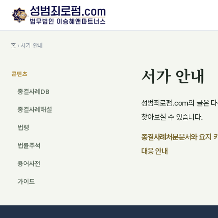
홈
› 서가 안내
서가 안내
콘텐츠
종결사례DB
성범죄로펌.com의 글은 다
종결사례해설
찾아보실 수 있습니다.
법령
종결사례
처분문서와 요지 
법률주석
대응 안내
용어사전
가이드