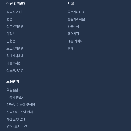
어떤 법위반?
서고
성범죄 법전
종결사례DB
형법
종결사례해설
성폭력처벌법
법률주석
아청법
용어사전
군형법
대응 가이드
스토킹처벌법
판례
성매매처벌법
아동복지법
정보통신망법
도움받기
핵심강점 7
이승혜 변호사
TEAM 이승혜 구성원
선임비용 · 선임 안내
사건 진행 안내
연혁 · 오시는 길