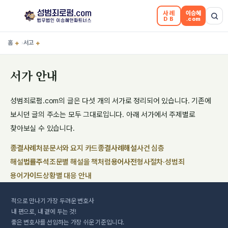
사례
이승혜
DB
.com
홈
+
서고
+
›
서가 안내
성범죄로펌.com의 글은 다섯 개의 서가로 정리되어 있습니다. 기존에
보시던 글의 주소는 모두 그대로입니다. 아래 서가에서 주제별로
찾아보실 수 있습니다.
종결사례
처분문서와 요지 카드
종결사례해설
사건 심층
해설
법률주석
조문별 해설을 책처럼
용어사전
형사절차·성범죄
용어
가이드
상황별 대응 안내
적으로 만나기
가장 두려운
변호사
내 편으로, 내 곁에 두는 것!
좋은 변호사를 선임하는 가장 쉬운 기준입니다.