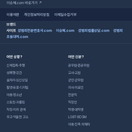
이승혜.com 바로가기 ↗
이용약관
개인정보처리방침
이메일수집거부
브랜드
사이트
성범죄전문변호사.com
이승혜.com
성범죄법률상담.com
성범죄
초동대처.com
어떤 상황?
어떤 신분?
신체접촉·추행
공무원·준공무원
성폭행·강간
교사·교원
술자리·심신상실
군인·군무원
촬영·유포·디지털
의사·의료인
아동·청소년
전문직
스토킹·괴롭힘
직장인
직장·지위 관계
학생·대학생
무고·억울한 고소
LGBT·BDSM
아동·친족 피해자