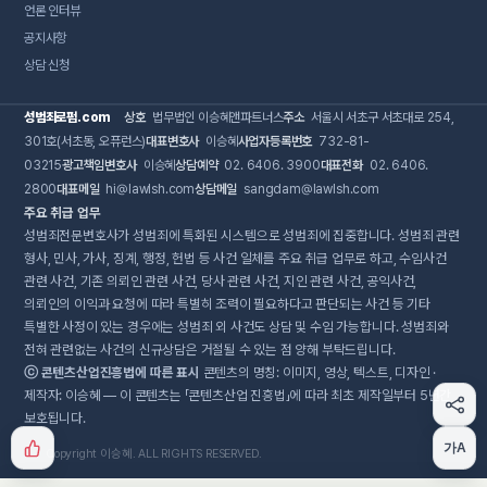
언론 인터뷰
공지사항
상담 신청
성범죄로펌.com
상호
법무법인 이승혜앤파트너스
주소
서울시 서초구 서초대로 254,
301호(서초동, 오퓨런스)
대표변호사
이승혜
사업자등록번호
732-81-
03215
광고책임변호사
이승혜
상담예약
02. 6406. 3900
대표전화
02. 6406.
2800
대표메일
hi@lawlsh.com
상담메일
sangdam@lawlsh.com
주요 취급 업무
성범죄전문변호사가 성범죄에 특화된 시스템으로 성범죄에 집중합니다. 성범죄 관련
형사, 민사, 가사, 징계, 행정, 헌법 등 사건 일체를 주요 취급 업무로 하고, 수임사건
관련 사건, 기존 의뢰인 관련 사건, 당사 관련 사건, 지인 관련 사건, 공익사건,
의뢰인의 이익과 요청에 따라 특별히 조력이 필요하다고 판단되는 사건 등 기타
특별한 사정이 있는 경우에는 성범죄 외 사건도 상담 및 수임 가능합니다. 성범죄와
전혀 관련없는 사건의 신규상담은 거절될 수 있는 점 양해 부탁드립니다.
ⓒ 콘텐츠산업진흥법에 따른 표시
콘텐츠의 명칭: 이미지, 영상, 텍스트, 디자인 ·
제작자: 이승혜 — 이 콘텐츠는 「콘텐츠산업 진흥법」에 따라 최초 제작일부터 5년간
보호됩니다.
가A
Copyright 이승혜. ALL RIGHTS RESERVED.