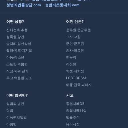
성범죄법률상담.com
성범죄초동대처.com
어떤 상황?
어떤 신분?
신체접촉·추행
공무원·준공무원
성폭행·강간
교사·교원
술자리·심신상실
군인·군무원
촬영·유포·디지털
의사·의료인
아동·청소년
전문직
스토킹·괴롭힘
직장인
직장·지위 관계
학생·대학생
무고·억울한 고소
LGBT·BDSM
아동·친족 피해자
어떤 법위반?
서고
성범죄 법전
종결사례DB
형법
종결사례해설
성폭력처벌법
법률주석
아청법
용어사전