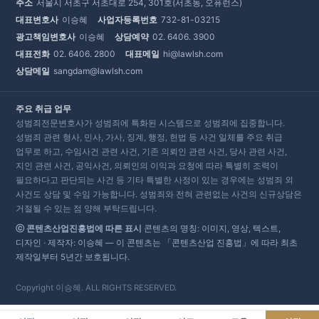
주소
서울시 서초구 서초대로 254, 301호(서초동, 오퓨런스)
대표변호사
이승혜
사업자등록번호
732-81-03215
광고책임변호사
이승혜
상담예약
02. 6406. 3900
대표전화
02. 6406. 2800
대표메일
hi@lawlsh.com
상담메일
sangdam@lawlsh.com
주요 취급 업무
성범죄전문변호사가 성범죄에 특화된 시스템으로 성범죄에 집중합니다.
성범죄 관련 형사, 민사, 가사, 징계, 행정, 헌법 등 사건 일체를 주요 취급
업무로 하고, 수임사건 관련 사건, 기존 의뢰인 관련 사건, 당사 관련 사건,
지인 관련 사건, 공익사건, 의뢰인의 이익과 요청에 따라 특별히 조력이
필요하다고 판단되는 사건 등 기타 특별한 사정이 있는 경우에는 성범죄 외
사건도 상담 및 수임 가능합니다. 성범죄와 전혀 관련없는 사건의 신규상담은
거절될 수 있는 점 양해 부탁드립니다.
ⓒ 콘텐츠산업진흥법에 따른 표시
콘텐츠의 명칭: 이미지, 영상, 텍스트,
디자인 · 제작자: 이승혜 — 이 콘텐츠는 「콘텐츠산업 진흥법」에 따라 최초
제작일부터 5년간 보호됩니다.
Copyright 이승혜. ALL RIGHTS RESERVED.