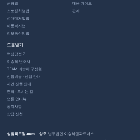
군형법
대응 가이드
스토킹처벌법
판례
성매매처벌법
아동복지법
정보통신망법
도움받기
핵심강점 7
이승혜 변호사
TEAM 이승혜 구성원
선임비용 · 선임 안내
사건 진행 안내
연혁 · 오시는 길
언론 인터뷰
공지사항
상담 신청
성범죄로펌.com
상호
법무법인 이승혜앤파트너스