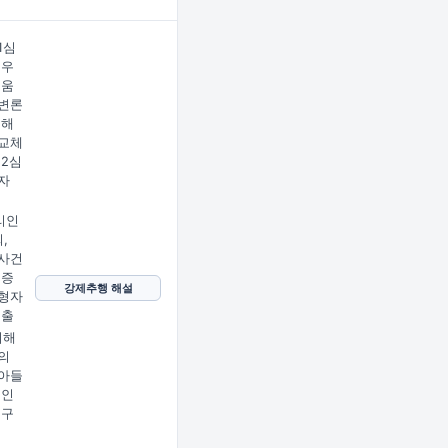
1심
 우
도움
변론
피해
교체
 2심
자
리인
,
사건
의증
강제추행 해설
형자
제출
피해
의
아들
 인
정구