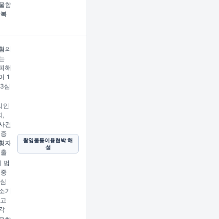
울함
상복
혐의
는
피해
여 1
 3심
리인
,
사건
의증
촬영물등이용협박 해
형자
설
제출
심 법
 중
2심
소기
피고
각