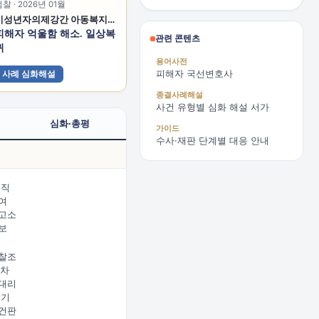
찰 · 2026년 01월
미성년자의제강간 아동복지법위반 아청법위반(성착취물제작등)
피해자 억울함 해소. 일상복
관련 콘텐츠
귀
용어사전
피해자 국선변호사
사례 심화해설
종결사례해설
사건 유형별 심화 해설 서가
심화·총평
가이드
수사·재판 단계별 대응 안내
 직
여
고소
보
찰조
2차
대리
 기
건판