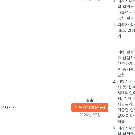
피해자대
의 의견을
아들여서 
송치 결정
피해자 억
해소. 일
귀
피해 발생
후 선임하
신속하게 
후 증거확
요청
피해자 경
사 동석, 
자대리인
서, 기타 
경찰
사건판례,
유사강간
피해자대리(성공)
의증명·엄
2026년 07월
형자료 다
제출
피해자대
의 의견을