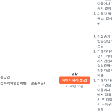
아들여서 
송치 결정
피해자 억
해소. 일
귀
검찰송치 
방문상담 
선임
피해자대
견서, 기타
사사건판례
혐의증명·
양형자료 
검찰
제출
준강간
피해자대리(성공)
피해자 대
성폭력처벌법위반(비밀준수등)
의 의견을
2026년 06월
아들여서 
에서 검찰
치 후 검
서 구속구
결정