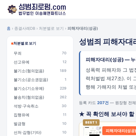
홈
› 종결사례DB › 처분별로 보기 ›
피해자대리(성공)
성범죄 피해자대
처분별로 보기
무죄
70
피해자대리(성공) — 
선고유예
12
성폭력 피해자와 그 법
불기소(혐의없음)
189
력처벌법 제27조). 이
불기소(공소권없음)
1
행해 가해자의 처벌 또
불기소(기소유예)
229
불송치(혐의없음)
262
등록 카드
207건
— 원장형 전체
석방·구속취소
30
★ 꼭 확인해 보셔야 할
집행유예
11
BEST 1
벌금형
10
피해자대리(성공
선처·감형(기타)
10