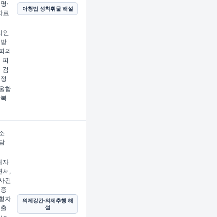
명·
아청법 성착취물 해설
자료
리인
 받
피의
 피
 검
결정
울함
상복
소
담
해자
서,
사건
의증
형자
의제강간·의제추행 해
설
제출