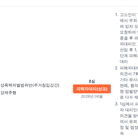
고소인이 
에서 무죄
려 있자 
요청하여 
종결 후 
자대리인 
선임 후 1,
단계 피해
대리
피해자대
의견서 7회
기타 유사
2심
성폭력처벌법위반(주거침입강간)
판례, 혐
피해자대리(성공)
명·엄벌양
강제추행
2026년 06월
료 다수 
1심에서 
자 대리인
의견을 받
여서 유죄
정 및 법
속