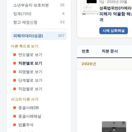
1심 · 2026년 03월
소년부송치·보호처분
25
징계(기타)
4
피해자 억울함 해
귀
항고·재정신청
52
사례 심화해설
피해자대리(성공)
207
다른 축으로 보기
번호
처분 문서
연도별로 보기
처분별로 보기
2026년
죄명별로 보기
단계별로 보기
직업별로 보기
서고의 다른 서가
종결사례DB
종결사례해설
법률주석