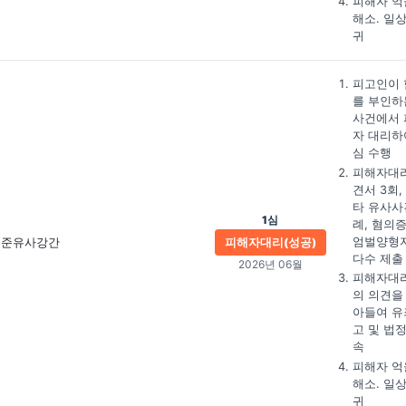
피해자 억
해소. 일
귀
피고인이 
를 부인하
사건에서 
자 대리하
심 수행
피해자대
견서 3회,
타 유사사
1심
례, 혐의증
엄벌양형
준유사강간
피해자대리(성공)
다수 제출
2026년 06월
피해자대
의 의견을
아들여 유
고 및 법
속
피해자 억
해소. 일
귀