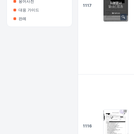
용어사전
1117
대응 가이드
판례
1116