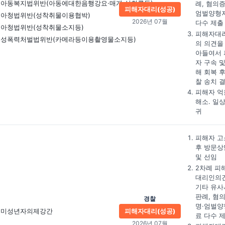
아동복지법위반(아동에대한음행강요·매개·성희롱등)
례, 혐의증
피해자대리(성공)
엄벌양형
아청법위반(성착취물이용협박)
2026년 07월
다수 제출
아청법위반(성착취물소지등)
피해자대
성폭력처벌법위반(카메라등이용촬영물소지등)
의 의견을
아들여서 
자 구속 및
해 회복 후
찰 송치 
피해자 억
해소. 일
귀
피해자 고
후 방문상
및 선임
2차례 피
대리인의견
기타 유사
판례, 혐
경찰
명·엄벌양
미성년자의제강간
피해자대리(성공)
료 다수 
2026년 07월