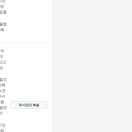
리인
 받
검찰
울함
상복
 직
여
고소
보
찰조
피해
의견
유사
 혐
유사강간 해설
벌양
수
리인
 받