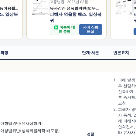
고등법원 · 2026년 03월
검
성폭법위반(카메라등이용촬영반포등)
유사강간 성폭법위반(업무상위력등에의한추행)
소. 일상복
피해자 억울함 해소. 일상복
귀
이승혜 대
사례 심화
N
표 총평
해설
죄명
단계·처분
변론요지
피해 발생
후 선임하
신속하게 
후 증거확
요청
피해자 경
사 동석, 
례 피해자
아청법위반(유사성행위)
인의견서,
아청법위반(성착취물제작·배포등)
타 유사사
경찰