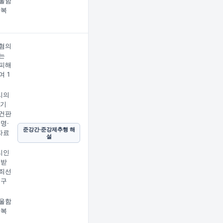
울함
상복
혐의
는
피해
여 1
리의
 기
건판
명·
준강간·준강제추행 해
자료
설
리인
 받
죄선
정구
울함
상복