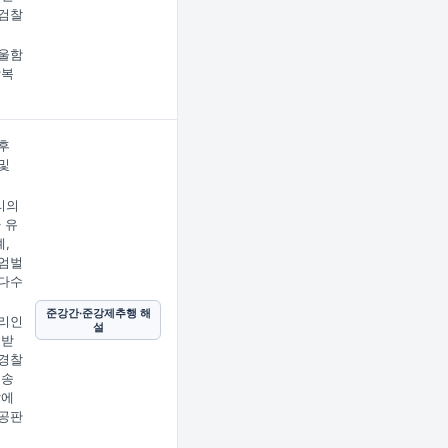
검찰
울함
상복
후
및
리의
 유
,
엄벌
다수
준강간·준강제추행 해
리인
설
 받
경찰
 송
찰에
공판