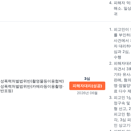
피해자 억
해소. 일
귀
피고인이 
를 부인하
사건에서 
자 대리하
심과 2심,
수행
피해자대
의견서 3회
기타 유사
3심
판례, 혐
성폭력처벌법위반
(촬영물등이용협박)
명·엄벌양
피해자대리(성공)
성폭력처벌법위반
(카메라등이용촬영·
반포등)
료 다수 
2026년 06월
피고인 1
정구속 및
형 선고, 
피고인 항
각, 3심 
인 상고기