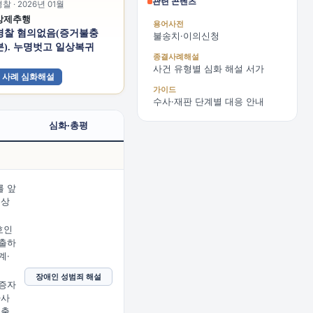
관련 콘텐츠
찰 · 2026년 01월
강제추행
용어사전
경찰 혐의없음(증거불충
불송치·이의신청
분). 누명벗고 일상복귀
종결사례해설
사건 유형별 심화 해설 서가
사례 심화해설
가이드
수사·재판 단계별 대응 안내
심화·총평
 앞
문상
임
호인
출하
계·
장애인 성범죄 해설
증자
사사
제출