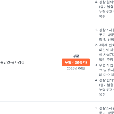
경찰 혐의
(증거불충
누명벗고 
복귀
경찰조사를
두고, 방
담 및 선
3차례 변
의견서 제
여 사실관
경찰
법리 주장
준강간·유사강간
무혐의(불송치)
무혐의 입
2026년 06월
료 및 유
례 다수 
경찰 혐의
(증거불충
누명벗고 
복귀
경찰조사를
두고, 방