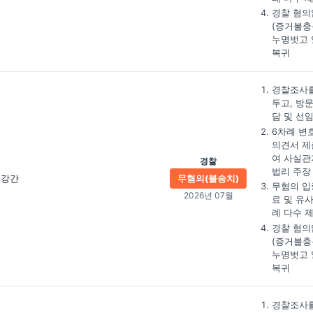
경찰 혐의
(증거불충
누명벗고 
복귀
경찰조사를
두고, 방
담 및 선
6차례 변
의견서 제
여 사실관
경찰
법리 주장
강간
무혐의(불송치)
무혐의 입
2026년 07월
료 및 유
례 다수 
경찰 혐의
(증거불충
누명벗고 
복귀
경찰조사를