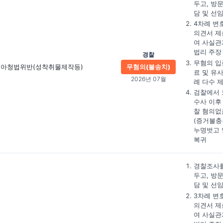
두고, 방
담 및 선
4차례 변
의견서 제
여 사실관
법리 주장
경찰
무혐의 입
아청법위반(성착취물제작등)
무혐의(불송치)
료 및 유
2026년 07월
례 다수 
검찰에서 
수사 이후
찰 혐의없
(증거불충
누명벗고 
복귀
경찰조사를
두고, 방
담 및 선
3차례 변
의견서 제
여 사실관