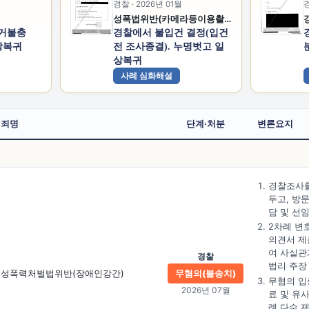
경찰 · 2026년 01월
경
성폭법위반(카메라등이용촬영)
증거불충
경찰에서 불입건 결정(입건
상복귀
전 조사종결). 누명벗고 일
상복귀
사례 심화해설
죄명
단계·처분
변론요지
경찰조사를
두고, 방
담 및 선
2차례 변
의견서 제
여 사실관
경찰
법리 주장
성폭력처벌법위반(장애인강간)
무혐의(불송치)
무혐의 입
2026년 07월
료 및 유
례 다수 