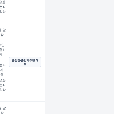
없음
분).
일상
 앞
문상
임
호인
출하
계·
준강간·준강제추행 해
설
증자
사사
제출
없음
분).
일상
 앞
문상