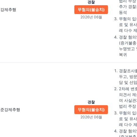
법리 주장
경찰
추가 경찰
강제추행
무혐의(불송치)
동석
2026년 06월
무혐의 입
료 및 유
례 다수 
경찰 혐의
(증거불충
누명벗고 
복귀
경찰조사를
두고, 방
담 및 선
2차례 변
의견서 제
여 사실관
경찰
법리 주장
준강제추행
무혐의(불송치)
무혐의 입
2026년 06월
료 및 유
례 다수 
경찰 혐의
(증거불충