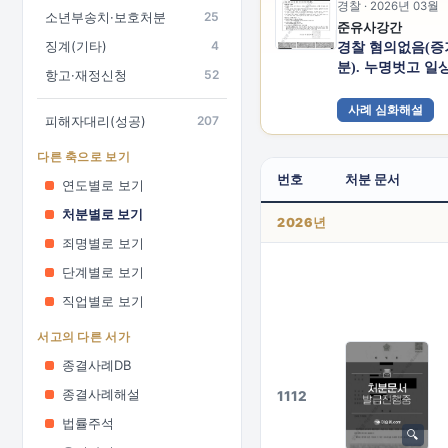
경찰 · 2026년 03월
소년부송치·보호처분
25
준유사강간
징계(기타)
4
경찰 혐의없음(
분). 누명벗고 일
항고·재정신청
52
사례 심화해설
피해자대리(성공)
207
다른 축으로 보기
번호
처분 문서
연도별로 보기
처분별로 보기
2026년
죄명별로 보기
단계별로 보기
직업별로 보기
서고의 다른 서가
종결사례DB
종결사례해설
1112
법률주석