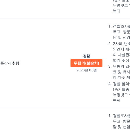
누명벗고 
복귀
경찰조사를
두고, 방
담 및 선
2차례 변
의견서 제
여 사실관
경찰
법리 주장
준강제추행
무혐의(불송치)
무혐의 입
2026년 06월
료 및 유
례 다수 
경찰 혐의
(증거불충
누명벗고 
복귀
경찰조사를
두고, 방
담 및 선