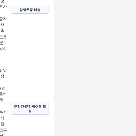
 및
조사
강제추행 해설
증자
사사
제출
없음
분).
일상
 앞
문상
임
호인
출하
계·
준강간·준강제추행 해
설
증자
사사
제출
없음
분).