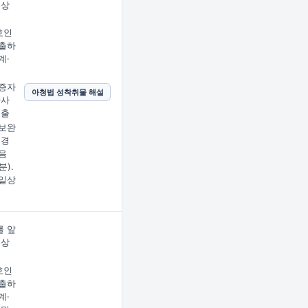
문상
임
호인
출하
계·
증자
아청법 성착취물 해설
사사
제출
보완
 경
음
분).
일상
 앞
문상
임
호인
출하
계·