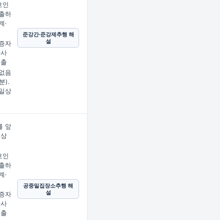
호인
출하
계·
준강간·준강제추행 해
설
증자
사사
제출
없음
분).
일상
 앞
문상
임
호인
출하
계·
공중밀집장소추행 해
설
증자
사사
제출