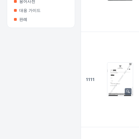
용어사전
대응 가이드
판례
1111