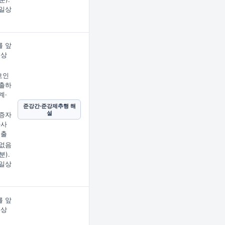
일상
 앞
문상
임
호인
출하
계·
준강간·준강제추행 해
설
증자
사사
제출
없음
분).
일상
 앞
문상
임