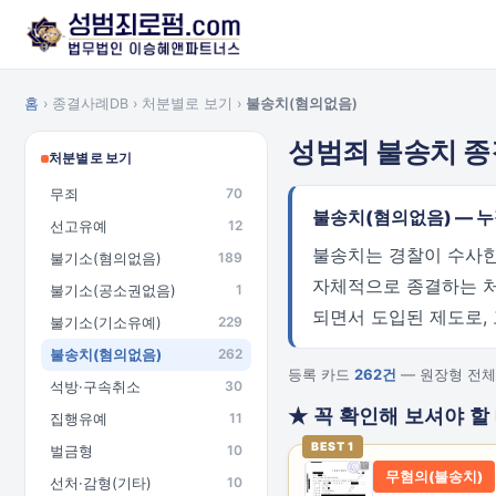
홈
› 종결사례DB › 처분별로 보기 ›
불송치(혐의없음)
성범죄 불송치 
처분별로 보기
무죄
70
불송치(혐의없음) — 
선고유예
12
불송치는 경찰이 수사한
불기소(혐의없음)
189
자체적으로 종결하는 처분
불기소(공소권없음)
1
되면서 도입된 제도로,
불기소(기소유예)
229
불송치(혐의없음)
262
등록 카드
262건
— 원장형 전체
석방·구속취소
30
★ 꼭 확인해 보셔야 할
집행유예
11
BEST 1
벌금형
10
무혐의(불송치)
선처·감형(기타)
10