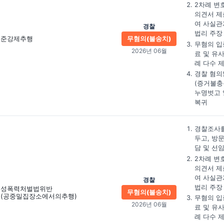
2차례 변
의견서 제
여 사실관
경찰
법리 주장
준강제추행
무혐의(불송치)
무혐의 입
2026년 06월
료 및 유
례 다수 
경찰 혐의
(증거불충
누명벗고 
복귀
경찰조사를
두고, 방
담 및 선
2차례 변
의견서 제
여 사실관
경찰
법리 주장
성폭력처벌법위반
무혐의(불송치)
(공중밀집장소에서의추행)
무혐의 입
2026년 06월
료 및 유
례 다수 