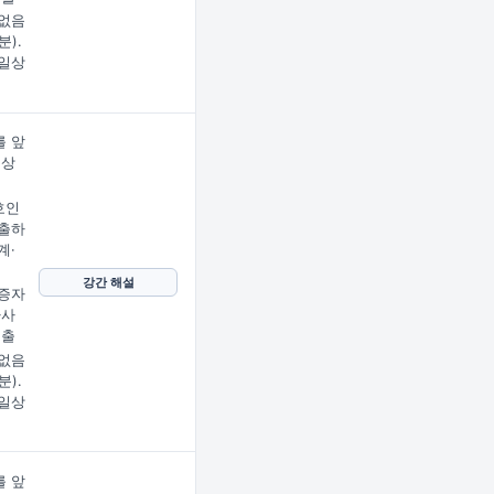
없음
분).
일상
 앞
문상
임
호인
출하
계·
강간 해설
증자
사사
제출
없음
분).
일상
 앞