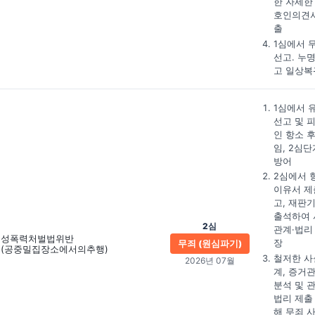
한 자세한
호인의견서
출
1심에서 
선고. 누
고 일상복
1심에서 
선고 및 
인 항소 후
임, 2심단
방어
2심에서 
이유서 제
고, 재판
출석하여 
2심
관계·법리
성폭력처벌법위반
장
무죄 (원심파기)
(공중밀집장소에서의추행)
철저한 사
2026년 07월
계, 증거
분석 및 
법리 제출
해 무죄 