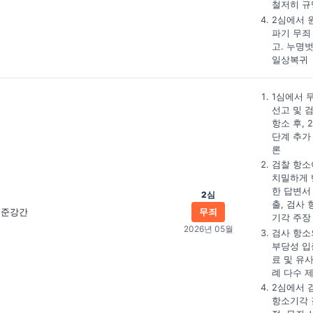
철저히 규
2심에서 
파기 무죄
고. 누명
일상복귀
1심에서 
선고 및 
항소 후, 
단계 추가
론
검찰 항소
치밀하게 
한 답변서
2심
출, 검사 
준강간
무죄
기각 주장
2026년 05월
검사 항소
부당성 입
료 및 유
례 다수 
2심에서 
항소기각 