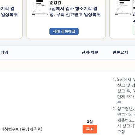
2
준강간
소기각 결
2심에서 검사 항소기각 결
고 일상복귀
정. 무죄 선고받고 일상복귀
사례 심화해설
죄명
단계·처분
변론요지
2심에서 
선고 및 
상고 후, 
단계 추가
론
상고답변서
변호인의
제출하고,
3심
사 상고기
아청법위반(준강제추행)
무죄
주장