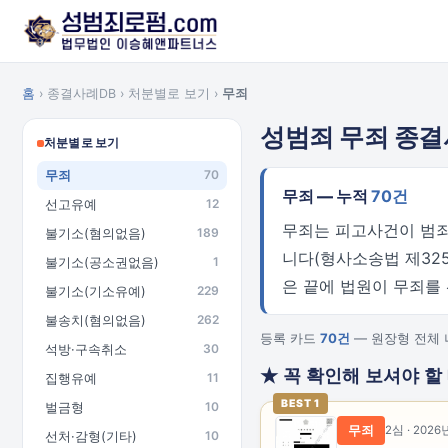
홈
› 종결사례DB › 처분별로 보기 ›
무죄
성범죄 무죄 종
처분별로 보기
무죄
70
무죄 — 누적
70건
선고유예
12
무죄는 피고사건이 범죄
불기소(혐의없음)
189
니다(형사소송법 제32
불기소(공소권없음)
1
은 끝에 법원이 무죄를
불기소(기소유예)
229
불송치(혐의없음)
262
등록 카드
70건
— 원장형 전체 
석방·구속취소
30
★ 꼭 확인해 보셔야 할
집행유예
11
BEST 1
벌금형
10
무죄
2심 · 2026
선처·감형(기타)
10