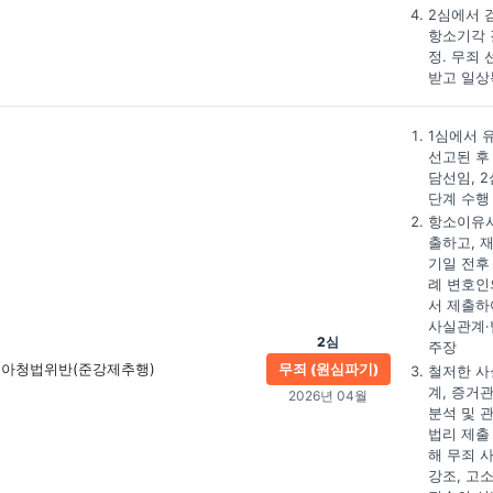
2심에서 
항소기각 
정. 무죄 
받고 일상
1심에서 
선고된 후
담선임, 2
단계 수행
항소이유서
출하고, 
기일 전후
례 변호인
서 제출하
사실관계·
2심
주장
아청법위반(준강제추행)
무죄 (원심파기)
철저한 사
계, 증거
2026년 04월
분석 및 
법리 제출
해 무죄 
강조, 고