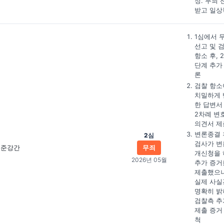
정. 무죄 
받고 일상
1심에서 
선고 및 
항소 후, 
단계 추가
론
검찰 항소
치밀하게 
한 답변서
2차례 변
의견서 제
변론종결 
2심
검사가 변
준강간
무죄
개신청을 
2026년 05월
추가 증거
제출했으나
실제 사실
명확히 밝
검찰측 추
제출 증거
척