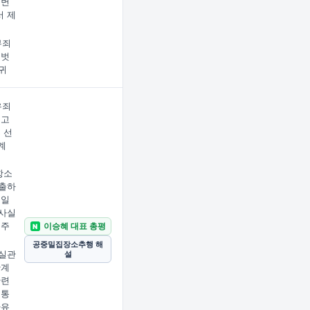
 변
 제
무죄
명벗
귀
유죄
피고
 선
계
항소
출하
기일
사실
 주
이승혜 대표 총평
N
공중밀집장소추행 해
실관
설
관계
관련
 통
사유