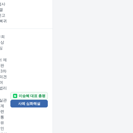
검사
결
선고
복귀
유죄
 상
심
 제
재판
 3차
의견
여
법리
이승혜 대표 총평
N
실관
사례 심화해설
관계
관련
 통
사유
소인