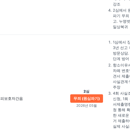
강조
2심에서 
파기 무죄
고. 누명
일상복귀
1심에서 
3년 선고 
방문상담.
단계 방어
항소이유서
차례 변호
견서 제출
사실관계·
주장
2심
4회 사실
피보호자간음
무죄 (원심파기)
신청, 1회
서제출명
2026년 05월
청 통해 
한 새로운
거 제출하
실제 사실