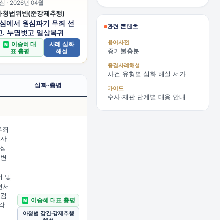
심 · 2026년 04월
아청법위반(준강제추행)
2심에서 원심파기 무죄 선
관련 콘텐츠
고. 누명벗고 일상복귀
용어사전
이승혜 대
사례 심화
N
증거불충분
표 총평
해설
종결사례해설
사건 유형별 심화 해설 서가
심화·총평
가이드
수사·재판 단계별 대응 안내
무죄
검사
3심
 변
 및
견서
 검
이승혜 대표 총평
N
각
아청법 강간·강제추행