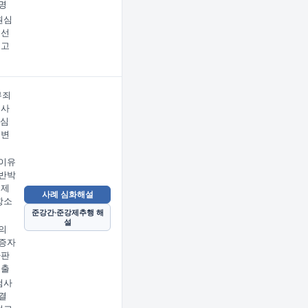
명
원심
 선
벗고
무죄
검사
2심
 변
이유
반박
 제
사례 심화해설
항소
준강간·준강제추행 해
설
의
증자
사판
제출
검사
결