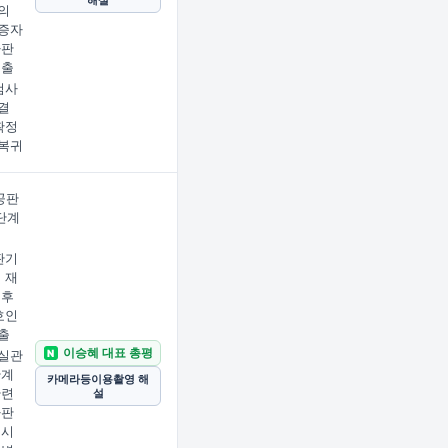
해설
의
증자
사판
제출
검사
결
확정
복귀
공판
 단계
판기
 재
 후
호인
출
이승혜 대표 총평
N
실관
관계
카메라등이용촬영 해
관련
설
사판
설시