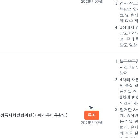
2026년 07월
검사 상고
부당성 입
료 및 유
례 다수 
3심에서 
상고기각 
정. 무죄 
받고 일상
불구속구
사건 1심
방어
4차례 재
일 출석 및
판기일 전
8차례 변
의견서 제
1심
철저한 사
성폭력처벌법위반
(카메라등이용촬영)
무죄
계, 증거
분석 및 
2026년 07월
법리, 유
례 적극 