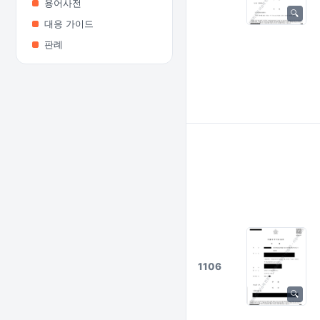
용어사전
대응 가이드
판례
1106