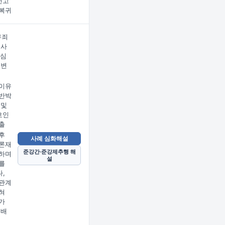
선고
복귀
무죄
검사
2심
 변
이유
반박
 및
호인
출
후
사례 심화해설
론재
준강간·준강제추행 해
하며
설
를
,
관계
혀
가
 배