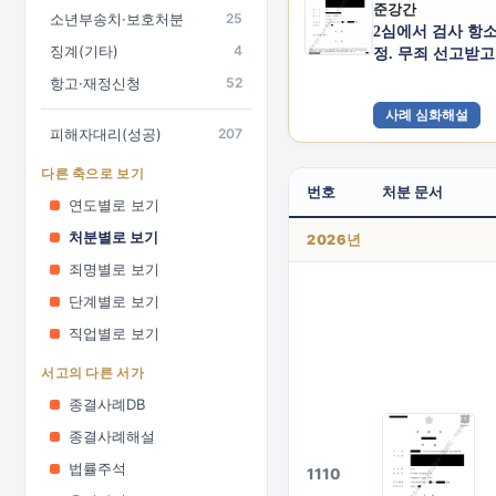
준강간
소년부송치·보호처분
25
2심에서 검사 항
징계(기타)
4
정. 무죄 선고받
항고·재정신청
52
사례 심화해설
피해자대리(성공)
207
다른 축으로 보기
번호
처분 문서
연도별로 보기
처분별로 보기
2026년
죄명별로 보기
단계별로 보기
직업별로 보기
서고의 다른 서가
종결사례DB
종결사례해설
법률주석
1110