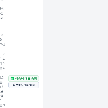
원심
 선
벗고
징역
후
 2심
, 8
인의
하여
법리
조회
이승혜 대표 총평
N
 문
피보호자간음 해설
령신
확보
 증
여
관계