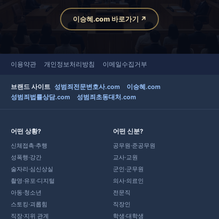
이승혜.com 바로가기 ↗
이용약관
개인정보처리방침
이메일수집거부
브랜드 사이트
성범죄전문변호사.com
이승혜.com
성범죄법률상담.com
성범죄초동대처.com
어떤 상황?
어떤 신분?
신체접촉·추행
공무원·준공무원
성폭행·강간
교사·교원
술자리·심신상실
군인·군무원
촬영·유포·디지털
의사·의료인
아동·청소년
전문직
스토킹·괴롭힘
직장인
직장·지위 관계
학생·대학생