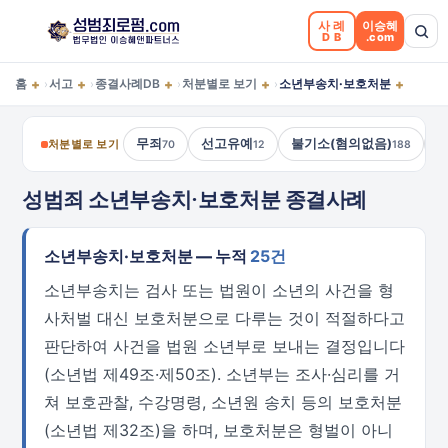
사례
이승혜
DB
.com
+
+
+
+
+
홈
서고
종결사례DB
처분별로 보기
소년부송치·보호처분
›
›
›
›
무죄
선고유예
불기소(혐의없음)
처분별로 보기
70
12
188
성범죄 소년부송치·보호처분 종결사례
소년부송치·보호처분 — 누적
25건
소년부송치는 검사 또는 법원이 소년의 사건을 형
사처벌 대신 보호처분으로 다루는 것이 적절하다고
판단하여 사건을 법원 소년부로 보내는 결정입니다
(소년법 제49조·제50조). 소년부는 조사·심리를 거
쳐 보호관찰, 수강명령, 소년원 송치 등의 보호처분
(소년법 제32조)을 하며, 보호처분은 형벌이 아니