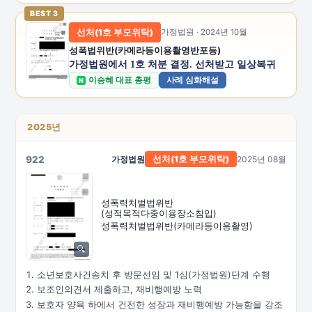
BEST 3
선처(1호 부모위탁)
가정법원 · 2024년 10월
성폭법위반(카메라등이용촬영반포등)
가정법원에서 1호 처분 결정. 선처받고 일상복귀
이승혜 대표 총평
사례 심화해설
N
2025년
922
가정법원
2025년 08월
선처(1호
부모위탁)
성폭력처벌법위반
(성적목적다중이용장소침입)
성폭력처벌법위반
(카메라등이용촬영)
소년보호사건송치 후 방문선임 및 1심(가정법원)단계 수행
보조인의견서 제출하고, 재비행예방 노력
보호자 양육 하에서 건전한 성장과 재비행예방 가능함을 강조