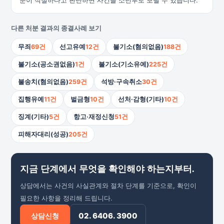
다른 처분 결과의 종결사례 보기
무죄
69건
선고유예
12건
불기소(혐의없음)
188건
불기소(공소권없음)
1건
불기소(기소유예)
225건
불송치(혐의없음)
259건
석방·구속취소
30건
집행유예
11건
벌금형
10건
선처·감형(기타)
10건
징계(기타)
5건
항고·재정신청
51건
피해자대리(성공)
205건
지금 단계에서 무엇을 확인해야 하는지부터.
상담에서는 사건의 사실관계와 절차 단계를 기준으로, 확인이
필요한 사항을 정리해 드립니다.
02. 6406. 3900
상담신청