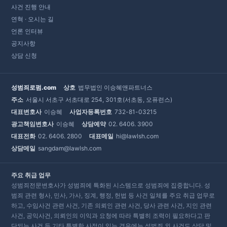
사건 진행 안내
연혁 · 오시는 길
언론 인터뷰
공지사항
상담 신청
성범죄로펌.com
상호
법무법인 이승혜앤파트너스
주소
서울시 서초구 서초대로 254, 301호(서초동, 오퓨런스)
대표변호사
이승혜
사업자등록번호
732-81-03215
광고책임변호사
이승혜
상담예약
02. 6406. 3900
대표전화
02. 6406. 2800
대표메일
hi@lawlsh.com
상담메일
sangdam@lawlsh.com
주요 취급 업무
성범죄전문변호사가 성범죄에 특화된 시스템으로 성범죄에 집중합니다. 성
범죄 관련 형사, 민사, 가사, 징계, 행정, 헌법 등 사건 일체를 주요 취급 업무로
하고, 수임사건 관련 사건, 기존 의뢰인 관련 사건, 당사 관련 사건, 지인 관련
사건, 공익사건, 의뢰인의 이익과 요청에 따라 특별히 조력이 필요하다고 판
단되는 사건 등 기타 특별한 사정이 있는 경우에는 성범죄 외 사건도 상담 및