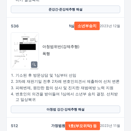
준강간·준강제추행 해설
536
1심
2023년 12월
소년부송치
아청법위반(강제추행)
폭행
기소된 후 방문상담 및 1심부터 선임
3차례 재판기일 전후 2차례 변호인의견서 제출하여 선처 변론
피해변제, 원만한 합의 성사 및 진지한 재범예방 노력 지원
변호인의 의견을 받아들여 1심에서 소년부 송치 결정. 선처받
고 일상복귀
아청법 강간·강제추행 해설
512
가정법원
2023년 11월
1호(부모위탁) 등