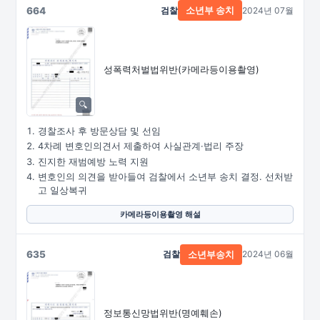
664
검찰
2024년 07월
소년부 송치
성폭력처벌법위반
(카메라등이용촬영)
경찰조사 후 방문상담 및 선임
4차례 변호인의견서 제출하여 사실관계·법리 주장
진지한 재범예방 노력 지원
변호인의 의견을 받아들여 검찰에서 소년부 송치 결정. 선처받
고 일상복귀
카메라등이용촬영 해설
635
검찰
2024년 06월
소년부송치
정보통신망법위반(명예훼손)