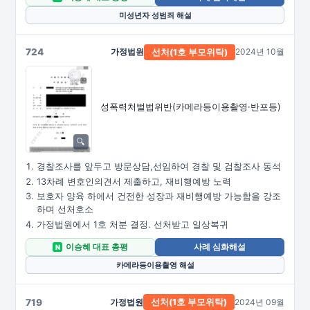
미성년자 성범죄 해설
724
가정법원
2024년 10월
선처(1호
부모위탁)
성폭력처벌법위반
(카메라등이용촬영·
반포등)
경찰조사를 앞두고 방문상담,선임하여 경찰 및 검찰조사 동석
13차례 변호인의견서 제출하고, 재비행예방 노력
보호자 양육 하에서 건전한 성장과 재비행예방 가능함을 강조
하며 선처호소
가정법원에서 1호 처분 결정. 선처받고 일상복귀
이승혜 대표 총평
사례 심화해설
N
카메라등이용촬영 해설
719
가정법원
2024년 09월
선처(1호
부모위탁)