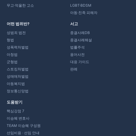
무고·억울한 고소
LGBT·BDSM
아동·친족 피해자
어떤 법위반?
서고
성범죄 법전
종결사례DB
형법
종결사례해설
성폭력처벌법
법률주석
아청법
용어사전
군형법
대응 가이드
스토킹처벌법
판례
성매매처벌법
아동복지법
정보통신망법
도움받기
핵심강점 7
이승혜 변호사
TEAM 이승혜 구성원
선임비용 · 선임 안내