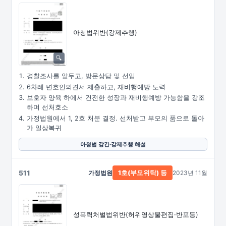
아청법위반(강제추행)
경찰조사를 앞두고, 방문상담 및 선임
6차례 변호인의견서 제출하고, 재비행예방 노력
보호자 양육 하에서 건전한 성장과 재비행예방 가능함을 강조
하며 선처호소
가정법원에서 1, 2호 처분 결정. 선처받고 부모의 품으로 돌아
가 일상복귀
아청법 강간·강제추행 해설
511
가정법원
2023년 11월
1호(부모위탁) 등
성폭력처벌법위반
(허위영상물편집·
반포등)