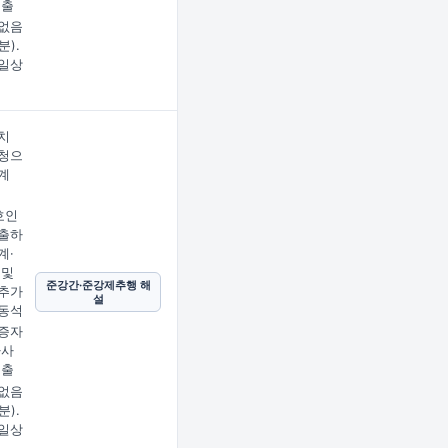
제출
없음
분).
일상
치
청으
계
호인
출하
계·
 및
준강간·준강제추행 해
추가
설
동석
증자
사사
제출
없음
분).
일상