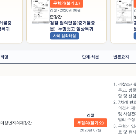
무혐의(불기소)
검찰 · 2026년 06월
검
준강간
증거불충
검찰 혐의없음(증거불충
상복귀
분). 누명벗고 일상복귀
사례 심화해설
죄명
단계·처분
변론요지
경찰조사를
두고, 방
담 및 선
7차례 변
의견서 제
및 사실관
검찰
법리 주장
미성년자의제강간
무혐의(불기소)
무혐의 입
2026년 07월
료 및 유