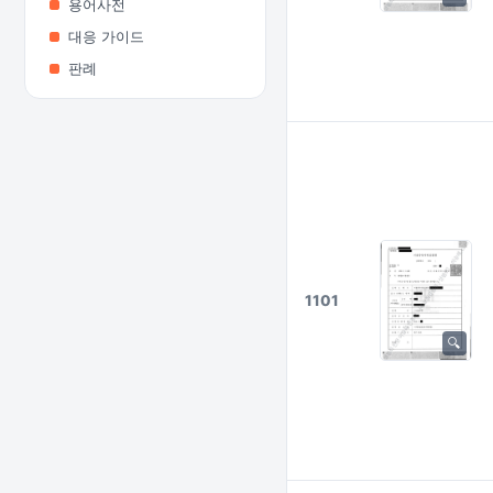
용어사전
대응 가이드
판례
1101