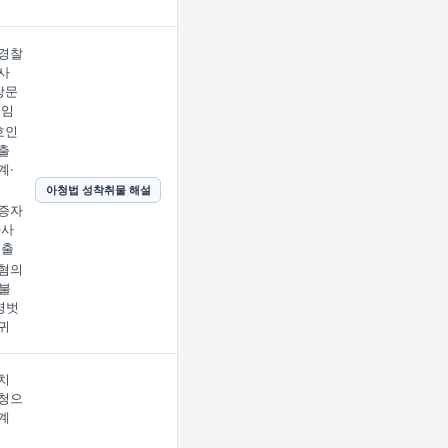
경찰
사
방문
선임
호인
출
계·
아청법 성착취물 해설
증자
사사
제출
혐의
불
명벗
귀
치
청으
계