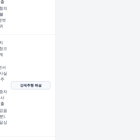
제출
혐의
불
명벗
귀
치
청으
계
견서
사실
 주
강제추행 해설
증자
사사
제출
없음
분).
일상