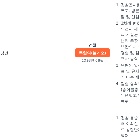
경찰조사를
두고, 방
담 및 선
3차례 변
의견서 제
여 사실관
법리 주장
검찰
보완수사 
경찰 및 
강간
무혐의(불기소)
조사 동석
2026년 06월
무혐의 입
료 및 유
례 다수 
검찰 혐의
(증거불충
누명벗고 
복귀
경찰 불송
후 이의신
로 검찰단
방어