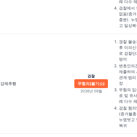
례 다수 
검찰에서 
없음(증거
충분). 누
고 일상복
경찰 불송
후 이의신
로 검찰단
방어
변호인의
제출하여 
검찰
관계·법리
장
강제추행
무혐의(불기소)
무혐의 입
2026년 06월
료 및 유
례 다수 
검찰 혐의
(증거불충
누명벗고 
복귀