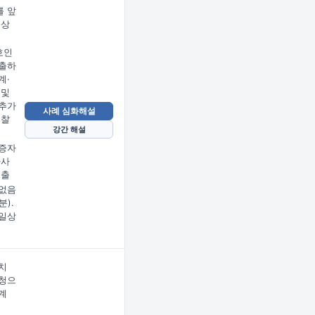
 앞
문상
임
호인
출하
계·
 및
추가
사례 심화해설
검찰
강간 해설
증자
사사
제출
없음
분).
일상
치
청으
계