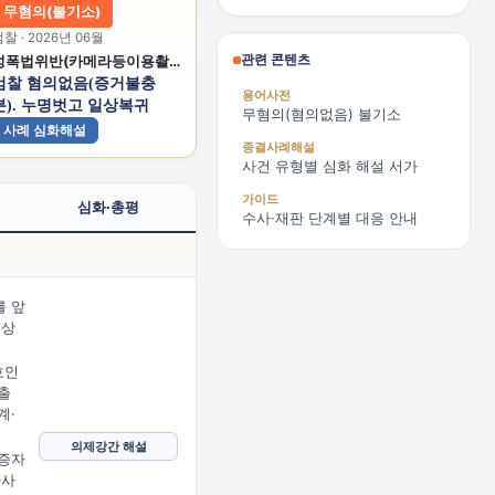
무혐의(불기소)
찰 · 2026년 06월
관련 콘텐츠
성폭법위반(카메라등이용촬영) 폭행 감금치상 감금 공갈 공갈미수 스토킹처벌법위반
검찰 혐의없음(증거불충
용어사전
분). 누명벗고 일상복귀
무혐의(혐의없음) 불기소
사례 심화해설
종결사례해설
사건 유형별 심화 해설 서가
가이드
심화·총평
수사·재판 단계별 대응 안내
 앞
문상
임
호인
출
계·
의제강간 해설
증자
사사