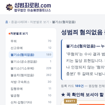
홈
› 종결사례DB › 처분별로 보기 ›
불기소(혐의없음)
성범죄 혐의없음
처분별로 보기
무죄
70
불기소(혐의없음) — 
선고유예
12
'무혐의'는 수사 결과
불기소(혐의없음)
189
키는 일상 표현입니다.
불기소(공소권없음)
1
나 인정되지 않는 '혐
불기소(기소유예)
229
충분)' 두 갈래로 나뉩
불송치(혐의없음)
262
석방·구속취소
30
등록 카드
189건
— 원장형 전체 
집행유예
11
★ 꼭 확인해 보셔야 할
벌금형
10
BEST 1
선처·감형(기타)
10