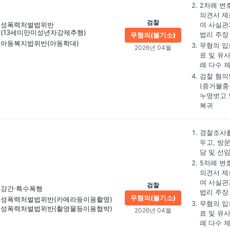
2차례 변
의견서 제
검찰
성폭력처벌법위반
여 사실관
(13세미만미성년자강제추행)
법리 주장
무혐의(불기소)
아동복지법위반(아동학대)
무혐의 입
2026년 04월
료 및 유
례 다수 
검찰 혐의
(증거불충
누명벗고 
복귀
경찰조사를
두고, 방
담 및 선
5차례 변
의견서 제
여 사실관
검찰
강간·특수폭행
법리 주장
무혐의(불기소)
성폭력처벌법위반
(카메라등이용촬영)
무혐의 입
성폭력처벌법위반
(촬영물등이용협박)
2026년 04월
료 및 유
례 다수 