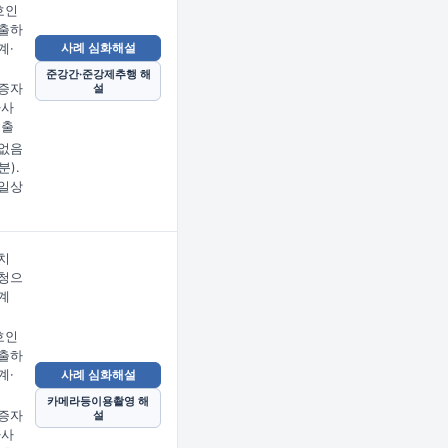
호인
출하
계·
사례 심화해설
준강간·준강제추행 해
증자
설
사사
제출
없음
분).
일상
치
청으
계
호인
출하
계·
사례 심화해설
카메라등이용촬영 해
증자
설
사사