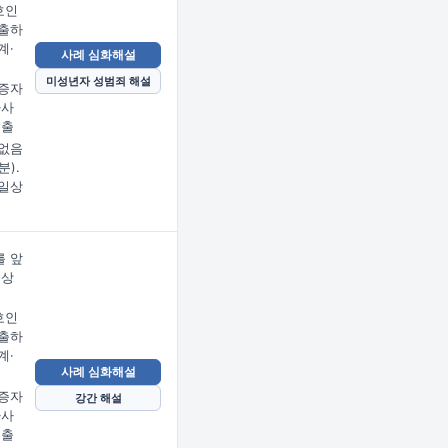
호인
출하
계·
사례 심화해설
미성년자 성범죄 해설
증자
사사
제출
없음
분).
일상
 앞
문상
임
호인
출하
계·
사례 심화해설
증자
강간 해설
사사
제출