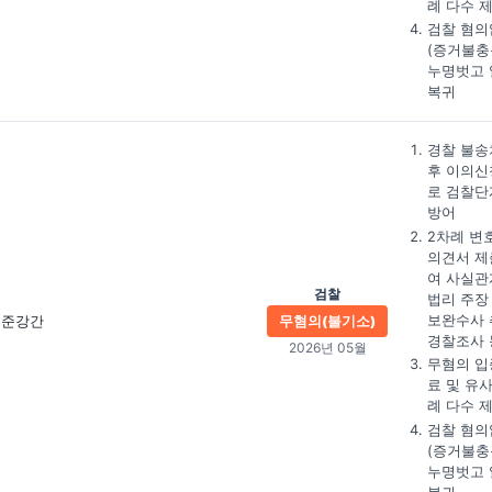
례 다수 
검찰 혐의
(증거불충
누명벗고 
복귀
경찰 불송
후 이의신
로 검찰단
방어
2차례 변
의견서 제
여 사실관
검찰
법리 주장
보완수사 
준강간
무혐의(불기소)
경찰조사 
2026년 05월
무혐의 입
료 및 유
례 다수 
검찰 혐의
(증거불충
누명벗고 