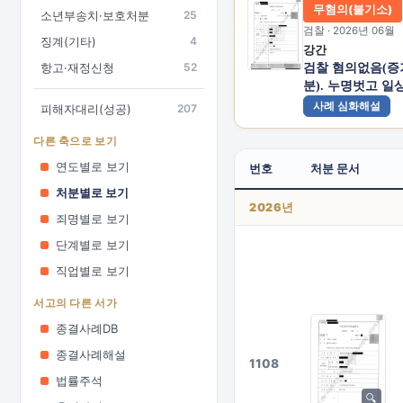
무혐의(불기소)
소년부송치·보호처분
25
검찰 · 2026년 06월
징계(기타)
4
강간
항고·재정신청
52
검찰 혐의없음(
분). 누명벗고 일
사례 심화해설
피해자대리(성공)
207
다른 축으로 보기
연도별로 보기
번호
처분 문서
처분별로 보기
2026년
죄명별로 보기
단계별로 보기
직업별로 보기
서고의 다른 서가
종결사례DB
종결사례해설
1108
법률주석