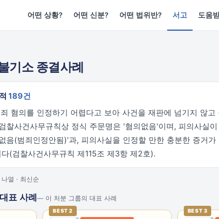
어떤 상황?
어떤 신분?
어떤 법위반?
서고
도움
 불기소 종결사례
누적
189건
 범죄 혐의를 인정하기 어렵다고 보아 사건을 재판에 넘기지 않고
 검찰사건사무규칙상 정식 주문명은 '혐의없음'이며, 피의사실이
의없음(범죄인정안됨)'과, 피의사실을 인정할 만한 충분한 증거가
니다(검찰사건사무규칙 제115조 제3항 제2호).
나열 · 최신순
 대표 사례
— 이 처분 그룹의 대표 사례
BEST 2
BEST 3