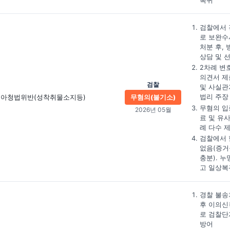
복귀
검찰에서 
로 보완수
처분 후, 
상담 및 
2차례 변
의견서 제
검찰
및 사실관
법리 주장
아청법위반(성착취물소지등)
무혐의(불기소)
무혐의 입
2026년 05월
료 및 유
례 다수 
검찰에서 
없음(증거
충분). 누
고 일상복
경찰 불송
후 이의신
로 검찰단
방어