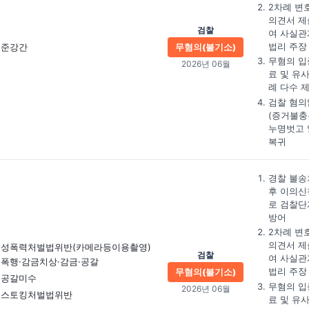
2차례 변
의견서 제
검찰
여 사실관
법리 주장
준강간
무혐의(불기소)
무혐의 입
2026년 06월
료 및 유
례 다수 
검찰 혐의
(증거불충
누명벗고 
복귀
경찰 불송
후 이의신
로 검찰단
방어
2차례 변
의견서 제
성폭력처벌법위반
(카메라등이용촬영)
검찰
여 사실관
폭행·감금치상·감금·공갈
법리 주장
무혐의(불기소)
공갈미수
무혐의 입
2026년 06월
스토킹처벌법위반
료 및 유