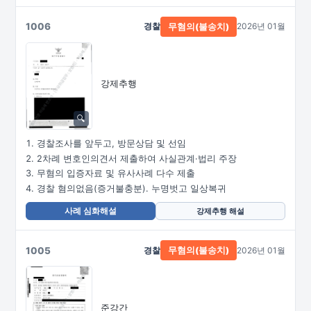
1006
경찰
2026년 01월
무혐의(불송치)
강제추행
경찰조사를 앞두고, 방문상담 및 선임
2차례 변호인의견서 제출하여 사실관계·법리 주장
무혐의 입증자료 및 유사사례 다수 제출
경찰 혐의없음(증거불충분). 누명벗고 일상복귀
사례 심화해설
강제추행 해설
1005
경찰
2026년 01월
무혐의(불송치)
준강간