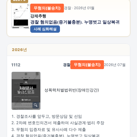
무혐의(불송치)
경찰 · 2026년 01월
강제추행
경찰 혐의없음(증거불충분). 누명벗고 일상복귀
사례 심화해설
2026년
1112
경찰
2026년 07월
무혐의(불송치)
성폭력처벌법위반(장애인강간)
경찰조사를 앞두고, 방문상담 및 선임
2차례 변호인의견서 제출하여 사실관계·법리 주장
무혐의 입증자료 및 유사사례 다수 제출
경찰 혐의없음(증거불충분). 누명벗고 일상복귀