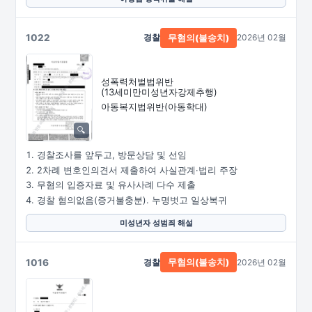
1022
경찰
2026년 02월
무혐의(불송치)
성폭력처벌법위반
(13세미만미성년자강제추행)
아동복지법위반(아동학대)
경찰조사를 앞두고, 방문상담 및 선임
2차례 변호인의견서 제출하여 사실관계·법리 주장
무혐의 입증자료 및 유사사례 다수 제출
경찰 혐의없음(증거불충분). 누명벗고 일상복귀
미성년자 성범죄 해설
1016
경찰
2026년 02월
무혐의(불송치)