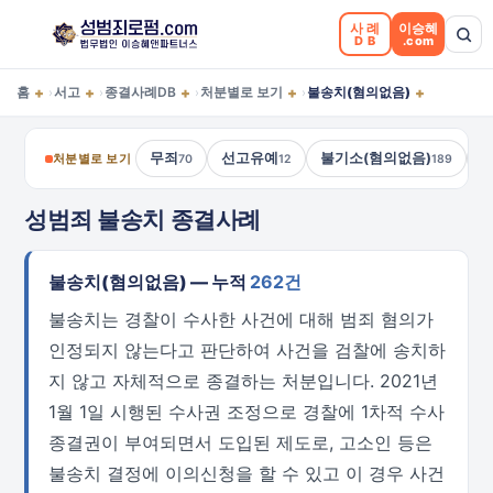
사례
이승혜
DB
.com
+
+
+
+
+
홈
서고
종결사례DB
처분별로 보기
불송치(혐의없음)
›
›
›
›
무죄
선고유예
불기소(혐의없음)
처분별로 보기
70
12
189
성범죄 불송치 종결사례
불송치(혐의없음) — 누적
262건
불송치는 경찰이 수사한 사건에 대해 범죄 혐의가
인정되지 않는다고 판단하여 사건을 검찰에 송치하
지 않고 자체적으로 종결하는 처분입니다. 2021년
1월 1일 시행된 수사권 조정으로 경찰에 1차적 수사
종결권이 부여되면서 도입된 제도로, 고소인 등은
불송치 결정에 이의신청을 할 수 있고 이 경우 사건