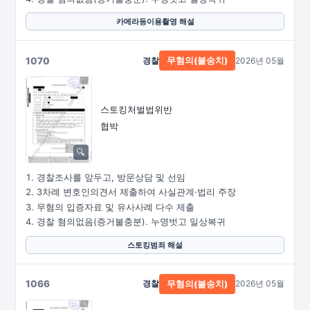
카메라등이용촬영 해설
1070
경찰
2026년 05월
무혐의(불송치)
스토킹처벌법위반
협박
경찰조사를 앞두고, 방문상담 및 선임
3차례 변호인의견서 제출하여 사실관계·법리 주장
무혐의 입증자료 및 유사사례 다수 제출
경찰 혐의없음(증거불충분). 누명벗고 일상복귀
스토킹범죄 해설
1066
경찰
2026년 05월
무혐의(불송치)