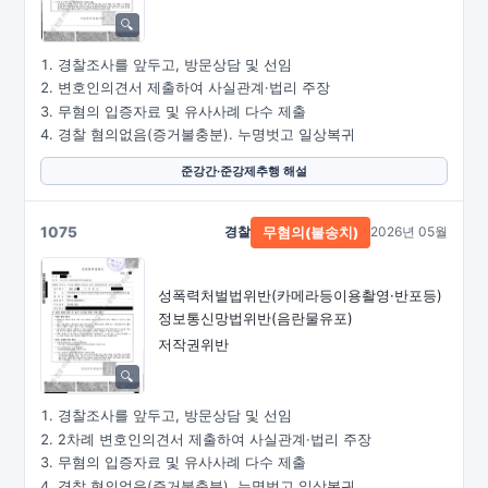
경찰조사를 앞두고, 방문상담 및 선임
변호인의견서 제출하여 사실관계·법리 주장
무혐의 입증자료 및 유사사례 다수 제출
경찰 혐의없음(증거불충분). 누명벗고 일상복귀
준강간·준강제추행 해설
1075
경찰
2026년 05월
무혐의(불송치)
성폭력처벌법위반
(카메라등이용촬영·
반포등)
정보통신망법위반(음란물유포)
저작권위반
경찰조사를 앞두고, 방문상담 및 선임
2차례 변호인의견서 제출하여 사실관계·법리 주장
무혐의 입증자료 및 유사사례 다수 제출
경찰 혐의없음(증거불충분). 누명벗고 일상복귀