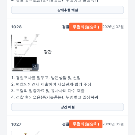
강제추행 해설
1028
경찰
2026년 02월
무혐의(불송치)
강간
경찰조사를 앞두고, 방문상담 및 선임
변호인의견서 제출하여 사실관계·법리 주장
무혐의 입증자료 및 유사사례 다수 제출
경찰 혐의없음(증거불충분). 누명벗고 일상복귀
강간 해설
1027
경찰
2026년 02월
무혐의(불송치)