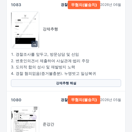
1083
경찰
2026년 06월
무혐의(불송치)
강제추행
경찰조사를 앞두고, 방문상담 및 선임
변호인의견서 제출하여 사실관계·법리 주장
도의적 합의 성사 및 재발방지 노력
경찰 혐의없음(증거불충분). 누명벗고 일상복귀
강제추행 해설
1080
경찰
2026년 05월
무혐의(불송치)
준강간