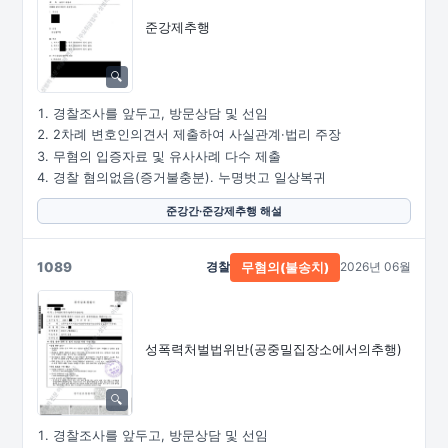
준강제추행
경찰조사를 앞두고, 방문상담 및 선임
2차례 변호인의견서 제출하여 사실관계·법리 주장
무혐의 입증자료 및 유사사례 다수 제출
경찰 혐의없음(증거불충분). 누명벗고 일상복귀
준강간·준강제추행 해설
1089
경찰
2026년 06월
무혐의(불송치)
성폭력처벌법위반
(공중밀집장소에서의추행)
경찰조사를 앞두고, 방문상담 및 선임