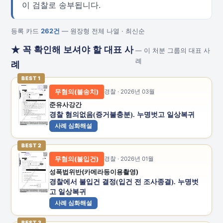
이 검찰로 송부됩니다.
등록 카드
262건
— 원장형 전체 나열 · 최신순
★ 꼭 확인해 보셔야 할 대표 사
— 이 처분 그룹의 대표 사
례
례
BEST 1
무혐의(불송치)
경찰 · 2026년 03월
준유사강간
경찰 혐의없음(증거불충분). 누명벗고 일상복귀
사례 심화해설
BEST 2
무혐의(불입건)
경찰 · 2026년 01월
성폭법위반(카메라등이용촬영)
경찰에서 불입건 결정(입건 전 조사종결). 누명벗
고 일상복귀
사례 심화해설
BEST 3