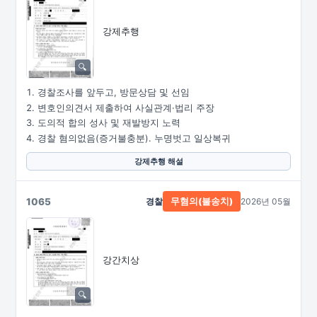
강제추행
경찰조사를 앞두고, 방문상담 및 선임
변호인의견서 제출하여 사실관계·법리 주장
도의적 합의 성사 및 재발방지 노력
경찰 혐의없음(증거불충분). 누명벗고 일상복귀
강제추행 해설
1065
경찰
2026년 05월
무혐의(불송치)
강간치상