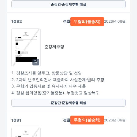
준강간·준강제추행 해설
1092
경찰
2026년 06월
무혐의(불송치)
준강제추행
경찰조사를 앞두고, 방문상담 및 선임
2차례 변호인의견서 제출하여 사실관계·법리 주장
무혐의 입증자료 및 유사사례 다수 제출
경찰 혐의없음(증거불충분). 누명벗고 일상복귀
준강간·준강제추행 해설
1091
경찰
2026년 06월
무혐의(불송치)