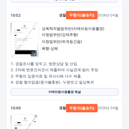
1052
경찰
2026년 04월
무혐의(불송치)
성폭력처벌법위반
(카메라등이용촬영)
아청법위반(강제추행)
아청법위반(위계등간음)
폭행·상해
경찰조사를 앞두고, 방문상담 및 선임
2차례 변호인의견서 제출하여 사실관계·법리 주장
무혐의 입증자료 및 유사사례 다수 제출
경찰 혐의없음(증거불충분). 누명벗고 일상복귀
카메라등이용촬영 해설
1049
경찰
2026년 04월
무혐의(불송치)