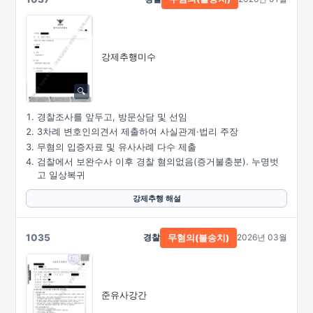
강제추행미수
경찰조사를 앞두고, 방문상담 및 선임
3차례 변호인의견서 제출하여 사실관계·법리 주장
무혐의 입증자료 및 유사사례 다수 제출
검찰에서 보완수사 이후 경찰 혐의없음(증거불충분). 누명벗
고 일상복귀
강제추행 해설
1035
경찰
2026년 03월
무혐의(불송치)
준유사강간