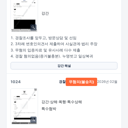
강간
경찰조사를 앞두고, 방문상담 및 선임
3차례 변호인의견서 제출하여 사실관계·법리 주장
무혐의 입증자료 및 유사사례 다수 제출
경찰 혐의없음(증거불충분). 누명벗고 일상복귀
강간 해설
1024
경찰
2026년 02월
무혐의(불송치)
강간·상해·폭행·특수상해
특수협박