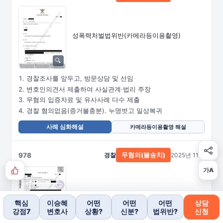
성폭력처벌법위반
(카메라등이용촬영)
경찰조사를 앞두고, 방문상담 및 선임
변호인의견서 제출하여 사실관계·법리 주장
무혐의 입증자료 및 유사사례 다수 제출
경찰 혐의없음(증거불충분). 누명벗고 일상복귀
사례 심화해설
카메라등이용촬영 해설
978
경찰
2025년 11월
무혐의(불송치)
가A
무고
핵심
이승혜
어떤
어떤
어떤
상담
강점7
변호사
상황?
신분?
법위반?
신청