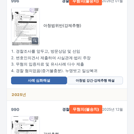
996
경찰
2026년 01월
무혐의(불송치)
아청법위반(강제추행)
경찰조사를 앞두고, 방문상담 및 선임
변호인의견서 제출하여 사실관계·법리 주장
무혐의 입증자료 및 유사사례 다수 제출
경찰 혐의없음(증거불충분). 누명벗고 일상복귀
사례 심화해설
아청법 강간·강제추행 해설
2025년
990
경찰
2025년 12월
무혐의(불송치)
강제추행