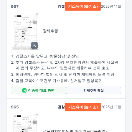
967
검찰
2025년 11월
기소유예(불기소)
강제추행
경찰조사를 앞두고, 방문상담 및 선임
추가 경찰조사 동석 및 2차례 변호인의견서 제출하여 사실관
계·법리 주장하고, 다수의 양형자료 제출하여 선처 호소
피해변제, 원만한 합의 성사 및 진지한 재범예방 노력 지원
검찰 교육이수조건부 기소유예. 선처받고 일상복귀
이승혜 대표 총평
강제추행 해설
N
965
검찰
2025년 11월
기소유예(불기소)
성폭력처벌법위반
(카메라등이용촬영)