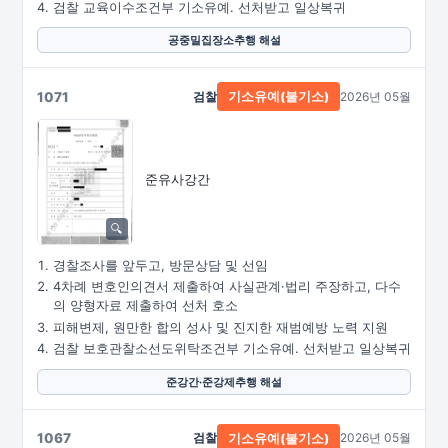
검찰 교육이수조건부 기소유예. 선처받고 일상복귀
공중밀집장소추행 해설
1071
검찰
2026년 05월
기소유예(불기소)
준유사강간
경찰조사를 앞두고, 방문상담 및 선임
4차례 변호인의견서 제출하여 사실관계·법리 주장하고, 다수
의 양형자료 제출하여 선처 호소
피해변제, 원만한 합의 성사 및 진지한 재범예방 노력 지원
검찰 보호관찰소선도위탁조건부 기소유예. 선처받고 일상복귀
준강간·준강제추행 해설
1067
검찰
2026년 05월
기소유예(불기소)