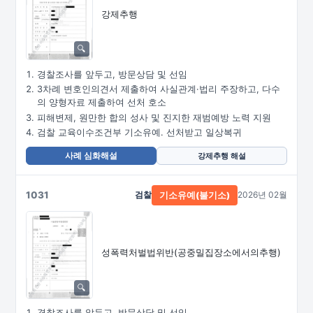
강제추행
경찰조사를 앞두고, 방문상담 및 선임
3차례 변호인의견서 제출하여 사실관계·법리 주장하고, 다수
의 양형자료 제출하여 선처 호소
피해변제, 원만한 합의 성사 및 진지한 재범예방 노력 지원
검찰 교육이수조건부 기소유예. 선처받고 일상복귀
사례 심화해설
강제추행 해설
1031
검찰
2026년 02월
기소유예(불기소)
성폭력처벌법위반
(공중밀집장소에서의추행)
경찰조사를 앞두고, 방문상담 및 선임