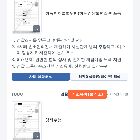
성폭력처벌법위반
(허위영상물편집·
반포등)
경찰조사를 앞두고, 방문상담 및 선임
4차례 변호인의견서 제출하여 사실관계·법리 주장하고, 다수
의 양형자료 제출하여 선처 호소
피해변제, 원만한 합의 성사 및 진지한 재범예방 노력 지원
검찰 교육이수조건부 기소유예. 선처받고 일상복귀
사례 심화해설
허위영상물(딥페이크) 해설
1000
검찰
2026년 01월
기소유예(불기소)
강제추행