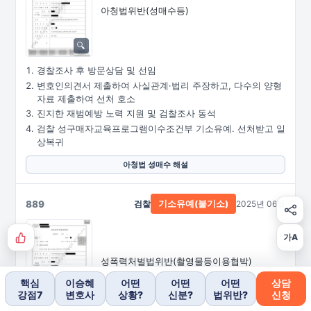
아청법위반(성매수등)
경찰조사 후 방문상담 및 선임
변호인의견서 제출하여 사실관계·법리 주장하고, 다수의 양형
자료 제출하여 선처 호소
진지한 재범예방 노력 지원 및 검찰조사 동석
검찰 성구매자교육프로그램이수조건부 기소유예. 선처받고 일
상복귀
아청법 성매수 해설
889
검찰
2025년 06월
기소유예(불기소)
가A
성폭력처벌법위반
(촬영물등이용협박)
핵심
이승혜
어떤
어떤
어떤
상담
강점7
변호사
상황?
신분?
법위반?
신청