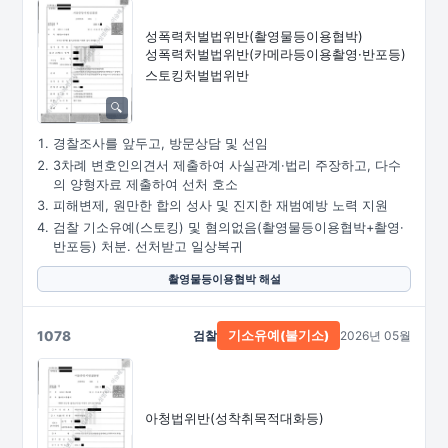
성폭력처벌법위반
(촬영물등이용협박)
성폭력처벌법위반
(카메라등이용촬영·
반포등)
스토킹처벌법위반
경찰조사를 앞두고, 방문상담 및 선임
3차례 변호인의견서 제출하여 사실관계·법리 주장하고, 다수
의 양형자료 제출하여 선처 호소
피해변제, 원만한 합의 성사 및 진지한 재범예방 노력 지원
검찰 기소유예(스토킹) 및 혐의없음(촬영물등이용협박+촬영·
반포등) 처분. 선처받고 일상복귀
촬영물등이용협박 해설
1078
검찰
2026년 05월
기소유예(불기소)
아청법위반(성착취목적대화등)