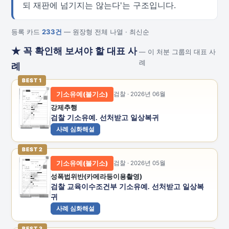
되 재판에 넘기지는 않는다'는 구조입니다.
등록 카드
233건
— 원장형 전체 나열 · 최신순
★ 꼭 확인해 보셔야 할 대표 사
— 이 처분 그룹의 대표 사
례
례
BEST 1
기소유예(불기소)
검찰 · 2026년 06월
강제추행
검찰 기소유예. 선처받고 일상복귀
사례 심화해설
BEST 2
기소유예(불기소)
검찰 · 2026년 05월
성폭법위반(카메라등이용촬영)
검찰 교육이수조건부 기소유예. 선처받고 일상복
귀
사례 심화해설
BEST 3