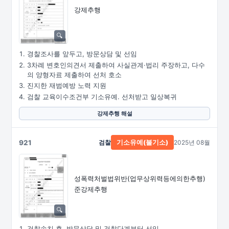
강제추행
경찰조사를 앞두고, 방문상담 및 선임
3차례 변호인의견서 제출하여 사실관계·법리 주장하고, 다수
의 양형자료 제출하여 선처 호소
진지한 재범예방 노력 지원
검찰 교육이수조건부 기소유예. 선처받고 일상복귀
강제추행 해설
921
검찰
2025년 08월
기소유예(불기소)
성폭력처벌법위반
(업무상위력등에의한추행)
준강제추행
검찰송치 후, 방문상담 및 검찰단계부터 선임