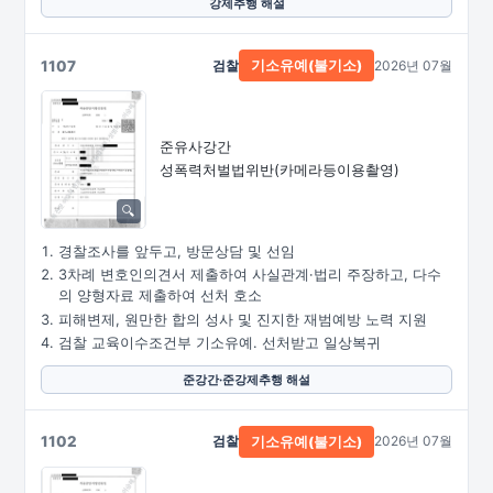
강제추행 해설
1107
검찰
2026년 07월
기소유예(불기소)
준유사강간
성폭력처벌법위반
(카메라등이용촬영)
경찰조사를 앞두고, 방문상담 및 선임
3차례 변호인의견서 제출하여 사실관계·법리 주장하고, 다수
의 양형자료 제출하여 선처 호소
피해변제, 원만한 합의 성사 및 진지한 재범예방 노력 지원
검찰 교육이수조건부 기소유예. 선처받고 일상복귀
준강간·준강제추행 해설
1102
검찰
2026년 07월
기소유예(불기소)