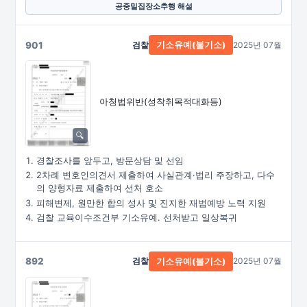
공중밀집장소추행 해설
901
검찰
2025년 07월
기소유예(불기소)
아청법위반(성착취목적대화등)
경찰조사를 앞두고, 방문상담 및 선임
2차례 변호인의견서 제출하여 사실관계·법리 주장하고, 다수
의 양형자료 제출하여 선처 호소
피해변제, 원만한 합의 성사 및 진지한 재범예방 노력 지원
검찰 교육이수조건부 기소유예. 선처받고 일상복귀
892
검찰
2025년 07월
기소유예(불기소)