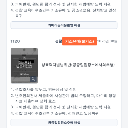
피해변제, 원만한 합의 성사 및 진지한 재범예방 노력 지원
검찰 교육이수조건부 기소유예 및 공소권없음. 선처받고 일상
복귀
카메라등이용촬영 해설
1120
검찰
2026년 08월
기소유예(불기소)
성폭력처벌법위반
(공중밀집장소에서의추행)
경찰조사를 앞두고, 방문상담 및 선임
변호인의견서 제출하여 사실관계·법리 주장하고, 다수의 양형
자료 제출하여 선처 호소
피해변제, 원만한 합의 성사 및 진지한 재범예방 노력 지원
검찰 교육이수조건부 기소유예. 선처받고 일상복귀
공중밀집장소추행 해설