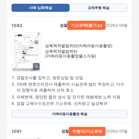
사례 심화해설
강제추행 해설
1082
검찰
2026년 06월
기소유예(불기소)
성폭력처벌법위반
(카메라등이용촬영)
성폭력처벌법위반
(카메라등이용촬영물소지등)
경찰조사를 앞두고, 방문상담 및 선임
3차례 변호인의견서 제출하여 사실관계·법리 주장하고, 다수
의 양형자료 제출하여 선처 호소
피해변제, 원만한 합의 성사 및 진지한 재범예방 노력 지원
검찰 교육이수조건부 기소유예. 선처받고 일상복귀
카메라등이용촬영 해설
1081
검찰
2026년 05월
무혐의/기소유예