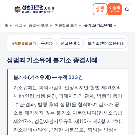
사례
이승혜
DB
.com
+
+
+
+
+
홈
서고
종결사례DB
처분별로 보기
불기소(기소유예)
›
›
›
›
무죄
선고유예
불기소(혐의없음)
처분별로 보기
70
12
188
성범죄 기소유예 불기소 종결사례
불기소(기소유예) — 누적
233건
기소유예는 피의사실이 인정되지만 형법 제51조의
사항(연령·성행·환경, 피해자와의 관계, 범행의 동기
·수단·결과, 범행 후의 정황)을 참작하여 검사가 공
소를 제기하지 않는 불기소 처분입니다(형사소송법
제247조, 검찰사건사무규칙 제115조 제3항 제1호).
기소편의주의에 근거한 처분으로, '혐의는 인정하