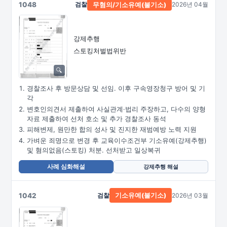
1048
검찰
2026년 04월
무혐의/
기소유예(불기소)
강제추행
스토킹처벌법위반
경찰조사 후 방문상담 및 선임. 이후 구속영장청구 방어 및 기
각
변호인의견서 제출하여 사실관계·법리 주장하고, 다수의 양형
자료 제출하여 선처 호소 및 추가 경찰조사 동석
피해변제, 원만한 합의 성사 및 진지한 재범예방 노력 지원
가벼운 죄명으로 변경 후 교육이수조건부 기소유예(강제추행)
및 혐의없음(스토킹) 처분. 선처받고 일상복귀
사례 심화해설
강제추행 해설
1042
검찰
2026년 03월
기소유예(불기소)