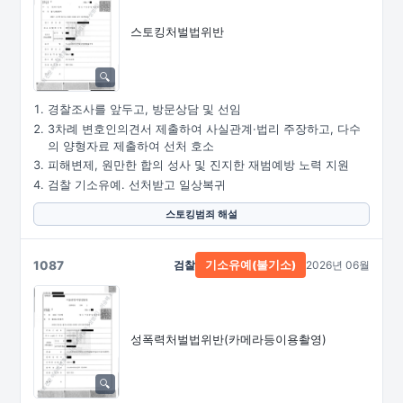
스토킹처벌법위반
경찰조사를 앞두고, 방문상담 및 선임
3차례 변호인의견서 제출하여 사실관계·법리 주장하고, 다수
의 양형자료 제출하여 선처 호소
피해변제, 원만한 합의 성사 및 진지한 재범예방 노력 지원
검찰 기소유예. 선처받고 일상복귀
스토킹범죄 해설
1087
검찰
2026년 06월
기소유예(불기소)
성폭력처벌법위반
(카메라등이용촬영)