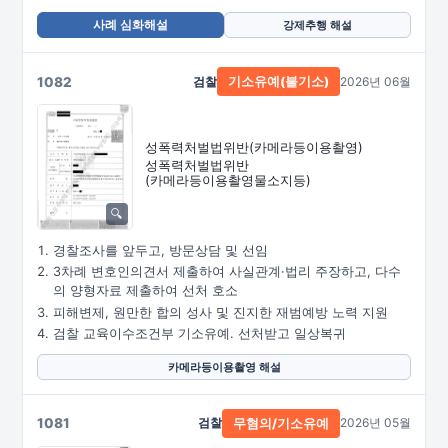
사례 심화해설
강제추행 해설
1082
검찰
2026년 06월
기소유예(불기소)
성폭력처벌법위반
(카메라등이용촬영)
성폭력처벌법위반
(카메라등이용촬영물소지등)
경찰조사를 앞두고, 방문상담 및 선임
3차례 변호인의견서 제출하여 사실관계·법리 주장하고, 다수
의 양형자료 제출하여 선처 호소
피해변제, 원만한 합의 성사 및 진지한 재범예방 노력 지원
검찰 교육이수조건부 기소유예. 선처받고 일상복귀
카메라등이용촬영 해설
1081
검찰
2026년 05월
무혐의/기소유예