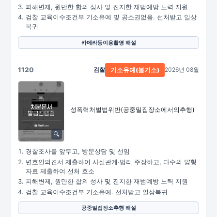
피해변제, 원만한 합의 성사 및 진지한 재범예방 노력 지원
검찰 교육이수조건부 기소유예 및 공소권없음. 선처받고 일상
복귀
카메라등이용촬영 해설
1120
검찰
2026년 08월
기소유예(불기소)
성폭력처벌법위반
(공중밀집장소에서의추행)
경찰조사를 앞두고, 방문상담 및 선임
변호인의견서 제출하여 사실관계·법리 주장하고, 다수의 양형
자료 제출하여 선처 호소
피해변제, 원만한 합의 성사 및 진지한 재범예방 노력 지원
검찰 교육이수조건부 기소유예. 선처받고 일상복귀
공중밀집장소추행 해설