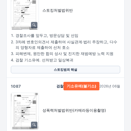
스토킹처벌법위반
경찰조사를 앞두고, 방문상담 및 선임
3차례 변호인의견서 제출하여 사실관계·법리 주장하고, 다수
의 양형자료 제출하여 선처 호소
피해변제, 원만한 합의 성사 및 진지한 재범예방 노력 지원
검찰 기소유예. 선처받고 일상복귀
스토킹범죄 해설
1087
검찰
2026년 06월
기소유예(불기소)
성폭력처벌법위반
(카메라등이용촬영)