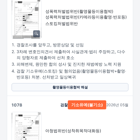
성폭력처벌법위반
(촬영물등이용협박)
성폭력처벌법위반
(카메라등이용촬영·
반포등)
스토킹처벌법위반
경찰조사를 앞두고, 방문상담 및 선임
3차례 변호인의견서 제출하여 사실관계·법리 주장하고, 다수
의 양형자료 제출하여 선처 호소
피해변제, 원만한 합의 성사 및 진지한 재범예방 노력 지원
검찰 기소유예(스토킹) 및 혐의없음(촬영물등이용협박+촬영·
반포등) 처분. 선처받고 일상복귀
촬영물등이용협박 해설
1078
검찰
2026년 05월
기소유예(불기소)
아청법위반(성착취목적대화등)