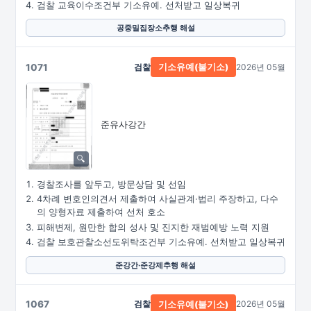
검찰 교육이수조건부 기소유예. 선처받고 일상복귀
공중밀집장소추행 해설
1071
검찰
2026년 05월
기소유예(불기소)
준유사강간
경찰조사를 앞두고, 방문상담 및 선임
4차례 변호인의견서 제출하여 사실관계·법리 주장하고, 다수
의 양형자료 제출하여 선처 호소
피해변제, 원만한 합의 성사 및 진지한 재범예방 노력 지원
검찰 보호관찰소선도위탁조건부 기소유예. 선처받고 일상복귀
준강간·준강제추행 해설
1067
검찰
2026년 05월
기소유예(불기소)