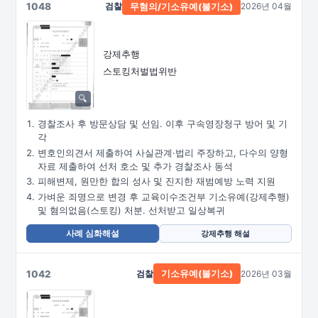
1048
검찰
2026년 04월
무혐의/
기소유예(불기소)
강제추행
스토킹처벌법위반
경찰조사 후 방문상담 및 선임. 이후 구속영장청구 방어 및 기
각
변호인의견서 제출하여 사실관계·법리 주장하고, 다수의 양형
자료 제출하여 선처 호소 및 추가 경찰조사 동석
피해변제, 원만한 합의 성사 및 진지한 재범예방 노력 지원
가벼운 죄명으로 변경 후 교육이수조건부 기소유예(강제추행)
및 혐의없음(스토킹) 처분. 선처받고 일상복귀
사례 심화해설
강제추행 해설
1042
검찰
2026년 03월
기소유예(불기소)