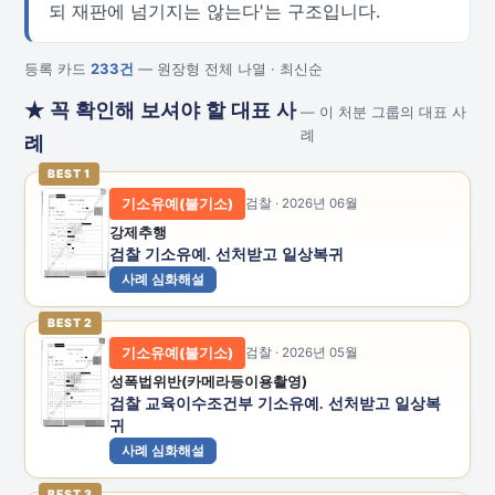
되 재판에 넘기지는 않는다'는 구조입니다.
등록 카드
233건
— 원장형 전체 나열 · 최신순
★ 꼭 확인해 보셔야 할 대표 사
— 이 처분 그룹의 대표 사
례
례
BEST 1
기소유예(불기소)
검찰 · 2026년 06월
강제추행
검찰 기소유예. 선처받고 일상복귀
사례 심화해설
BEST 2
기소유예(불기소)
검찰 · 2026년 05월
성폭법위반(카메라등이용촬영)
검찰 교육이수조건부 기소유예. 선처받고 일상복
귀
사례 심화해설
BEST 3