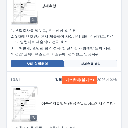
강제추행
경찰조사를 앞두고, 방문상담 및 선임
3차례 변호인의견서 제출하여 사실관계·법리 주장하고, 다수
의 양형자료 제출하여 선처 호소
피해변제, 원만한 합의 성사 및 진지한 재범예방 노력 지원
검찰 교육이수조건부 기소유예. 선처받고 일상복귀
사례 심화해설
강제추행 해설
1031
검찰
2026년 02월
기소유예(불기소)
성폭력처벌법위반
(공중밀집장소에서의추행)
경찰조사를 앞두고, 방문상담 및 선임