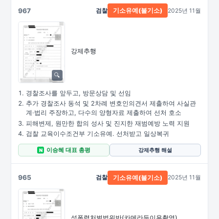
967
검찰
2025년 11월
기소유예(불기소)
강제추행
경찰조사를 앞두고, 방문상담 및 선임
추가 경찰조사 동석 및 2차례 변호인의견서 제출하여 사실관
계·법리 주장하고, 다수의 양형자료 제출하여 선처 호소
피해변제, 원만한 합의 성사 및 진지한 재범예방 노력 지원
검찰 교육이수조건부 기소유예. 선처받고 일상복귀
이승혜 대표 총평
강제추행 해설
N
965
검찰
2025년 11월
기소유예(불기소)
성폭력처벌법위반
(카메라등이용촬영)