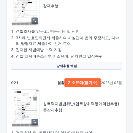
강제추행
경찰조사를 앞두고, 방문상담 및 선임
3차례 변호인의견서 제출하여 사실관계·법리 주장하고, 다수
의 양형자료 제출하여 선처 호소
진지한 재범예방 노력 지원
검찰 교육이수조건부 기소유예. 선처받고 일상복귀
강제추행 해설
921
검찰
2025년 08월
기소유예(불기소)
성폭력처벌법위반
(업무상위력등에의한추행)
준강제추행
검찰송치 후, 방문상담 및 검찰단계부터 선임