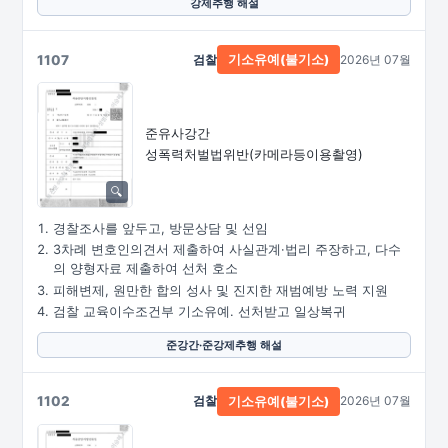
강제추행 해설
1107
검찰
2026년 07월
기소유예(불기소)
준유사강간
성폭력처벌법위반
(카메라등이용촬영)
경찰조사를 앞두고, 방문상담 및 선임
3차례 변호인의견서 제출하여 사실관계·법리 주장하고, 다수
의 양형자료 제출하여 선처 호소
피해변제, 원만한 합의 성사 및 진지한 재범예방 노력 지원
검찰 교육이수조건부 기소유예. 선처받고 일상복귀
준강간·준강제추행 해설
1102
검찰
2026년 07월
기소유예(불기소)