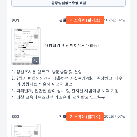
공중밀집장소추행 해설
901
검찰
2025년 07월
기소유예(불기소)
아청법위반(성착취목적대화등)
경찰조사를 앞두고, 방문상담 및 선임
2차례 변호인의견서 제출하여 사실관계·법리 주장하고, 다수
의 양형자료 제출하여 선처 호소
피해변제, 원만한 합의 성사 및 진지한 재범예방 노력 지원
검찰 교육이수조건부 기소유예. 선처받고 일상복귀
892
검찰
2025년 07월
기소유예(불기소)