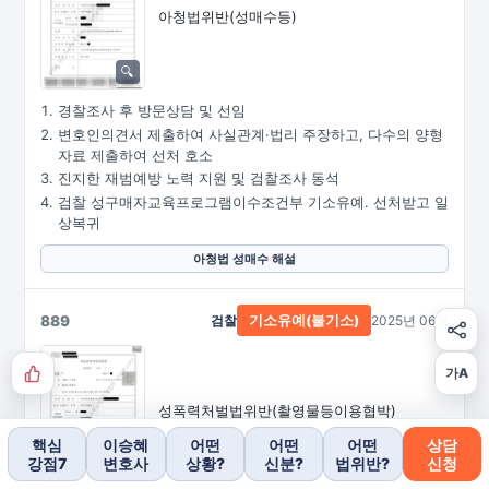
아청법위반(성매수등)
경찰조사 후 방문상담 및 선임
변호인의견서 제출하여 사실관계·법리 주장하고, 다수의 양형
자료 제출하여 선처 호소
진지한 재범예방 노력 지원 및 검찰조사 동석
검찰 성구매자교육프로그램이수조건부 기소유예. 선처받고 일
상복귀
아청법 성매수 해설
889
검찰
2025년 06월
기소유예(불기소)
가A
성폭력처벌법위반
(촬영물등이용협박)
핵심
이승혜
어떤
어떤
어떤
상담
강점7
변호사
상황?
신분?
법위반?
신청