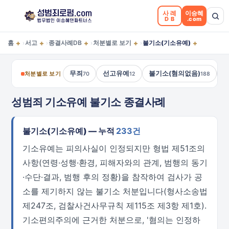
사례
이승혜
DB
.com
+
+
+
+
+
홈
서고
종결사례DB
처분별로 보기
불기소(기소유예)
›
›
›
›
무죄
선고유예
불기소(혐의없음)
처분별로 보기
70
12
188
성범죄 기소유예 불기소 종결사례
불기소(기소유예) — 누적
233건
기소유예는 피의사실이 인정되지만 형법 제51조의
사항(연령·성행·환경, 피해자와의 관계, 범행의 동기
·수단·결과, 범행 후의 정황)을 참작하여 검사가 공
소를 제기하지 않는 불기소 처분입니다(형사소송법
제247조, 검찰사건사무규칙 제115조 제3항 제1호).
기소편의주의에 근거한 처분으로, '혐의는 인정하