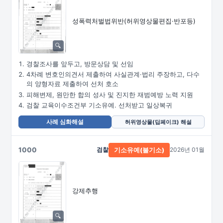
성폭력처벌법위반
(허위영상물편집·
반포등)
경찰조사를 앞두고, 방문상담 및 선임
4차례 변호인의견서 제출하여 사실관계·법리 주장하고, 다수
의 양형자료 제출하여 선처 호소
피해변제, 원만한 합의 성사 및 진지한 재범예방 노력 지원
검찰 교육이수조건부 기소유예. 선처받고 일상복귀
사례 심화해설
허위영상물(딥페이크) 해설
1000
검찰
2026년 01월
기소유예(불기소)
강제추행