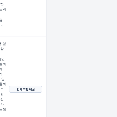
지한
노력
유
받고
 앞
문상
임
호인
출하
계·
하
 양
출하
호소
강제추행 해설
 원
 성
지한
노력