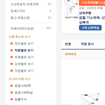
기소유예(불기소
소년부송치·보호처분
25
검찰 · 2026년 06월
징계(기타)
4
강제추행
항고·재정신청
52
검찰 기소유예. 
상복귀
사례 심화해설
피해자대리(성공)
207
다른 축으로 보기
연도별로 보기
번호
처분 문서
처분별로 보기
2026년
죄명별로 보기
단계별로 보기
직업별로 보기
서고의 다른 서가
종결사례DB
종결사례해설
법률주석