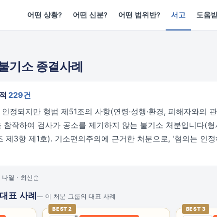
어떤 상황?
어떤 신분?
어떤 법위반?
서고
도움
 불기소 종결사례
누적
229건
정되지만 형법 제51조의 사항(연령·성행·환경, 피해자와의 관계
을 참작하여 검사가 공소를 제기하지 않는 불기소 처분입니다(형사
 제3항 제1호). 기소편의주의에 근거한 처분으로, '혐의는 인
 나열 · 최신순
 대표 사례
— 이 처분 그룹의 대표 사례
BEST 2
BEST 3