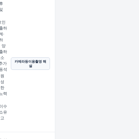
후
및
호인
출하
계·
하
 양
출하
호소
카메라등이용촬영 해
 추가
설
동석
 원
 성
지한
노력
이수
소유
받고