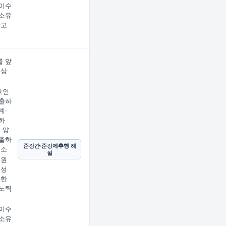
이수
소유
받고
 앞
문상
임
호인
출하
계·
하
 양
출하
준강간·준강제추행 해
호소
설
 원
 성
지한
노력
이수
소유