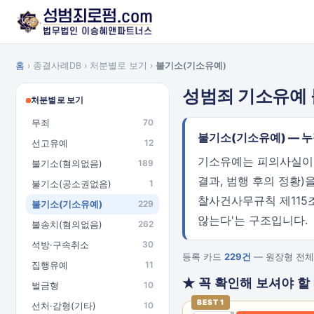
홈
› 종결사례DB › 처분별로 보기 ›
불기소(기소유예)
성범죄 기소유예
처분별로 보기
무죄
70
불기소(기소유예) — 
선고유예
12
기소유예는 피의사실이 인
불기소(혐의없음)
189
결과, 범행 후의 정황)
불기소(공소권없음)
1
찰사건사무규칙 제115조
불기소(기소유예)
229
않는다'는 구조입니다.
불송치(혐의없음)
262
석방·구속취소
30
등록 카드
229건
— 원장형 전체
집행유예
11
★ 꼭 확인해 보셔야 할
벌금형
10
BEST 1
선처·감형(기타)
10