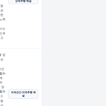
강제추행 해설
 원
 성
지한
노력
이수
소유
받고
 앞
문상
임
호인
출하
계·
하
 양
출하
의제강간·의제추행 해
설
호소
 원
 성