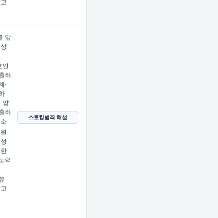
받고
 앞
문상
임
호인
출하
계·
하
 양
출하
스토킹범죄 해설
호소
 원
 성
지한
노력
유
받고