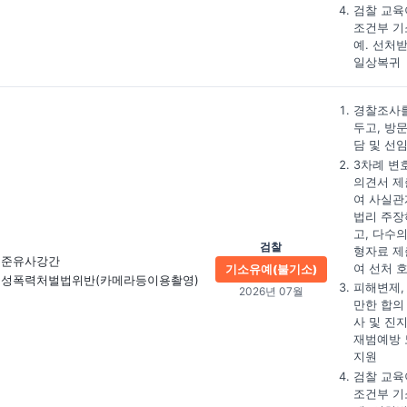
검찰 교육
조건부 기
예. 선처
일상복귀
경찰조사를
두고, 방
담 및 선
3차례 변
의견서 제
여 사실관
법리 주장
고, 다수의
검찰
형자료 제
준유사강간
여 선처 
기소유예(불기소)
성폭력처벌법위반
(카메라등이용촬영)
피해변제,
2026년 07월
만한 합의
사 및 진
재범예방 
지원
검찰 교육
조건부 기