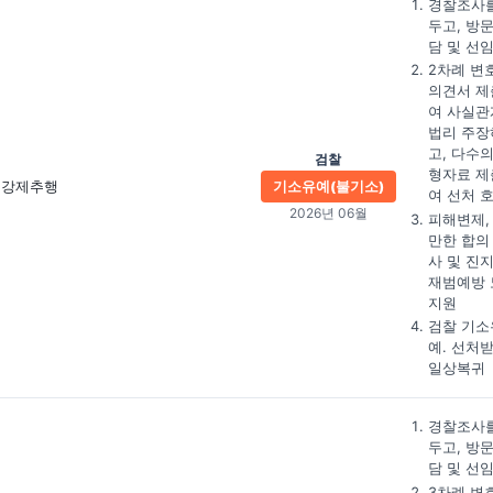
경찰조사를
두고, 방
담 및 선
2차례 변
의견서 제
여 사실관
법리 주장
고, 다수의
검찰
형자료 제
강제추행
기소유예(불기소)
여 선처 
2026년 06월
피해변제,
만한 합의
사 및 진
재범예방 
지원
검찰 기소
예. 선처
일상복귀
경찰조사를
두고, 방
담 및 선
3차례 변