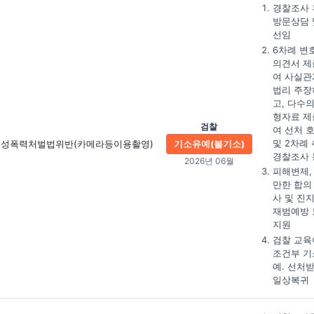
경찰조사 
방문상담 
선임
6차례 변
의견서 제
여 사실관
법리 주장
고, 다수의
형자료 제
검찰
여 선처 
및 2차례
성폭력처벌법위반
(카메라등이용촬영)
기소유예(불기소)
경찰조사 
2026년 06월
피해변제,
만한 합의
사 및 진
재범예방 
지원
검찰 교육
조건부 기
예. 선처
일상복귀