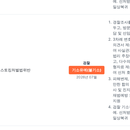
예. 선처
일상복귀
경찰조사를
두고, 방
담 및 선
3차례 변
의견서 제
여 사실관
법리 주장
고, 다수의
검찰
형자료 제
스토킹처벌법위반
기소유예(불기소)
여 선처 
2026년 07월
피해변제,
만한 합의
사 및 진
재범예방 
지원
검찰 기소
예. 선처
일상복귀