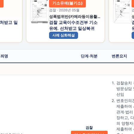
)
기소유예(불기소)
검찰 · 2026년 05월
검
성폭법위반(카메라등이용촬영)
선처받고 일
검찰 교육이수조건부 기소
유예. 선처받고 일상복귀
사례 심화해설
죄명
단계·처분
변론요지
검찰송치 
방문상담 
선임
변호인의
제출하여 
관계·법리
장하고, 
의 양형자
검찰
제출하여 