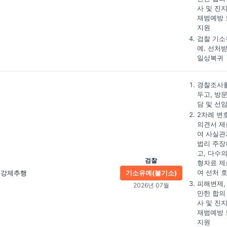
사 및 진
재범예방 
지원
검찰 기소
예. 선처
일상복귀
경찰조사를
두고, 방
담 및 선
2차례 변
의견서 제
여 사실관
법리 주장
고, 다수의
검찰
형자료 제
여 선처 
강제추행
기소유예(불기소)
피해변제,
2026년 07월
만한 합의
사 및 진
재범예방 
지원