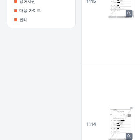
1115
용어사전
대응 가이드
판례
1114