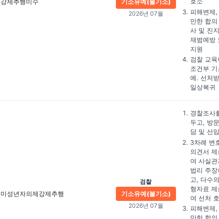
호소
강제추행미수
기소유예(불기소)
피해변제,
2026년 07월
만한 합의
사 및 진
재범예방 
지원
검찰 교육
조건부 기
예. 선처
일상복귀
경찰조사를
두고, 방
담 및 선
3차례 변
의견서 제
여 사실관
법리 주장
고, 다수의
검찰
형자료 제
미성년자의제강제추행
기소유예(불기소)
여 선처 
2026년 07월
피해변제,
만한 합의