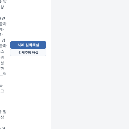
 앞
문상
임
호인
출하
계·
하
 양
사례 심화해설
출하
호소
강제추행 해설
 원
 성
지한
노력
유
받고
 앞
문상
임
호인