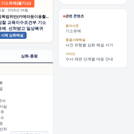
기소유예(불기소)
찰 · 2026년 04월
관련 콘텐츠
성폭법위반(카메라등이용촬영)
검찰 교육이수조건부 기소
용어사전
유예. 선처받고 일상복귀
기소유예
사례 심화해설
종결사례해설
사건 유형별 심화 해설 서가
가이드
심화·총평
수사·재판 단계별 대응 안내
후
및
견서
사실
 주
다수
료
선처