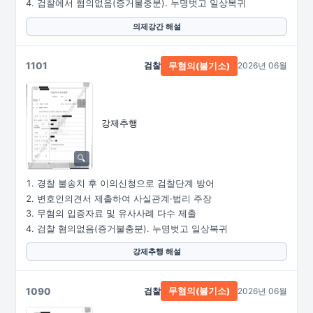
검찰에서 혐의없음(증거불충분). 누명벗고 일상복귀
의제강간 해설
1101
검찰
2026년 06월
무혐의(불기소)
강제추행
경찰 불송치 후 이의신청으로 검찰단계 방어
변호인의견서 제출하여 사실관계·법리 주장
무혐의 입증자료 및 유사사례 다수 제출
검찰 혐의없음(증거불충분). 누명벗고 일상복귀
강제추행 해설
1090
검찰
2026년 06월
무혐의(불기소)