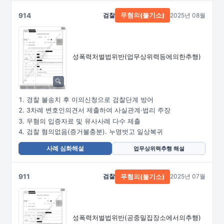
914
검찰
2025년 08월
무혐의(불기소)
성폭력처벌법위반
(업무상위력등에의한추행)
경찰 불송치 후 이의신청으로 검찰단계 방어
3차례 변호인의견서 제출하여 사실관계·법리 주장
무혐의 입증자료 및 유사사례 다수 제출
검찰 혐의없음(증거불충분). 누명벗고 일상복귀
사례 심화해설
업무상위력추행 해설
911
검찰
2025년 07월
무혐의(불기소)
성폭력처벌법위반
(공중밀집장소에서의추행)