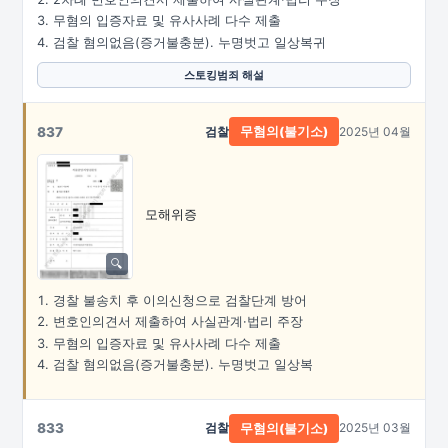
무혐의 입증자료 및 유사사례 다수 제출
검찰 혐의없음(증거불충분). 누명벗고 일상복귀
스토킹범죄 해설
837
검찰
2025년 04월
무혐의(불기소)
모해위증
경찰 불송치 후 이의신청으로 검찰단계 방어
변호인의견서 제출하여 사실관계·법리 주장
무혐의 입증자료 및 유사사례 다수 제출
검찰 혐의없음(증거불충분). 누명벗고 일상복
833
검찰
2025년 03월
무혐의(불기소)