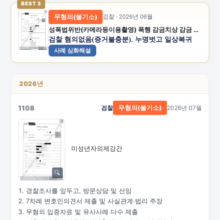
BEST 3
무혐의(불기소)
검찰 · 2026년 06월
성폭법위반(카메라등이용촬영) 폭행 감금치상 감금 공갈 공갈미수 스토킹처벌법위반
검찰 혐의없음(증거불충분). 누명벗고 일상복귀
사례 심화해설
2026년
1108
검찰
2026년 07월
무혐의(불기소)
미성년자의제강간
경찰조사를 앞두고, 방문상담 및 선임
7차례 변호인의견서 제출 및 사실관계·법리 주장
무혐의 입증자료 및 유사사례 다수 제출