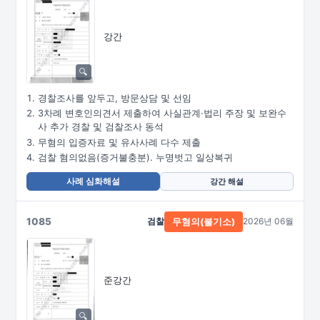
강간
경찰조사를 앞두고, 방문상담 및 선임
3차례 변호인의견서 제출하여 사실관계·법리 주장 및 보완수
사 추가 경찰 및 검찰조사 동석
무혐의 입증자료 및 유사사례 다수 제출
검찰 혐의없음(증거불충분). 누명벗고 일상복귀
사례 심화해설
강간 해설
1085
검찰
2026년 06월
무혐의(불기소)
준강간