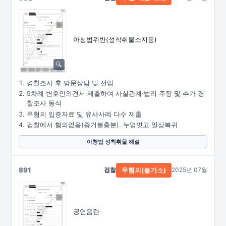
아청법위반(성착취물소지등)
경찰조사 후 방문상담 및 선임
5차례 변호인의견서 제출하여 사실관계·법리 주장 및 추가 경
찰조사 동석
무혐의 입증자료 및 유사사례 다수 제출
검찰에서 혐의없음(증거불충분). 누명벗고 일상복귀
아청법 성착취물 해설
891
검찰
2025년 07월
무혐의(불기소)
공연음란