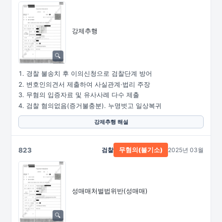
강제추행
경찰 불송치 후 이의신청으로 검찰단계 방어
변호인의견서 제출하여 사실관계·법리 주장
무혐의 입증자료 및 유사사례 다수 제출
검찰 혐의없음(증거불충분). 누명벗고 일상복귀
강제추행 해설
823
검찰
2025년 03월
무혐의(불기소)
성매매처벌법위반(성매매)