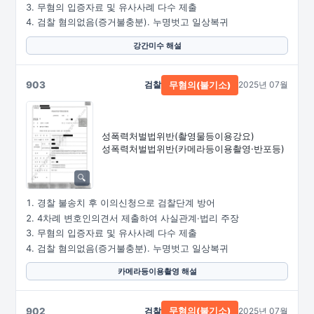
무혐의 입증자료 및 유사사례 다수 제출
검찰 혐의없음(증거불충분). 누명벗고 일상복귀
강간미수 해설
903
검찰
2025년 07월
무혐의(불기소)
성폭력처벌법위반
(촬영물등이용강요)
성폭력처벌법위반
(카메라등이용촬영·
반포등)
경찰 불송치 후 이의신청으로 검찰단계 방어
4차례 변호인의견서 제출하여 사실관계·법리 주장
무혐의 입증자료 및 유사사례 다수 제출
검찰 혐의없음(증거불충분). 누명벗고 일상복귀
카메라등이용촬영 해설
902
검찰
2025년 07월
무혐의(불기소)