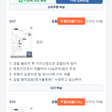
이승혜 대표 총평
사례 심화해설
N
강제추행 해설
947
검찰
2025년 09월
무혐의(불기소)
강간
경찰 불송치 후 이의신청으로 검찰단계 방어
변호인의견서 제출하여 사실관계·법리 주장
무혐의 입증자료 및 유사사례 다수 제출
검찰 혐의없음(증거불충분). 누명벗고 일상복귀
강간 해설
918
검찰
2025년 08월
무혐의(불기소)