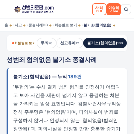
사례
이승혜
DB
.com
+
+
+
+
+
홈
서고
종결사례DB
처분별로 보기
불기소(혐의없음)
›
›
›
›
무죄
선고유예
불기소(혐의없음)
처분별로 보기
70
12
189
성범죄 혐의없음 불기소 종결사례
불기소(혐의없음) — 누적
189건
'무혐의'는 수사 결과 범죄 혐의를 인정하기 어렵다
고 보아 사건을 재판에 넘기지 않고 종결하는 처분
을 가리키는 일상 표현입니다. 검찰사건사무규칙상
정식 주문명은 '혐의없음'이며, 피의사실이 범죄를
구성하지 않거나 인정되지 않는 '혐의없음(범죄인
정안됨)'과, 피의사실을 인정할 만한 충분한 증거가