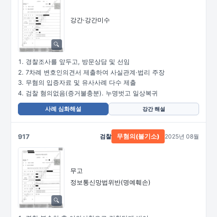
강간·강간미수
경찰조사를 앞두고, 방문상담 및 선임
7차례 변호인의견서 제출하여 사실관계·법리 주장
무혐의 입증자료 및 유사사례 다수 제출
검찰 혐의없음(증거불충분). 누명벗고 일상복귀
사례 심화해설
강간 해설
917
검찰
2025년 08월
무혐의(불기소)
무고
정보통신망법위반(명예훼손)