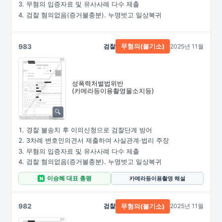
무혐의 입증자료 및 유사사례 다수 제출
검찰 혐의없음(증거불충분). 누명벗고 일상복귀
983
검찰
2025년 11월
무혐의(불기소)
성폭력처벌법위반
(카메라등이용촬영물소지등)
경찰 불송치 후 이의신청으로 검찰단계 방어
3차례 변호인의견서 제출하여 사실관계·법리 주장
무혐의 입증자료 및 유사사례 다수 제출
검찰 혐의없음(증거불충분). 누명벗고 일상복귀
이승혜 대표 총평
카메라등이용촬영 해설
N
982
검찰
2025년 11월
무혐의(불기소)