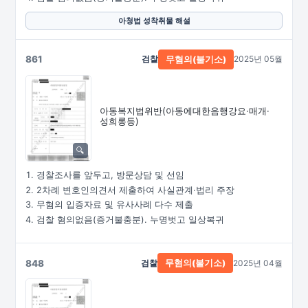
아청법 성착취물 해설
861
검찰
2025년 05월
무혐의(불기소)
아동복지법위반
(아동에대한음행강요·
매개·
성희롱등)
경찰조사를 앞두고, 방문상담 및 선임
2차례 변호인의견서 제출하여 사실관계·법리 주장
무혐의 입증자료 및 유사사례 다수 제출
검찰 혐의없음(증거불충분). 누명벗고 일상복귀
848
검찰
2025년 04월
무혐의(불기소)