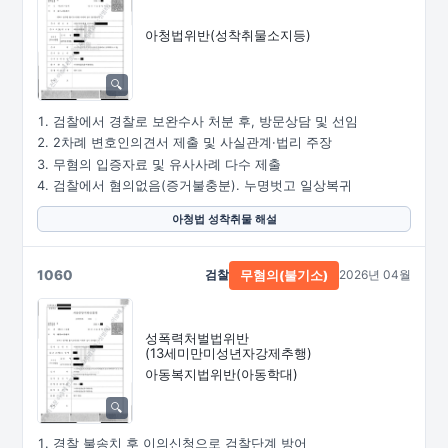
아청법위반(성착취물소지등)
검찰에서 경찰로 보완수사 처분 후, 방문상담 및 선임
2차례 변호인의견서 제출 및 사실관계·법리 주장
무혐의 입증자료 및 유사사례 다수 제출
검찰에서 혐의없음(증거불충분). 누명벗고 일상복귀
아청법 성착취물 해설
1060
검찰
2026년 04월
무혐의(불기소)
성폭력처벌법위반
(13세미만미성년자강제추행)
아동복지법위반(아동학대)
경찰 불송치 후 이의신청으로 검찰단계 방어