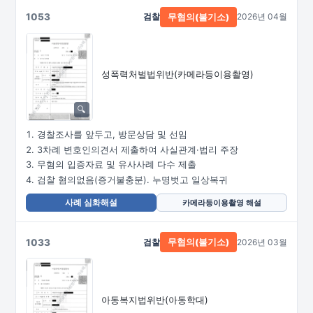
1053
검찰
2026년 04월
무혐의(불기소)
성폭력처벌법위반
(카메라등이용촬영)
경찰조사를 앞두고, 방문상담 및 선임
3차례 변호인의견서 제출하여 사실관계·법리 주장
무혐의 입증자료 및 유사사례 다수 제출
검찰 혐의없음(증거불충분). 누명벗고 일상복귀
사례 심화해설
카메라등이용촬영 해설
1033
검찰
2026년 03월
무혐의(불기소)
아동복지법위반(아동학대)