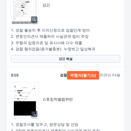
강간
경찰 불송치 후 이의신청으로 검찰단계 방어
변호인의견서 제출하여 사실관계·법리 주장
무혐의 입증자료 및 유사사례 다수 제출
검찰 혐의없음(증거불충분). 누명벗고 일상복귀
강간 해설
838
검찰
2025년 04월
무혐의(불기소)
스토킹처벌법위반
경찰조사를 앞두고, 방문상담 및 선임
2차례 변호인의견서 제출하여 사실관계·법리 주장