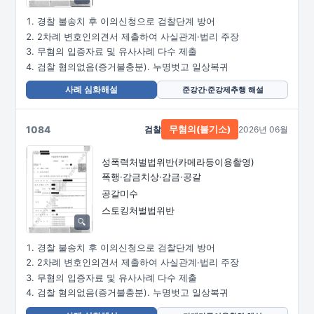
경찰 불송치 후 이의신청으로 검찰단계 방어
2차례 변호인의견서 제출하여 사실관계·법리 주장
무혐의 입증자료 및 유사사례 다수 제출
검찰 혐의없음(증거불충분). 누명벗고 일상복귀
사례 심화해설
준강간·준강제추행 해설
1084
검찰
2026년 06월
무혐의(불기소)
성폭력처벌법위반
(카메라등이용촬영)
폭행·감금치상·감금·공갈
공갈미수
스토킹처벌법위반
경찰 불송치 후 이의신청으로 검찰단계 방어
2차례 변호인의견서 제출하여 사실관계·법리 주장
무혐의 입증자료 및 유사사례 다수 제출
검찰 혐의없음(증거불충분). 누명벗고 일상복귀