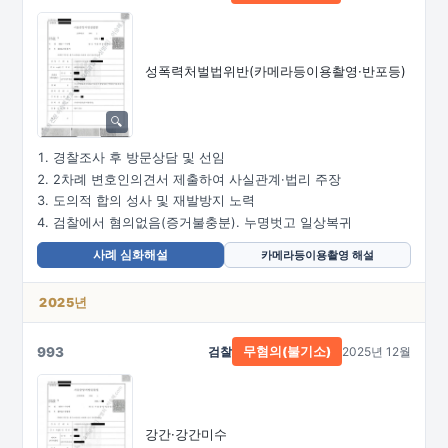
성폭력처벌법위반
(카메라등이용촬영·
반포등)
경찰조사 후 방문상담 및 선임
2차례 변호인의견서 제출하여 사실관계·법리 주장
도의적 합의 성사 및 재발방지 노력
검찰에서 혐의없음(증거불충분). 누명벗고 일상복귀
사례 심화해설
카메라등이용촬영 해설
2025년
993
검찰
2025년 12월
무혐의(불기소)
강간·강간미수