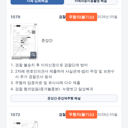
사례 심화해설
카메라등이용촬영 해설
1079
검찰
2026년 05월
무혐의(불기소)
준강간
경찰 불송치 후 이의신청으로 검찰단계 방어
2차례 변호인의견서 제출하여 사실관계·법리 주장 및 보완수
사 추가 경찰조사 동석
무혐의 입증자료 및 유사사례 다수 제출
검찰 혐의없음(증거불충분). 누명벗고 일상복귀
준강간·준강제추행 해설
1072
검찰
2026년 05월
무혐의(불기소)