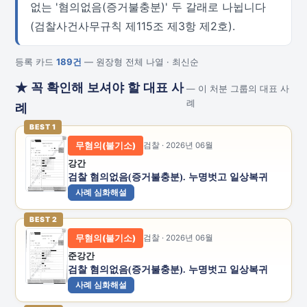
없는 '혐의없음(증거불충분)' 두 갈래로 나뉩니다
(검찰사건사무규칙 제115조 제3항 제2호).
등록 카드
189건
— 원장형 전체 나열 · 최신순
★ 꼭 확인해 보셔야 할 대표 사
— 이 처분 그룹의 대표 사
례
례
BEST 1
무혐의(불기소)
검찰 · 2026년 06월
강간
검찰 혐의없음(증거불충분). 누명벗고 일상복귀
사례 심화해설
BEST 2
무혐의(불기소)
검찰 · 2026년 06월
준강간
검찰 혐의없음(증거불충분). 누명벗고 일상복귀
사례 심화해설