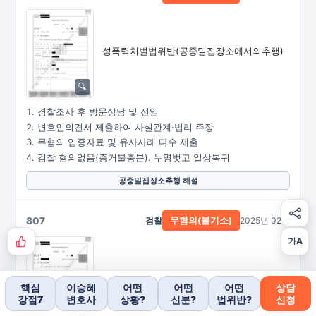
성폭력처벌법위반
(공중밀집장소에서의추행)
경찰조사 후 방문상담 및 선임
변호인의견서 제출하여 사실관계·법리 주장
무혐의 입증자료 및 유사사례 다수 제출
검찰 혐의없음(증거불충분). 누명벗고 일상복귀
공중밀집장소추행 해설
807
검찰
2025년 02월
무혐의(불기소)
가A
강간·유사강간
핵심
이승혜
어떤
어떤
어떤
상담
강점7
변호사
상황?
신분?
법위반?
신청