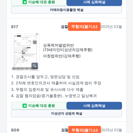
이승혜 대표 총평
사례 심화해설
N
카메라등이용촬영 해설
817
검찰
2025년 03월
무혐의(불기소)
성폭력처벌법위반
(13세미만미성년자강제추행)
아청법위반(강제추행)
경찰조사를 앞두고, 방문상담 및 선임
2차례 변호인의견서 제출하여 사실관계·법리 주장
무혐의 입증자료 및 유사사례 다수 제출
검찰 혐의없음(증거불충분). 누명벗고 일상복귀
이승혜 대표 총평
사례 심화해설
N
미성년자 성범죄 해설
809
검찰
2025년 02월
무혐의(불기소)