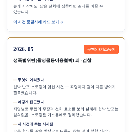
늦게 시작해도, 남은 절차에 집중하면 결과를 바꿀 수
있습니다.
이 사건 종결사례 카드 보기 →
2026. 05
무혐의/기소유예
성폭법위반(촬영물등이용협박) 외 · 검찰
무엇이 어려웠나
협박·반포·스토킹이 얽힌 사건 — 죄명마다 결이 다른 방어가
필요했습니다.
어떻게 접근했나
죄명별로 무혐의 주장과 선처 호소를 분리 설계해 협박·반포는
혐의없음, 스토킹은 기소유예로 정리했습니다.
내 사건에 주는 시사점
모든 혐의를 같은 방식으로 다루지 않는 것이 복합 사건의