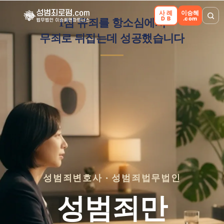
성범죄 무죄·항소심 사례
사례
이승혜
DB
.com
1심 유죄를 항소심에서
무죄로 뒤집는데 성공했습니다
어려운 사건이 어떻게 달라졌는지 —
내 사건에 주는 시사점을 확인해 보세요.
2026. 07
무죄 · 원심파기
성폭법위반(공중밀집장소에서의추행) · 2심
무엇이 어려웠나
성범죄변호사 · 성범죄법무법인
1심 유죄가 선고된 사건 — 같은 기록으로 유죄 판단을 다시
성범죄만
열어야 하는 과제였습니다.
어떻게 접근했나
사실관계·증거관계를 전면 재분석하고 항소이유서와 기일