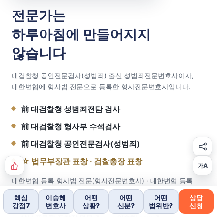
전문가는
하루아침에 만들어지지
않습니다
대검찰청 공인전문검사(성범죄) 출신 성범죄전문변호사이자,
대한변협에 형사법 전문으로 등록한 형사전문변호사입니다.
前 대검찰청 성범죄전담 검사
前 대검찰청 형사부 수석검사
前 대검찰청 공인전문검사(성범죄)
☆ 법무부장관 표창 · 검찰총장 표창
가A
대한변협 등록 형사법 전문(형사전문변호사) · 대한변협 등록
소년법 전문
핵심
이승혜
어떤
어떤
어떤
상담
강점7
변호사
상황?
신분?
법위반?
신청