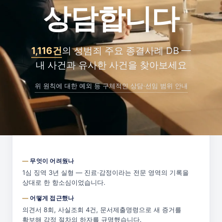
상담합니다
변론으로 무죄 사유를 제시했습니다.
내 사건에 주는 시사점
같은 기록이라도 읽는 방식에 따라 결론이 달라질 수
있습니다. 항소심은 두 번째 판단입니다.
1,116건
의 성범죄 주요 종결사례 DB —
내 사건과 유사한 사건을 찾아보세요
이 사건 종결사례 카드 보기 →
위 원칙에 대한 예외 등 구체적인 상담·선임 범위 안내
2026. 05
무죄 · 원심파기
피보호자간음 · 2심
무엇이 어려웠나
1심 징역 3년 실형 — 진료·감정이라는 전문 영역의 기록을
상대로 한 항소심이었습니다.
어떻게 접근했나
의견서 8회, 사실조회 4건, 문서제출명령으로 새 증거를
확보해 감정 절차의 하자를 규명했습니다.