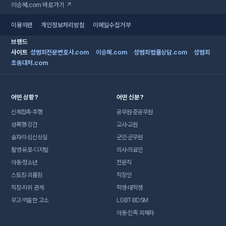
이승혜.com 바로가기 ↗
이용약관
개인정보처리방침
이메일수집거부
브랜드
사이트
성범죄전문변호사.com
이승혜.com
성범죄법률상담.com
성범죄
초동대처.com
어떤 상황?
어떤 신분?
신체접촉·추행
공무원·준공무원
성폭행·강간
교사·교원
술자리·심신상실
군인·군무원
촬영·유포·디지털
의사·의료인
아동·청소년
전문직
스토킹·괴롭힘
직장인
직장·지위 관계
학생·대학생
무고·억울한 고소
LGBT·BDSM
아동·친족 피해자