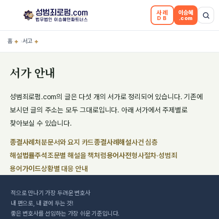
사례
이승혜
DB
.com
홈
+
서고
+
›
서가 안내
성범죄로펌.com의 글은 다섯 개의 서가로 정리되어 있습니다. 기존에
보시던 글의 주소는 모두 그대로입니다. 아래 서가에서 주제별로
찾아보실 수 있습니다.
종결사례
처분문서와 요지 카드
종결사례해설
사건 심층
해설
법률주석
조문별 해설을 책처럼
용어사전
형사절차·성범죄
용어
가이드
상황별 대응 안내
적으로 만나기
가장 두려운
변호사
내 편으로, 내 곁에 두는 것!
좋은 변호사를 선임하는 가장 쉬운 기준입니다.