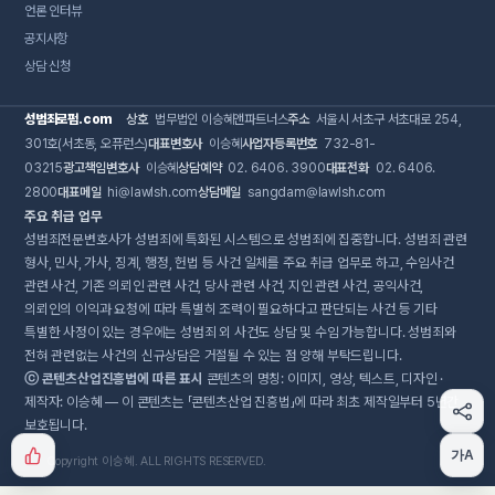
언론 인터뷰
공지사항
상담 신청
성범죄로펌.com
상호
법무법인 이승혜앤파트너스
주소
서울시 서초구 서초대로 254,
301호(서초동, 오퓨런스)
대표변호사
이승혜
사업자등록번호
732-81-
03215
광고책임변호사
이승혜
상담예약
02. 6406. 3900
대표전화
02. 6406.
2800
대표메일
hi@lawlsh.com
상담메일
sangdam@lawlsh.com
주요 취급 업무
성범죄전문변호사가 성범죄에 특화된 시스템으로 성범죄에 집중합니다. 성범죄 관련
형사, 민사, 가사, 징계, 행정, 헌법 등 사건 일체를 주요 취급 업무로 하고, 수임사건
관련 사건, 기존 의뢰인 관련 사건, 당사 관련 사건, 지인 관련 사건, 공익사건,
의뢰인의 이익과 요청에 따라 특별히 조력이 필요하다고 판단되는 사건 등 기타
특별한 사정이 있는 경우에는 성범죄 외 사건도 상담 및 수임 가능합니다. 성범죄와
전혀 관련없는 사건의 신규상담은 거절될 수 있는 점 양해 부탁드립니다.
ⓒ 콘텐츠산업진흥법에 따른 표시
콘텐츠의 명칭: 이미지, 영상, 텍스트, 디자인 ·
제작자: 이승혜 — 이 콘텐츠는 「콘텐츠산업 진흥법」에 따라 최초 제작일부터 5년간
보호됩니다.
가A
Copyright 이승혜. ALL RIGHTS RESERVED.