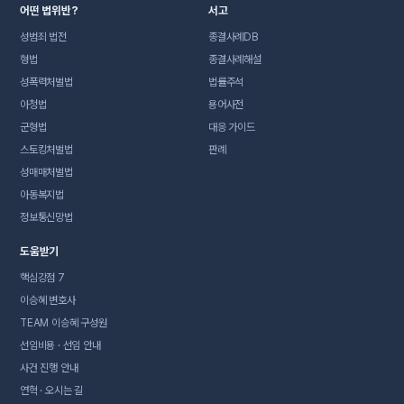
어떤 법위반?
서고
성범죄 법전
종결사례DB
형법
종결사례해설
성폭력처벌법
법률주석
아청법
용어사전
군형법
대응 가이드
스토킹처벌법
판례
성매매처벌법
아동복지법
정보통신망법
도움받기
핵심강점 7
이승혜 변호사
TEAM 이승혜 구성원
선임비용 · 선임 안내
사건 진행 안내
연혁 · 오시는 길