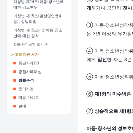
아청법 제14조(아동·청소년에
대한 강요행위
개
하거나 공연히
전시
아청법 제15조(알선영업행위
등): 성범죄법
③ 아동·청소년성착
아청법 제15조의2(아동·청소
는 3년 이상의 유기징
년에 대한 성착
법률주석 전체 보기 →
④ 아동·청소년성착취
서고의 다른 서가
에게
알선
한 자는 3
종결사례DB
종결사례해설
⑤ 아동·청소년성착
법률주석
용어사전
⑥
제1항의 미수범
은
대응 가이드
판례
⑦
상습적으로 제1항의
아동·청소년의 성보호에