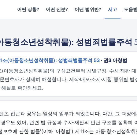
어떤 상황?
어떤 신분?
어떤 법위반?
서고
도움
(아동청소년성착취물): 성범죄법률주석 5
11조(아동청소년성착취물): 성범죄법률주석 53
· 권3 아청법
1조(아동청소년성착취물)의 구성요건부터 처벌규정, 수사·재판 
변호사가 상세히 해설합니다. 제작·배포·소지·시청 행위별 법
 해설로 확인하세요.
츠 접근과 공유는 일상의 일부가 되었습니다. 다만, 그 과정에
경우도 있어, 관련 법 규정과 수사·재판의 판단 구조를 정확히
 성보호에 관한 법률'(이하 '아청법') 제11조는 아동·청소년성착