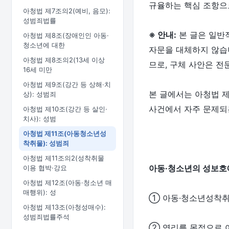
규율하는 핵심 조항으
아청법 제7조의2(예비, 음모):
성범죄법률
※ 안내:
본 글은 일반
아청법 제8조(장애인인 아동·
청소년에 대한
자문을 대체하지 않습니
아청법 제8조의2(13세 이상
므로, 구체 사안은 전
16세 미만
아청법 제9조(강간 등 상해·치
본 글에서는 아청법 제
상): 성범죄
사건에서 자주 문제되
아청법 제10조(강간 등 살인·
치사): 성범
아청법 제11조(아동청소년성
착취물): 성범죄
아청법 제11조의2(성착취물
아동·청소년의 성보호에
이용 협박·강요
아청법 제12조(아동·청소년 매
매행위): 성
① 아동·청소년성착
아청법 제13조(아청성매수):
성범죄법률주석
② 영리를 목적으로