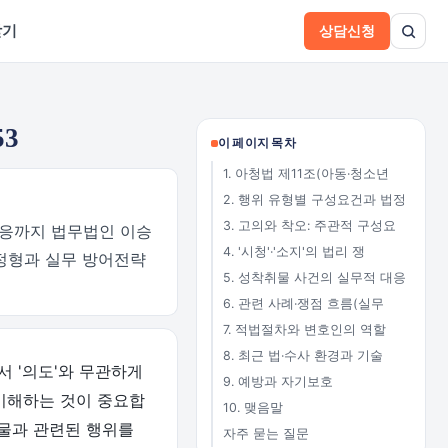
받기
상담신청
3
이 페이지 목차
1. 아청법 제11조(아동·청소년
2. 행위 유형별 구성요건과 법정
3. 고의와 착오: 주관적 구성요
대응까지 법무법인 이승
4. '시청'·'소지'의 법리 쟁
정형과 실무 방어전략
5. 성착취물 사건의 실무적 대응
6. 관련 사례·쟁점 흐름(실무
7. 적법절차와 변호인의 역할
8. 최근 법·수사 환경과 기술
서 '의도'와 무관하게
9. 예방과 자기보호
 이해하는 것이 중요합
10. 맺음말
취물과 관련된 행위를
자주 묻는 질문