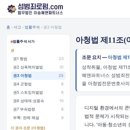
홈
›
서고
›
법률주석
› 권3 아청법
아청법 제11조
법률주석 서가
권
조문 요지 —
아청법 제
권1 형법
23
성착취물, 아청법 제1
권2 성폭력처벌법
31
혜앤파트너스 성범죄전문
권3 아청법
23
을 아청법전문변호사의
권4 군형법
8
권5 스토킹처벌법
8
권6 성매매·성풍속
10
디지털 환경에서의 콘텐
권7 부속법령
8
법적 문제가 시작되는 
부록: 판례 해설
9
니다. '아동·청소년의
이 권의 조문 (아청법)