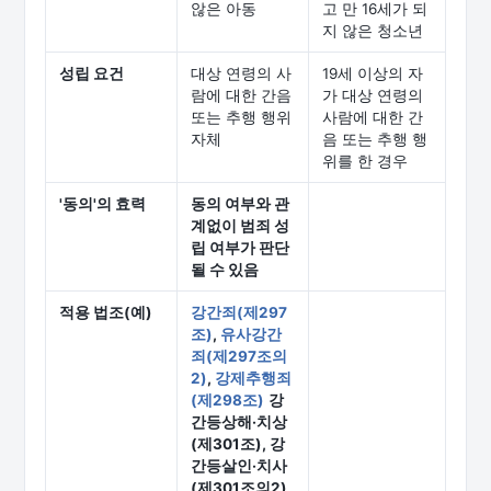
않은 아동
고 만 16세가 되
지 않은 청소년
성립 요건
대상 연령의 사
19세 이상의 자
람에 대한 간음
가 대상 연령의
또는 추행 행위
사람에 대한 간
자체
음 또는 추행 행
위를 한 경우
'동의'의 효력
동의 여부와 관
계없이 범죄 성
립 여부가 판단
될 수 있음
적용 법조(예)
강간죄(제297
조)
,
유사강간
죄(제297조의
2)
,
강제추행죄
(제298조)
강
간등상해·치상
(제301조), 강
간등살인·치사
(제301조의2)