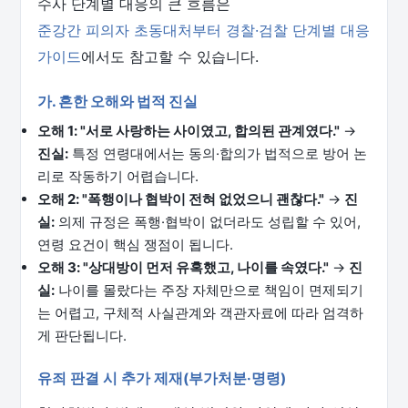
수사 단계별 대응의 큰 흐름은
준강간 피의자 초동대처부터 경찰·검찰 단계별 대응
가이드
에서도 참고할 수 있습니다.
가. 흔한 오해와 법적 진실
오해 1: "서로 사랑하는 사이였고, 합의된 관계였다."
→
진실:
특정 연령대에서는 동의·합의가 법적으로 방어 논
리로 작동하기 어렵습니다.
오해 2: "폭행이나 협박이 전혀 없었으니 괜찮다."
→
진
실:
의제 규정은 폭행·협박이 없더라도 성립할 수 있어,
연령 요건이 핵심 쟁점이 됩니다.
오해 3: "상대방이 먼저 유혹했고, 나이를 속였다."
→
진
실:
나이를 몰랐다는 주장 자체만으로 책임이 면제되기
는 어렵고, 구체적 사실관계와 객관자료에 따라 엄격하
게 판단됩니다.
유죄 판결 시 추가 제재(부가처분·명령)