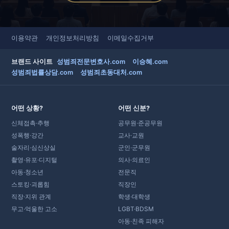
이용약관
개인정보처리방침
이메일수집거부
브랜드 사이트
성범죄전문변호사.com
이승혜.com
성범죄법률상담.com
성범죄초동대처.com
어떤 상황?
어떤 신분?
신체접촉·추행
공무원·준공무원
성폭행·강간
교사·교원
술자리·심신상실
군인·군무원
촬영·유포·디지털
의사·의료인
아동·청소년
전문직
스토킹·괴롭힘
직장인
직장·지위 관계
학생·대학생
무고·억울한 고소
LGBT·BDSM
아동·친족 피해자