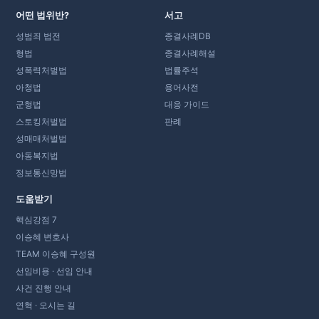
어떤 법위반?
서고
성범죄 법전
종결사례DB
형법
종결사례해설
성폭력처벌법
법률주석
아청법
용어사전
군형법
대응 가이드
스토킹처벌법
판례
성매매처벌법
아동복지법
정보통신망법
도움받기
핵심강점 7
이승혜 변호사
TEAM 이승혜 구성원
선임비용 · 선임 안내
사건 진행 안내
연혁 · 오시는 길