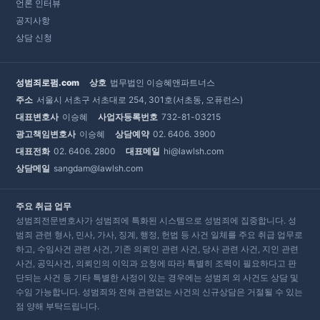
언론 인터뷰
공지사항
상담 신청
성범죄로펌.com
상호
법무법인 이승혜앤파트너스
주소
서울시 서초구 서초대로 254, 301호(서초동, 오퓨런스)
대표변호사
이승혜
사업자등록번호
732-81-03215
광고책임변호사
이승혜
상담예약
02. 6406. 3900
대표전화
02. 6406. 2800
대표메일
hi@lawlsh.com
상담메일
sangdam@lawlsh.com
주요 취급 업무
성범죄전문변호사가 성범죄에 특화된 시스템으로 성범죄에 집중합니다. 성
범죄 관련 형사, 민사, 가사, 징계, 행정, 헌법 등 사건 일체를 주요 취급 업무로
하고, 수임사건 관련 사건, 기존 의뢰인 관련 사건, 당사 관련 사건, 지인 관련
사건, 공익사건, 의뢰인의 이익과 요청에 따라 특별히 조력이 필요하다고 판
단되는 사건 등 기타 특별한 사정이 있는 경우에는 성범죄 외 사건도 상담 및
수임 가능합니다. 성범죄와 전혀 관련없는 사건의 신규상담은 거절될 수 있는
점 양해 부탁드립니다.