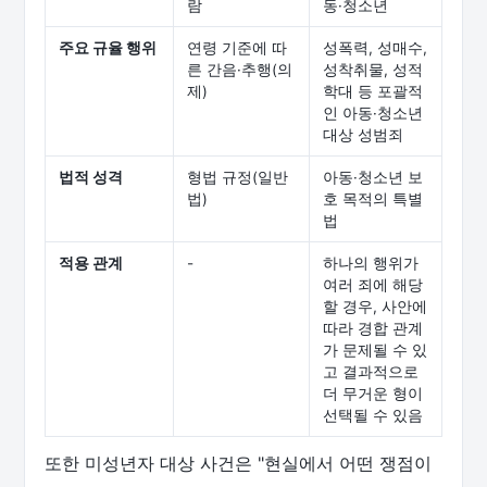
람
동·청소년
주요 규율 행위
연령 기준에 따
성폭력, 성매수,
른 간음·추행(의
성착취물, 성적
제)
학대 등 포괄적
인 아동·청소년
대상 성범죄
법적 성격
형법 규정(일반
아동·청소년 보
법)
호 목적의 특별
법
적용 관계
-
하나의 행위가
여러 죄에 해당
할 경우, 사안에
따라 경합 관계
가 문제될 수 있
고 결과적으로
더 무거운 형이
선택될 수 있음
또한 미성년자 대상 사건은 "현실에서 어떤 쟁점이