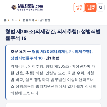
사례
이승혜
DB
.com
+
+
+
홈
서고
법률주석
권1 형법
›
›
›
형법 제305조(의제강간, 의제추행): 성범죄법
률주석 16
조문 요지 —
형법 제305조(의제강간, 의제추행):
성범죄법률주석 16
· 권1 형법
의제강간, 의제추행, 형법 제305조 (미성년자에 대
한 간음, 추행) 해설. 연령별 요건, 처벌 수위, 아청
법 비교, 실무 쟁점까지 법무법인 이승혜앤파트너
스 성범죄판례·법리지원센터에서 알기 쉽게 상세히
해설해 드립니다.