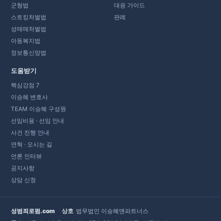
군형법
대응 가이드
스토킹처벌법
판례
성매매처벌법
아동복지법
정보통신망법
도움받기
핵심강점 7
이승혜 변호사
TEAM 이승혜 구성원
선임비용 · 선임 안내
사건 진행 안내
연혁 · 오시는 길
언론 인터뷰
공지사항
상담 신청
성범죄로펌.com
상호
법무법인 이승혜앤파트너스