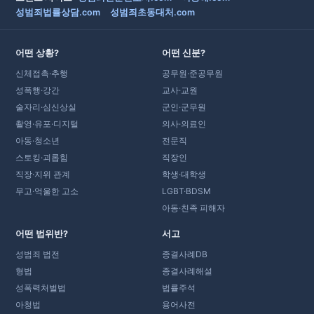
성범죄법률상담.com
성범죄초동대처.com
어떤 상황?
어떤 신분?
신체접촉·추행
공무원·준공무원
성폭행·강간
교사·교원
술자리·심신상실
군인·군무원
촬영·유포·디지털
의사·의료인
아동·청소년
전문직
스토킹·괴롭힘
직장인
직장·지위 관계
학생·대학생
무고·억울한 고소
LGBT·BDSM
아동·친족 피해자
어떤 법위반?
서고
성범죄 법전
종결사례DB
형법
종결사례해설
성폭력처벌법
법률주석
아청법
용어사전