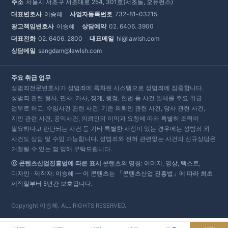
주소
서울시 서초구 서초대로 254, 301호(서초동, 오퓨런스)
대표변호사
이승혜
사업자등록번호
732-81-03215
광고책임변호사
이승혜
상담예약
02. 6406. 3900
대표전화
02. 6406. 2800
대표메일
hi@lawlsh.com
상담메일
sangdam@lawlsh.com
주요 취급 업무
성범죄전문변호사가 성범죄에 특화된 시스템으로 성범죄에 집중합니다.
성범죄 관련 형사, 민사, 가사, 징계, 행정, 헌법 등 사건 일체를 주요 취급
업무로 하고, 수임사건 관련 사건, 기존 의뢰인 관련 사건, 당사 관련 사건,
지인 관련 사건, 공익사건, 의뢰인의 이익과 요청에 따라 특별히 조력이
필요하다고 판단되는 사건 등 기타 특별한 사정이 있는 경우에는 성범죄 외
사건도 상담 및 수임 가능합니다. 성범죄와 전혀 관련없는 사건의 신규상담은
거절될 수 있는 점 양해 부탁드립니다.
ⓒ 콘텐츠산업진흥법에 따른 표시
콘텐츠의 명칭: 이미지, 영상, 텍스트,
디자인 · 제작자: 이승혜 — 이 콘텐츠는 「콘텐츠산업 진흥법」에 따라 최초
제작일부터 5년간 보호됩니다.
Copyright 이승혜. ALL RIGHTS RESERVED.