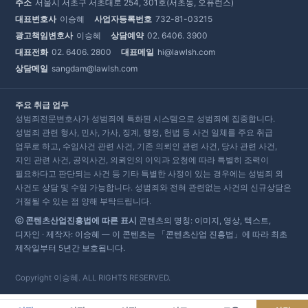
주소
서울시 서초구 서초대로 254, 301호(서초동, 오퓨런스)
대표변호사
이승혜
사업자등록번호
732-81-03215
광고책임변호사
이승혜
상담예약
02. 6406. 3900
대표전화
02. 6406. 2800
대표메일
hi@lawlsh.com
상담메일
sangdam@lawlsh.com
주요 취급 업무
성범죄전문변호사가 성범죄에 특화된 시스템으로 성범죄에 집중합니다.
성범죄 관련 형사, 민사, 가사, 징계, 행정, 헌법 등 사건 일체를 주요 취급
업무로 하고, 수임사건 관련 사건, 기존 의뢰인 관련 사건, 당사 관련 사건,
지인 관련 사건, 공익사건, 의뢰인의 이익과 요청에 따라 특별히 조력이
필요하다고 판단되는 사건 등 기타 특별한 사정이 있는 경우에는 성범죄 외
사건도 상담 및 수임 가능합니다. 성범죄와 전혀 관련없는 사건의 신규상담은
거절될 수 있는 점 양해 부탁드립니다.
ⓒ 콘텐츠산업진흥법에 따른 표시
콘텐츠의 명칭: 이미지, 영상, 텍스트,
디자인 · 제작자: 이승혜 — 이 콘텐츠는 「콘텐츠산업 진흥법」에 따라 최초
제작일부터 5년간 보호됩니다.
Copyright 이승혜. ALL RIGHTS RESERVED.