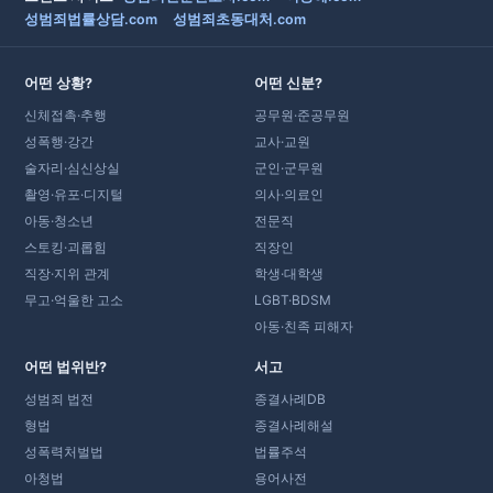
성범죄법률상담.com
성범죄초동대처.com
어떤 상황?
어떤 신분?
신체접촉·추행
공무원·준공무원
성폭행·강간
교사·교원
술자리·심신상실
군인·군무원
촬영·유포·디지털
의사·의료인
아동·청소년
전문직
스토킹·괴롭힘
직장인
직장·지위 관계
학생·대학생
무고·억울한 고소
LGBT·BDSM
아동·친족 피해자
어떤 법위반?
서고
성범죄 법전
종결사례DB
형법
종결사례해설
성폭력처벌법
법률주석
아청법
용어사전