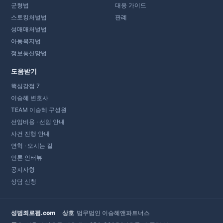
군형법
대응 가이드
스토킹처벌법
판례
성매매처벌법
아동복지법
정보통신망법
도움받기
핵심강점 7
이승혜 변호사
TEAM 이승혜 구성원
선임비용 · 선임 안내
사건 진행 안내
연혁 · 오시는 길
언론 인터뷰
공지사항
상담 신청
성범죄로펌.com
상호
법무법인 이승혜앤파트너스