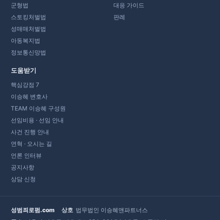
군형법
대응 가이드
스토킹처벌법
판례
성매매처벌법
아동복지법
정보통신망법
도움받기
핵심강점 7
이승혜 변호사
TEAM 이승혜 구성원
선임비용 · 선임 안내
사건 진행 안내
연혁 · 오시는 길
언론 인터뷰
공지사항
상담 신청
성범죄로펌.com
상호
법무법인 이승혜앤파트너스