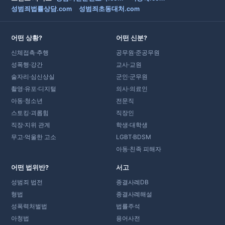
성범죄법률상담.com
성범죄초동대처.com
어떤 상황?
어떤 신분?
신체접촉·추행
공무원·준공무원
성폭행·강간
교사·교원
술자리·심신상실
군인·군무원
촬영·유포·디지털
의사·의료인
아동·청소년
전문직
스토킹·괴롭힘
직장인
직장·지위 관계
학생·대학생
무고·억울한 고소
LGBT·BDSM
아동·친족 피해자
어떤 법위반?
서고
성범죄 법전
종결사례DB
형법
종결사례해설
성폭력처벌법
법률주석
아청법
용어사전