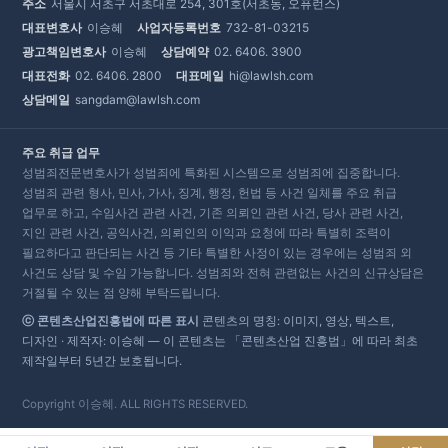
주소
서울시 서초구 서초대로 254, 301호(서초동, 오퓨런스)
대표변호사
이승혜
사업자등록번호
732-81-03215
광고책임변호사
이승혜
상담예약
02. 6406. 3900
대표전화
02. 6406. 2800
대표메일
hi@lawlsh.com
상담메일
sangdam@lawlsh.com
주요 취급 업무
성범죄전문변호사가 성범죄에 특화된 시스템으로 성범죄에 집중합니다.
성범죄 관련 형사, 민사, 가사, 징계, 행정, 헌법 등 사건 일체를 주요 취급
업무로 하고, 수임사건 관련 사건, 기존 의뢰인 관련 사건, 당사 관련 사건,
지인 관련 사건, 공익사건, 의뢰인의 이익과 요청에 따라 특별히 조력이
필요하다고 판단되는 사건 등 기타 특별한 사정이 있는 경우에는 성범죄 외
사건도 상담 및 수임 가능합니다. 성범죄와 전혀 관련없는 사건의 신규상담은
거절될 수 있는 점 양해 부탁드립니다.
ⓒ 콘텐츠산업진흥법에 따른 표시
콘텐츠의 명칭: 이미지, 영상, 텍스트,
디자인 · 제작자: 이승혜 — 이 콘텐츠는 「콘텐츠산업 진흥법」에 따라 최초
제작일부터 5년간 보호됩니다.
Copyright 이승혜. ALL RIGHTS RESERVED.