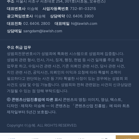
주소
서울시 서초구 서초대로 254, 301호(서초동, 오퓨런스)
대표변호사
이승혜
사업자등록번호
732-81-03215
광고책임변호사
이승혜
상담예약
02. 6406. 3900
대표전화
02. 6406. 2800
대표메일
hi@lawlsh.com
상담메일
sangdam@lawlsh.com
주요 취급 업무
성범죄전문변호사가 성범죄에 특화된 시스템으로 성범죄에 집중합니다.
성범죄 관련 형사, 민사, 가사, 징계, 행정, 헌법 등 사건 일체를 주요 취급
업무로 하고, 수임사건 관련 사건, 기존 의뢰인 관련 사건, 당사 관련 사건,
지인 관련 사건, 공익사건, 의뢰인의 이익과 요청에 따라 특별히 조력이
필요하다고 판단되는 사건 등 기타 특별한 사정이 있는 경우에는 성범죄 외
사건도 상담 및 수임 가능합니다. 성범죄와 전혀 관련없는 사건의 신규상담은
거절될 수 있는 점 양해 부탁드립니다.
ⓒ 콘텐츠산업진흥법에 따른 표시
콘텐츠의 명칭: 이미지, 영상, 텍스트,
디자인 · 제작자: 이승혜 — 이 콘텐츠는 「콘텐츠산업 진흥법」에 따라 최초
제작일부터 5년간 보호됩니다.
Copyright 이승혜. ALL RIGHTS RESERVED.