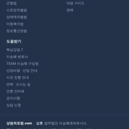
군형법
대응 가이드
스토킹처벌법
판례
성매매처벌법
아동복지법
정보통신망법
도움받기
핵심강점 7
이승혜 변호사
TEAM 이승혜 구성원
선임비용 · 선임 안내
사건 진행 안내
연혁 · 오시는 길
언론 인터뷰
공지사항
상담 신청
성범죄로펌.com
상호
법무법인 이승혜앤파트너스