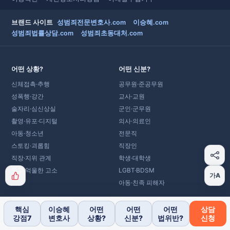
브랜드 사이트
성범죄전문변호사.com
이승혜.com
성범죄법률상담.com
성범죄초동대처.com
어떤 상황?
어떤 신분?
신체접촉·추행
공무원·준공무원
성폭행·강간
교사·교원
술자리·심신상실
군인·군무원
촬영·유포·디지털
의사·의료인
아동·청소년
전문직
스토킹·괴롭힘
직장인
직장·지위 관계
학생·대학생
무고·억울한 고소
LGBT·BDSM
가A
아동·친족 피해자
어떤 법위반?
서고
핵심
이승혜
어떤
어떤
어떤
상담
성범죄 법전
종결사례DB
강점7
변호사
상황?
신분?
법위반?
신청
형법
종결사례해설