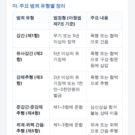
마. 주요 범죄 유형별 정리
범죄 유형
법정형 (아청법
주요 내용
제7조 기준)
강간 (제1항)
무기 또는 5년
폭행 또는 협박
이상의 징역
으로 간음
유사강간 (제2
5년 이상의 유
폭행 또는 협박
항)
기징역
으로 구강·항문
등에 삽입
강제추행 (제3
2년 이상의 유
폭행 또는 협박
항)
기징역 또는 1천
으로 추행
만~3천만원의
벌금
준강간·준강제
제1~3항에 준함
심신상실·항거
추행 (제4항)
불능 상태 이용
위계·위력 간음·
제1~3항에 준함
위계 또는 위력
추행 (제5항)
으로 간음·추행