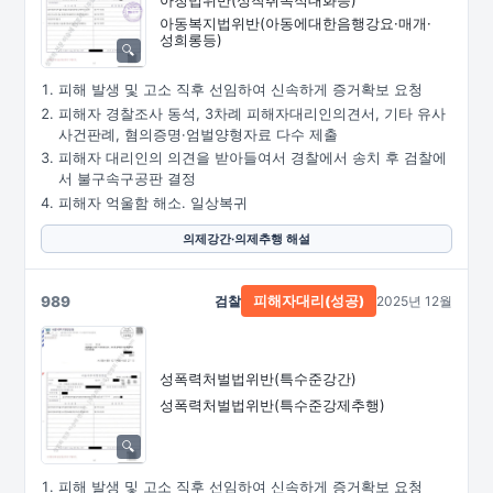
아동복지법위반
(아동에대한음행강요·
매개·
성희롱등)
피해 발생 및 고소 직후 선임하여 신속하게 증거확보 요청
피해자 경찰조사 동석, 3차례 피해자대리인의견서, 기타 유사
사건판례, 혐의증명·엄벌양형자료 다수 제출
피해자 대리인의 의견을 받아들여서 경찰에서 송치 후 검찰에
서 불구속구공판 결정
피해자 억울함 해소. 일상복귀
의제강간·의제추행 해설
989
검찰
2025년 12월
피해자대리(성공)
성폭력처벌법위반(특수준강간)
성폭력처벌법위반(특수준강제추행)
피해 발생 및 고소 직후 선임하여 신속하게 증거확보 요청