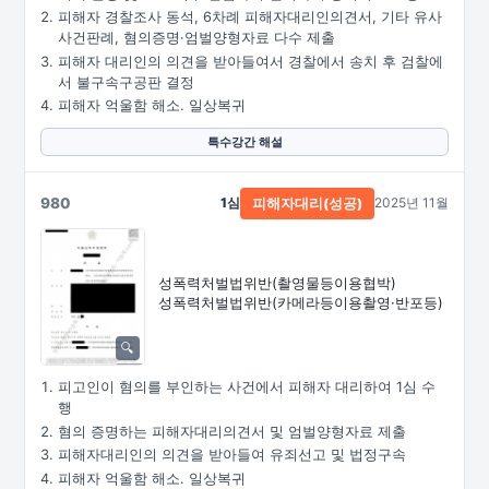
피해자 경찰조사 동석, 6차례 피해자대리인의견서, 기타 유사
사건판례, 혐의증명·엄벌양형자료 다수 제출
피해자 대리인의 의견을 받아들여서 경찰에서 송치 후 검찰에
서 불구속구공판 결정
피해자 억울함 해소. 일상복귀
특수강간 해설
980
1심
2025년 11월
피해자대리(성공)
성폭력처벌법위반
(촬영물등이용협박)
성폭력처벌법위반
(카메라등이용촬영·
반포등)
피고인이 혐의를 부인하는 사건에서 피해자 대리하여 1심 수
행
혐의 증명하는 피해자대리의견서 및 엄벌양형자료 제출
피해자대리인의 의견을 받아들여 유죄선고 및 법정구속
피해자 억울함 해소. 일상복귀