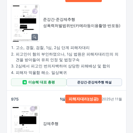
준강간·준강제추행
성폭력처벌법위반
(카메라등이용촬영·
반포등)
고소, 경찰, 검찰, 1심, 2심 단계 피해자대리
피고인이 혐의 부인하였으나, 1심 법원은 피해자대리인의 의
견을 받아들여 유죄 인정 및 법정구속
2심에서 피고인 번의자백하여 상당한 피해배상 및 합의
피해자 억울함 해소. 일상복귀
이승혜 대표 총평
준강간·준강제추행 해설
N
975
1심
2025년 11월
피해자대리(성공)
강제추행