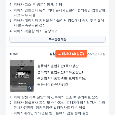
피해자 고소 후 방문상담 및 선임
피해자 경찰조사 동석, 기타 유사사건판례, 혐의증명·엄벌양형
자료 다수 제출
피해자 대리인의 의견을 받아들여서 경찰에서 송치 후 검찰에
서 불구속구공판 결정
피해자 억울함 해소. 일상복귀
특수강간 해설
1055
경찰
2026년 04월
피해자대리(성공)
성폭력처벌법위반(특수강간)
성폭력처벌법위반(특수준강간)
특정범죄가중법위반(보복협박등)
준유사강간·유사강간
피해 발생 직후 선임하여 신속하게 고소 후 증거확보 요청
피해자 경찰조사 동석 및 추가동석, 피해자대리인의견서, 기타
유사사건판례, 혐의증명·엄벌양형자료 다수 제출
피해자대리인의 의견을 받아들여서 검찰 송치 결정