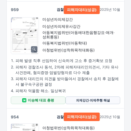
959
검찰
2025년 10월
피해자대리(성공)
미성년자의제강간
미성년자의제유사강간
아동복지법위반
(아동에대한음행강요·
매개·
성희롱등)
아동복지법위반(아동학대)
아청법위반(성착취목적대화등)
피해 발생 직후 선임하여 신속하게 고소 후 증거확보 요청
피해자 경찰조사 동석, 2차례 피해자대리인의견서, 기타 유사
사건판례, 혐의증명·엄벌양형자료 다수 제출
피해자 대리인의 의견을 받아들여서 경찰에서 송치 후 검찰에
서 불구속구공판 결정
피해자 억울함 해소. 일상복귀
이승혜 대표 총평
의제강간·의제추행 해설
N
954
검찰
2025년 10월
피해자대리(성공)
아청법위반(성착취목적대화등)