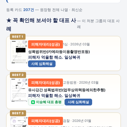
등록 카드
207건
— 원장형 전체 나열 · 최신순
★ 꼭 확인해 보셔야 할 대표 사
— 이 처분 그룹의 대표 사
례
례
BEST 1
피해자대리(성공)
1심 · 2026년 03월
성폭법위반(카메라등이용촬영반포등)
피해자 억울함 해소. 일상복귀
사례 심화해설
BEST 2
피해자대리(성공)
고등법원 · 2026년 03월
유사강간 성폭법위반(업무상위력등에의한추행)
피해자 억울함 해소. 일상복귀
이승혜 대표 총평
사례 심화해설
N
BEST 3
피해자대리(성공)
검찰 · 2026년 01월