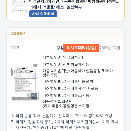
미성년자의제강간 아동복지법위반 아청법위반(성착취물제작등)
피해자 억울함 해소. 일상복귀
사례 심화해설
2026년
1117
경찰
2026년 07월
피해자대리(성공)
아청법위반(유사성행위)
아청법위반(성착취물제작등)
아동복지법위반
(아동에대한음행강요·
매개·
성희롱등)
아청법위반(성착취물이용협박)
아청법위반(성착취물제작·배포등)
아청법위반(성착취물소지등)
성폭력처벌법위반
(카메라등이용촬영물소지등)
피해 발생 직후 선임하여 신속하게 고소 후 증거확보 요청
피해자 경찰조사 동석, 2차례 피해자대리인의견서, 기타 유사
사건판례, 혐의증명·엄벌양형자료 다수 제출