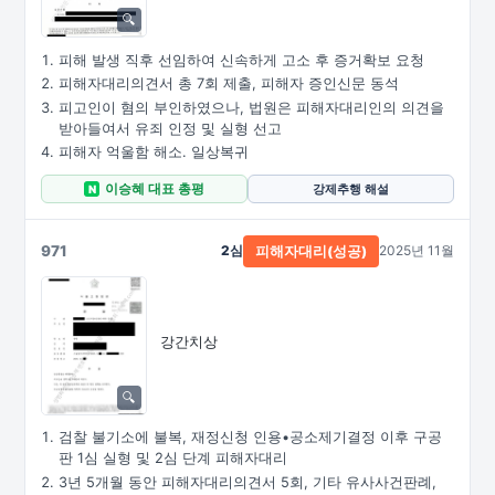
피해 발생 직후 선임하여 신속하게 고소 후 증거확보 요청
피해자대리의견서 총 7회 제출, 피해자 증인신문 동석
피고인이 혐의 부인하였으나, 법원은 피해자대리인의 의견을
받아들여서 유죄 인정 및 실형 선고
피해자 억울함 해소. 일상복귀
이승혜 대표 총평
강제추행 해설
N
971
2심
2025년 11월
피해자대리(성공)
강간치상
검찰 불기소에 불복, 재정신청 인용•공소제기결정 이후 구공
판 1심 실형 및 2심 단계 피해자대리
3년 5개월 동안 피해자대리의견서 5회, 기타 유사사건판례,