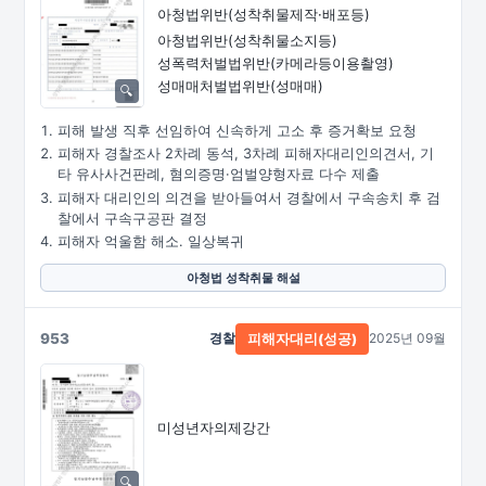
아청법위반(성착취물제작·배포등)
아청법위반(성착취물소지등)
성폭력처벌법위반
(카메라등이용촬영)
성매매처벌법위반(성매매)
피해 발생 직후 선임하여 신속하게 고소 후 증거확보 요청
피해자 경찰조사 2차례 동석, 3차례 피해자대리인의견서, 기
타 유사사건판례, 혐의증명·엄벌양형자료 다수 제출
피해자 대리인의 의견을 받아들여서 경찰에서 구속송치 후 검
찰에서 구속구공판 결정
피해자 억울함 해소. 일상복귀
아청법 성착취물 해설
953
경찰
2025년 09월
피해자대리(성공)
미성년자의제강간