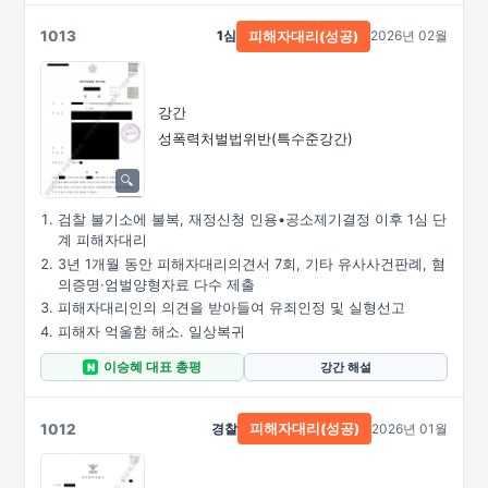
1013
1심
2026년 02월
피해자대리(성공)
강간
성폭력처벌법위반(특수준강간)
검찰 불기소에 불복, 재정신청 인용•공소제기결정 이후 1심 단
계 피해자대리
3년 1개월 동안 피해자대리의견서 7회, 기타 유사사건판례, 혐
의증명·엄벌양형자료 다수 제출
피해자대리인의 의견을 받아들여 유죄인정 및 실형선고
피해자 억울함 해소. 일상복귀
이승혜 대표 총평
강간 해설
N
1012
경찰
2026년 01월
피해자대리(성공)