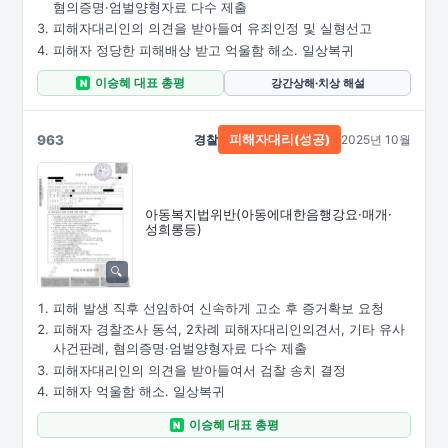
혐의증명·엄벌양형자료 다수 제출
피해자대리인의 의견을 받아들여 유죄인정 및 실형선고
피해자 정당한 피해배상 받고 억울함 해소. 일상복귀
이승혜 대표 총평
강간상해·치상 해설
N
963
경찰
2025년 10월
피해자대리(성공)
아동복지법위반
(아동에대한음행강요·
매개·
성희롱등)
피해 발생 직후 선임하여 신속하게 고소 후 증거확보 요청
피해자 경찰조사 동석, 2차례 피해자대리인의견서, 기타 유사
사건판례, 혐의증명·엄벌양형자료 다수 제출
피해자대리인의 의견을 받아들여서 검찰 송치 결정
피해자 억울함 해소. 일상복귀
이승혜 대표 총평
N