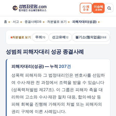
사례
이승혜
DB
.com
+
+
+
+
+
홈
서고
종결사례DB
처분별로 보기
피해자대리(성공)
›
›
›
›
무죄
선고유예
불기소(혐의없음)
처분별로 보기
70
12
188
성범죄 피해자대리 성공 종결사례
피해자대리(성공) — 누적
207건
성폭력 피해자와 그 법정대리인은 변호사를 선임하
여 수사·재판 전 과정에서 조력을 받을 수 있습니다
(성폭력처벌법 제27조). 이 그룹은 피해자 측을 대
리하여 고소와 수사·재판 절차 대응, 합의·배상 등
피해 회복을 진행해 가해자의 처벌 또는 피해자의
권리 구제에 이른 사례입니다.