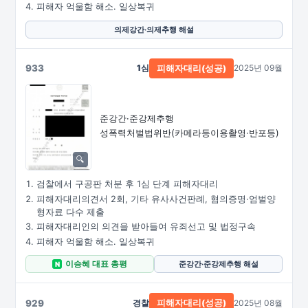
피해자 억울함 해소. 일상복귀
의제강간·의제추행 해설
933
1심
2025년 09월
피해자대리(성공)
준강간·준강제추행
성폭력처벌법위반
(카메라등이용촬영·
반포등)
검찰에서 구공판 처분 후 1심 단계 피해자대리
피해자대리의견서 2회, 기타 유사사건판례, 혐의증명·엄벌양
형자료 다수 제출
피해자대리인의 의견을 받아들여 유죄선고 및 법정구속
피해자 억울함 해소. 일상복귀
이승혜 대표 총평
준강간·준강제추행 해설
N
929
경찰
2025년 08월
피해자대리(성공)