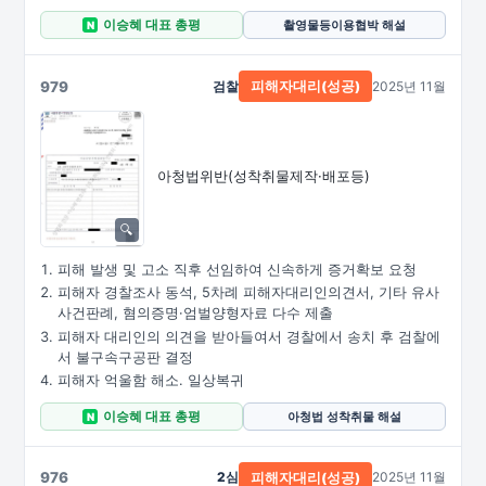
이승혜 대표 총평
촬영물등이용협박 해설
N
979
검찰
2025년 11월
피해자대리(성공)
아청법위반(성착취물제작·배포등)
피해 발생 및 고소 직후 선임하여 신속하게 증거확보 요청
피해자 경찰조사 동석, 5차례 피해자대리인의견서, 기타 유사
사건판례, 혐의증명·엄벌양형자료 다수 제출
피해자 대리인의 의견을 받아들여서 경찰에서 송치 후 검찰에
서 불구속구공판 결정
피해자 억울함 해소. 일상복귀
이승혜 대표 총평
아청법 성착취물 해설
N
976
2심
2025년 11월
피해자대리(성공)