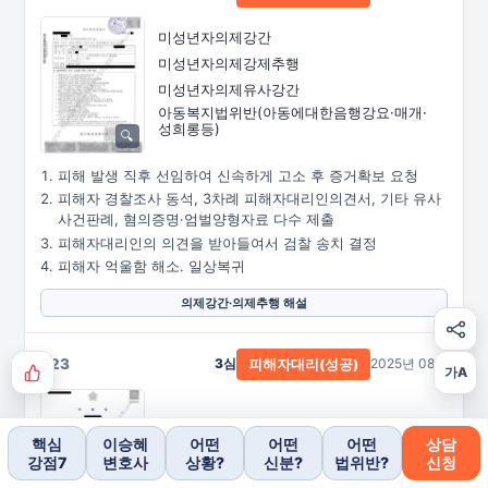
미성년자의제강간
미성년자의제강제추행
미성년자의제유사강간
아동복지법위반
(아동에대한음행강요·
매개·
성희롱등)
피해 발생 직후 선임하여 신속하게 고소 후 증거확보 요청
피해자 경찰조사 동석, 3차례 피해자대리인의견서, 기타 유사
사건판례, 혐의증명·엄벌양형자료 다수 제출
피해자대리인의 의견을 받아들여서 검찰 송치 결정
피해자 억울함 해소. 일상복귀
의제강간·의제추행 해설
923
3심
2025년 08월
피해자대리(성공)
가A
핵심
이승혜
어떤
어떤
어떤
상담
준강간
강점7
변호사
상황?
신분?
법위반?
신청