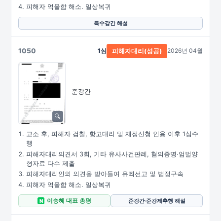
피해자 억울함 해소. 일상복귀
특수강간 해설
1050
1심
2026년 04월
피해자대리(성공)
준강간
고소 후, 피해자 검찰, 항고대리 및 재정신청 인용 이후 1심수
행
피해자대리의견서 3회, 기타 유사사건판례, 혐의증명·엄벌양
형자료 다수 제출
피해자대리인의 의견을 받아들여 유죄선고 및 법정구속
피해자 억울함 해소. 일상복귀
이승혜 대표 총평
준강간·준강제추행 해설
N