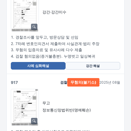
강간·강간미수
경찰조사를 앞두고, 방문상담 및 선임
7차례 변호인의견서 제출하여 사실관계·법리 주장
무혐의 입증자료 및 유사사례 다수 제출
검찰 혐의없음(증거불충분). 누명벗고 일상복귀
사례 심화해설
강간 해설
917
검찰
2025년 08월
무혐의(불기소)
무고
정보통신망법위반(명예훼손)