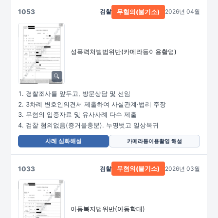
1053
검찰
2026년 04월
무혐의(불기소)
성폭력처벌법위반
(카메라등이용촬영)
경찰조사를 앞두고, 방문상담 및 선임
3차례 변호인의견서 제출하여 사실관계·법리 주장
무혐의 입증자료 및 유사사례 다수 제출
검찰 혐의없음(증거불충분). 누명벗고 일상복귀
사례 심화해설
카메라등이용촬영 해설
1033
검찰
2026년 03월
무혐의(불기소)
아동복지법위반(아동학대)