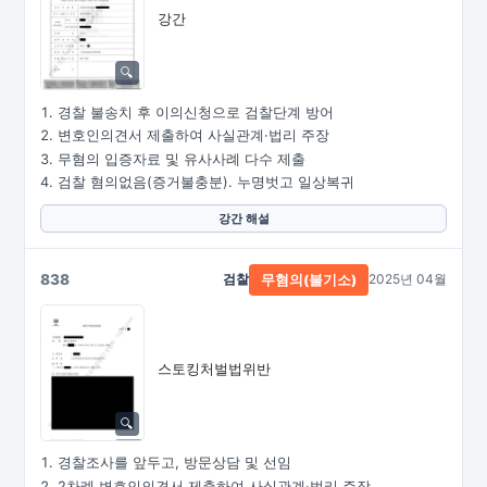
강간
경찰 불송치 후 이의신청으로 검찰단계 방어
변호인의견서 제출하여 사실관계·법리 주장
무혐의 입증자료 및 유사사례 다수 제출
검찰 혐의없음(증거불충분). 누명벗고 일상복귀
강간 해설
838
검찰
2025년 04월
무혐의(불기소)
스토킹처벌법위반
경찰조사를 앞두고, 방문상담 및 선임
2차례 변호인의견서 제출하여 사실관계·법리 주장