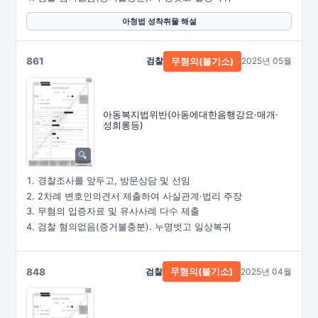
아청법 성착취물 해설
861
검찰
2025년 05월
무혐의(불기소)
아동복지법위반
(아동에대한음행강요·
매개·
성희롱등)
경찰조사를 앞두고, 방문상담 및 선임
2차례 변호인의견서 제출하여 사실관계·법리 주장
무혐의 입증자료 및 유사사례 다수 제출
검찰 혐의없음(증거불충분). 누명벗고 일상복귀
848
검찰
2025년 04월
무혐의(불기소)