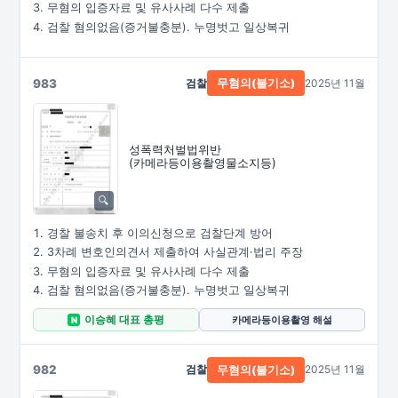
무혐의 입증자료 및 유사사례 다수 제출
검찰 혐의없음(증거불충분). 누명벗고 일상복귀
983
검찰
2025년 11월
무혐의(불기소)
성폭력처벌법위반
(카메라등이용촬영물소지등)
경찰 불송치 후 이의신청으로 검찰단계 방어
3차례 변호인의견서 제출하여 사실관계·법리 주장
무혐의 입증자료 및 유사사례 다수 제출
검찰 혐의없음(증거불충분). 누명벗고 일상복귀
이승혜 대표 총평
카메라등이용촬영 해설
N
982
검찰
2025년 11월
무혐의(불기소)