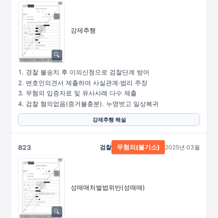
강제추행
경찰 불송치 후 이의신청으로 검찰단계 방어
변호인의견서 제출하여 사실관계·법리 주장
무혐의 입증자료 및 유사사례 다수 제출
검찰 혐의없음(증거불충분). 누명벗고 일상복귀
강제추행 해설
823
검찰
2025년 03월
무혐의(불기소)
성매매처벌법위반(성매매)