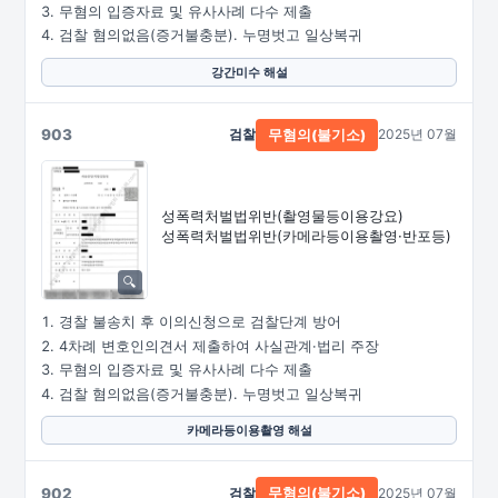
무혐의 입증자료 및 유사사례 다수 제출
검찰 혐의없음(증거불충분). 누명벗고 일상복귀
강간미수 해설
903
검찰
2025년 07월
무혐의(불기소)
성폭력처벌법위반
(촬영물등이용강요)
성폭력처벌법위반
(카메라등이용촬영·
반포등)
경찰 불송치 후 이의신청으로 검찰단계 방어
4차례 변호인의견서 제출하여 사실관계·법리 주장
무혐의 입증자료 및 유사사례 다수 제출
검찰 혐의없음(증거불충분). 누명벗고 일상복귀
카메라등이용촬영 해설
902
검찰
2025년 07월
무혐의(불기소)