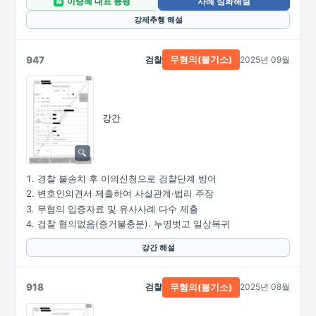
이승혜 대표 총평
사례 심화해설
N
강제추행 해설
947
검찰
2025년 09월
무혐의(불기소)
강간
경찰 불송치 후 이의신청으로 검찰단계 방어
변호인의견서 제출하여 사실관계·법리 주장
무혐의 입증자료 및 유사사례 다수 제출
검찰 혐의없음(증거불충분). 누명벗고 일상복귀
강간 해설
918
검찰
2025년 08월
무혐의(불기소)