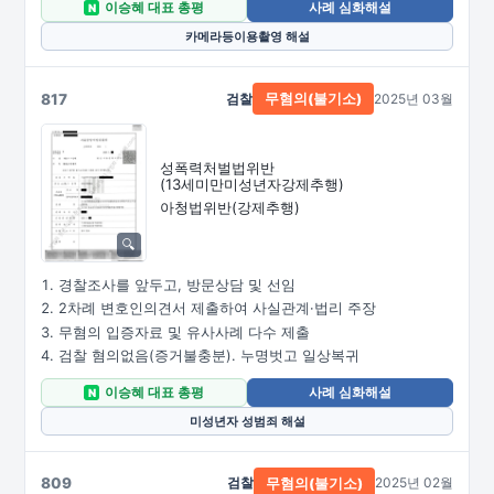
이승혜 대표 총평
사례 심화해설
N
카메라등이용촬영 해설
817
검찰
2025년 03월
무혐의(불기소)
성폭력처벌법위반
(13세미만미성년자강제추행)
아청법위반(강제추행)
경찰조사를 앞두고, 방문상담 및 선임
2차례 변호인의견서 제출하여 사실관계·법리 주장
무혐의 입증자료 및 유사사례 다수 제출
검찰 혐의없음(증거불충분). 누명벗고 일상복귀
이승혜 대표 총평
사례 심화해설
N
미성년자 성범죄 해설
809
검찰
2025년 02월
무혐의(불기소)