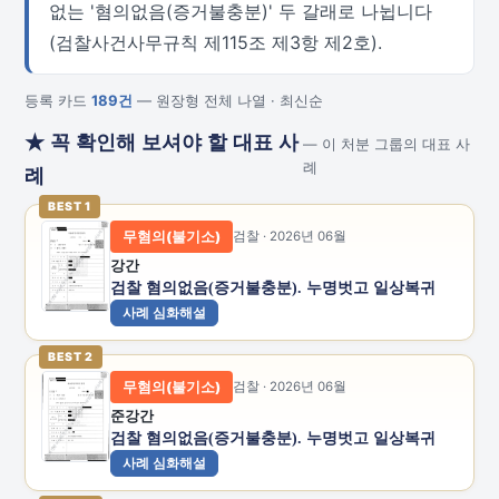
없는 '혐의없음(증거불충분)' 두 갈래로 나뉩니다
(검찰사건사무규칙 제115조 제3항 제2호).
등록 카드
189건
— 원장형 전체 나열 · 최신순
★ 꼭 확인해 보셔야 할 대표 사
— 이 처분 그룹의 대표 사
례
례
BEST 1
무혐의(불기소)
검찰 · 2026년 06월
강간
검찰 혐의없음(증거불충분). 누명벗고 일상복귀
사례 심화해설
BEST 2
무혐의(불기소)
검찰 · 2026년 06월
준강간
검찰 혐의없음(증거불충분). 누명벗고 일상복귀
사례 심화해설