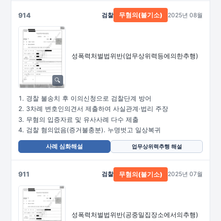
914
검찰
2025년 08월
무혐의(불기소)
성폭력처벌법위반
(업무상위력등에의한추행)
경찰 불송치 후 이의신청으로 검찰단계 방어
3차례 변호인의견서 제출하여 사실관계·법리 주장
무혐의 입증자료 및 유사사례 다수 제출
검찰 혐의없음(증거불충분). 누명벗고 일상복귀
사례 심화해설
업무상위력추행 해설
911
검찰
2025년 07월
무혐의(불기소)
성폭력처벌법위반
(공중밀집장소에서의추행)