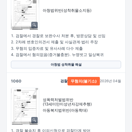
아청법위반(성착취물소지등)
검찰에서 경찰로 보완수사 처분 후, 방문상담 및 선임
2차례 변호인의견서 제출 및 사실관계·법리 주장
무혐의 입증자료 및 유사사례 다수 제출
검찰에서 혐의없음(증거불충분). 누명벗고 일상복귀
아청법 성착취물 해설
1060
검찰
2026년 04월
무혐의(불기소)
성폭력처벌법위반
(13세미만미성년자강제추행)
아동복지법위반(아동학대)
경찰 불송치 후 이의신청으로 검찰단계 방어