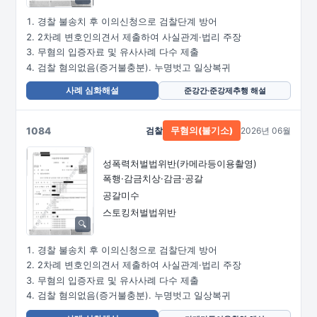
경찰 불송치 후 이의신청으로 검찰단계 방어
2차례 변호인의견서 제출하여 사실관계·법리 주장
무혐의 입증자료 및 유사사례 다수 제출
검찰 혐의없음(증거불충분). 누명벗고 일상복귀
사례 심화해설
준강간·준강제추행 해설
1084
검찰
2026년 06월
무혐의(불기소)
성폭력처벌법위반
(카메라등이용촬영)
폭행·감금치상·감금·공갈
공갈미수
스토킹처벌법위반
경찰 불송치 후 이의신청으로 검찰단계 방어
2차례 변호인의견서 제출하여 사실관계·법리 주장
무혐의 입증자료 및 유사사례 다수 제출
검찰 혐의없음(증거불충분). 누명벗고 일상복귀