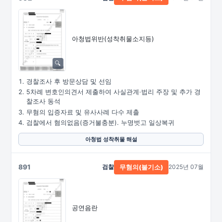
아청법위반(성착취물소지등)
경찰조사 후 방문상담 및 선임
5차례 변호인의견서 제출하여 사실관계·법리 주장 및 추가 경
찰조사 동석
무혐의 입증자료 및 유사사례 다수 제출
검찰에서 혐의없음(증거불충분). 누명벗고 일상복귀
아청법 성착취물 해설
891
검찰
2025년 07월
무혐의(불기소)
공연음란