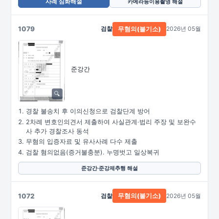
사례 심화해설
카메라등이용촬영 해설
1079
검찰
2026년 05월
무혐의(불기소)
준강간
경찰 불송치 후 이의신청으로 검찰단계 방어
2차례 변호인의견서 제출하여 사실관계·법리 주장 및 보완수
사 추가 경찰조사 동석
무혐의 입증자료 및 유사사례 다수 제출
검찰 혐의없음(증거불충분). 누명벗고 일상복귀
준강간·준강제추행 해설
1072
검찰
2026년 05월
무혐의(불기소)