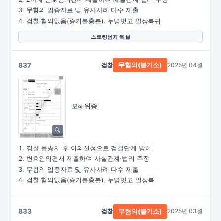
무혐의 입증자료 및 유사사례 다수 제출
검찰 혐의없음(증거불충분). 누명벗고 일상복귀
스토킹범죄 해설
837
검찰
2025년 04월
무혐의(불기소)
모해위증
경찰 불송치 후 이의신청으로 검찰단계 방어
변호인의견서 제출하여 사실관계·법리 주장
무혐의 입증자료 및 유사사례 다수 제출
검찰 혐의없음(증거불충분). 누명벗고 일상복
833
검찰
2025년 03월
무혐의(불기소)