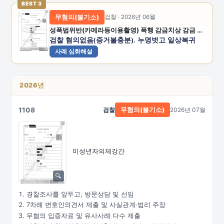
BEST 3
무혐의(불기소)
검찰 · 2026년 06월
성폭법위반(카메라등이용촬영) 폭행 감금치상 감금 공갈 공갈미수 스토킹처벌법위반
검찰 혐의없음(증거불충분). 누명벗고 일상복귀
사례 심화해설
2026년
1108
검찰
2026년 07월
무혐의(불기소)
미성년자의제강간
경찰조사를 앞두고, 방문상담 및 선임
7차례 변호인의견서 제출 및 사실관계·법리 주장
무혐의 입증자료 및 유사사례 다수 제출