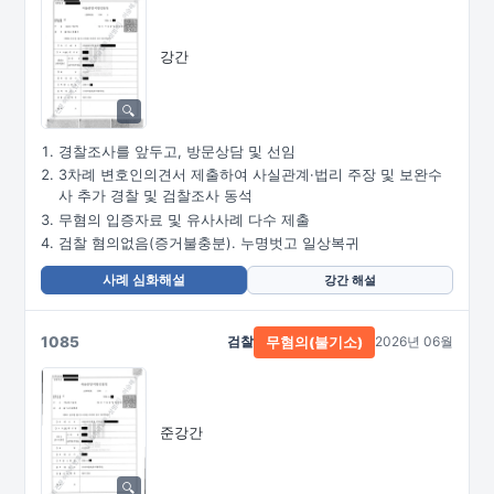
강간
경찰조사를 앞두고, 방문상담 및 선임
3차례 변호인의견서 제출하여 사실관계·법리 주장 및 보완수
사 추가 경찰 및 검찰조사 동석
무혐의 입증자료 및 유사사례 다수 제출
검찰 혐의없음(증거불충분). 누명벗고 일상복귀
사례 심화해설
강간 해설
1085
검찰
2026년 06월
무혐의(불기소)
준강간