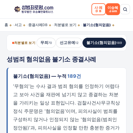
사례
이승혜
DB
.com
+
+
+
+
+
홈
서고
종결사례DB
처분별로 보기
불기소(혐의없음)
›
›
›
›
무죄
선고유예
불기소(혐의없음)
처분별로 보기
70
12
189
성범죄 혐의없음 불기소 종결사례
불기소(혐의없음) — 누적
189건
'무혐의'는 수사 결과 범죄 혐의를 인정하기 어렵다
고 보아 사건을 재판에 넘기지 않고 종결하는 처분
을 가리키는 일상 표현입니다. 검찰사건사무규칙상
정식 주문명은 '혐의없음'이며, 피의사실이 범죄를
구성하지 않거나 인정되지 않는 '혐의없음(범죄인
정안됨)'과, 피의사실을 인정할 만한 충분한 증거가