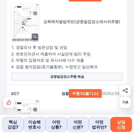
성폭력처벌법위반
(공중밀집장소에서의추행)
경찰조사 후 방문상담 및 선임
변호인의견서 제출하여 사실관계·법리 주장
무혐의 입증자료 및 유사사례 다수 제출
검찰 혐의없음(증거불충분). 누명벗고 일상복귀
공중밀집장소추행 해설
807
검찰
2025년 02월
무혐의(불기소)
가A
강간·유사강간
핵심
이승혜
어떤
어떤
어떤
상담
강점7
변호사
상황?
신분?
법위반?
신청