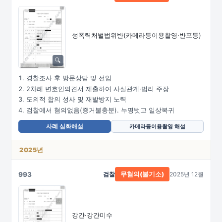
성폭력처벌법위반
(카메라등이용촬영·
반포등)
경찰조사 후 방문상담 및 선임
2차례 변호인의견서 제출하여 사실관계·법리 주장
도의적 합의 성사 및 재발방지 노력
검찰에서 혐의없음(증거불충분). 누명벗고 일상복귀
사례 심화해설
카메라등이용촬영 해설
2025년
993
검찰
2025년 12월
무혐의(불기소)
강간·강간미수