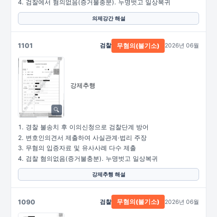
검찰에서 혐의없음(증거불충분). 누명벗고 일상복귀
의제강간 해설
1101
검찰
2026년 06월
무혐의(불기소)
강제추행
경찰 불송치 후 이의신청으로 검찰단계 방어
변호인의견서 제출하여 사실관계·법리 주장
무혐의 입증자료 및 유사사례 다수 제출
검찰 혐의없음(증거불충분). 누명벗고 일상복귀
강제추행 해설
1090
검찰
2026년 06월
무혐의(불기소)