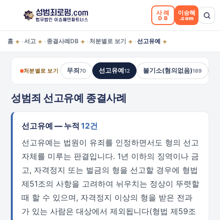
사례
이승혜
DB
.com
+
+
+
+
+
홈
서고
종결사례DB
처분별로 보기
선고유예
›
›
›
›
무죄
선고유예
불기소(혐의없음)
처분별로 보기
70
12
189
성범죄 선고유예 종결사례
선고유예 — 누적
12건
선고유예는 법원이 유죄를 인정하면서도 형의 선고
자체를 미루는 판결입니다. 1년 이하의 징역이나 금
고, 자격정지 또는 벌금의 형을 선고할 경우에 형법
제51조의 사항을 고려하여 뉘우치는 정상이 뚜렷할
때 할 수 있으며, 자격정지 이상의 형을 받은 전과
가 있는 사람은 대상에서 제외됩니다(형법 제59조