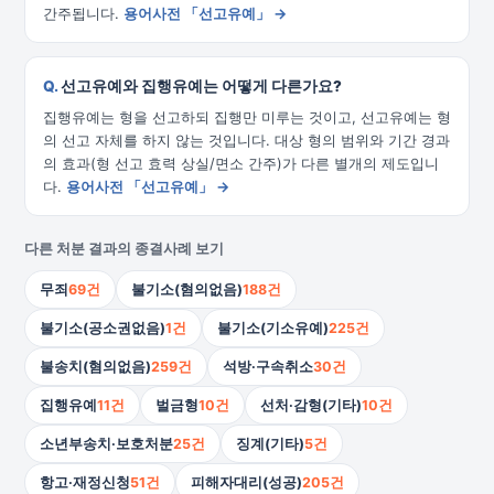
간주됩니다.
용어사전 「선고유예」 →
선고유예와 집행유예는 어떻게 다른가요?
집행유예는 형을 선고하되 집행만 미루는 것이고, 선고유예는 형
의 선고 자체를 하지 않는 것입니다. 대상 형의 범위와 기간 경과
의 효과(형 선고 효력 상실/면소 간주)가 다른 별개의 제도입니
다.
용어사전 「선고유예」 →
다른 처분 결과의 종결사례 보기
무죄
69건
불기소(혐의없음)
188건
불기소(공소권없음)
1건
불기소(기소유예)
225건
불송치(혐의없음)
259건
석방·구속취소
30건
집행유예
11건
벌금형
10건
선처·감형(기타)
10건
소년부송치·보호처분
25건
징계(기타)
5건
항고·재정신청
51건
피해자대리(성공)
205건