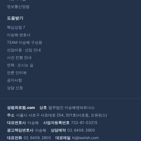
정보통신망법
도움받기
핵심강점 7
이승혜 변호사
TEAM 이승혜 구성원
선임비용 · 선임 안내
사건 진행 안내
연혁 · 오시는 길
언론 인터뷰
공지사항
상담 신청
성범죄로펌.com
상호
법무법인 이승혜앤파트너스
주소
서울시 서초구 서초대로 254, 301호(서초동, 오퓨런스)
대표변호사
이승혜
사업자등록번호
732-81-03215
광고책임변호사
이승혜
상담예약
02. 6406. 3900
대표전화
02. 6406. 2800
대표메일
hi@lawlsh.com