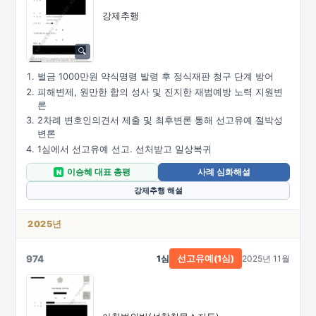
강제추행
벌금 1000만원 약식명령 발령 후 정식재판 청구 단계 방어
피해변제, 원만한 합의 성사 및 진지한 재범예방 노력 지원변
론
2차례 변호인의견서 제출 및 최후변론 통해 선고유예 절박성
변론
1심에서 선고유예 선고. 선처받고 일상복귀
이승혜 대표 총평
사례 심화해설
N
강제추행 해설
2025년
974
1심
2025년 11월
선고유예(1심)