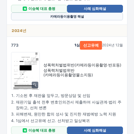
이승혜 대표 총평
사례 심화해설
N
카메라등이용촬영 해설
2024년
773
1심
2024년 12월
선고유예
성폭력처벌법위반
(카메라등이용촬영·
반포등)
성폭력처벌법위반
(카메라등이용촬영물소지등)
기소된 후 재판을 앞두고, 방문상담 및 선임
재판기일 출석 전후 변호인의견서 제출하여 사실관계·법리 주
장하고, 선처 변론
피해변제, 원만한 합의 성사 및 진지한 재범예방 노력 지원
1심에서 선고유예 선고. 선처받고 일상복귀
이승혜 대표 총평
사례 심화해설
N