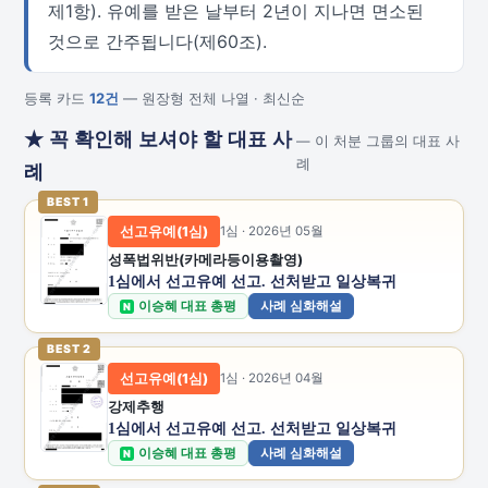
제1항). 유예를 받은 날부터 2년이 지나면 면소된
것으로 간주됩니다(제60조).
등록 카드
12건
— 원장형 전체 나열 · 최신순
★ 꼭 확인해 보셔야 할 대표 사
— 이 처분 그룹의 대표 사
례
례
BEST 1
선고유예(1심)
1심 · 2026년 05월
성폭법위반(카메라등이용촬영)
1심에서 선고유예 선고. 선처받고 일상복귀
이승혜 대표 총평
사례 심화해설
N
BEST 2
선고유예(1심)
1심 · 2026년 04월
강제추행
1심에서 선고유예 선고. 선처받고 일상복귀
이승혜 대표 총평
사례 심화해설
N