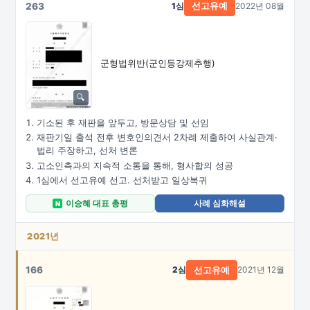
263
1심
2022년 08월
선고유예
군형법위반(군인등강제추행)
기소된 후 재판을 앞두고, 방문상담 및 선임
재판기일 출석 전후 변호인의견서 2차례 제출하여 사실관계·
법리 주장하고, 선처 변론
고소인측과의 지속적 소통을 통해, 형사합의 성공
1심에서 선고유예 선고. 선처받고 일상복귀
이승혜 대표 총평
사례 심화해설
N
2021년
166
2심
2021년 12월
선고유예