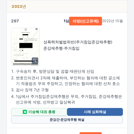
2022년
297
1심
2022년 10월
석방(선고유예)
성폭력처벌법위반
(주거침입준강제추행)
준강제추행·주거침입
구속송치 후, 방문상담 및 검찰·재판단계 선임
변호인의견서 2차례 제출하여, 부인하는 혐의에 대한 공소제
기 적용법조 무죄 주장하고, 인정하는 혐의에 대한 선처 호소
검사 징역 7년 구형
1심에서 주거침입준강제추행은 무죄, 주거침입, 준강제추행은
선고유예 석방, 선처받고 일상복귀
이승혜 대표 총평
사례 심화해설
N
준강간·준강제추행 해설