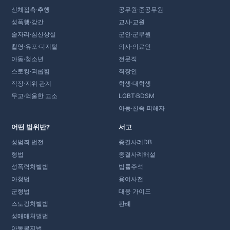
신체접촉·추행
공무원·준공무원
성폭행·강간
교사·교원
술자리·심신상실
군인·군무원
촬영·유포·디지털
의사·의료인
아동·청소년
전문직
스토킹·괴롭힘
직장인
직장·지위 관계
학생·대학생
무고·억울한 고소
LGBT·BDSM
아동·친족 피해자
어떤 법위반?
서고
성범죄 법전
종결사례DB
형법
종결사례해설
성폭력처벌법
법률주석
아청법
용어사전
군형법
대응 가이드
스토킹처벌법
판례
성매매처벌법
아동복지법