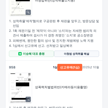
아청법위반(성착취물소지등)
성착취물‘제작’혐의로 구공판된 후 재판을 앞두고, 방문상담 및
선임
1회 재판기일 전 ‘제작’이 아니라 ‘소지’라는 자세한 법리적 의
견서 제출하여 검사가 더 경한 죄명인 ‘소지’로 공소장변경
피해변제, 원만한 합의 성사 및 진지한 재범예방 노력 지원
1심에서 선고유예 선고. 선처받고 일상복귀
이승혜 대표 총평
아청법 성착취물 해설
N
958
1심
2025년 10월
선고유예(1심)
성폭력처벌법위반
(카메라등이용촬영)
기소된 후 재판을 앞두고, 방문상담 및 선임