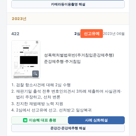
카메라등이용촬영 해설
2023년
422
2심
2023년 06월
선고유예
성폭력처벌법위반
(주거침입준강제추행)
준강제추행·주거침입
검찰 항소사건에 대해 2심 수행
재판기일 출석 전후 변호인의견서 3차례 제출하여 사실관계·
법리 주장하고, 선처 변론
진지한 재범예방 노력 지원
2심에서 선고유예 선고. 선처받고 일상복귀
이승혜 대표 총평
사례 심화해설
N
준강간·준강제추행 해설