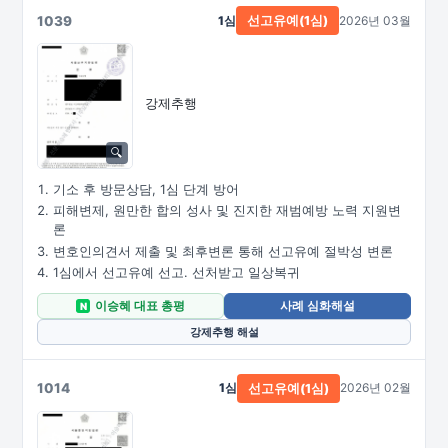
1039
1심
2026년 03월
선고유예(1심)
강제추행
기소 후 방문상담, 1심 단계 방어
피해변제, 원만한 합의 성사 및 진지한 재범예방 노력 지원변
론
변호인의견서 제출 및 최후변론 통해 선고유예 절박성 변론
1심에서 선고유예 선고. 선처받고 일상복귀
이승혜 대표 총평
사례 심화해설
N
강제추행 해설
1014
1심
2026년 02월
선고유예(1심)