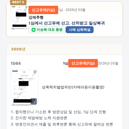
BEST 3
선고유예(1심)
1심 · 2026년 03월
강제추행
1심에서 선고유예 선고. 선처받고 일상복귀
이승혜 대표 총평
사례 심화해설
N
2026년
1064
1심
2026년 05월
선고유예(1심)
성폭력처벌법위반
(카메라등이용촬영)
합의했으나 기소된 후 방문상담 및 선임, 1심 단계 진행
진지한 재범예방 노력 지원변론
변호인의견서 제출 및 최후변론 통해 선고유예 절박성 변론