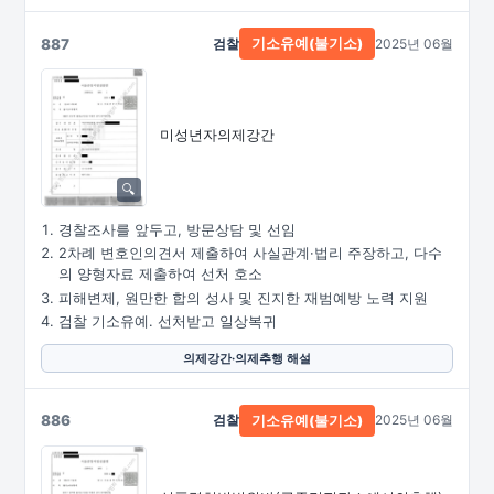
887
검찰
2025년 06월
기소유예(불기소)
미성년자의제강간
경찰조사를 앞두고, 방문상담 및 선임
2차례 변호인의견서 제출하여 사실관계·법리 주장하고, 다수
의 양형자료 제출하여 선처 호소
피해변제, 원만한 합의 성사 및 진지한 재범예방 노력 지원
검찰 기소유예. 선처받고 일상복귀
의제강간·의제추행 해설
886
검찰
2025년 06월
기소유예(불기소)