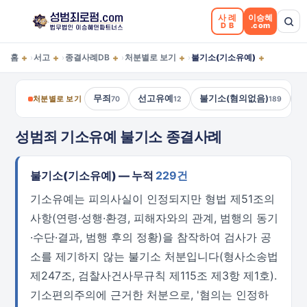
사례
이승혜
DB
.com
+
+
+
+
+
홈
서고
종결사례DB
처분별로 보기
불기소(기소유예)
›
›
›
›
무죄
선고유예
불기소(혐의없음)
처분별로 보기
70
12
189
성범죄 기소유예 불기소 종결사례
불기소(기소유예) — 누적
229건
기소유예는 피의사실이 인정되지만 형법 제51조의
사항(연령·성행·환경, 피해자와의 관계, 범행의 동기
·수단·결과, 범행 후의 정황)을 참작하여 검사가 공
소를 제기하지 않는 불기소 처분입니다(형사소송법
제247조, 검찰사건사무규칙 제115조 제3항 제1호).
기소편의주의에 근거한 처분으로, '혐의는 인정하