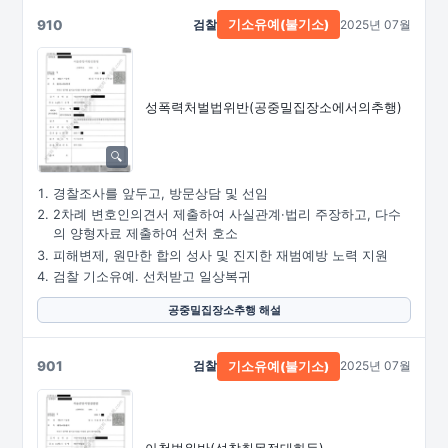
910
검찰
2025년 07월
기소유예(불기소)
성폭력처벌법위반
(공중밀집장소에서의추행)
경찰조사를 앞두고, 방문상담 및 선임
2차례 변호인의견서 제출하여 사실관계·법리 주장하고, 다수
의 양형자료 제출하여 선처 호소
피해변제, 원만한 합의 성사 및 진지한 재범예방 노력 지원
검찰 기소유예. 선처받고 일상복귀
공중밀집장소추행 해설
901
검찰
2025년 07월
기소유예(불기소)