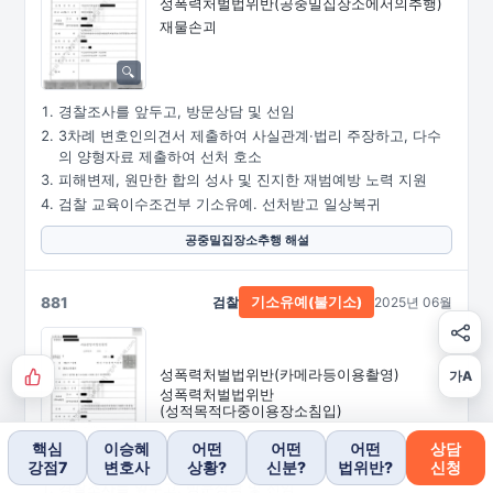
성폭력처벌법위반
(공중밀집장소에서의추행)
재물손괴
경찰조사를 앞두고, 방문상담 및 선임
3차례 변호인의견서 제출하여 사실관계·법리 주장하고, 다수
의 양형자료 제출하여 선처 호소
피해변제, 원만한 합의 성사 및 진지한 재범예방 노력 지원
검찰 교육이수조건부 기소유예. 선처받고 일상복귀
공중밀집장소추행 해설
881
검찰
2025년 06월
기소유예(불기소)
성폭력처벌법위반
(카메라등이용촬영)
가A
성폭력처벌법위반
(성적목적다중이용장소침입)
핵심
이승혜
어떤
어떤
어떤
상담
강점7
변호사
상황?
신분?
법위반?
신청
경찰조사를 앞두고, 방문상담 및 선임