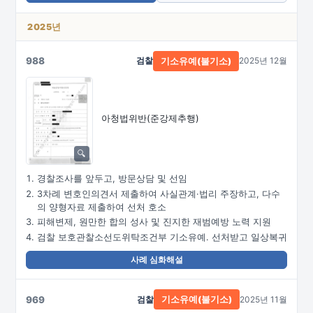
2025년
988
검찰
2025년 12월
기소유예(불기소)
아청법위반(준강제추행)
경찰조사를 앞두고, 방문상담 및 선임
3차례 변호인의견서 제출하여 사실관계·법리 주장하고, 다수
의 양형자료 제출하여 선처 호소
피해변제, 원만한 합의 성사 및 진지한 재범예방 노력 지원
검찰 보호관찰소선도위탁조건부 기소유예. 선처받고 일상복귀
사례 심화해설
969
검찰
2025년 11월
기소유예(불기소)