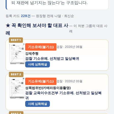
되 재판에 넘기지는 않는다'는 구조입니다.
등록 카드
229건
— 원장형 전체 나열 · 최신순
★ 꼭 확인해 보셔야 할 대표 사
— 이 처분 그룹의 대표 사
례
례
BEST 1
기소유예(불기소)
검찰 · 2026년 06월
강제추행
검찰 기소유예. 선처받고 일상복귀
사례 심화해설
BEST 2
기소유예(불기소)
검찰 · 2026년 05월
성폭법위반(카메라등이용촬영)
검찰 교육이수조건부 기소유예. 선처받고 일상복
귀
사례 심화해설
BEST 3