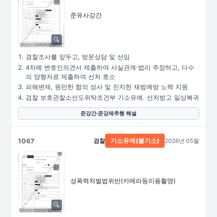
준유사강간
경찰조사를 앞두고, 방문상담 및 선임
4차례 변호인의견서 제출하여 사실관계·법리 주장하고, 다수
의 양형자료 제출하여 선처 호소
피해변제, 원만한 합의 성사 및 진지한 재범예방 노력 지원
검찰 보호관찰소선도위탁조건부 기소유예. 선처받고 일상복귀
준강간·준강제추행 해설
1067
검찰
2026년 05월
기소유예(불기소)
성폭력처벌법위반
(카메라등이용촬영)