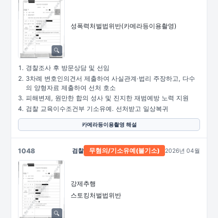
성폭력처벌법위반
(카메라등이용촬영)
경찰조사 후 방문상담 및 선임
3차례 변호인의견서 제출하여 사실관계·법리 주장하고, 다수
의 양형자료 제출하여 선처 호소
피해변제, 원만한 합의 성사 및 진지한 재범예방 노력 지원
검찰 교육이수조건부 기소유예. 선처받고 일상복귀
카메라등이용촬영 해설
1048
검찰
2026년 04월
무혐의/
기소유예(불기소)
강제추행
스토킹처벌법위반