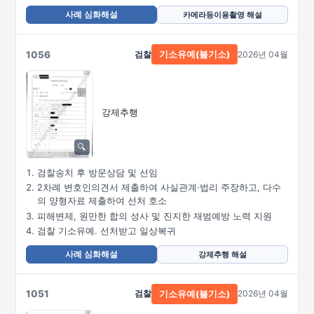
사례 심화해설
카메라등이용촬영 해설
1056
검찰
2026년 04월
기소유예(불기소)
강제추행
검찰송치 후 방문상담 및 선임
2차례 변호인의견서 제출하여 사실관계·법리 주장하고, 다수
의 양형자료 제출하여 선처 호소
피해변제, 원만한 합의 성사 및 진지한 재범예방 노력 지원
검찰 기소유예. 선처받고 일상복귀
사례 심화해설
강제추행 해설
1051
검찰
2026년 04월
기소유예(불기소)