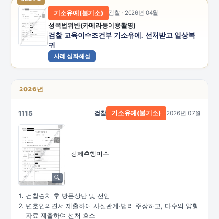
기소유예(불기소)
검찰 · 2026년 04월
성폭법위반(카메라등이용촬영)
검찰 교육이수조건부 기소유예. 선처받고 일상복
귀
사례 심화해설
2026년
1115
검찰
2026년 07월
기소유예(불기소)
강제추행미수
검찰송치 후 방문상담 및 선임
변호인의견서 제출하여 사실관계·법리 주장하고, 다수의 양형
자료 제출하여 선처 호소