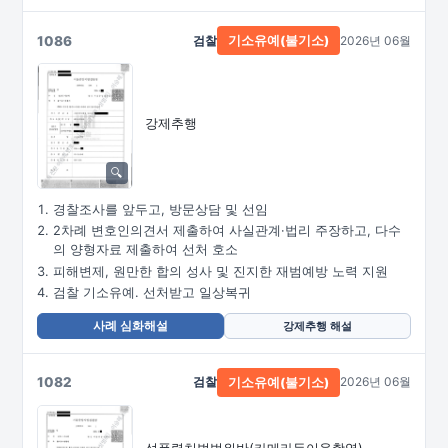
1086
검찰
2026년 06월
기소유예(불기소)
강제추행
경찰조사를 앞두고, 방문상담 및 선임
2차례 변호인의견서 제출하여 사실관계·법리 주장하고, 다수
의 양형자료 제출하여 선처 호소
피해변제, 원만한 합의 성사 및 진지한 재범예방 노력 지원
검찰 기소유예. 선처받고 일상복귀
사례 심화해설
강제추행 해설
1082
검찰
2026년 06월
기소유예(불기소)
성폭력처벌법위반
(카메라등이용촬영)