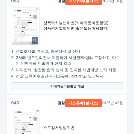
956
검찰
2025년 10월
기소유예(불기소)
성폭력처벌법위반
(카메라등이용촬영)
성폭력처벌법위반
(촬영물등이용협박)
경찰조사를 앞두고, 방문상담 및 선임
2차례 변호인의견서 제출하여 사실관계·법리 주장하고, 다수
의 양형자료 제출하여 선처 호소
피해변제, 원만한 합의 성사 및 진지한 재범예방 노력 지원
검찰 교육이수조건부 기소유예. 선처받고 일상복귀
카메라등이용촬영 해설
945
검찰
2025년 09월
기소유예(불기소)
스토킹처벌법위반