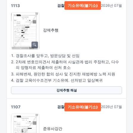
1113
검찰
2026년 07월
기소유예(불기소)
강제추행
경찰조사를 앞두고, 방문상담 및 선임
2차례 변호인의견서 제출하여 사실관계·법리 주장하고, 다수
의 양형자료 제출하여 선처 호소
피해변제, 원만한 합의 성사 및 진지한 재범예방 노력 지원
검찰 교육이수조건부 기소유예. 선처받고 일상복귀
강제추행 해설
1107
검찰
2026년 07월
기소유예(불기소)
준유사강간