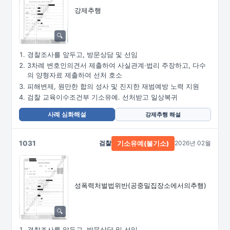
강제추행
경찰조사를 앞두고, 방문상담 및 선임
3차례 변호인의견서 제출하여 사실관계·법리 주장하고, 다수
의 양형자료 제출하여 선처 호소
피해변제, 원만한 합의 성사 및 진지한 재범예방 노력 지원
검찰 교육이수조건부 기소유예. 선처받고 일상복귀
사례 심화해설
강제추행 해설
1031
검찰
2026년 02월
기소유예(불기소)
성폭력처벌법위반
(공중밀집장소에서의추행)
경찰조사를 앞두고, 방문상담 및 선임