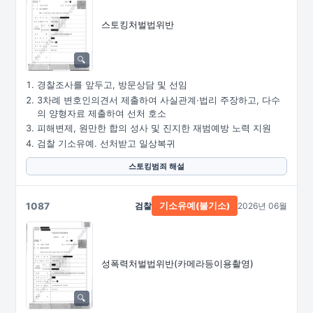
스토킹처벌법위반
경찰조사를 앞두고, 방문상담 및 선임
3차례 변호인의견서 제출하여 사실관계·법리 주장하고, 다수
의 양형자료 제출하여 선처 호소
피해변제, 원만한 합의 성사 및 진지한 재범예방 노력 지원
검찰 기소유예. 선처받고 일상복귀
스토킹범죄 해설
1087
검찰
2026년 06월
기소유예(불기소)
성폭력처벌법위반
(카메라등이용촬영)