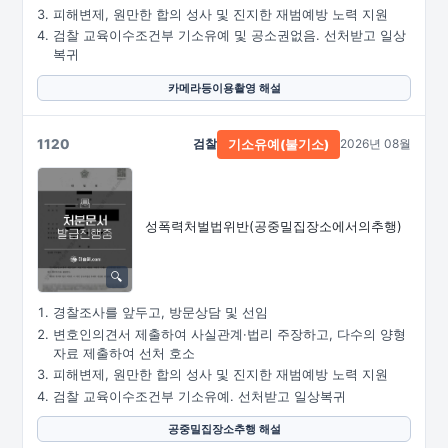
피해변제, 원만한 합의 성사 및 진지한 재범예방 노력 지원
검찰 교육이수조건부 기소유예 및 공소권없음. 선처받고 일상
복귀
카메라등이용촬영 해설
1120
검찰
2026년 08월
기소유예(불기소)
성폭력처벌법위반
(공중밀집장소에서의추행)
경찰조사를 앞두고, 방문상담 및 선임
변호인의견서 제출하여 사실관계·법리 주장하고, 다수의 양형
자료 제출하여 선처 호소
피해변제, 원만한 합의 성사 및 진지한 재범예방 노력 지원
검찰 교육이수조건부 기소유예. 선처받고 일상복귀
공중밀집장소추행 해설