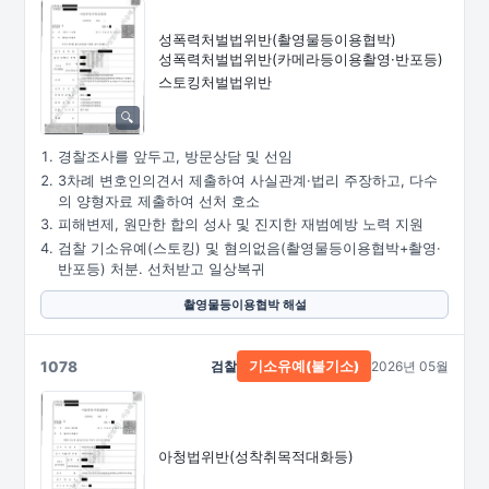
성폭력처벌법위반
(촬영물등이용협박)
성폭력처벌법위반
(카메라등이용촬영·
반포등)
스토킹처벌법위반
경찰조사를 앞두고, 방문상담 및 선임
3차례 변호인의견서 제출하여 사실관계·법리 주장하고, 다수
의 양형자료 제출하여 선처 호소
피해변제, 원만한 합의 성사 및 진지한 재범예방 노력 지원
검찰 기소유예(스토킹) 및 혐의없음(촬영물등이용협박+촬영·
반포등) 처분. 선처받고 일상복귀
촬영물등이용협박 해설
1078
검찰
2026년 05월
기소유예(불기소)
아청법위반(성착취목적대화등)