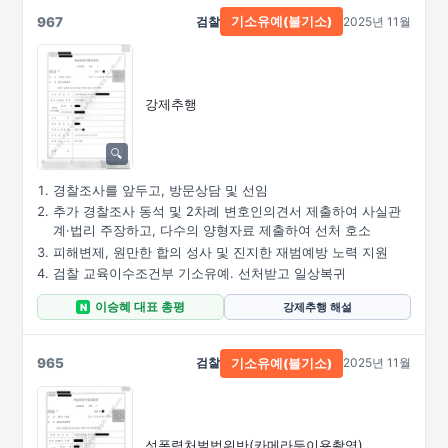
967
검찰
2025년 11월
기소유예(불기소)
강제추행
경찰조사를 앞두고, 방문상담 및 선임
추가 경찰조사 동석 및 2차례 변호인의견서 제출하여 사실관
계·법리 주장하고, 다수의 양형자료 제출하여 선처 호소
피해변제, 원만한 합의 성사 및 진지한 재범예방 노력 지원
검찰 교육이수조건부 기소유예. 선처받고 일상복귀
이승혜 대표 총평
강제추행 해설
N
965
검찰
2025년 11월
기소유예(불기소)
성폭력처벌법위반
(카메라등이용촬영)