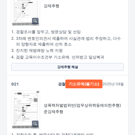
강제추행
경찰조사를 앞두고, 방문상담 및 선임
3차례 변호인의견서 제출하여 사실관계·법리 주장하고, 다수
의 양형자료 제출하여 선처 호소
진지한 재범예방 노력 지원
검찰 교육이수조건부 기소유예. 선처받고 일상복귀
강제추행 해설
921
검찰
2025년 08월
기소유예(불기소)
성폭력처벌법위반
(업무상위력등에의한추행)
준강제추행
검찰송치 후, 방문상담 및 검찰단계부터 선임