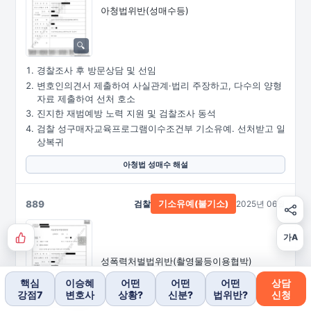
아청법위반(성매수등)
경찰조사 후 방문상담 및 선임
변호인의견서 제출하여 사실관계·법리 주장하고, 다수의 양형
자료 제출하여 선처 호소
진지한 재범예방 노력 지원 및 검찰조사 동석
검찰 성구매자교육프로그램이수조건부 기소유예. 선처받고 일
상복귀
아청법 성매수 해설
889
검찰
2025년 06월
기소유예(불기소)
가A
성폭력처벌법위반
(촬영물등이용협박)
핵심
이승혜
어떤
어떤
어떤
상담
강점7
변호사
상황?
신분?
법위반?
신청