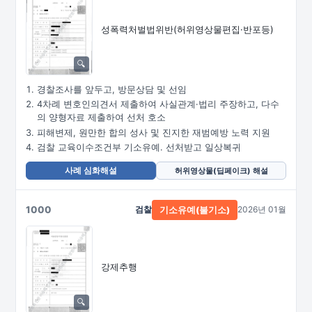
성폭력처벌법위반
(허위영상물편집·
반포등)
경찰조사를 앞두고, 방문상담 및 선임
4차례 변호인의견서 제출하여 사실관계·법리 주장하고, 다수
의 양형자료 제출하여 선처 호소
피해변제, 원만한 합의 성사 및 진지한 재범예방 노력 지원
검찰 교육이수조건부 기소유예. 선처받고 일상복귀
사례 심화해설
허위영상물(딥페이크) 해설
1000
검찰
2026년 01월
기소유예(불기소)
강제추행