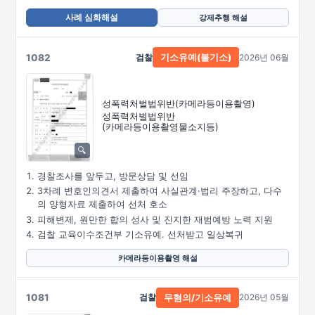
사례 심화해설
강제추행 해설
1082
검찰
2026년 06월
기소유예(불기소)
성폭력처벌법위반
(카메라등이용촬영)
성폭력처벌법위반
(카메라등이용촬영물소지등)
경찰조사를 앞두고, 방문상담 및 선임
3차례 변호인의견서 제출하여 사실관계·법리 주장하고, 다수
의 양형자료 제출하여 선처 호소
피해변제, 원만한 합의 성사 및 진지한 재범예방 노력 지원
검찰 교육이수조건부 기소유예. 선처받고 일상복귀
카메라등이용촬영 해설
1081
검찰
2026년 05월
무혐의/기소유예