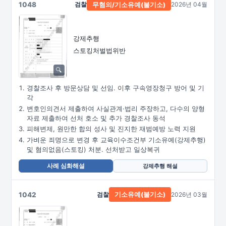
1048
검찰
2026년 04월
무혐의/
기소유예(불기소)
강제추행
스토킹처벌법위반
경찰조사 후 방문상담 및 선임. 이후 구속영장청구 방어 및 기
각
변호인의견서 제출하여 사실관계·법리 주장하고, 다수의 양형
자료 제출하여 선처 호소 및 추가 경찰조사 동석
피해변제, 원만한 합의 성사 및 진지한 재범예방 노력 지원
가벼운 죄명으로 변경 후 교육이수조건부 기소유예(강제추행)
및 혐의없음(스토킹) 처분. 선처받고 일상복귀
사례 심화해설
강제추행 해설
1042
검찰
2026년 03월
기소유예(불기소)