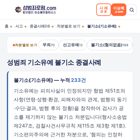
사례
이승혜
DB
.com
+
+
+
+
+
홈
서고
종결사례DB
처분별로 보기
불기소(기소유예)
›
›
›
›
무죄
선고유예
불기소(혐의없음)
처분별로 보기
70
12
188
성범죄 기소유예 불기소 종결사례
불기소(기소유예) — 누적
233건
기소유예는 피의사실이 인정되지만 형법 제51조의
사항(연령·성행·환경, 피해자와의 관계, 범행의 동기
·수단·결과, 범행 후의 정황)을 참작하여 검사가 공
소를 제기하지 않는 불기소 처분입니다(형사소송법
제247조, 검찰사건사무규칙 제115조 제3항 제1호).
기소편의주의에 근거한 처분으로, '혐의는 인정하