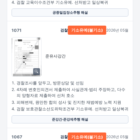
검찰 교육이수조건부 기소유예. 선처받고 일상복귀
공중밀집장소추행 해설
1071
검찰
2026년 05월
기소유예(불기소)
준유사강간
경찰조사를 앞두고, 방문상담 및 선임
4차례 변호인의견서 제출하여 사실관계·법리 주장하고, 다수
의 양형자료 제출하여 선처 호소
피해변제, 원만한 합의 성사 및 진지한 재범예방 노력 지원
검찰 보호관찰소선도위탁조건부 기소유예. 선처받고 일상복귀
준강간·준강제추행 해설
1067
검찰
2026년 05월
기소유예(불기소)