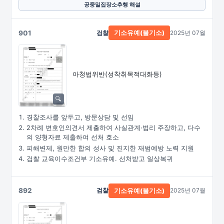
공중밀집장소추행 해설
901
검찰
2025년 07월
기소유예(불기소)
아청법위반(성착취목적대화등)
경찰조사를 앞두고, 방문상담 및 선임
2차례 변호인의견서 제출하여 사실관계·법리 주장하고, 다수
의 양형자료 제출하여 선처 호소
피해변제, 원만한 합의 성사 및 진지한 재범예방 노력 지원
검찰 교육이수조건부 기소유예. 선처받고 일상복귀
892
검찰
2025년 07월
기소유예(불기소)