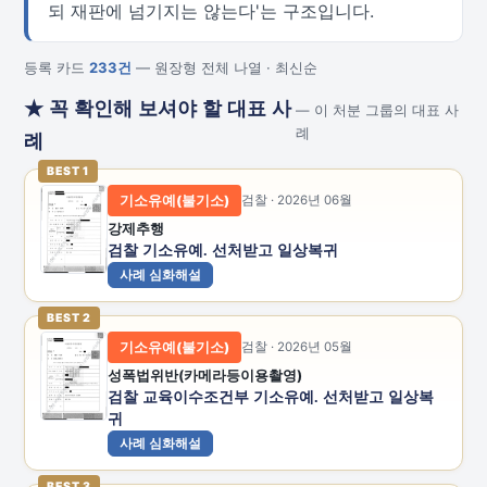
되 재판에 넘기지는 않는다'는 구조입니다.
등록 카드
233건
— 원장형 전체 나열 · 최신순
★ 꼭 확인해 보셔야 할 대표 사
— 이 처분 그룹의 대표 사
례
례
BEST 1
기소유예(불기소)
검찰 · 2026년 06월
강제추행
검찰 기소유예. 선처받고 일상복귀
사례 심화해설
BEST 2
기소유예(불기소)
검찰 · 2026년 05월
성폭법위반(카메라등이용촬영)
검찰 교육이수조건부 기소유예. 선처받고 일상복
귀
사례 심화해설
BEST 3