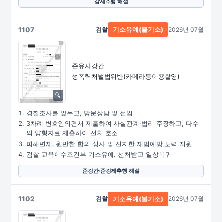
강제추행 해설
1107
검찰
2026년 07월
기소유예(불기소)
준유사강간
성폭력처벌법위반
(카메라등이용촬영)
경찰조사를 앞두고, 방문상담 및 선임
3차례 변호인의견서 제출하여 사실관계·법리 주장하고, 다수
의 양형자료 제출하여 선처 호소
피해변제, 원만한 합의 성사 및 진지한 재범예방 노력 지원
검찰 교육이수조건부 기소유예. 선처받고 일상복귀
준강간·준강제추행 해설
1102
검찰
2026년 07월
기소유예(불기소)