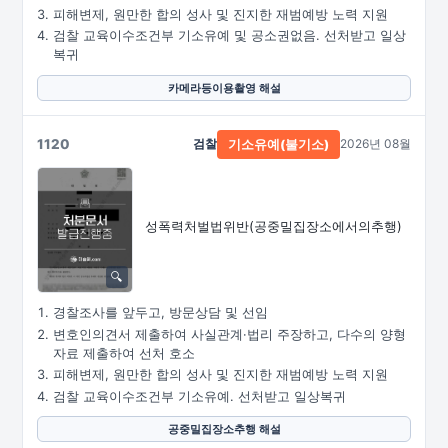
피해변제, 원만한 합의 성사 및 진지한 재범예방 노력 지원
검찰 교육이수조건부 기소유예 및 공소권없음. 선처받고 일상
복귀
카메라등이용촬영 해설
1120
검찰
2026년 08월
기소유예(불기소)
성폭력처벌법위반
(공중밀집장소에서의추행)
경찰조사를 앞두고, 방문상담 및 선임
변호인의견서 제출하여 사실관계·법리 주장하고, 다수의 양형
자료 제출하여 선처 호소
피해변제, 원만한 합의 성사 및 진지한 재범예방 노력 지원
검찰 교육이수조건부 기소유예. 선처받고 일상복귀
공중밀집장소추행 해설