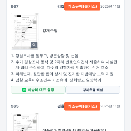
967
검찰
2025년 11월
기소유예(불기소)
강제추행
경찰조사를 앞두고, 방문상담 및 선임
추가 경찰조사 동석 및 2차례 변호인의견서 제출하여 사실관
계·법리 주장하고, 다수의 양형자료 제출하여 선처 호소
피해변제, 원만한 합의 성사 및 진지한 재범예방 노력 지원
검찰 교육이수조건부 기소유예. 선처받고 일상복귀
이승혜 대표 총평
강제추행 해설
N
965
검찰
2025년 11월
기소유예(불기소)
성폭력처벌법위반
(카메라등이용촬영)