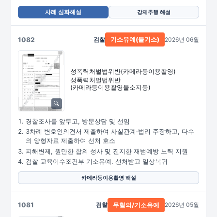
사례 심화해설
강제추행 해설
1082
검찰
2026년 06월
기소유예(불기소)
성폭력처벌법위반
(카메라등이용촬영)
성폭력처벌법위반
(카메라등이용촬영물소지등)
경찰조사를 앞두고, 방문상담 및 선임
3차례 변호인의견서 제출하여 사실관계·법리 주장하고, 다수
의 양형자료 제출하여 선처 호소
피해변제, 원만한 합의 성사 및 진지한 재범예방 노력 지원
검찰 교육이수조건부 기소유예. 선처받고 일상복귀
카메라등이용촬영 해설
1081
검찰
2026년 05월
무혐의/기소유예