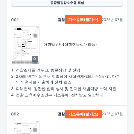
공중밀집장소추행 해설
901
검찰
2025년 07월
기소유예(불기소)
아청법위반(성착취목적대화등)
경찰조사를 앞두고, 방문상담 및 선임
2차례 변호인의견서 제출하여 사실관계·법리 주장하고, 다수
의 양형자료 제출하여 선처 호소
피해변제, 원만한 합의 성사 및 진지한 재범예방 노력 지원
검찰 교육이수조건부 기소유예. 선처받고 일상복귀
892
검찰
2025년 07월
기소유예(불기소)