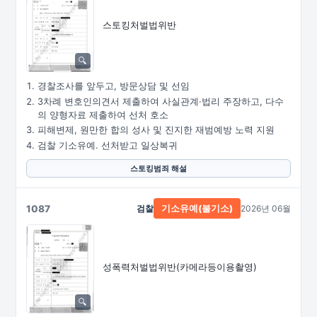
스토킹처벌법위반
경찰조사를 앞두고, 방문상담 및 선임
3차례 변호인의견서 제출하여 사실관계·법리 주장하고, 다수
의 양형자료 제출하여 선처 호소
피해변제, 원만한 합의 성사 및 진지한 재범예방 노력 지원
검찰 기소유예. 선처받고 일상복귀
스토킹범죄 해설
1087
검찰
2026년 06월
기소유예(불기소)
성폭력처벌법위반
(카메라등이용촬영)