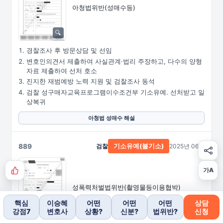
아청법위반(성매수등)
경찰조사 후 방문상담 및 선임
변호인의견서 제출하여 사실관계·법리 주장하고, 다수의 양형
자료 제출하여 선처 호소
진지한 재범예방 노력 지원 및 검찰조사 동석
검찰 성구매자교육프로그램이수조건부 기소유예. 선처받고 일
상복귀
아청법 성매수 해설
889
검찰
2025년 06월
기소유예(불기소)
가A
성폭력처벌법위반
(촬영물등이용협박)
핵심
이승혜
어떤
어떤
어떤
상담
강점7
변호사
상황?
신분?
법위반?
신청