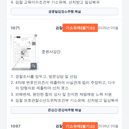
검찰 교육이수조건부 기소유예. 선처받고 일상복귀
공중밀집장소추행 해설
1071
검찰
2026년 05월
기소유예(불기소)
준유사강간
경찰조사를 앞두고, 방문상담 및 선임
4차례 변호인의견서 제출하여 사실관계·법리 주장하고, 다수
의 양형자료 제출하여 선처 호소
피해변제, 원만한 합의 성사 및 진지한 재범예방 노력 지원
검찰 보호관찰소선도위탁조건부 기소유예. 선처받고 일상복귀
준강간·준강제추행 해설
1067
검찰
2026년 05월
기소유예(불기소)