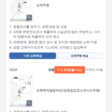
강제추행
경찰조사를 앞두고, 방문상담 및 선임
3차례 변호인의견서 제출하여 사실관계·법리 주장하고, 다수
의 양형자료 제출하여 선처 호소
피해변제, 원만한 합의 성사 및 진지한 재범예방 노력 지원
검찰 교육이수조건부 기소유예. 선처받고 일상복귀
사례 심화해설
강제추행 해설
1031
검찰
2026년 02월
기소유예(불기소)
성폭력처벌법위반
(공중밀집장소에서의추행)
경찰조사를 앞두고, 방문상담 및 선임