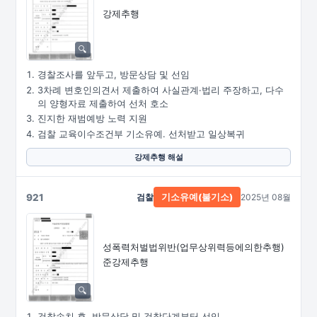
강제추행
경찰조사를 앞두고, 방문상담 및 선임
3차례 변호인의견서 제출하여 사실관계·법리 주장하고, 다수
의 양형자료 제출하여 선처 호소
진지한 재범예방 노력 지원
검찰 교육이수조건부 기소유예. 선처받고 일상복귀
강제추행 해설
921
검찰
2025년 08월
기소유예(불기소)
성폭력처벌법위반
(업무상위력등에의한추행)
준강제추행
검찰송치 후, 방문상담 및 검찰단계부터 선임