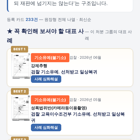
되 재판에 넘기지는 않는다'는 구조입니다.
등록 카드
233건
— 원장형 전체 나열 · 최신순
★ 꼭 확인해 보셔야 할 대표 사
— 이 처분 그룹의 대표 사
례
례
BEST 1
기소유예(불기소)
검찰 · 2026년 06월
강제추행
검찰 기소유예. 선처받고 일상복귀
사례 심화해설
BEST 2
기소유예(불기소)
검찰 · 2026년 05월
성폭법위반(카메라등이용촬영)
검찰 교육이수조건부 기소유예. 선처받고 일상복
귀
사례 심화해설
BEST 3