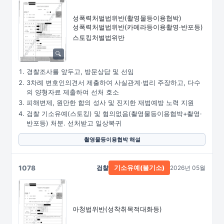
성폭력처벌법위반
(촬영물등이용협박)
성폭력처벌법위반
(카메라등이용촬영·
반포등)
스토킹처벌법위반
경찰조사를 앞두고, 방문상담 및 선임
3차례 변호인의견서 제출하여 사실관계·법리 주장하고, 다수
의 양형자료 제출하여 선처 호소
피해변제, 원만한 합의 성사 및 진지한 재범예방 노력 지원
검찰 기소유예(스토킹) 및 혐의없음(촬영물등이용협박+촬영·
반포등) 처분. 선처받고 일상복귀
촬영물등이용협박 해설
1078
검찰
2026년 05월
기소유예(불기소)
아청법위반(성착취목적대화등)