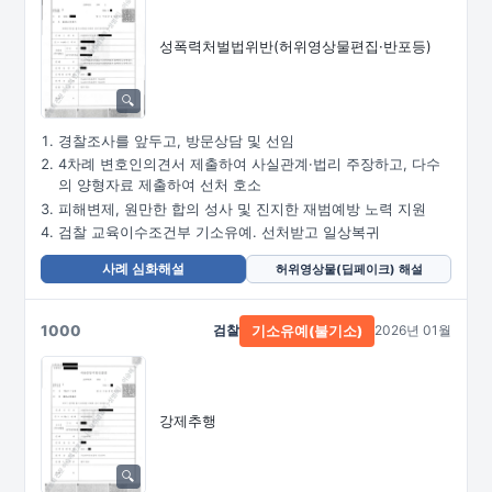
성폭력처벌법위반
(허위영상물편집·
반포등)
경찰조사를 앞두고, 방문상담 및 선임
4차례 변호인의견서 제출하여 사실관계·법리 주장하고, 다수
의 양형자료 제출하여 선처 호소
피해변제, 원만한 합의 성사 및 진지한 재범예방 노력 지원
검찰 교육이수조건부 기소유예. 선처받고 일상복귀
사례 심화해설
허위영상물(딥페이크) 해설
1000
검찰
2026년 01월
기소유예(불기소)
강제추행