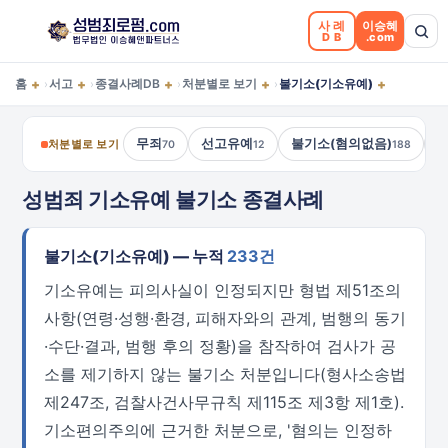
사례
이승혜
DB
.com
+
+
+
+
+
홈
서고
종결사례DB
처분별로 보기
불기소(기소유예)
›
›
›
›
무죄
선고유예
불기소(혐의없음)
처분별로 보기
70
12
188
성범죄 기소유예 불기소 종결사례
불기소(기소유예) — 누적
233건
기소유예는 피의사실이 인정되지만 형법 제51조의
사항(연령·성행·환경, 피해자와의 관계, 범행의 동기
·수단·결과, 범행 후의 정황)을 참작하여 검사가 공
소를 제기하지 않는 불기소 처분입니다(형사소송법
제247조, 검찰사건사무규칙 제115조 제3항 제1호).
기소편의주의에 근거한 처분으로, '혐의는 인정하