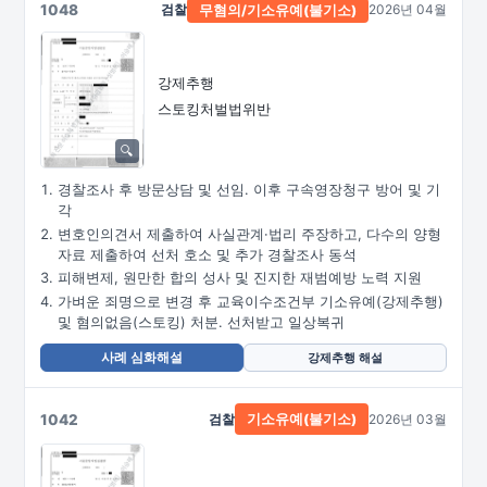
1048
검찰
2026년 04월
무혐의/
기소유예(불기소)
강제추행
스토킹처벌법위반
경찰조사 후 방문상담 및 선임. 이후 구속영장청구 방어 및 기
각
변호인의견서 제출하여 사실관계·법리 주장하고, 다수의 양형
자료 제출하여 선처 호소 및 추가 경찰조사 동석
피해변제, 원만한 합의 성사 및 진지한 재범예방 노력 지원
가벼운 죄명으로 변경 후 교육이수조건부 기소유예(강제추행)
및 혐의없음(스토킹) 처분. 선처받고 일상복귀
사례 심화해설
강제추행 해설
1042
검찰
2026년 03월
기소유예(불기소)