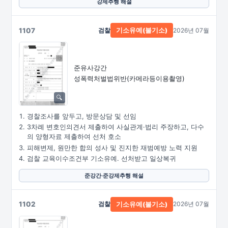
강제추행 해설
1107
검찰
2026년 07월
기소유예(불기소)
준유사강간
성폭력처벌법위반
(카메라등이용촬영)
경찰조사를 앞두고, 방문상담 및 선임
3차례 변호인의견서 제출하여 사실관계·법리 주장하고, 다수
의 양형자료 제출하여 선처 호소
피해변제, 원만한 합의 성사 및 진지한 재범예방 노력 지원
검찰 교육이수조건부 기소유예. 선처받고 일상복귀
준강간·준강제추행 해설
1102
검찰
2026년 07월
기소유예(불기소)