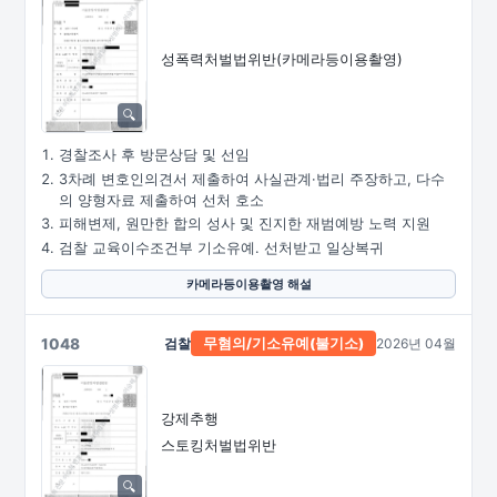
성폭력처벌법위반
(카메라등이용촬영)
경찰조사 후 방문상담 및 선임
3차례 변호인의견서 제출하여 사실관계·법리 주장하고, 다수
의 양형자료 제출하여 선처 호소
피해변제, 원만한 합의 성사 및 진지한 재범예방 노력 지원
검찰 교육이수조건부 기소유예. 선처받고 일상복귀
카메라등이용촬영 해설
1048
검찰
2026년 04월
무혐의/
기소유예(불기소)
강제추행
스토킹처벌법위반