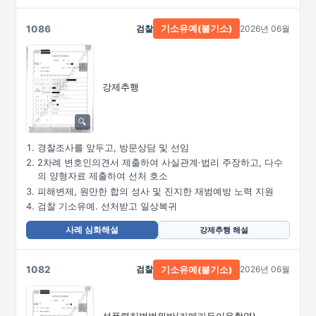
1086
검찰
2026년 06월
기소유예(불기소)
강제추행
경찰조사를 앞두고, 방문상담 및 선임
2차례 변호인의견서 제출하여 사실관계·법리 주장하고, 다수
의 양형자료 제출하여 선처 호소
피해변제, 원만한 합의 성사 및 진지한 재범예방 노력 지원
검찰 기소유예. 선처받고 일상복귀
사례 심화해설
강제추행 해설
1082
검찰
2026년 06월
기소유예(불기소)
성폭력처벌법위반
(카메라등이용촬영)