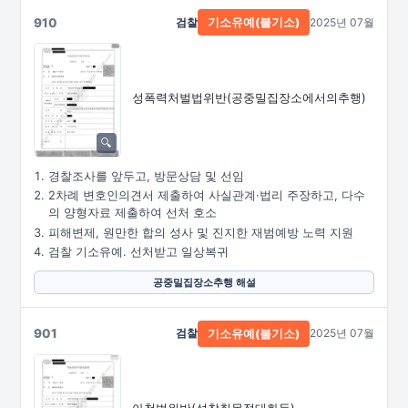
910
검찰
2025년 07월
기소유예(불기소)
성폭력처벌법위반
(공중밀집장소에서의추행)
경찰조사를 앞두고, 방문상담 및 선임
2차례 변호인의견서 제출하여 사실관계·법리 주장하고, 다수
의 양형자료 제출하여 선처 호소
피해변제, 원만한 합의 성사 및 진지한 재범예방 노력 지원
검찰 기소유예. 선처받고 일상복귀
공중밀집장소추행 해설
901
검찰
2025년 07월
기소유예(불기소)