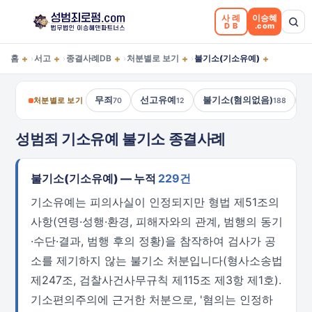
사례
이승혜
DB
.com
+
+
+
+
+
홈
서고
종결사례DB
처분별로 보기
불기소(기소유예)
›
›
›
›
무죄
선고유예
불기소(혐의없음)
처분별로 보기
70
12
188
성범죄 기소유예 불기소 종결사례
불기소(기소유예) — 누적
229건
기소유예는 피의사실이 인정되지만 형법 제51조의
사항(연령·성행·환경, 피해자와의 관계, 범행의 동기
·수단·결과, 범행 후의 정황)을 참작하여 검사가 공
소를 제기하지 않는 불기소 처분입니다(형사소송법
제247조, 검찰사건사무규칙 제115조 제3항 제1호).
기소편의주의에 근거한 처분으로, '혐의는 인정하