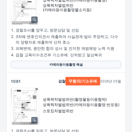
성폭력처벌법위반
(카메라등이용촬영물소지등)
경찰조사를 앞두고, 방문상담 및 선임
3차례 변호인의견서 제출하여 사실관계·법리 주장하고, 다수
의 양형자료 제출하여 선처 호소
피해변제, 원만한 합의 성사 및 진지한 재범예방 노력 지원
검찰 교육이수조건부 기소유예. 선처받고 일상복귀
카메라등이용촬영 해설
1081
검찰
2026년 05월
무혐의/기소유예
성폭력처벌법위반
(촬영물등이용협박)
성폭력처벌법위반
(카메라등이용촬영·
반포등)
스토킹처벌법위반
경찰조사를 앞두고, 방문상담 및 선임