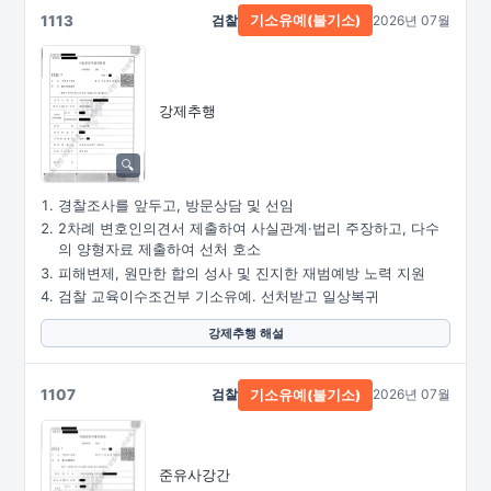
1113
검찰
2026년 07월
기소유예(불기소)
강제추행
경찰조사를 앞두고, 방문상담 및 선임
2차례 변호인의견서 제출하여 사실관계·법리 주장하고, 다수
의 양형자료 제출하여 선처 호소
피해변제, 원만한 합의 성사 및 진지한 재범예방 노력 지원
검찰 교육이수조건부 기소유예. 선처받고 일상복귀
강제추행 해설
1107
검찰
2026년 07월
기소유예(불기소)
준유사강간