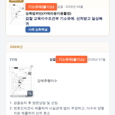
기소유예(불기소)
검찰 · 2026년 04월
성폭법위반(카메라등이용촬영)
검찰 교육이수조건부 기소유예. 선처받고 일상복
귀
사례 심화해설
2026년
1115
검찰
2026년 07월
기소유예(불기소)
강제추행미수
검찰송치 후 방문상담 및 선임
변호인의견서 제출하여 사실관계·법리 주장하고, 다수의 양형
자료 제출하여 선처 호소