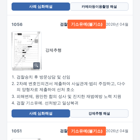
사례 심화해설
카메라등이용촬영 해설
1056
검찰
2026년 04월
기소유예(불기소)
강제추행
검찰송치 후 방문상담 및 선임
2차례 변호인의견서 제출하여 사실관계·법리 주장하고, 다수
의 양형자료 제출하여 선처 호소
피해변제, 원만한 합의 성사 및 진지한 재범예방 노력 지원
검찰 기소유예. 선처받고 일상복귀
사례 심화해설
강제추행 해설
1051
검찰
2026년 04월
기소유예(불기소)