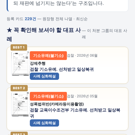
되 재판에 넘기지는 않는다'는 구조입니다.
등록 카드
229건
— 원장형 전체 나열 · 최신순
★ 꼭 확인해 보셔야 할 대표 사
— 이 처분 그룹의 대표 사
례
례
BEST 1
기소유예(불기소)
검찰 · 2026년 06월
강제추행
검찰 기소유예. 선처받고 일상복귀
사례 심화해설
BEST 2
기소유예(불기소)
검찰 · 2026년 05월
성폭법위반(카메라등이용촬영)
검찰 교육이수조건부 기소유예. 선처받고 일상복
귀
사례 심화해설
BEST 3