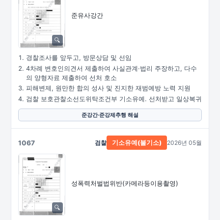
준유사강간
경찰조사를 앞두고, 방문상담 및 선임
4차례 변호인의견서 제출하여 사실관계·법리 주장하고, 다수
의 양형자료 제출하여 선처 호소
피해변제, 원만한 합의 성사 및 진지한 재범예방 노력 지원
검찰 보호관찰소선도위탁조건부 기소유예. 선처받고 일상복귀
준강간·준강제추행 해설
1067
검찰
2026년 05월
기소유예(불기소)
성폭력처벌법위반
(카메라등이용촬영)