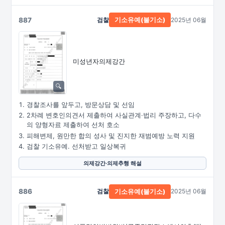
887
검찰
2025년 06월
기소유예(불기소)
미성년자의제강간
경찰조사를 앞두고, 방문상담 및 선임
2차례 변호인의견서 제출하여 사실관계·법리 주장하고, 다수
의 양형자료 제출하여 선처 호소
피해변제, 원만한 합의 성사 및 진지한 재범예방 노력 지원
검찰 기소유예. 선처받고 일상복귀
의제강간·의제추행 해설
886
검찰
2025년 06월
기소유예(불기소)