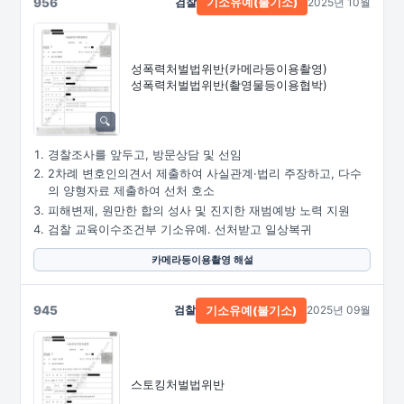
956
검찰
2025년 10월
기소유예(불기소)
성폭력처벌법위반
(카메라등이용촬영)
성폭력처벌법위반
(촬영물등이용협박)
경찰조사를 앞두고, 방문상담 및 선임
2차례 변호인의견서 제출하여 사실관계·법리 주장하고, 다수
의 양형자료 제출하여 선처 호소
피해변제, 원만한 합의 성사 및 진지한 재범예방 노력 지원
검찰 교육이수조건부 기소유예. 선처받고 일상복귀
카메라등이용촬영 해설
945
검찰
2025년 09월
기소유예(불기소)
스토킹처벌법위반