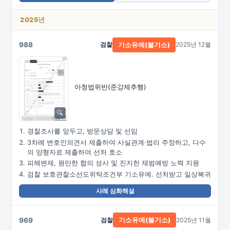
2025년
988
검찰
2025년 12월
기소유예(불기소)
아청법위반(준강제추행)
경찰조사를 앞두고, 방문상담 및 선임
3차례 변호인의견서 제출하여 사실관계·법리 주장하고, 다수
의 양형자료 제출하여 선처 호소
피해변제, 원만한 합의 성사 및 진지한 재범예방 노력 지원
검찰 보호관찰소선도위탁조건부 기소유예. 선처받고 일상복귀
사례 심화해설
969
검찰
2025년 11월
기소유예(불기소)