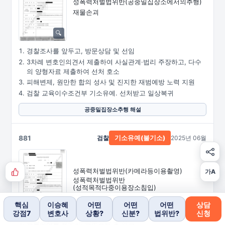
성폭력처벌법위반
(공중밀집장소에서의추행)
재물손괴
경찰조사를 앞두고, 방문상담 및 선임
3차례 변호인의견서 제출하여 사실관계·법리 주장하고, 다수
의 양형자료 제출하여 선처 호소
피해변제, 원만한 합의 성사 및 진지한 재범예방 노력 지원
검찰 교육이수조건부 기소유예. 선처받고 일상복귀
공중밀집장소추행 해설
881
검찰
2025년 06월
기소유예(불기소)
성폭력처벌법위반
(카메라등이용촬영)
가A
성폭력처벌법위반
(성적목적다중이용장소침입)
핵심
이승혜
어떤
어떤
어떤
상담
강점7
변호사
상황?
신분?
법위반?
신청
경찰조사를 앞두고, 방문상담 및 선임