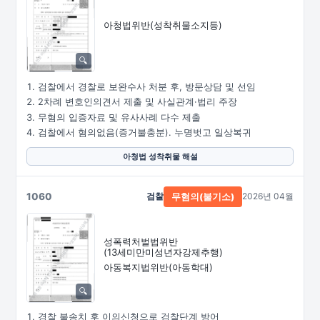
아청법위반(성착취물소지등)
검찰에서 경찰로 보완수사 처분 후, 방문상담 및 선임
2차례 변호인의견서 제출 및 사실관계·법리 주장
무혐의 입증자료 및 유사사례 다수 제출
검찰에서 혐의없음(증거불충분). 누명벗고 일상복귀
아청법 성착취물 해설
1060
검찰
2026년 04월
무혐의(불기소)
성폭력처벌법위반
(13세미만미성년자강제추행)
아동복지법위반(아동학대)
경찰 불송치 후 이의신청으로 검찰단계 방어