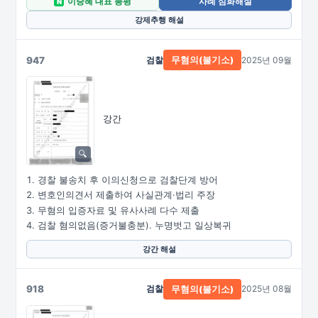
이승혜 대표 총평
사례 심화해설
N
강제추행 해설
947
검찰
2025년 09월
무혐의(불기소)
강간
경찰 불송치 후 이의신청으로 검찰단계 방어
변호인의견서 제출하여 사실관계·법리 주장
무혐의 입증자료 및 유사사례 다수 제출
검찰 혐의없음(증거불충분). 누명벗고 일상복귀
강간 해설
918
검찰
2025년 08월
무혐의(불기소)