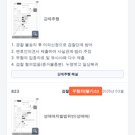
강제추행
경찰 불송치 후 이의신청으로 검찰단계 방어
변호인의견서 제출하여 사실관계·법리 주장
무혐의 입증자료 및 유사사례 다수 제출
검찰 혐의없음(증거불충분). 누명벗고 일상복귀
강제추행 해설
823
검찰
2025년 03월
무혐의(불기소)
성매매처벌법위반(성매매)