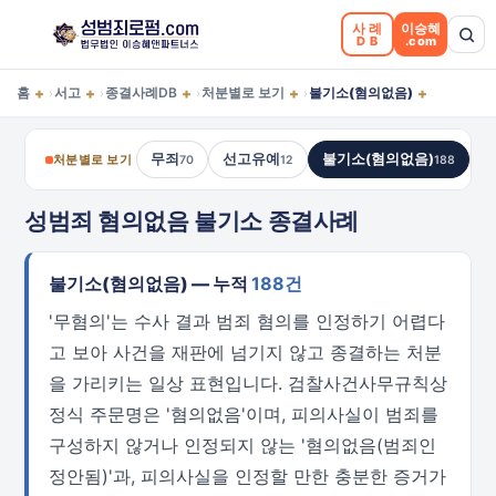
사례
이승혜
DB
.com
+
+
+
+
+
홈
서고
종결사례DB
처분별로 보기
불기소(혐의없음)
›
›
›
›
무죄
선고유예
불기소(혐의없음)
처분별로 보기
70
12
188
성범죄 혐의없음 불기소 종결사례
불기소(혐의없음) — 누적
188건
'무혐의'는 수사 결과 범죄 혐의를 인정하기 어렵다
고 보아 사건을 재판에 넘기지 않고 종결하는 처분
을 가리키는 일상 표현입니다. 검찰사건사무규칙상
정식 주문명은 '혐의없음'이며, 피의사실이 범죄를
구성하지 않거나 인정되지 않는 '혐의없음(범죄인
정안됨)'과, 피의사실을 인정할 만한 충분한 증거가