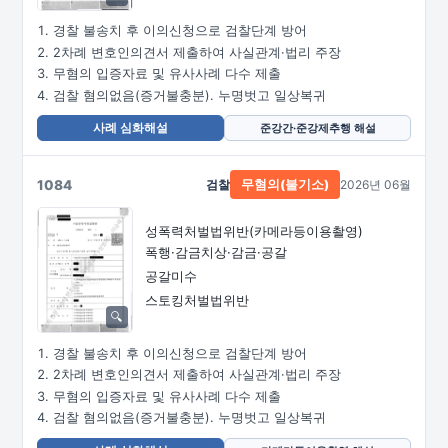
경찰 불송치 후 이의신청으로 검찰단계 방어
2차례 변호인의견서 제출하여 사실관계·법리 주장
무혐의 입증자료 및 유사사례 다수 제출
검찰 혐의없음(증거불충분). 누명벗고 일상복귀
사례 심화해설
준강간·준강제추행 해설
1084
검찰
2026년 06월
무혐의(불기소)
성폭력처벌법위반
(카메라등이용촬영)
폭행·감금치상·감금·공갈
공갈미수
스토킹처벌법위반
경찰 불송치 후 이의신청으로 검찰단계 방어
2차례 변호인의견서 제출하여 사실관계·법리 주장
무혐의 입증자료 및 유사사례 다수 제출
검찰 혐의없음(증거불충분). 누명벗고 일상복귀