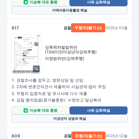
이승혜 대표 총평
사례 심화해설
N
카메라등이용촬영 해설
817
검찰
2025년 03월
무혐의(불기소)
성폭력처벌법위반
(13세미만미성년자강제추행)
아청법위반(강제추행)
경찰조사를 앞두고, 방문상담 및 선임
2차례 변호인의견서 제출하여 사실관계·법리 주장
무혐의 입증자료 및 유사사례 다수 제출
검찰 혐의없음(증거불충분). 누명벗고 일상복귀
이승혜 대표 총평
사례 심화해설
N
미성년자 성범죄 해설
809
검찰
2025년 02월
무혐의(불기소)