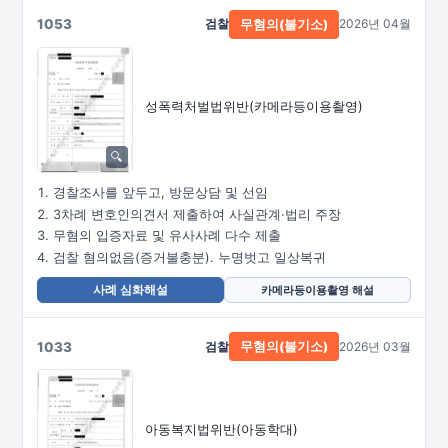
1053
검찰
2026년 04월
무혐의(불기소)
성폭력처벌법위반
(카메라등이용촬영)
경찰조사를 앞두고, 방문상담 및 선임
3차례 변호인의견서 제출하여 사실관계·법리 주장
무혐의 입증자료 및 유사사례 다수 제출
검찰 혐의없음(증거불충분). 누명벗고 일상복귀
사례 심화해설
카메라등이용촬영 해설
1033
검찰
2026년 03월
무혐의(불기소)
아동복지법위반(아동학대)