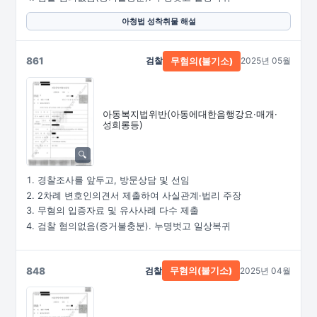
아청법 성착취물 해설
861
검찰
2025년 05월
무혐의(불기소)
아동복지법위반
(아동에대한음행강요·
매개·
성희롱등)
경찰조사를 앞두고, 방문상담 및 선임
2차례 변호인의견서 제출하여 사실관계·법리 주장
무혐의 입증자료 및 유사사례 다수 제출
검찰 혐의없음(증거불충분). 누명벗고 일상복귀
848
검찰
2025년 04월
무혐의(불기소)