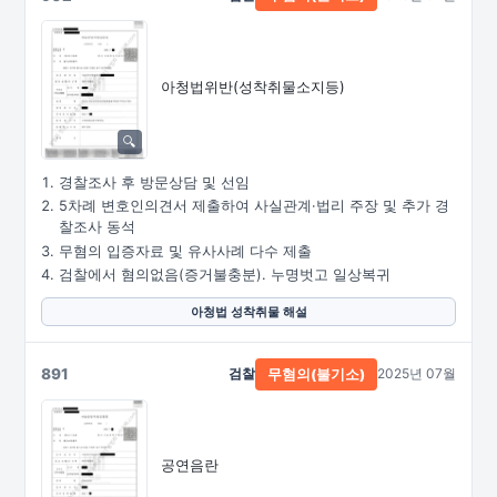
아청법위반(성착취물소지등)
경찰조사 후 방문상담 및 선임
5차례 변호인의견서 제출하여 사실관계·법리 주장 및 추가 경
찰조사 동석
무혐의 입증자료 및 유사사례 다수 제출
검찰에서 혐의없음(증거불충분). 누명벗고 일상복귀
아청법 성착취물 해설
891
검찰
2025년 07월
무혐의(불기소)
공연음란