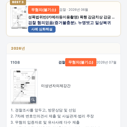
BEST 3
무혐의(불기소)
검찰 · 2026년 06월
성폭법위반(카메라등이용촬영) 폭행 감금치상 감금 공갈 공갈미수 스토킹처벌법위반
검찰 혐의없음(증거불충분). 누명벗고 일상복귀
사례 심화해설
2026년
1108
검찰
2026년 07월
무혐의(불기소)
미성년자의제강간
경찰조사를 앞두고, 방문상담 및 선임
7차례 변호인의견서 제출 및 사실관계·법리 주장
무혐의 입증자료 및 유사사례 다수 제출