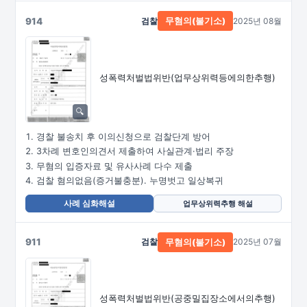
914
검찰
2025년 08월
무혐의(불기소)
성폭력처벌법위반
(업무상위력등에의한추행)
경찰 불송치 후 이의신청으로 검찰단계 방어
3차례 변호인의견서 제출하여 사실관계·법리 주장
무혐의 입증자료 및 유사사례 다수 제출
검찰 혐의없음(증거불충분). 누명벗고 일상복귀
사례 심화해설
업무상위력추행 해설
911
검찰
2025년 07월
무혐의(불기소)
성폭력처벌법위반
(공중밀집장소에서의추행)