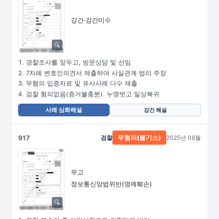
강간·강간미수
경찰조사를 앞두고, 방문상담 및 선임
7차례 변호인의견서 제출하여 사실관계·법리 주장
무혐의 입증자료 및 유사사례 다수 제출
검찰 혐의없음(증거불충분). 누명벗고 일상복귀
사례 심화해설
강간 해설
917
검찰
2025년 08월
무혐의(불기소)
무고
정보통신망법위반(명예훼손)