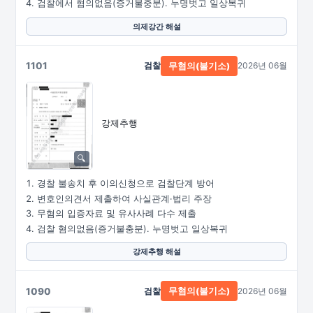
검찰에서 혐의없음(증거불충분). 누명벗고 일상복귀
의제강간 해설
1101
검찰
2026년 06월
무혐의(불기소)
강제추행
경찰 불송치 후 이의신청으로 검찰단계 방어
변호인의견서 제출하여 사실관계·법리 주장
무혐의 입증자료 및 유사사례 다수 제출
검찰 혐의없음(증거불충분). 누명벗고 일상복귀
강제추행 해설
1090
검찰
2026년 06월
무혐의(불기소)