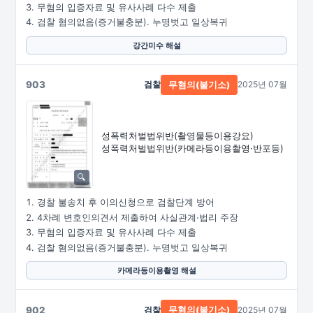
무혐의 입증자료 및 유사사례 다수 제출
검찰 혐의없음(증거불충분). 누명벗고 일상복귀
강간미수 해설
903
검찰
2025년 07월
무혐의(불기소)
성폭력처벌법위반
(촬영물등이용강요)
성폭력처벌법위반
(카메라등이용촬영·
반포등)
경찰 불송치 후 이의신청으로 검찰단계 방어
4차례 변호인의견서 제출하여 사실관계·법리 주장
무혐의 입증자료 및 유사사례 다수 제출
검찰 혐의없음(증거불충분). 누명벗고 일상복귀
카메라등이용촬영 해설
902
검찰
2025년 07월
무혐의(불기소)