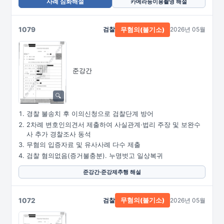
사례 심화해설
카메라등이용촬영 해설
1079
검찰
2026년 05월
무혐의(불기소)
준강간
경찰 불송치 후 이의신청으로 검찰단계 방어
2차례 변호인의견서 제출하여 사실관계·법리 주장 및 보완수
사 추가 경찰조사 동석
무혐의 입증자료 및 유사사례 다수 제출
검찰 혐의없음(증거불충분). 누명벗고 일상복귀
준강간·준강제추행 해설
1072
검찰
2026년 05월
무혐의(불기소)