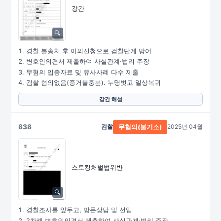
강간
경찰 불송치 후 이의신청으로 검찰단계 방어
변호인의견서 제출하여 사실관계·법리 주장
무혐의 입증자료 및 유사사례 다수 제출
검찰 혐의없음(증거불충분). 누명벗고 일상복귀
강간 해설
838
검찰
2025년 04월
무혐의(불기소)
스토킹처벌법위반
경찰조사를 앞두고, 방문상담 및 선임
2차례 변호인의견서 제출하여 사실관계·법리 주장