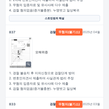
무혐의 입증자료 및 유사사례 다수 제출
검찰 혐의없음(증거불충분). 누명벗고 일상복귀
스토킹범죄 해설
837
검찰
2025년 04월
무혐의(불기소)
모해위증
경찰 불송치 후 이의신청으로 검찰단계 방어
변호인의견서 제출하여 사실관계·법리 주장
무혐의 입증자료 및 유사사례 다수 제출
검찰 혐의없음(증거불충분). 누명벗고 일상복
833
검찰
2025년 03월
무혐의(불기소)