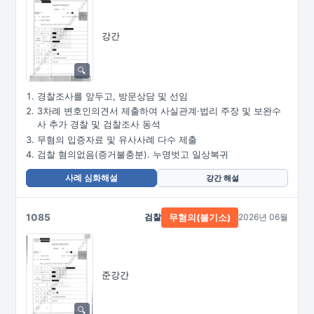
강간
경찰조사를 앞두고, 방문상담 및 선임
3차례 변호인의견서 제출하여 사실관계·법리 주장 및 보완수
사 추가 경찰 및 검찰조사 동석
무혐의 입증자료 및 유사사례 다수 제출
검찰 혐의없음(증거불충분). 누명벗고 일상복귀
사례 심화해설
강간 해설
1085
검찰
2026년 06월
무혐의(불기소)
준강간