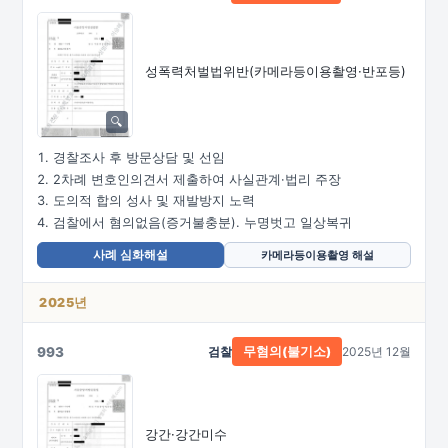
성폭력처벌법위반
(카메라등이용촬영·
반포등)
경찰조사 후 방문상담 및 선임
2차례 변호인의견서 제출하여 사실관계·법리 주장
도의적 합의 성사 및 재발방지 노력
검찰에서 혐의없음(증거불충분). 누명벗고 일상복귀
사례 심화해설
카메라등이용촬영 해설
2025년
993
검찰
2025년 12월
무혐의(불기소)
강간·강간미수