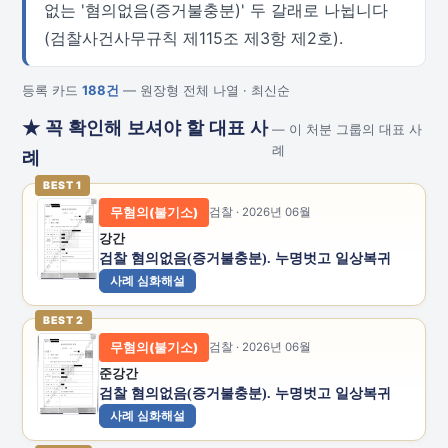
없는 '혐의없음(증거불충분)' 두 갈래로 나뉩니다
(검찰사건사무규칙 제115조 제3항 제2호).
등록 카드
188건
— 원장형 전체 나열 · 최신순
★ 꼭 확인해 보셔야 할 대표 사
— 이 처분 그룹의 대표 사
례
례
BEST 1
무혐의(불기소)
검찰 · 2026년 06월
강간
검찰 혐의없음(증거불충분). 누명벗고 일상복귀
사례 심화해설
BEST 2
무혐의(불기소)
검찰 · 2026년 06월
준강간
검찰 혐의없음(증거불충분). 누명벗고 일상복귀
사례 심화해설