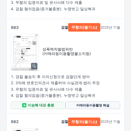
무혐의 입증자료 및 유사사례 다수 제출
검찰 혐의없음(증거불충분). 누명벗고 일상복귀
983
검찰
2025년 11월
무혐의(불기소)
성폭력처벌법위반
(카메라등이용촬영물소지등)
경찰 불송치 후 이의신청으로 검찰단계 방어
3차례 변호인의견서 제출하여 사실관계·법리 주장
무혐의 입증자료 및 유사사례 다수 제출
검찰 혐의없음(증거불충분). 누명벗고 일상복귀
이승혜 대표 총평
카메라등이용촬영 해설
N
982
검찰
2025년 11월
무혐의(불기소)