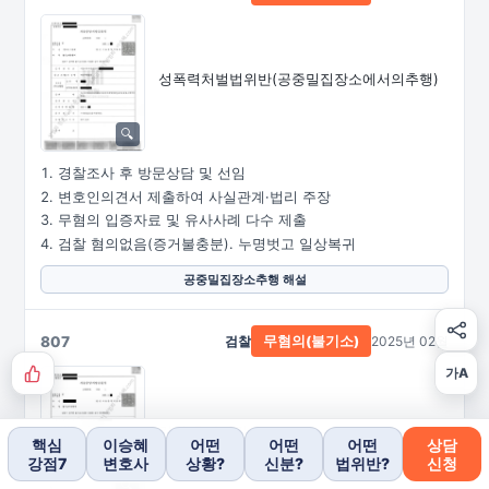
성폭력처벌법위반
(공중밀집장소에서의추행)
경찰조사 후 방문상담 및 선임
변호인의견서 제출하여 사실관계·법리 주장
무혐의 입증자료 및 유사사례 다수 제출
검찰 혐의없음(증거불충분). 누명벗고 일상복귀
공중밀집장소추행 해설
807
검찰
2025년 02월
무혐의(불기소)
가A
강간·유사강간
핵심
이승혜
어떤
어떤
어떤
상담
강점7
변호사
상황?
신분?
법위반?
신청