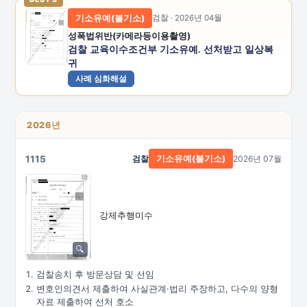
기소유예(불기소)
검찰 · 2026년 04월
성폭법위반(카메라등이용촬영)
검찰 교육이수조건부 기소유예. 선처받고 일상복
귀
사례 심화해설
2026년
1115
검찰
2026년 07월
기소유예(불기소)
강제추행미수
검찰송치 후 방문상담 및 선임
변호인의견서 제출하여 사실관계·법리 주장하고, 다수의 양형
자료 제출하여 선처 호소