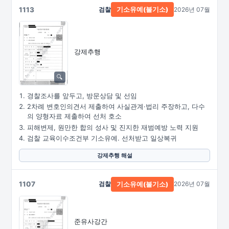
1113
검찰
2026년 07월
기소유예(불기소)
강제추행
경찰조사를 앞두고, 방문상담 및 선임
2차례 변호인의견서 제출하여 사실관계·법리 주장하고, 다수
의 양형자료 제출하여 선처 호소
피해변제, 원만한 합의 성사 및 진지한 재범예방 노력 지원
검찰 교육이수조건부 기소유예. 선처받고 일상복귀
강제추행 해설
1107
검찰
2026년 07월
기소유예(불기소)
준유사강간