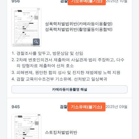
956
검찰
2025년 10월
기소유예(불기소)
성폭력처벌법위반
(카메라등이용촬영)
성폭력처벌법위반
(촬영물등이용협박)
경찰조사를 앞두고, 방문상담 및 선임
2차례 변호인의견서 제출하여 사실관계·법리 주장하고, 다수
의 양형자료 제출하여 선처 호소
피해변제, 원만한 합의 성사 및 진지한 재범예방 노력 지원
검찰 교육이수조건부 기소유예. 선처받고 일상복귀
카메라등이용촬영 해설
945
검찰
2025년 09월
기소유예(불기소)
스토킹처벌법위반