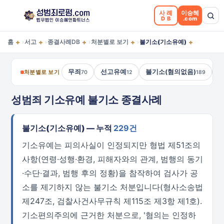
사례
이승혜
DB
.com
+
+
+
+
+
홈
서고
종결사례DB
처분별로 보기
불기소(기소유예)
›
›
›
›
무죄
선고유예
불기소(혐의없음)
처분별로 보기
70
12
189
성범죄 기소유예 불기소 종결사례
불기소(기소유예) — 누적
229건
기소유예는 피의사실이 인정되지만 형법 제51조의
사항(연령·성행·환경, 피해자와의 관계, 범행의 동기
·수단·결과, 범행 후의 정황)을 참작하여 검사가 공
소를 제기하지 않는 불기소 처분입니다(형사소송법
제247조, 검찰사건사무규칙 제115조 제3항 제1호).
기소편의주의에 근거한 처분으로, '혐의는 인정하