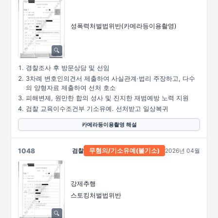
성폭력처벌법위반
(카메라등이용촬영)
경찰조사 후 방문상담 및 선임
3차례 변호인의견서 제출하여 사실관계·법리 주장하고, 다수
의 양형자료 제출하여 선처 호소
피해변제, 원만한 합의 성사 및 진지한 재범예방 노력 지원
검찰 교육이수조건부 기소유예. 선처받고 일상복귀
카메라등이용촬영 해설
1048
검찰
2026년 04월
무혐의/
기소유예(불기소)
강제추행
스토킹처벌법위반