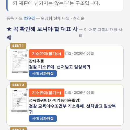
되 재판에 넘기지는 않는다'는 구조입니다.
등록 카드
229건
— 원장형 전체 나열 · 최신순
★ 꼭 확인해 보셔야 할 대표 사
— 이 처분 그룹의 대표 사
례
례
BEST 1
기소유예(불기소)
검찰 · 2026년 06월
강제추행
검찰 기소유예. 선처받고 일상복귀
사례 심화해설
BEST 2
기소유예(불기소)
검찰 · 2026년 05월
성폭법위반(카메라등이용촬영)
검찰 교육이수조건부 기소유예. 선처받고 일상복
귀
사례 심화해설
BEST 3