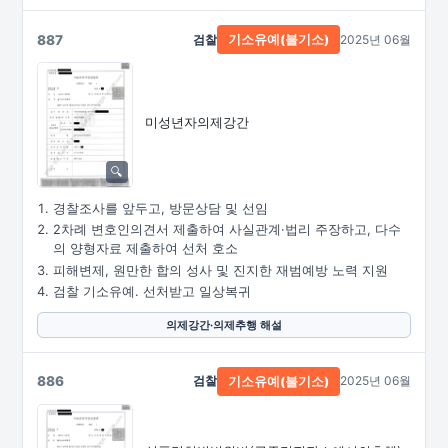
887
검찰
2025년 06월
기소유예(불기소)
미성년자의제강간
경찰조사를 앞두고, 방문상담 및 선임
2차례 변호인의견서 제출하여 사실관계·법리 주장하고, 다수
의 양형자료 제출하여 선처 호소
피해변제, 원만한 합의 성사 및 진지한 재범예방 노력 지원
검찰 기소유예. 선처받고 일상복귀
의제강간·의제추행 해설
886
검찰
2025년 06월
기소유예(불기소)