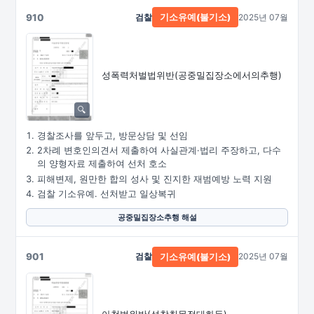
910
검찰
2025년 07월
기소유예(불기소)
성폭력처벌법위반
(공중밀집장소에서의추행)
경찰조사를 앞두고, 방문상담 및 선임
2차례 변호인의견서 제출하여 사실관계·법리 주장하고, 다수
의 양형자료 제출하여 선처 호소
피해변제, 원만한 합의 성사 및 진지한 재범예방 노력 지원
검찰 기소유예. 선처받고 일상복귀
공중밀집장소추행 해설
901
검찰
2025년 07월
기소유예(불기소)