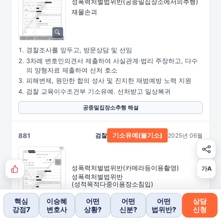
성폭력처벌법위반
(공중밀집장소에서의추행)
재물손괴
경찰조사를 앞두고, 방문상담 및 선임
3차례 변호인의견서 제출하여 사실관계·법리 주장하고, 다수
의 양형자료 제출하여 선처 호소
피해변제, 원만한 합의 성사 및 진지한 재범예방 노력 지원
검찰 교육이수조건부 기소유예. 선처받고 일상복귀
공중밀집장소추행 해설
881
검찰
2025년 06월
기소유예(불기소)
성폭력처벌법위반
(카메라등이용촬영)
가A
성폭력처벌법위반
(성적목적다중이용장소침입)
핵심
이승혜
어떤
어떤
어떤
상담
강점7
변호사
상황?
신분?
법위반?
신청
경찰조사를 앞두고, 방문상담 및 선임