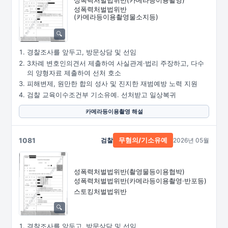
성폭력처벌법위반
(카메라등이용촬영물소지등)
경찰조사를 앞두고, 방문상담 및 선임
3차례 변호인의견서 제출하여 사실관계·법리 주장하고, 다수
의 양형자료 제출하여 선처 호소
피해변제, 원만한 합의 성사 및 진지한 재범예방 노력 지원
검찰 교육이수조건부 기소유예. 선처받고 일상복귀
카메라등이용촬영 해설
1081
검찰
2026년 05월
무혐의/기소유예
성폭력처벌법위반
(촬영물등이용협박)
성폭력처벌법위반
(카메라등이용촬영·
반포등)
스토킹처벌법위반
경찰조사를 앞두고, 방문상담 및 선임