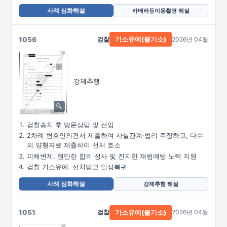
사례 심화해설
카메라등이용촬영 해설
1056
검찰
2026년 04월
기소유예(불기소)
강제추행
검찰송치 후 방문상담 및 선임
2차례 변호인의견서 제출하여 사실관계·법리 주장하고, 다수
의 양형자료 제출하여 선처 호소
피해변제, 원만한 합의 성사 및 진지한 재범예방 노력 지원
검찰 기소유예. 선처받고 일상복귀
사례 심화해설
강제추행 해설
1051
검찰
2026년 04월
기소유예(불기소)