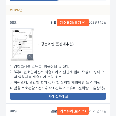
2025년
988
검찰
2025년 12월
기소유예(불기소)
아청법위반(준강제추행)
경찰조사를 앞두고, 방문상담 및 선임
3차례 변호인의견서 제출하여 사실관계·법리 주장하고, 다수
의 양형자료 제출하여 선처 호소
피해변제, 원만한 합의 성사 및 진지한 재범예방 노력 지원
검찰 보호관찰소선도위탁조건부 기소유예. 선처받고 일상복귀
사례 심화해설
969
검찰
2025년 11월
기소유예(불기소)