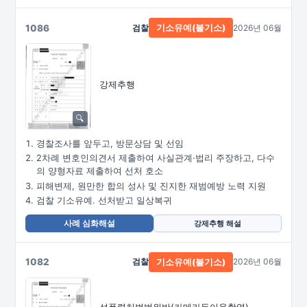
1086
검찰
2026년 06월
기소유예(불기소)
강제추행
경찰조사를 앞두고, 방문상담 및 선임
2차례 변호인의견서 제출하여 사실관계·법리 주장하고, 다수
의 양형자료 제출하여 선처 호소
피해변제, 원만한 합의 성사 및 진지한 재범예방 노력 지원
검찰 기소유예. 선처받고 일상복귀
사례 심화해설
강제추행 해설
1082
검찰
2026년 06월
기소유예(불기소)
성폭력처벌법위반
(카메라등이용촬영)