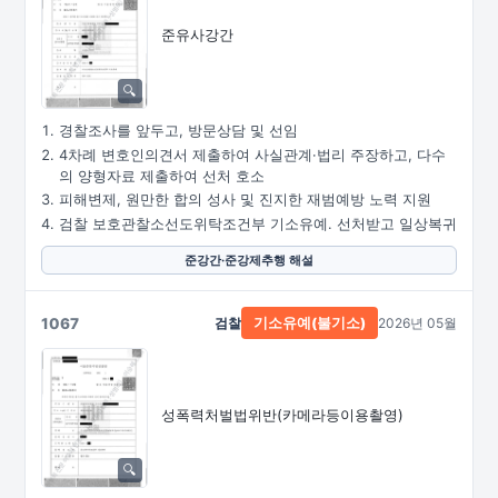
준유사강간
경찰조사를 앞두고, 방문상담 및 선임
4차례 변호인의견서 제출하여 사실관계·법리 주장하고, 다수
의 양형자료 제출하여 선처 호소
피해변제, 원만한 합의 성사 및 진지한 재범예방 노력 지원
검찰 보호관찰소선도위탁조건부 기소유예. 선처받고 일상복귀
준강간·준강제추행 해설
1067
검찰
2026년 05월
기소유예(불기소)
성폭력처벌법위반
(카메라등이용촬영)