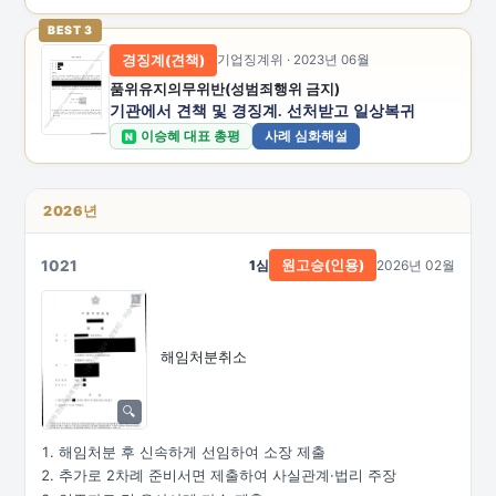
BEST 3
경징계(견책)
기업징계위 · 2023년 06월
품위유지의무위반(성범죄행위 금지)
기관에서 견책 및 경징계. 선처받고 일상복귀
이승혜 대표 총평
사례 심화해설
N
2026년
1021
1심
2026년 02월
원고승(인용)
해임처분취소
해임처분 후 신속하게 선임하여 소장 제출
추가로 2차례 준비서면 제출하여 사실관계·법리 주장