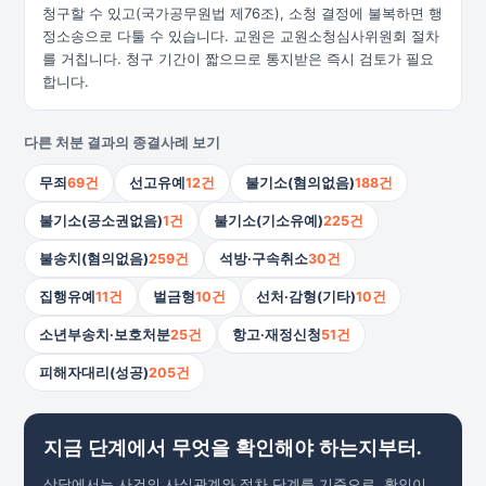
청구할 수 있고(국가공무원법 제76조), 소청 결정에 불복하면 행
정소송으로 다툴 수 있습니다. 교원은 교원소청심사위원회 절차
를 거칩니다. 청구 기간이 짧으므로 통지받은 즉시 검토가 필요
합니다.
다른 처분 결과의 종결사례 보기
무죄
69건
선고유예
12건
불기소(혐의없음)
188건
불기소(공소권없음)
1건
불기소(기소유예)
225건
불송치(혐의없음)
259건
석방·구속취소
30건
집행유예
11건
벌금형
10건
선처·감형(기타)
10건
소년부송치·보호처분
25건
항고·재정신청
51건
피해자대리(성공)
205건
지금 단계에서 무엇을 확인해야 하는지부터.
상담에서는 사건의 사실관계와 절차 단계를 기준으로, 확인이