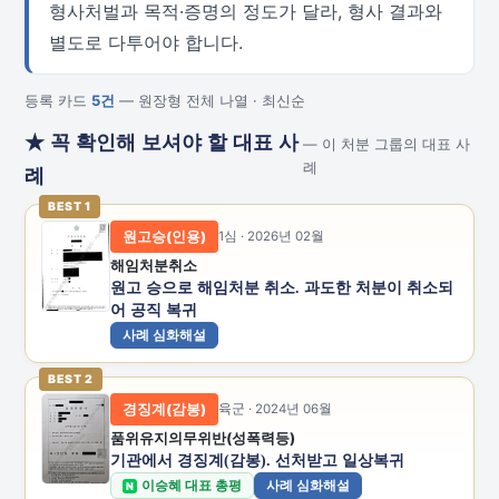
형사처벌과 목적·증명의 정도가 달라, 형사 결과와
별도로 다투어야 합니다.
등록 카드
5건
— 원장형 전체 나열 · 최신순
★ 꼭 확인해 보셔야 할 대표 사
— 이 처분 그룹의 대표 사
례
례
BEST 1
원고승(인용)
1심 · 2026년 02월
해임처분취소
원고 승으로 해임처분 취소. 과도한 처분이 취소되
어 공직 복귀
사례 심화해설
BEST 2
경징계(감봉)
육군 · 2024년 06월
품위유지의무위반(성폭력등)
기관에서 경징계(감봉). 선처받고 일상복귀
이승혜 대표 총평
사례 심화해설
N