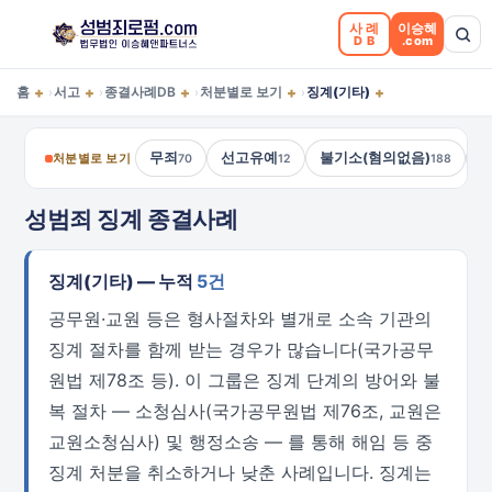
사례
이승혜
DB
.com
+
+
+
+
+
홈
서고
종결사례DB
처분별로 보기
징계(기타)
›
›
›
›
무죄
선고유예
불기소(혐의없음)
처분별로 보기
70
12
188
성범죄 징계 종결사례
징계(기타) — 누적
5건
공무원·교원 등은 형사절차와 별개로 소속 기관의
징계 절차를 함께 받는 경우가 많습니다(국가공무
원법 제78조 등). 이 그룹은 징계 단계의 방어와 불
복 절차 — 소청심사(국가공무원법 제76조, 교원은
교원소청심사) 및 행정소송 — 를 통해 해임 등 중
징계 처분을 취소하거나 낮춘 사례입니다. 징계는