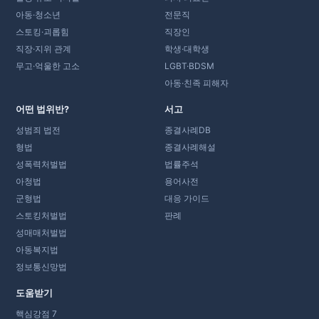
아동·청소년
전문직
스토킹·괴롭힘
직장인
직장·지위 관계
학생·대학생
무고·억울한 고소
LGBT·BDSM
아동·친족 피해자
어떤 법위반?
서고
성범죄 법전
종결사례DB
형법
종결사례해설
성폭력처벌법
법률주석
아청법
용어사전
군형법
대응 가이드
스토킹처벌법
판례
성매매처벌법
아동복지법
정보통신망법
도움받기
핵심강점 7