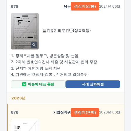
678
육군
2024년 06월
경징계(감봉)
품위유지의무위반(성폭력등)
징계조사를 앞두고, 방문상담 및 선임
2차례 변호인의견서 제출 및 사실관계·법리 주장
진지한 재범예방 노력 지원
기관에서 경징계(감봉). 선처받고 일상복귀
이승혜 대표 총평
사례 심화해설
N
2023년
676
기업징계위
2023년 06월
경징계(견책)