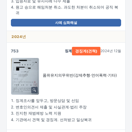
입증자료 및 유사사례 다수 제출
원고 승으로 해임처분 취소. 과도한 처분이 취소되어 공직 복
귀
사례 심화해설
2024년
753
징계
2024년 12월
경징계(견책)
품위유지의무위반
(강제추행·
언어폭력·
기타)
징계조사를 앞두고, 방문상담 및 선임
변호인의견서 제출 및 사실관계·법리 주장
진지한 재범예방 노력 지원
기관에서 견책 및 경징계. 선처받고 일상복귀