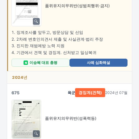
품위유지의무위반(성범죄행위·금지)
징계조사를 앞두고, 방문상담 및 선임
2차례 변호인의견서 제출 및 사실관계·법리 주장
진지한 재범예방 노력 지원
기관에서 견책 및 경징계. 선처받고 일상복귀
이승혜 대표 총평
사례 심화해설
N
2024년
675
육군
2024년 07월
경징계(견책)
품위유지의무위반(성폭력등)