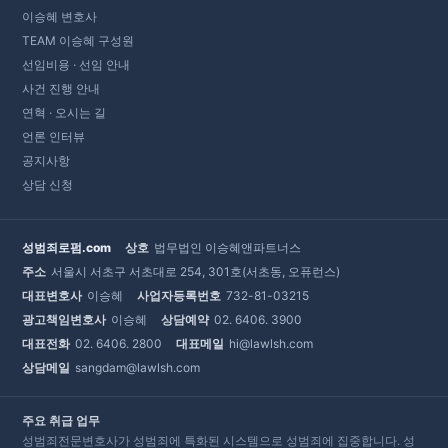
이승혜 변호사
TEAM 이승혜 구성원
선임비용 · 선임 안내
사건 진행 안내
연혁 · 오시는 길
언론 인터뷰
공지사항
상담 신청
성범죄로펌.com
상호
법무법인 이승혜앤파트너스
주소
서울시 서초구 서초대로 254, 301호(서초동, 오퓨런스)
대표변호사
이승혜
사업자등록번호
732-81-03215
광고책임변호사
이승혜
상담예약
02. 6406. 3900
대표전화
02. 6406. 2800
대표메일
hi@lawlsh.com
상담메일
sangdam@lawlsh.com
주요 취급 업무
성범죄전문변호사가 성범죄에 특화된 시스템으로 성범죄에 집중합니다. 성