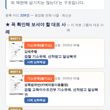
되 재판에 넘기지는 않는다'는 구조입니다.
등록 카드
229건
— 원장형 전체 나열 · 최신순
★ 꼭 확인해 보셔야 할 대표 사
— 이 처분 그룹의 대표 사
례
례
BEST 1
기소유예(불기소)
검찰 · 2026년 06월
강제추행
검찰 기소유예. 선처받고 일상복귀
사례 심화해설
BEST 2
기소유예(불기소)
검찰 · 2026년 05월
성폭법위반(카메라등이용촬영)
검찰 교육이수조건부 기소유예. 선처받고 일상복
귀
사례 심화해설
BEST 3