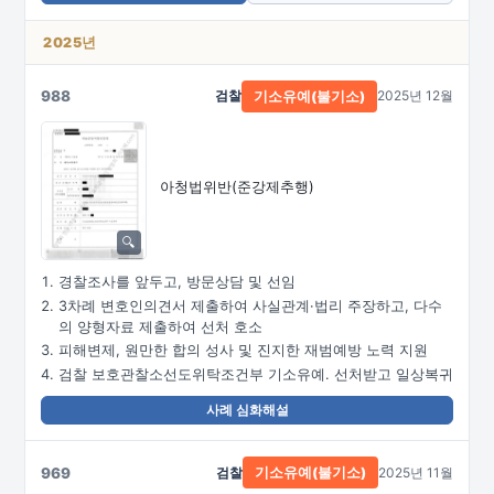
2025년
988
검찰
2025년 12월
기소유예(불기소)
아청법위반(준강제추행)
경찰조사를 앞두고, 방문상담 및 선임
3차례 변호인의견서 제출하여 사실관계·법리 주장하고, 다수
의 양형자료 제출하여 선처 호소
피해변제, 원만한 합의 성사 및 진지한 재범예방 노력 지원
검찰 보호관찰소선도위탁조건부 기소유예. 선처받고 일상복귀
사례 심화해설
969
검찰
2025년 11월
기소유예(불기소)