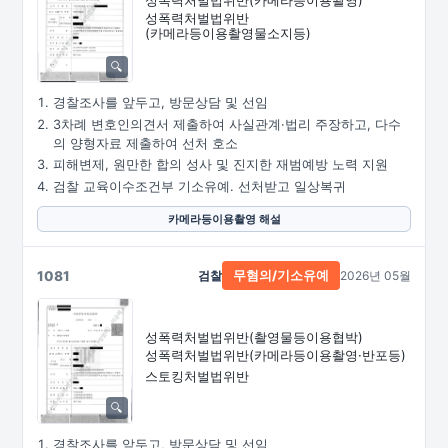
성폭력처벌법위반
(카메라등이용촬영물소지등)
경찰조사를 앞두고, 방문상담 및 선임
3차례 변호인의견서 제출하여 사실관계·법리 주장하고, 다수
의 양형자료 제출하여 선처 호소
피해변제, 원만한 합의 성사 및 진지한 재범예방 노력 지원
검찰 교육이수조건부 기소유예. 선처받고 일상복귀
카메라등이용촬영 해설
1081
검찰
2026년 05월
무혐의/기소유예
성폭력처벌법위반
(촬영물등이용협박)
성폭력처벌법위반
(카메라등이용촬영·
반포등)
스토킹처벌법위반
경찰조사를 앞두고, 방문상담 및 선임