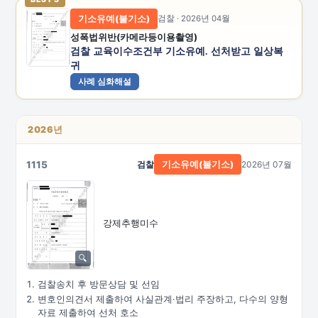
기소유예(불기소)
검찰 · 2026년 04월
성폭법위반(카메라등이용촬영)
검찰 교육이수조건부 기소유예. 선처받고 일상복
귀
사례 심화해설
2026년
1115
검찰
2026년 07월
기소유예(불기소)
강제추행미수
검찰송치 후 방문상담 및 선임
변호인의견서 제출하여 사실관계·법리 주장하고, 다수의 양형
자료 제출하여 선처 호소