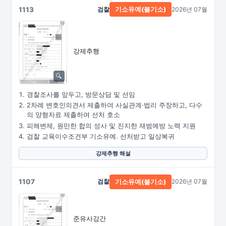
1113
검찰
2026년 07월
기소유예(불기소)
강제추행
경찰조사를 앞두고, 방문상담 및 선임
2차례 변호인의견서 제출하여 사실관계·법리 주장하고, 다수
의 양형자료 제출하여 선처 호소
피해변제, 원만한 합의 성사 및 진지한 재범예방 노력 지원
검찰 교육이수조건부 기소유예. 선처받고 일상복귀
강제추행 해설
1107
검찰
2026년 07월
기소유예(불기소)
준유사강간