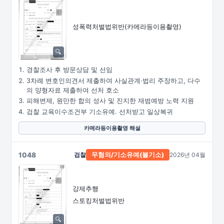
성폭력처벌법위반
(카메라등이용촬영)
경찰조사 후 방문상담 및 선임
3차례 변호인의견서 제출하여 사실관계·법리 주장하고, 다수
의 양형자료 제출하여 선처 호소
피해변제, 원만한 합의 성사 및 진지한 재범예방 노력 지원
검찰 교육이수조건부 기소유예. 선처받고 일상복귀
카메라등이용촬영 해설
1048
검찰
2026년 04월
무혐의/
기소유예(불기소)
강제추행
스토킹처벌법위반