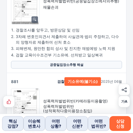
성폭력처벌법위반
(공중밀집장소에서의추행)
재물손괴
경찰조사를 앞두고, 방문상담 및 선임
3차례 변호인의견서 제출하여 사실관계·법리 주장하고, 다수
의 양형자료 제출하여 선처 호소
피해변제, 원만한 합의 성사 및 진지한 재범예방 노력 지원
검찰 교육이수조건부 기소유예. 선처받고 일상복귀
공중밀집장소추행 해설
881
검찰
2025년 06월
기소유예(불기소)
성폭력처벌법위반
(카메라등이용촬영)
가A
성폭력처벌법위반
(성적목적다중이용장소침입)
핵심
이승혜
어떤
어떤
어떤
상담
강점7
변호사
상황?
신분?
법위반?
신청
경찰조사를 앞두고, 방문상담 및 선임