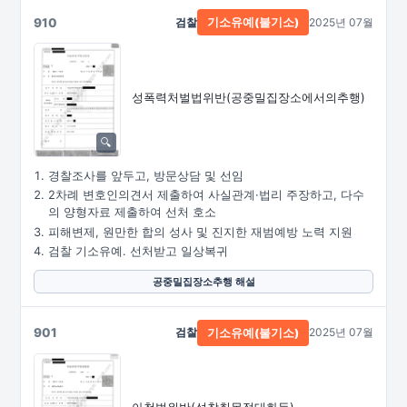
910
검찰
2025년 07월
기소유예(불기소)
성폭력처벌법위반
(공중밀집장소에서의추행)
경찰조사를 앞두고, 방문상담 및 선임
2차례 변호인의견서 제출하여 사실관계·법리 주장하고, 다수
의 양형자료 제출하여 선처 호소
피해변제, 원만한 합의 성사 및 진지한 재범예방 노력 지원
검찰 기소유예. 선처받고 일상복귀
공중밀집장소추행 해설
901
검찰
2025년 07월
기소유예(불기소)