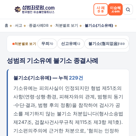
사례
이승혜
DB
.com
+
+
+
+
+
홈
서고
종결사례DB
처분별로 보기
불기소(기소유예)
›
›
›
›
무죄
선고유예
불기소(혐의없음)
처분별로 보기
70
12
189
성범죄 기소유예 불기소 종결사례
불기소(기소유예) — 누적
229건
기소유예는 피의사실이 인정되지만 형법 제51조의
사항(연령·성행·환경, 피해자와의 관계, 범행의 동기
·수단·결과, 범행 후의 정황)을 참작하여 검사가 공
소를 제기하지 않는 불기소 처분입니다(형사소송법
제247조, 검찰사건사무규칙 제115조 제3항 제1호).
기소편의주의에 근거한 처분으로, '혐의는 인정하