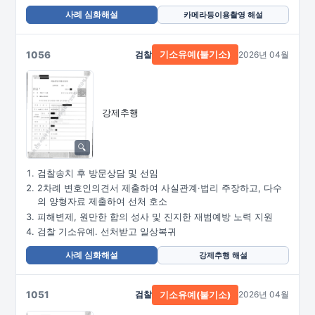
사례 심화해설
카메라등이용촬영 해설
1056
검찰
2026년 04월
기소유예(불기소)
강제추행
검찰송치 후 방문상담 및 선임
2차례 변호인의견서 제출하여 사실관계·법리 주장하고, 다수
의 양형자료 제출하여 선처 호소
피해변제, 원만한 합의 성사 및 진지한 재범예방 노력 지원
검찰 기소유예. 선처받고 일상복귀
사례 심화해설
강제추행 해설
1051
검찰
2026년 04월
기소유예(불기소)