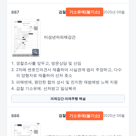
887
검찰
2025년 06월
기소유예(불기소)
미성년자의제강간
경찰조사를 앞두고, 방문상담 및 선임
2차례 변호인의견서 제출하여 사실관계·법리 주장하고, 다수
의 양형자료 제출하여 선처 호소
피해변제, 원만한 합의 성사 및 진지한 재범예방 노력 지원
검찰 기소유예. 선처받고 일상복귀
의제강간·의제추행 해설
886
검찰
2025년 06월
기소유예(불기소)