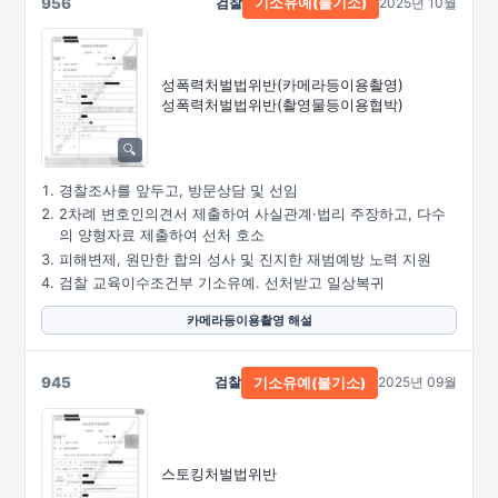
956
검찰
2025년 10월
기소유예(불기소)
성폭력처벌법위반
(카메라등이용촬영)
성폭력처벌법위반
(촬영물등이용협박)
경찰조사를 앞두고, 방문상담 및 선임
2차례 변호인의견서 제출하여 사실관계·법리 주장하고, 다수
의 양형자료 제출하여 선처 호소
피해변제, 원만한 합의 성사 및 진지한 재범예방 노력 지원
검찰 교육이수조건부 기소유예. 선처받고 일상복귀
카메라등이용촬영 해설
945
검찰
2025년 09월
기소유예(불기소)
스토킹처벌법위반