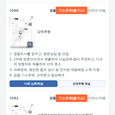
1086
검찰
2026년 06월
기소유예(불기소)
강제추행
경찰조사를 앞두고, 방문상담 및 선임
2차례 변호인의견서 제출하여 사실관계·법리 주장하고, 다수
의 양형자료 제출하여 선처 호소
피해변제, 원만한 합의 성사 및 진지한 재범예방 노력 지원
검찰 기소유예. 선처받고 일상복귀
사례 심화해설
강제추행 해설
1082
검찰
2026년 06월
기소유예(불기소)
성폭력처벌법위반
(카메라등이용촬영)