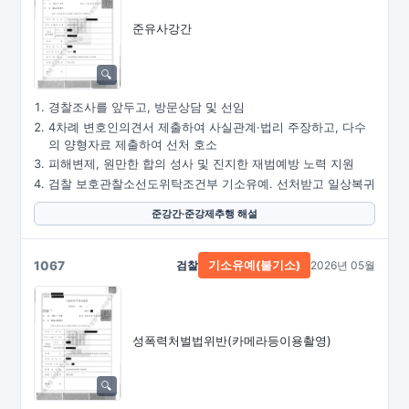
준유사강간
경찰조사를 앞두고, 방문상담 및 선임
4차례 변호인의견서 제출하여 사실관계·법리 주장하고, 다수
의 양형자료 제출하여 선처 호소
피해변제, 원만한 합의 성사 및 진지한 재범예방 노력 지원
검찰 보호관찰소선도위탁조건부 기소유예. 선처받고 일상복귀
준강간·준강제추행 해설
1067
검찰
2026년 05월
기소유예(불기소)
성폭력처벌법위반
(카메라등이용촬영)