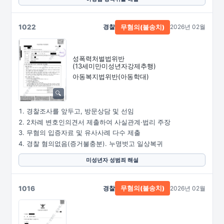
1022
경찰
2026년 02월
무혐의(불송치)
성폭력처벌법위반
(13세미만미성년자강제추행)
아동복지법위반(아동학대)
경찰조사를 앞두고, 방문상담 및 선임
2차례 변호인의견서 제출하여 사실관계·법리 주장
무혐의 입증자료 및 유사사례 다수 제출
경찰 혐의없음(증거불충분). 누명벗고 일상복귀
미성년자 성범죄 해설
1016
경찰
2026년 02월
무혐의(불송치)