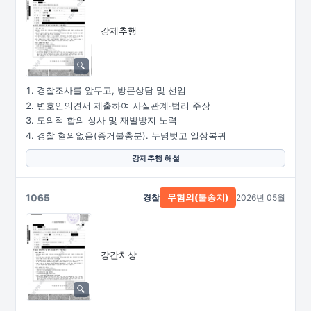
강제추행
경찰조사를 앞두고, 방문상담 및 선임
변호인의견서 제출하여 사실관계·법리 주장
도의적 합의 성사 및 재발방지 노력
경찰 혐의없음(증거불충분). 누명벗고 일상복귀
강제추행 해설
1065
경찰
2026년 05월
무혐의(불송치)
강간치상