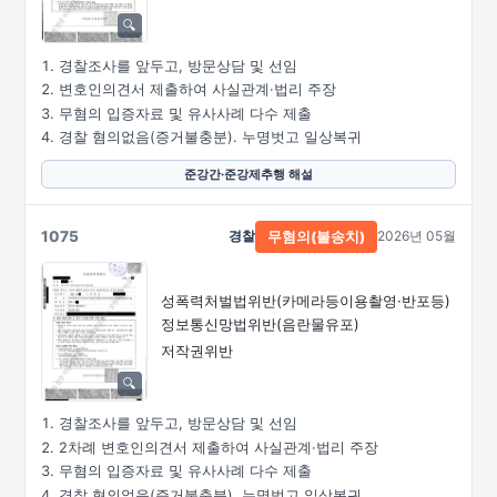
경찰조사를 앞두고, 방문상담 및 선임
변호인의견서 제출하여 사실관계·법리 주장
무혐의 입증자료 및 유사사례 다수 제출
경찰 혐의없음(증거불충분). 누명벗고 일상복귀
준강간·준강제추행 해설
1075
경찰
2026년 05월
무혐의(불송치)
성폭력처벌법위반
(카메라등이용촬영·
반포등)
정보통신망법위반(음란물유포)
저작권위반
경찰조사를 앞두고, 방문상담 및 선임
2차례 변호인의견서 제출하여 사실관계·법리 주장
무혐의 입증자료 및 유사사례 다수 제출
경찰 혐의없음(증거불충분). 누명벗고 일상복귀