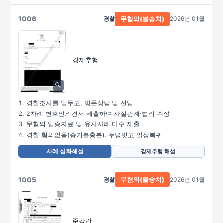
1006
경찰
2026년 01월
무혐의(불송치)
강제추행
경찰조사를 앞두고, 방문상담 및 선임
2차례 변호인의견서 제출하여 사실관계·법리 주장
무혐의 입증자료 및 유사사례 다수 제출
경찰 혐의없음(증거불충분). 누명벗고 일상복귀
사례 심화해설
강제추행 해설
1005
경찰
2026년 01월
무혐의(불송치)
준강간