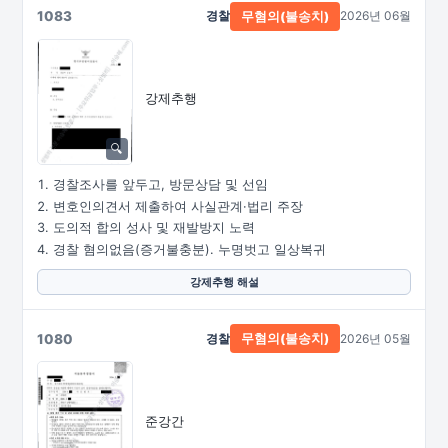
1083
경찰
2026년 06월
무혐의(불송치)
강제추행
경찰조사를 앞두고, 방문상담 및 선임
변호인의견서 제출하여 사실관계·법리 주장
도의적 합의 성사 및 재발방지 노력
경찰 혐의없음(증거불충분). 누명벗고 일상복귀
강제추행 해설
1080
경찰
2026년 05월
무혐의(불송치)
준강간