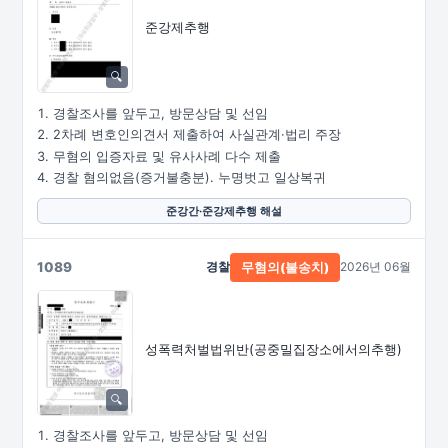
준강제추행
경찰조사를 앞두고, 방문상담 및 선임
2차례 변호인의견서 제출하여 사실관계·법리 주장
무혐의 입증자료 및 유사사례 다수 제출
경찰 혐의없음(증거불충분). 누명벗고 일상복귀
준강간·준강제추행 해설
1089
경찰
2026년 06월
무혐의(불송치)
성폭력처벌법위반
(공중밀집장소에서의추행)
경찰조사를 앞두고, 방문상담 및 선임