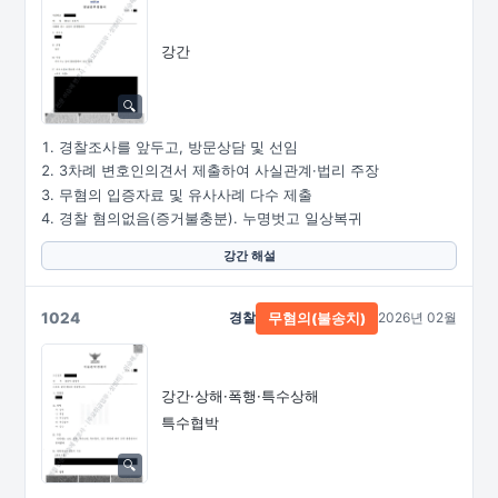
강간
경찰조사를 앞두고, 방문상담 및 선임
3차례 변호인의견서 제출하여 사실관계·법리 주장
무혐의 입증자료 및 유사사례 다수 제출
경찰 혐의없음(증거불충분). 누명벗고 일상복귀
강간 해설
1024
경찰
2026년 02월
무혐의(불송치)
강간·상해·폭행·특수상해
특수협박