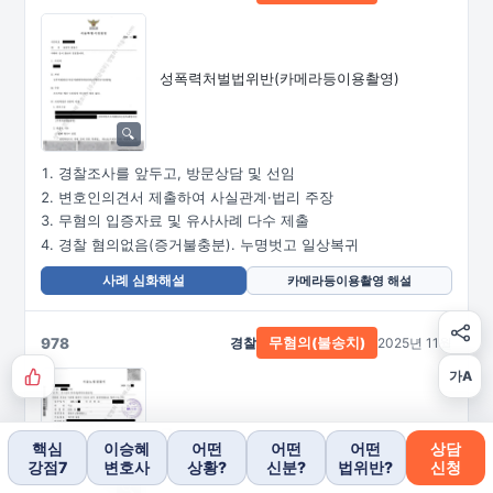
성폭력처벌법위반
(카메라등이용촬영)
경찰조사를 앞두고, 방문상담 및 선임
변호인의견서 제출하여 사실관계·법리 주장
무혐의 입증자료 및 유사사례 다수 제출
경찰 혐의없음(증거불충분). 누명벗고 일상복귀
사례 심화해설
카메라등이용촬영 해설
978
경찰
2025년 11월
무혐의(불송치)
가A
무고
핵심
이승혜
어떤
어떤
어떤
상담
강점7
변호사
상황?
신분?
법위반?
신청