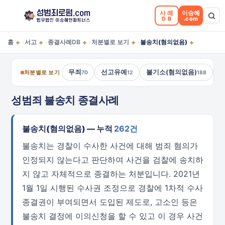
사례
이승혜
DB
.com
+
+
+
+
+
홈
서고
종결사례DB
처분별로 보기
불송치(혐의없음)
›
›
›
›
무죄
선고유예
불기소(혐의없음)
처분별로 보기
70
12
188
성범죄 불송치 종결사례
불송치(혐의없음) — 누적
262건
불송치는 경찰이 수사한 사건에 대해 범죄 혐의가
인정되지 않는다고 판단하여 사건을 검찰에 송치하
지 않고 자체적으로 종결하는 처분입니다. 2021년
1월 1일 시행된 수사권 조정으로 경찰에 1차적 수사
종결권이 부여되면서 도입된 제도로, 고소인 등은
불송치 결정에 이의신청을 할 수 있고 이 경우 사건