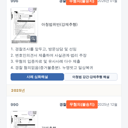
996
경찰
2026년 01월
무혐의(불송치)
아청법위반(강제추행)
경찰조사를 앞두고, 방문상담 및 선임
변호인의견서 제출하여 사실관계·법리 주장
무혐의 입증자료 및 유사사례 다수 제출
경찰 혐의없음(증거불충분). 누명벗고 일상복귀
사례 심화해설
아청법 강간·강제추행 해설
2025년
990
경찰
2025년 12월
무혐의(불송치)
강제추행