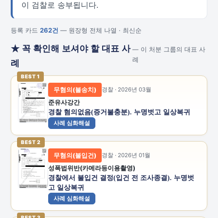
이 검찰로 송부됩니다.
등록 카드
262건
— 원장형 전체 나열 · 최신순
★ 꼭 확인해 보셔야 할 대표 사
— 이 처분 그룹의 대표 사
례
례
BEST 1
무혐의(불송치)
경찰 · 2026년 03월
준유사강간
경찰 혐의없음(증거불충분). 누명벗고 일상복귀
사례 심화해설
BEST 2
무혐의(불입건)
경찰 · 2026년 01월
성폭법위반(카메라등이용촬영)
경찰에서 불입건 결정(입건 전 조사종결). 누명벗
고 일상복귀
사례 심화해설
BEST 3