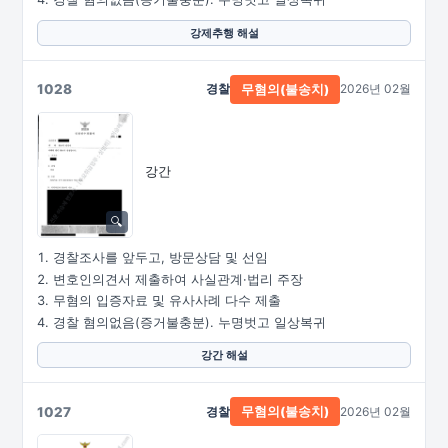
강제추행 해설
1028
경찰
2026년 02월
무혐의(불송치)
강간
경찰조사를 앞두고, 방문상담 및 선임
변호인의견서 제출하여 사실관계·법리 주장
무혐의 입증자료 및 유사사례 다수 제출
경찰 혐의없음(증거불충분). 누명벗고 일상복귀
강간 해설
1027
경찰
2026년 02월
무혐의(불송치)