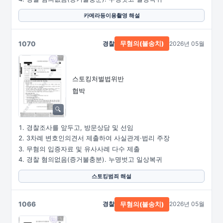
카메라등이용촬영 해설
1070
경찰
2026년 05월
무혐의(불송치)
스토킹처벌법위반
협박
경찰조사를 앞두고, 방문상담 및 선임
3차례 변호인의견서 제출하여 사실관계·법리 주장
무혐의 입증자료 및 유사사례 다수 제출
경찰 혐의없음(증거불충분). 누명벗고 일상복귀
스토킹범죄 해설
1066
경찰
2026년 05월
무혐의(불송치)