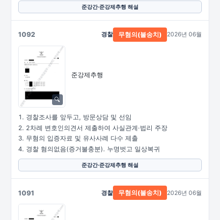
준강간·준강제추행 해설
1092
경찰
2026년 06월
무혐의(불송치)
준강제추행
경찰조사를 앞두고, 방문상담 및 선임
2차례 변호인의견서 제출하여 사실관계·법리 주장
무혐의 입증자료 및 유사사례 다수 제출
경찰 혐의없음(증거불충분). 누명벗고 일상복귀
준강간·준강제추행 해설
1091
경찰
2026년 06월
무혐의(불송치)