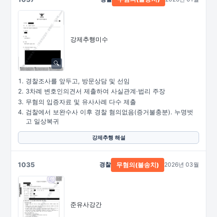
강제추행미수
경찰조사를 앞두고, 방문상담 및 선임
3차례 변호인의견서 제출하여 사실관계·법리 주장
무혐의 입증자료 및 유사사례 다수 제출
검찰에서 보완수사 이후 경찰 혐의없음(증거불충분). 누명벗
고 일상복귀
강제추행 해설
1035
경찰
2026년 03월
무혐의(불송치)
준유사강간