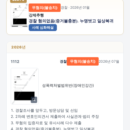
무혐의(불송치)
경찰 · 2026년 01월
강제추행
경찰 혐의없음(증거불충분). 누명벗고 일상복귀
사례 심화해설
2026년
1112
경찰
2026년 07월
무혐의(불송치)
성폭력처벌법위반(장애인강간)
경찰조사를 앞두고, 방문상담 및 선임
2차례 변호인의견서 제출하여 사실관계·법리 주장
무혐의 입증자료 및 유사사례 다수 제출
경찰 혐의없음(증거불충분). 누명벗고 일상복귀