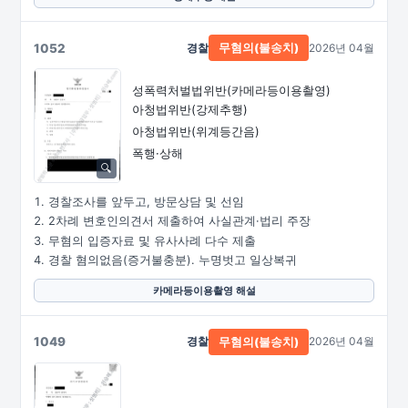
1052
경찰
2026년 04월
무혐의(불송치)
성폭력처벌법위반
(카메라등이용촬영)
아청법위반(강제추행)
아청법위반(위계등간음)
폭행·상해
경찰조사를 앞두고, 방문상담 및 선임
2차례 변호인의견서 제출하여 사실관계·법리 주장
무혐의 입증자료 및 유사사례 다수 제출
경찰 혐의없음(증거불충분). 누명벗고 일상복귀
카메라등이용촬영 해설
1049
경찰
2026년 04월
무혐의(불송치)