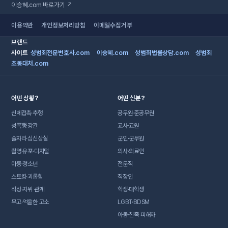
이승혜.com 바로가기 ↗
이용약관
개인정보처리방침
이메일수집거부
브랜드
사이트
성범죄전문변호사.com
이승혜.com
성범죄법률상담.com
성범죄
초동대처.com
어떤 상황?
어떤 신분?
신체접촉·추행
공무원·준공무원
성폭행·강간
교사·교원
술자리·심신상실
군인·군무원
촬영·유포·디지털
의사·의료인
아동·청소년
전문직
스토킹·괴롭힘
직장인
직장·지위 관계
학생·대학생
무고·억울한 고소
LGBT·BDSM
아동·친족 피해자