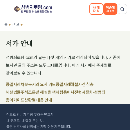
사례
이승혜
DB
.com
홈
+
서고
+
›
서가 안내
성범죄로펌.com의 글은 다섯 개의 서가로 정리되어 있습니다. 기존에
보시던 글의 주소는 모두 그대로입니다. 아래 서가에서 주제별로
찾아보실 수 있습니다.
종결사례
처분문서와 요지 카드
종결사례해설
사건 심층
해설
법률주석
조문별 해설을 책처럼
용어사전
형사절차·성범죄
용어
가이드
상황별 대응 안내
적으로 만나기
가장 두려운
변호사
내 편으로, 내 곁에 두는 것!
좋은 변호사를 선임하는 가장 쉬운 기준입니다.