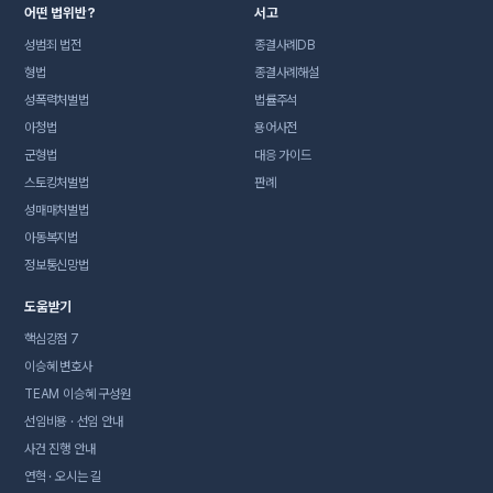
어떤 법위반?
서고
성범죄 법전
종결사례DB
형법
종결사례해설
성폭력처벌법
법률주석
아청법
용어사전
군형법
대응 가이드
스토킹처벌법
판례
성매매처벌법
아동복지법
정보통신망법
도움받기
핵심강점 7
이승혜 변호사
TEAM 이승혜 구성원
선임비용 · 선임 안내
사건 진행 안내
연혁 · 오시는 길