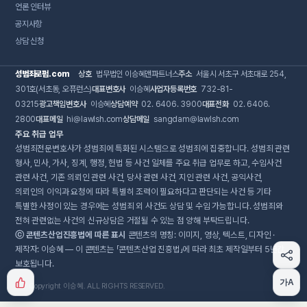
언론 인터뷰
공지사항
상담 신청
성범죄로펌.com
상호
법무법인 이승혜앤파트너스
주소
서울시 서초구 서초대로 254,
301호(서초동, 오퓨런스)
대표변호사
이승혜
사업자등록번호
732-81-
03215
광고책임변호사
이승혜
상담예약
02. 6406. 3900
대표전화
02. 6406.
2800
대표메일
hi@lawlsh.com
상담메일
sangdam@lawlsh.com
주요 취급 업무
성범죄전문변호사가 성범죄에 특화된 시스템으로 성범죄에 집중합니다. 성범죄 관련
형사, 민사, 가사, 징계, 행정, 헌법 등 사건 일체를 주요 취급 업무로 하고, 수임사건
관련 사건, 기존 의뢰인 관련 사건, 당사 관련 사건, 지인 관련 사건, 공익사건,
의뢰인의 이익과 요청에 따라 특별히 조력이 필요하다고 판단되는 사건 등 기타
특별한 사정이 있는 경우에는 성범죄 외 사건도 상담 및 수임 가능합니다. 성범죄와
전혀 관련없는 사건의 신규상담은 거절될 수 있는 점 양해 부탁드립니다.
ⓒ 콘텐츠산업진흥법에 따른 표시
콘텐츠의 명칭: 이미지, 영상, 텍스트, 디자인 ·
제작자: 이승혜 — 이 콘텐츠는 「콘텐츠산업 진흥법」에 따라 최초 제작일부터 5년간
보호됩니다.
가A
Copyright 이승혜. ALL RIGHTS RESERVED.