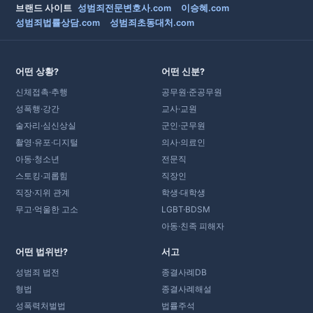
브랜드 사이트
성범죄전문변호사.com
이승혜.com
성범죄법률상담.com
성범죄초동대처.com
어떤 상황?
어떤 신분?
신체접촉·추행
공무원·준공무원
성폭행·강간
교사·교원
술자리·심신상실
군인·군무원
촬영·유포·디지털
의사·의료인
아동·청소년
전문직
스토킹·괴롭힘
직장인
직장·지위 관계
학생·대학생
무고·억울한 고소
LGBT·BDSM
아동·친족 피해자
어떤 법위반?
서고
성범죄 법전
종결사례DB
형법
종결사례해설
성폭력처벌법
법률주석