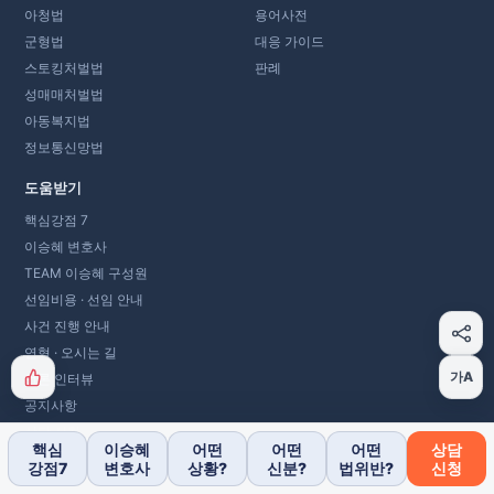
아청법
용어사전
군형법
대응 가이드
스토킹처벌법
판례
성매매처벌법
아동복지법
정보통신망법
도움받기
핵심강점 7
이승혜 변호사
TEAM 이승혜 구성원
선임비용 · 선임 안내
사건 진행 안내
연혁 · 오시는 길
가A
언론 인터뷰
공지사항
상담 신청
핵심
이승혜
어떤
어떤
어떤
상담
강점7
변호사
상황?
신분?
법위반?
신청