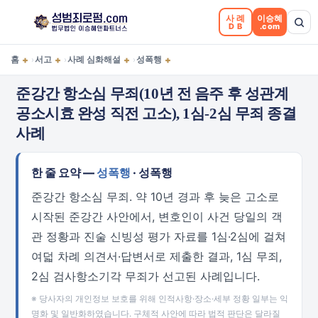
사례
이승혜
DB
.com
+
+
+
+
홈
서고
사례 심화해설
성폭행
›
›
›
준강간 항소심 무죄(10년 전 음주 후 성관계
공소시효 완성 직전 고소), 1심-2심 무죄 종결
사례
한 줄 요약 —
성폭행
· 성폭행
준강간 항소심 무죄. 약 10년 경과 후 늦은 고소로
시작된 준강간 사안에서, 변호인이 사건 당일의 객
관 정황과 진술 신빙성 평가 자료를 1심·2심에 걸쳐
여덟 차례 의견서·답변서로 제출한 결과, 1심 무죄,
2심 검사항소기각 무죄가 선고된 사례입니다.
※ 당사자의 개인정보 보호를 위해 인적사항·장소·세부 정황 일부는 익
명화 및 일반화하였습니다. 구체적 사안에 따라 법적 판단은 달라질