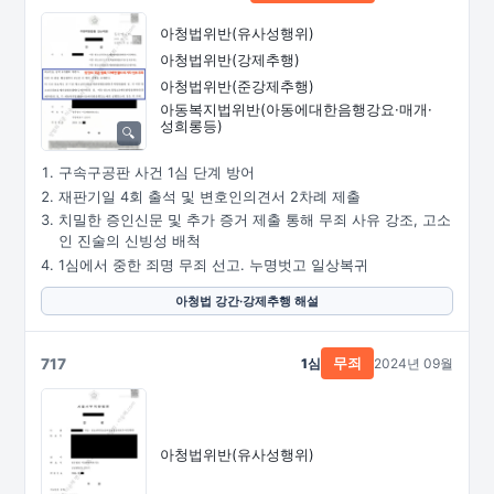
아청법위반(유사성행위)
아청법위반(강제추행)
아청법위반(준강제추행)
아동복지법위반
(아동에대한음행강요·
매개·
성희롱등)
구속구공판 사건 1심 단계 방어
재판기일 4회 출석 및 변호인의견서 2차례 제출
치밀한 증인신문 및 추가 증거 제출 통해 무죄 사유 강조, 고소
인 진술의 신빙성 배척
1심에서 중한 죄명 무죄 선고. 누명벗고 일상복귀
아청법 강간·강제추행 해설
717
1심
2024년 09월
무죄
아청법위반(유사성행위)