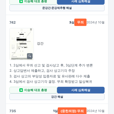
이승혜 대표 총평
사례 심화해설
N
준강간·준강제추행 해설
742
3심
2024년 10월
무죄
강간
2심에서 무죄 선고 및 검사상고 후, 3심단계 추가 변론
상고답변서 제출하고, 검사 상고기각 주장
검사 상고의 부당성 입증자료 및 유사판례 다수 제출
3심에서 검사 상고기각 결정. 무죄 확정받고 일상복귀
이승혜 대표 총평
사례 심화해설
N
강간 해설
735
1심
2024년 10월
(중한죄명) 무죄