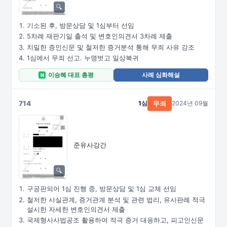
기소된 후, 방문상담 및 1심부터 선임
5차례 재판기일 출석 및 변호인의견서 3차례 제출
치밀한 증인신문 및 철저한 증거분석 통해 무죄 사유 강조
1심에서 무죄 선고. 누명벗고 일상복귀
이승혜 대표 총평
사례 심화해설
N
714
1심
2024년 09월
무죄
준유사강간
구공판되어 1심 진행 중, 방문상담 및 1심 교체 선임
철저한 사실관계, 증거관계 분석 및 관련 법리, 유사판례 적극
설시한 자세한 변호인의견서 제출
국제형사사법공조 활용하여 적극 증거 대응하고, 피고인신문