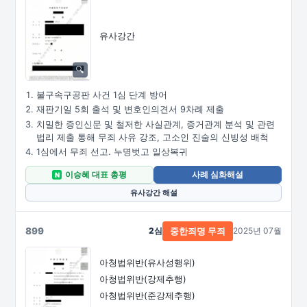
유사강간
불구속구공판 사건 1심 단계 방어
재판기일 5회 출석 및 변호인의견서 9차례 제출
치밀한 증인신문 및 철저한 사실관계, 증거관계 분석 및 관련
법리 제출 통해 무죄 사유 강조, 고소인 진술의 신빙성 배척
1심에서 무죄 선고. 누명벗고 일상복귀
이승혜 대표 총평
사례 심화해설
N
유사강간 해설
899
2심
2025년 07월
중한죄명 무죄
아청법위반(유사성행위)
아청법위반(강제추행)
아청법위반(준강제추행)