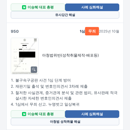
이승혜 대표 총평
사례 심화해설
N
유사강간 해설
950
1심
2025년 10월
무죄
아청법위반(성착취물제작·배포등)
불구속구공판 사건 1심 단계 방어
재판기일 출석 및 변호인의견서 3차례 제출
철저한 사실관계, 증거관계 분석 및 관련 법리, 유사판례 적극
설시한 자세한 변호인의견서 제출
1심에서 무죄 선고. 누명벗고 일상복귀
이승혜 대표 총평
사례 심화해설
N
아청법 성착취물 해설