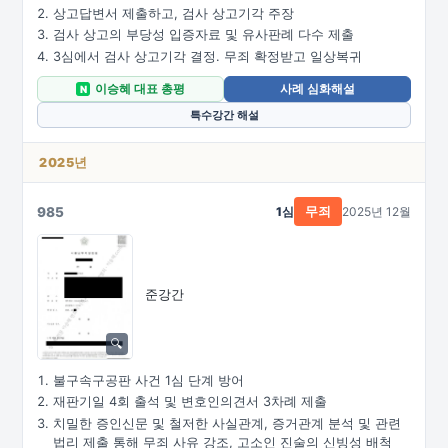
상고답변서 제출하고, 검사 상고기각 주장
검사 상고의 부당성 입증자료 및 유사판례 다수 제출
3심에서 검사 상고기각 결정. 무죄 확정받고 일상복귀
이승혜 대표 총평
사례 심화해설
N
특수강간 해설
2025년
985
1심
2025년 12월
무죄
준강간
불구속구공판 사건 1심 단계 방어
재판기일 4회 출석 및 변호인의견서 3차례 제출
치밀한 증인신문 및 철저한 사실관계, 증거관계 분석 및 관련
법리 제출 통해 무죄 사유 강조, 고소인 진술의 신빙성 배척