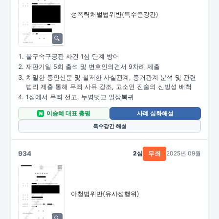
성폭력처벌법위반(특수준강간)
불구속구공판 사건 1심 단계 방어
재판기일 5회 출석 및 변호인의견서 9차례 제출
치밀한 증인신문 및 철저한 사실관계, 증거관계 분석 및 관련
법리 제출 통해 무죄 사유 강조, 고소인 진술의 신빙성 배척
1심에서 무죄 선고. 누명벗고 일상복귀
이승혜 대표 총평
사례 심화해설
N
특수강간 해설
934
2심
2025년 09월
무죄
아청법위반(유사성행위)