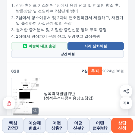
강간 혐의로 기소되어 1심에서 유죄 선고 및 피고인 항소 후,
방문상담 및 선임하여 2심단계 방어
2심에서 항소이유서 및 2차례 변호인의견서 제출하고, 재판기
일 출석하여 사실관계·법리 주장
철저한 증거분석 및 치밀한 증인신문 통해 무죄 증명
2심에서 원심파기 무죄 선고. 누명벗고 일상복귀
이승혜 대표 총평
사례 심화해설
N
강간 해설
628
2심
2024년 06월
무죄
성폭력처벌법위반
(성적목적다중이용장소침입)
가A
검찰 기소 후 방문상담 및 선임, 1심에서 무죄 선고 및 검사 항
핵심
이승혜
어떤
어떤
어떤
상담
소 후, 2심단계 방어
강점7
변호사
상황?
신분?
법위반?
신청
1심에서 사실조회신청, 현장검증신청 및 추가 증거 제출, 2심