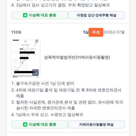
3심에서 검사 상고기각 결정. 무죄 확정받고 일상복귀
이승혜 대표 총평
아청법 강간·강제추행 해설
N
1106
1심
2026년 07월
무죄
성폭력처벌법위반
(카메라등이용촬영)
불구속구공판 사건 1심 단계 방어
4차례 재판기일 출석 및 재판기일 전 후 8차례 변호인의견서
제출
철저한 사실관계, 증거관계 분석 및 관련 법리, 유사판례 적극
설시한 자세한 변호인의견서 제출
1심에서 무죄 선고. 누명벗고 일상복귀
이승혜 대표 총평
카메라등이용촬영 해설
N