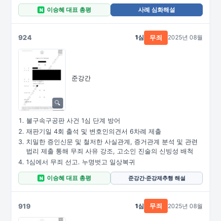
이승혜 대표 총평
사례 심화해설
N
924
1심
2025년 08월
무죄
준강간
불구속구공판 사건 1심 단계 방어
재판기일 4회 출석 및 변호인의견서 6차례 제출
치밀한 증인신문 및 철저한 사실관계, 증거관계 분석 및 관련
법리 제출 통해 무죄 사유 강조, 고소인 진술의 신빙성 배척
1심에서 무죄 선고. 누명벗고 일상복귀
이승혜 대표 총평
준강간·준강제추행 해설
N
919
1심
2025년 08월
무죄