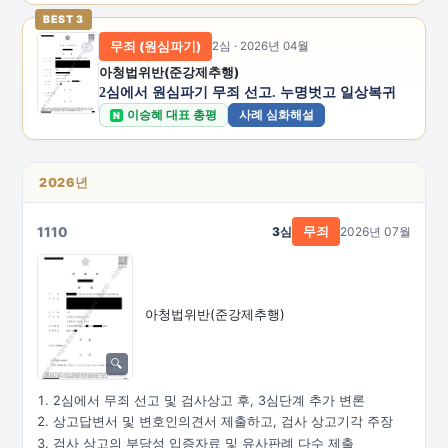
BEST 3
무죄 (원심파기)
2심 · 2026년 04월
아청법위반(준강제추행)
2심에서 원심파기 무죄 선고. 누명벗고 일상복귀
이승혜 대표 총평
사례 심화해설
N
2026년
1110
3심
2026년 07월
무죄
아청법위반(준강제추행)
2심에서 무죄 선고 및 검사상고 후, 3심단계 추가 변론
상고답변서 및 변호인의견서 제출하고, 검사 상고기각 주장
검사 상고의 부당성 입증자료 및 유사판례 다수 제출