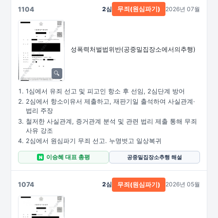
1104
2심
2026년 07월
무죄(원심파기)
성폭력처벌법위반
(공중밀집장소에서의추행)
1심에서 유죄 선고 및 피고인 항소 후 선임, 2심단계 방어
2심에서 항소이유서 제출하고, 재판기일 출석하여 사실관계·
법리 주장
철저한 사실관계, 증거관계 분석 및 관련 법리 제출 통해 무죄
사유 강조
2심에서 원심파기 무죄 선고. 누명벗고 일상복귀
이승혜 대표 총평
공중밀집장소추행 해설
N
1074
2심
2026년 05월
무죄(원심파기)