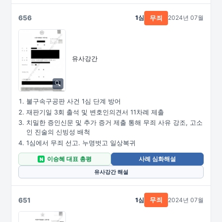
656
1심
2024년 07월
무죄
유사강간
불구속구공판 사건 1심 단계 방어
재판기일 3회 출석 및 변호인의견서 11차례 제출
치밀한 증인신문 및 추가 증거 제출 통해 무죄 사유 강조, 고소
인 진술의 신빙성 배척
1심에서 무죄 선고. 누명벗고 일상복귀
이승혜 대표 총평
사례 심화해설
N
유사강간 해설
651
1심
2024년 07월
무죄