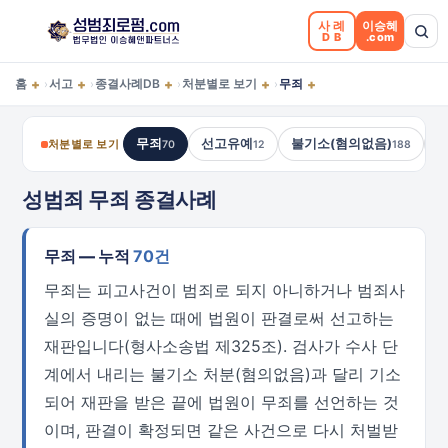
사례
이승혜
DB
.com
+
+
+
+
+
홈
서고
종결사례DB
처분별로 보기
무죄
›
›
›
›
무죄
선고유예
불기소(혐의없음)
처분별로 보기
70
12
188
성범죄 무죄 종결사례
무죄 — 누적
70건
무죄는 피고사건이 범죄로 되지 아니하거나 범죄사
실의 증명이 없는 때에 법원이 판결로써 선고하는
재판입니다(형사소송법 제325조). 검사가 수사 단
계에서 내리는 불기소 처분(혐의없음)과 달리 기소
되어 재판을 받은 끝에 법원이 무죄를 선언하는 것
이며, 판결이 확정되면 같은 사건으로 다시 처벌받