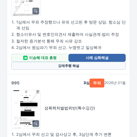
1심에서 무죄 주장했으나 유죄 선고된 후 방문 상담. 항소심 단
계 선임
항소이유서 및 변호인의견서 제출하여 사실관계·법리 주장
철저한 증거분석 통해 무죄 사유 강조
2심에서 원심파기 무죄 선고. 누명벗고 일상복귀
이승혜 대표 총평
사례 심화해설
N
강제추행 해설
995
3심
2026년 01월
무죄
성폭력처벌법위반(특수강간)
2심에서 무죄 선고 및 검사상고 후, 3심단계 추가 변론