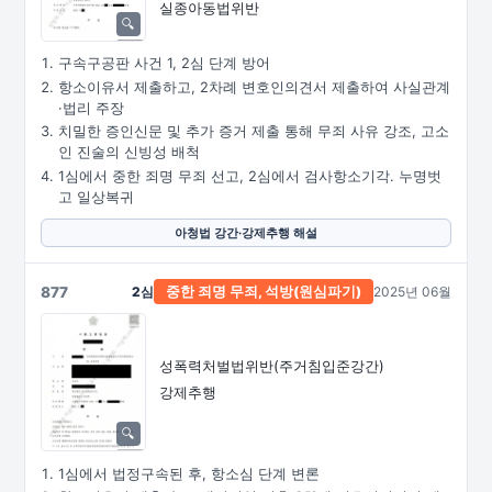
실종아동법위반
구속구공판 사건 1, 2심 단계 방어
항소이유서 제출하고, 2차례 변호인의견서 제출하여 사실관계
·법리 주장
치밀한 증인신문 및 추가 증거 제출 통해 무죄 사유 강조, 고소
인 진술의 신빙성 배척
1심에서 중한 죄명 무죄 선고, 2심에서 검사항소기각. 누명벗
고 일상복귀
아청법 강간·강제추행 해설
877
2심
2025년 06월
중한
죄명
무죄,
석방(원심파기)
성폭력처벌법위반(주거침입준강간)
강제추행
1심에서 법정구속된 후, 항소심 단계 변론