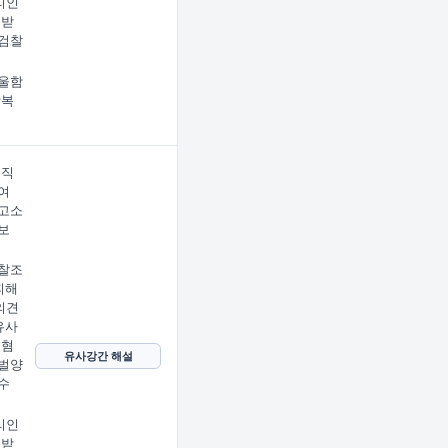
리인
 받
검찰
울함
상복
 직
여
고소
보
찰조
피해
의견
유사
 혐
유사강간 해설
벌양
수
리인
 받