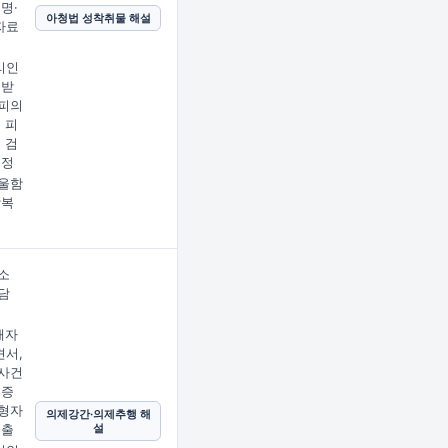
명·
아청법 성착취물 해설
자료
리인
 받
피의
 피
 검
결정
울함
상복
소
담
해자
서,
사건
의증
형자
의제강간·의제추행 해
설
제출