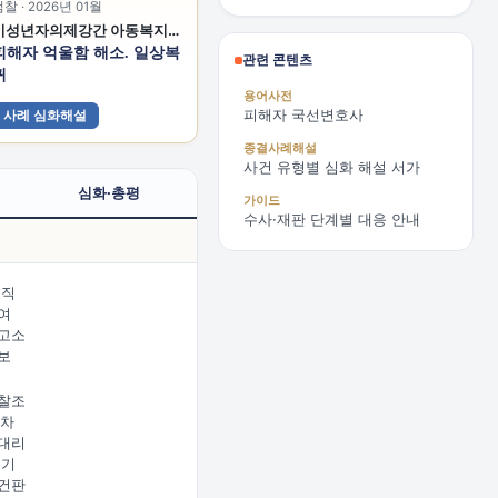
찰 · 2026년 01월
미성년자의제강간 아동복지법위반 아청법위반(성착취물제작등)
피해자 억울함 해소. 일상복
관련 콘텐츠
귀
용어사전
피해자 국선변호사
사례 심화해설
종결사례해설
사건 유형별 심화 해설 서가
심화·총평
가이드
수사·재판 단계별 대응 안내
 직
여
고소
보
찰조
2차
대리
 기
건판