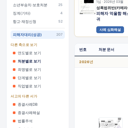
1심 · 2026년 03월
소년부송치·보호처분
25
징계(기타)
4
피해자 억울함 해
귀
항고·재정신청
52
사례 심화해설
피해자대리(성공)
207
다른 축으로 보기
번호
처분 문서
연도별로 보기
처분별로 보기
2026년
죄명별로 보기
단계별로 보기
직업별로 보기
서고의 다른 서가
종결사례DB
종결사례해설
법률주석