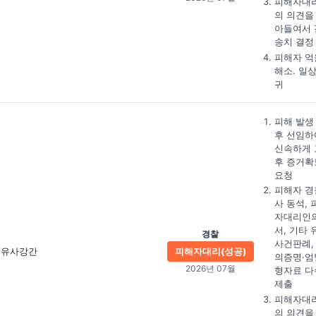
피해자대
의 의견을
아들여서 
송치 결정
피해자 억
해소. 일
귀
피해 발생
후 선임하
신속하게 
후 증거확
요청
피해자 경
사 동석, 
자대리인
서, 기타 
경찰
사건판례,
유사강간
피해자대리(성공)
의증명·엄
2026년 07월
형자료 다
제출
피해자대
의 의견을