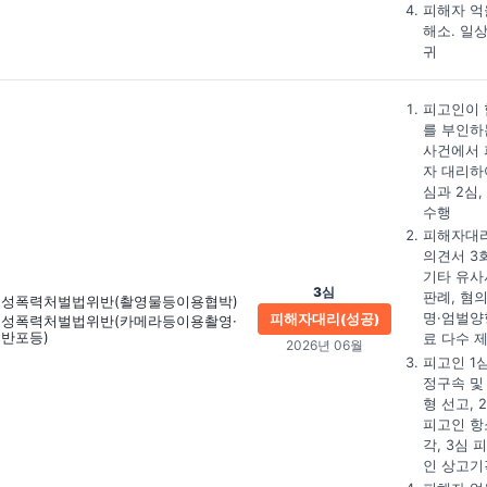
피해자 억
해소. 일
귀
피고인이 
를 부인하
사건에서 
자 대리하
심과 2심,
수행
피해자대
의견서 3회
기타 유사
3심
판례, 혐
성폭력처벌법위반
(촬영물등이용협박)
명·엄벌양
피해자대리(성공)
성폭력처벌법위반
(카메라등이용촬영·
반포등)
료 다수 
2026년 06월
피고인 1
정구속 및
형 선고, 
피고인 항
각, 3심 
인 상고기