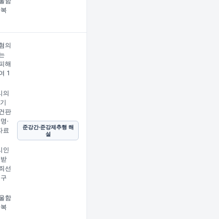
울함
상복
혐의
는
피해
여 1
리의
 기
건판
명·
준강간·준강제추행 해
자료
설
리인
 받
죄선
정구
울함
상복