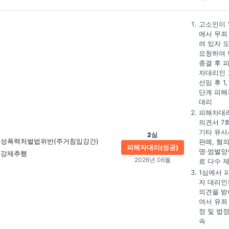
고소인이 
에서 무죄
려 있자 
요청하여 
종결 후 
자대리인 
선임 후 1,
단계 피해
대리
피해자대
의견서 7회
기타 유사
2심
성폭력처벌법위반(주거침입강간)
판례, 혐
피해자대리(성공)
명·엄벌양
강제추행
2026년 06월
료 다수 
1심에서 
자 대리인
의견을 받
여서 유죄
정 및 법
속