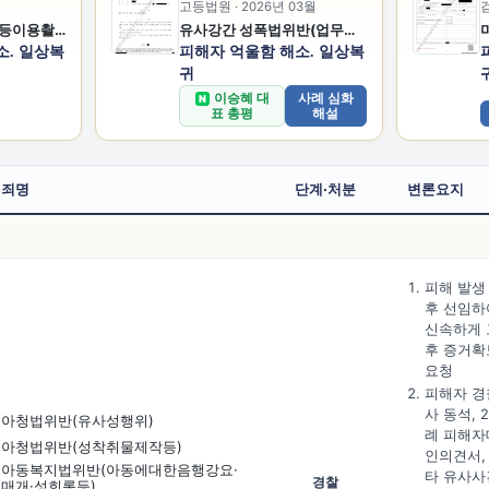
고등법원 · 2026년 03월
검
성폭법위반(카메라등이용촬영반포등)
유사강간 성폭법위반(업무상위력등에의한추행)
소. 일상복
피해자 억울함 해소. 일상복
귀
이승혜 대
사례 심화
N
표 총평
해설
죄명
단계·처분
변론요지
피해 발생
후 선임하
신속하게 
후 증거확
요청
피해자 경
사 동석, 
아청법위반(유사성행위)
례 피해자
아청법위반(성착취물제작등)
인의견서,
아동복지법위반
(아동에대한음행강요·
타 유사사
경찰
매개·
성희롱등)