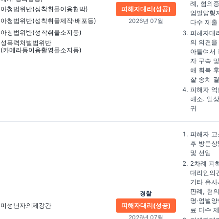
례, 혐의증
아청법위반(성착취물이용협박)
피해자대리(성공)
엄벌양형
아청법위반(성착취물제작·배포등)
2026년 07월
다수 제출
아청법위반(성착취물소지등)
피해자대
의 의견을
성폭력처벌법위반
(카메라등이용촬영물소지등)
아들여서 
자 구속 및
해 회복 후
찰 송치 
피해자 억
해소. 일
귀
피해자 고
후 방문상
및 선임
2차례 피
대리인의견
기타 유사
판례, 혐
경찰
명·엄벌양
미성년자의제강간
피해자대리(성공)
료 다수 
2026년 07월