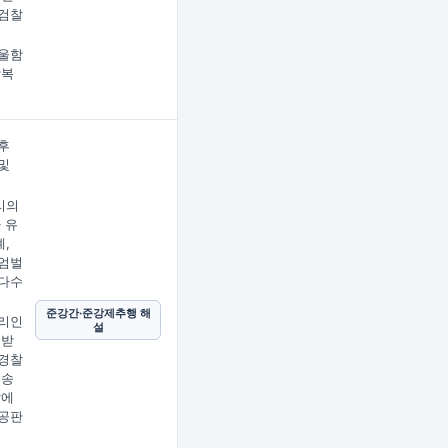
검찰
울함
상복
후
및
리의
 유
,
엄벌
다수
준강간·준강제추행 해
리인
설
 받
경찰
 송
찰에
공판