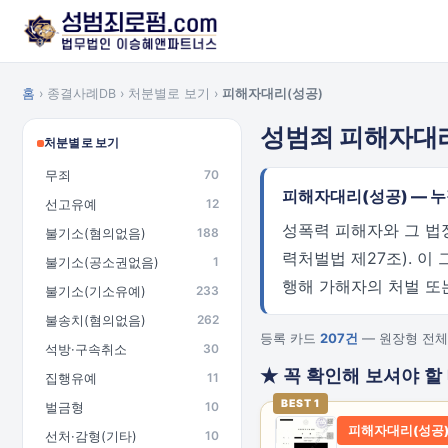
홈
› 종결사례DB › 처분별로 보기 ›
피해자대리(성공)
성범죄 피해자대
처분별로 보기
무죄
70
피해자대리(성공) — 
선고유예
12
성폭력 피해자와 그 법
불기소(혐의없음)
188
력처벌법 제27조). 이
불기소(공소권없음)
1
행해 가해자의 처벌 또
불기소(기소유예)
233
불송치(혐의없음)
262
등록 카드
207건
— 원장형 전체
석방·구속취소
30
★ 꼭 확인해 보셔야 할
집행유예
11
BEST 1
벌금형
10
피해자대리(성공
선처·감형(기타)
10