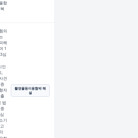
울함
상복
혐의
는
피해
여 1
 3심
리인
,
사건
의증
촬영물등이용협박 해
형자
설
제출
심 법
 중
2심
소기
피고
각