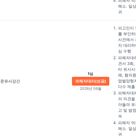
피해자 억
해소. 일
귀
피고인이 
를 부인하
사건에서 
자 대리하
심 수행
피해자대
견서 3회,
타 유사사
1심
례, 혐의증
엄벌양형
준유사강간
피해자대리(성공)
다수 제출
2026년 06월
피해자대
의 의견을
아들여 유
고 및 법
속
피해자 억
해소. 일
귀