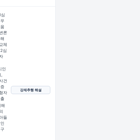
1심
 우
도움
변론
피해
교체
 2심
자
리인
,
사건
의증
강제추행 해설
형자
제출
피해
의
아들
 인
정구