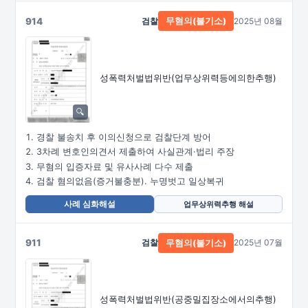
914
검찰
2025년 08월
무혐의(불기소)
성폭력처벌법위반
(업무상위력등에의한추행)
경찰 불송치 후 이의신청으로 검찰단계 방어
3차례 변호인의견서 제출하여 사실관계·법리 주장
무혐의 입증자료 및 유사사례 다수 제출
검찰 혐의없음(증거불충분). 누명벗고 일상복귀
사례 심화해설
업무상위력추행 해설
911
검찰
2025년 07월
무혐의(불기소)
성폭력처벌법위반
(공중밀집장소에서의추행)