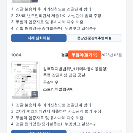
경찰 불송치 후 이의신청으로 검찰단계 방어
2차례 변호인의견서 제출하여 사실관계·법리 주장
무혐의 입증자료 및 유사사례 다수 제출
검찰 혐의없음(증거불충분). 누명벗고 일상복귀
사례 심화해설
준강간·준강제추행 해설
1084
검찰
2026년 06월
무혐의(불기소)
성폭력처벌법위반
(카메라등이용촬영)
폭행·감금치상·감금·공갈
공갈미수
스토킹처벌법위반
경찰 불송치 후 이의신청으로 검찰단계 방어
2차례 변호인의견서 제출하여 사실관계·법리 주장
무혐의 입증자료 및 유사사례 다수 제출
검찰 혐의없음(증거불충분). 누명벗고 일상복귀