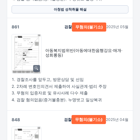
아청법 성착취물 해설
861
검찰
2025년 05월
무혐의(불기소)
아동복지법위반
(아동에대한음행강요·
매개·
성희롱등)
경찰조사를 앞두고, 방문상담 및 선임
2차례 변호인의견서 제출하여 사실관계·법리 주장
무혐의 입증자료 및 유사사례 다수 제출
검찰 혐의없음(증거불충분). 누명벗고 일상복귀
848
검찰
2025년 04월
무혐의(불기소)