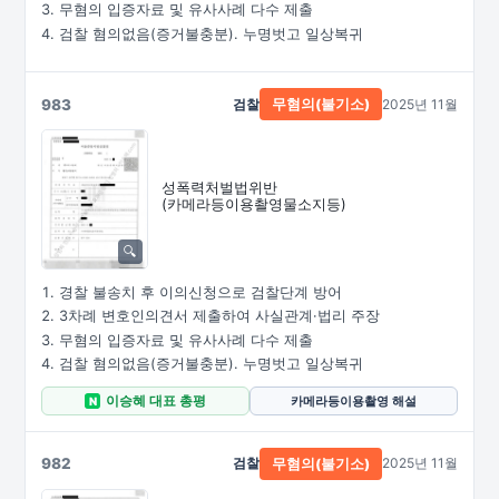
무혐의 입증자료 및 유사사례 다수 제출
검찰 혐의없음(증거불충분). 누명벗고 일상복귀
983
검찰
2025년 11월
무혐의(불기소)
성폭력처벌법위반
(카메라등이용촬영물소지등)
경찰 불송치 후 이의신청으로 검찰단계 방어
3차례 변호인의견서 제출하여 사실관계·법리 주장
무혐의 입증자료 및 유사사례 다수 제출
검찰 혐의없음(증거불충분). 누명벗고 일상복귀
이승혜 대표 총평
카메라등이용촬영 해설
N
982
검찰
2025년 11월
무혐의(불기소)