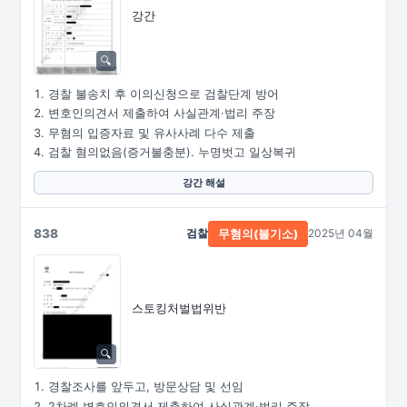
강간
경찰 불송치 후 이의신청으로 검찰단계 방어
변호인의견서 제출하여 사실관계·법리 주장
무혐의 입증자료 및 유사사례 다수 제출
검찰 혐의없음(증거불충분). 누명벗고 일상복귀
강간 해설
838
검찰
2025년 04월
무혐의(불기소)
스토킹처벌법위반
경찰조사를 앞두고, 방문상담 및 선임
2차례 변호인의견서 제출하여 사실관계·법리 주장