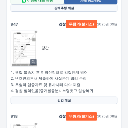
이승혜 대표 총평
사례 심화해설
N
강제추행 해설
947
검찰
2025년 09월
무혐의(불기소)
강간
경찰 불송치 후 이의신청으로 검찰단계 방어
변호인의견서 제출하여 사실관계·법리 주장
무혐의 입증자료 및 유사사례 다수 제출
검찰 혐의없음(증거불충분). 누명벗고 일상복귀
강간 해설
918
검찰
2025년 08월
무혐의(불기소)