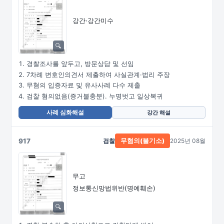
강간·강간미수
경찰조사를 앞두고, 방문상담 및 선임
7차례 변호인의견서 제출하여 사실관계·법리 주장
무혐의 입증자료 및 유사사례 다수 제출
검찰 혐의없음(증거불충분). 누명벗고 일상복귀
사례 심화해설
강간 해설
917
검찰
2025년 08월
무혐의(불기소)
무고
정보통신망법위반(명예훼손)