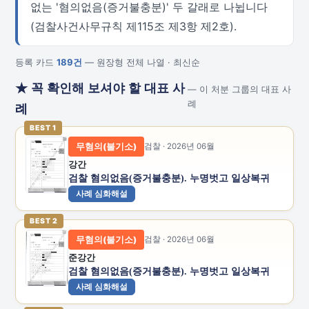
없는 '혐의없음(증거불충분)' 두 갈래로 나뉩니다
(검찰사건사무규칙 제115조 제3항 제2호).
등록 카드
189건
— 원장형 전체 나열 · 최신순
★ 꼭 확인해 보셔야 할 대표 사
— 이 처분 그룹의 대표 사
례
례
BEST 1
무혐의(불기소)
검찰 · 2026년 06월
강간
검찰 혐의없음(증거불충분). 누명벗고 일상복귀
사례 심화해설
BEST 2
무혐의(불기소)
검찰 · 2026년 06월
준강간
검찰 혐의없음(증거불충분). 누명벗고 일상복귀
사례 심화해설