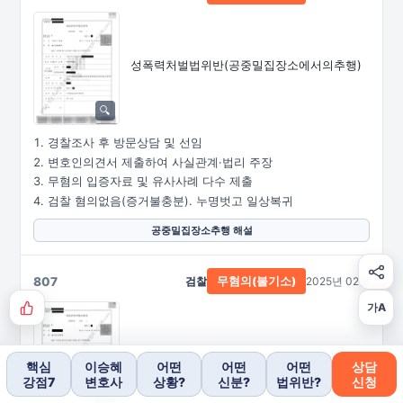
성폭력처벌법위반
(공중밀집장소에서의추행)
경찰조사 후 방문상담 및 선임
변호인의견서 제출하여 사실관계·법리 주장
무혐의 입증자료 및 유사사례 다수 제출
검찰 혐의없음(증거불충분). 누명벗고 일상복귀
공중밀집장소추행 해설
807
검찰
2025년 02월
무혐의(불기소)
가A
강간·유사강간
핵심
이승혜
어떤
어떤
어떤
상담
강점7
변호사
상황?
신분?
법위반?
신청