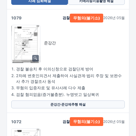
사례 심화해설
카메라등이용촬영 해설
1079
검찰
2026년 05월
무혐의(불기소)
준강간
경찰 불송치 후 이의신청으로 검찰단계 방어
2차례 변호인의견서 제출하여 사실관계·법리 주장 및 보완수
사 추가 경찰조사 동석
무혐의 입증자료 및 유사사례 다수 제출
검찰 혐의없음(증거불충분). 누명벗고 일상복귀
준강간·준강제추행 해설
1072
검찰
2026년 05월
무혐의(불기소)