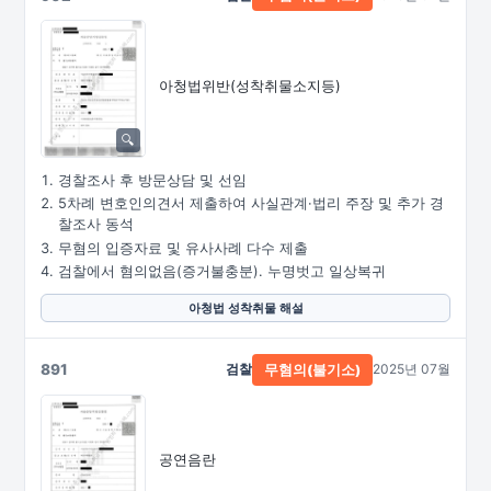
아청법위반(성착취물소지등)
경찰조사 후 방문상담 및 선임
5차례 변호인의견서 제출하여 사실관계·법리 주장 및 추가 경
찰조사 동석
무혐의 입증자료 및 유사사례 다수 제출
검찰에서 혐의없음(증거불충분). 누명벗고 일상복귀
아청법 성착취물 해설
891
검찰
2025년 07월
무혐의(불기소)
공연음란