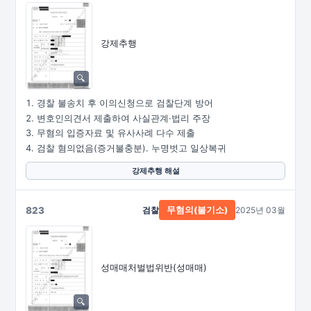
강제추행
경찰 불송치 후 이의신청으로 검찰단계 방어
변호인의견서 제출하여 사실관계·법리 주장
무혐의 입증자료 및 유사사례 다수 제출
검찰 혐의없음(증거불충분). 누명벗고 일상복귀
강제추행 해설
823
검찰
2025년 03월
무혐의(불기소)
성매매처벌법위반(성매매)