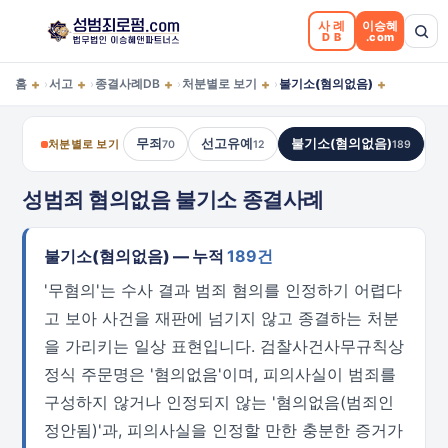
사례
이승혜
DB
.com
+
+
+
+
+
홈
서고
종결사례DB
처분별로 보기
불기소(혐의없음)
›
›
›
›
무죄
선고유예
불기소(혐의없음)
처분별로 보기
70
12
189
성범죄 혐의없음 불기소 종결사례
불기소(혐의없음) — 누적
189건
'무혐의'는 수사 결과 범죄 혐의를 인정하기 어렵다
고 보아 사건을 재판에 넘기지 않고 종결하는 처분
을 가리키는 일상 표현입니다. 검찰사건사무규칙상
정식 주문명은 '혐의없음'이며, 피의사실이 범죄를
구성하지 않거나 인정되지 않는 '혐의없음(범죄인
정안됨)'과, 피의사실을 인정할 만한 충분한 증거가