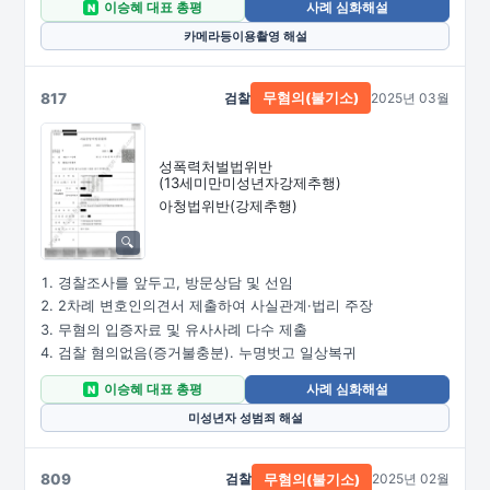
이승혜 대표 총평
사례 심화해설
N
카메라등이용촬영 해설
817
검찰
2025년 03월
무혐의(불기소)
성폭력처벌법위반
(13세미만미성년자강제추행)
아청법위반(강제추행)
경찰조사를 앞두고, 방문상담 및 선임
2차례 변호인의견서 제출하여 사실관계·법리 주장
무혐의 입증자료 및 유사사례 다수 제출
검찰 혐의없음(증거불충분). 누명벗고 일상복귀
이승혜 대표 총평
사례 심화해설
N
미성년자 성범죄 해설
809
검찰
2025년 02월
무혐의(불기소)