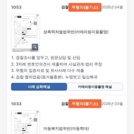
1053
검찰
2026년 04월
무혐의(불기소)
성폭력처벌법위반
(카메라등이용촬영)
경찰조사를 앞두고, 방문상담 및 선임
3차례 변호인의견서 제출하여 사실관계·법리 주장
무혐의 입증자료 및 유사사례 다수 제출
검찰 혐의없음(증거불충분). 누명벗고 일상복귀
사례 심화해설
카메라등이용촬영 해설
1033
검찰
2026년 03월
무혐의(불기소)
아동복지법위반(아동학대)