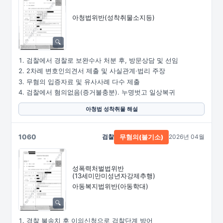
아청법위반(성착취물소지등)
검찰에서 경찰로 보완수사 처분 후, 방문상담 및 선임
2차례 변호인의견서 제출 및 사실관계·법리 주장
무혐의 입증자료 및 유사사례 다수 제출
검찰에서 혐의없음(증거불충분). 누명벗고 일상복귀
아청법 성착취물 해설
1060
검찰
2026년 04월
무혐의(불기소)
성폭력처벌법위반
(13세미만미성년자강제추행)
아동복지법위반(아동학대)
경찰 불송치 후 이의신청으로 검찰단계 방어