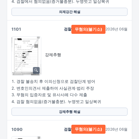
검찰에서 혐의없음(증거불충분). 누명벗고 일상복귀
의제강간 해설
1101
검찰
2026년 06월
무혐의(불기소)
강제추행
경찰 불송치 후 이의신청으로 검찰단계 방어
변호인의견서 제출하여 사실관계·법리 주장
무혐의 입증자료 및 유사사례 다수 제출
검찰 혐의없음(증거불충분). 누명벗고 일상복귀
강제추행 해설
1090
검찰
2026년 06월
무혐의(불기소)