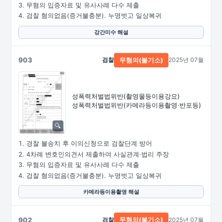
무혐의 입증자료 및 유사사례 다수 제출
검찰 혐의없음(증거불충분). 누명벗고 일상복귀
강간미수 해설
903
검찰
2025년 07월
무혐의(불기소)
성폭력처벌법위반
(촬영물등이용강요)
성폭력처벌법위반
(카메라등이용촬영·
반포등)
경찰 불송치 후 이의신청으로 검찰단계 방어
4차례 변호인의견서 제출하여 사실관계·법리 주장
무혐의 입증자료 및 유사사례 다수 제출
검찰 혐의없음(증거불충분). 누명벗고 일상복귀
카메라등이용촬영 해설
902
검찰
2025년 07월
무혐의(불기소)