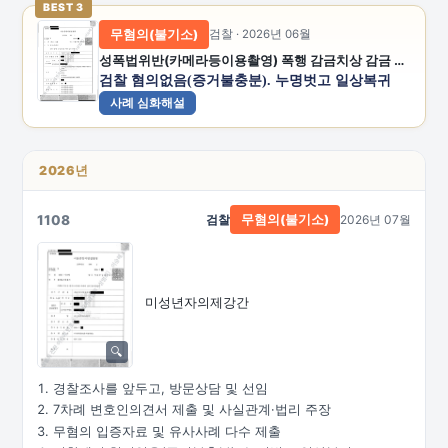
BEST 3
무혐의(불기소)
검찰 · 2026년 06월
성폭법위반(카메라등이용촬영) 폭행 감금치상 감금 공갈 공갈미수 스토킹처벌법위반
검찰 혐의없음(증거불충분). 누명벗고 일상복귀
사례 심화해설
2026년
1108
검찰
2026년 07월
무혐의(불기소)
미성년자의제강간
경찰조사를 앞두고, 방문상담 및 선임
7차례 변호인의견서 제출 및 사실관계·법리 주장
무혐의 입증자료 및 유사사례 다수 제출