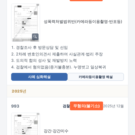
성폭력처벌법위반
(카메라등이용촬영·
반포등)
경찰조사 후 방문상담 및 선임
2차례 변호인의견서 제출하여 사실관계·법리 주장
도의적 합의 성사 및 재발방지 노력
검찰에서 혐의없음(증거불충분). 누명벗고 일상복귀
사례 심화해설
카메라등이용촬영 해설
2025년
993
검찰
2025년 12월
무혐의(불기소)
강간·강간미수