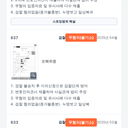
무혐의 입증자료 및 유사사례 다수 제출
검찰 혐의없음(증거불충분). 누명벗고 일상복귀
스토킹범죄 해설
837
검찰
2025년 04월
무혐의(불기소)
모해위증
경찰 불송치 후 이의신청으로 검찰단계 방어
변호인의견서 제출하여 사실관계·법리 주장
무혐의 입증자료 및 유사사례 다수 제출
검찰 혐의없음(증거불충분). 누명벗고 일상복
833
검찰
2025년 03월
무혐의(불기소)