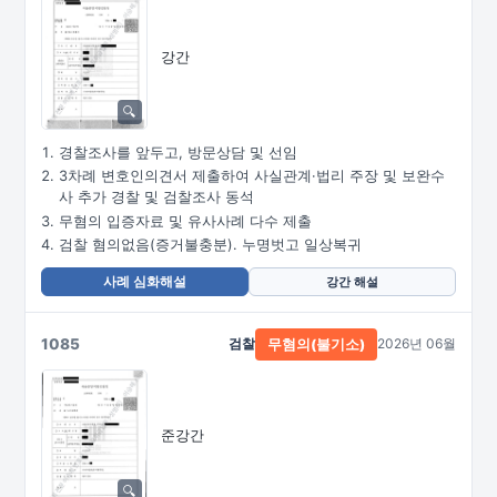
강간
경찰조사를 앞두고, 방문상담 및 선임
3차례 변호인의견서 제출하여 사실관계·법리 주장 및 보완수
사 추가 경찰 및 검찰조사 동석
무혐의 입증자료 및 유사사례 다수 제출
검찰 혐의없음(증거불충분). 누명벗고 일상복귀
사례 심화해설
강간 해설
1085
검찰
2026년 06월
무혐의(불기소)
준강간