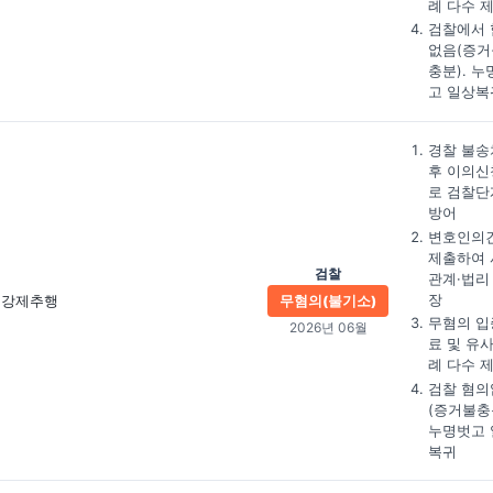
례 다수 
검찰에서 
없음(증거
충분). 누
고 일상복
경찰 불송
후 이의신
로 검찰단
방어
변호인의
제출하여 
검찰
관계·법리
장
강제추행
무혐의(불기소)
무혐의 입
2026년 06월
료 및 유
례 다수 
검찰 혐의
(증거불충
누명벗고 
복귀