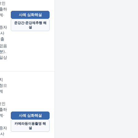
호인
출하
계·
사례 심화해설
준강간·준강제추행 해
증자
설
사사
제출
없음
분).
일상
치
청으
계
호인
출하
계·
사례 심화해설
카메라등이용촬영 해
증자
설
사사