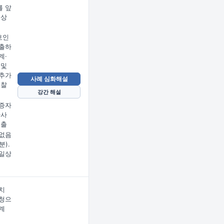
 앞
문상
임
호인
출하
계·
 및
추가
사례 심화해설
검찰
강간 해설
증자
사사
제출
없음
분).
일상
치
청으
계