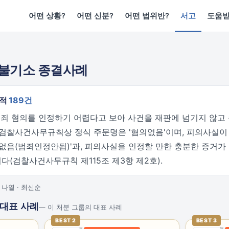
어떤 상황?
어떤 신분?
어떤 법위반?
서고
도움
 불기소 종결사례
누적
189건
 범죄 혐의를 인정하기 어렵다고 보아 사건을 재판에 넘기지 않고
 검찰사건사무규칙상 정식 주문명은 '혐의없음'이며, 피의사실이
의없음(범죄인정안됨)'과, 피의사실을 인정할 만한 충분한 증거가
니다(검찰사건사무규칙 제115조 제3항 제2호).
나열 · 최신순
 대표 사례
— 이 처분 그룹의 대표 사례
BEST 2
BEST 3