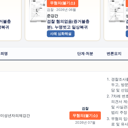
무혐의(불기소)
검찰 · 2026년 06월
검
준강간
증거불충
검찰 혐의없음(증거불충
상복귀
분). 누명벗고 일상복귀
사례 심화해설
죄명
단계·처분
변론요지
경찰조사를
두고, 방
담 및 선
7차례 변
의견서 제
및 사실관
검찰
법리 주장
미성년자의제강간
무혐의(불기소)
무혐의 입
2026년 07월
료 및 유