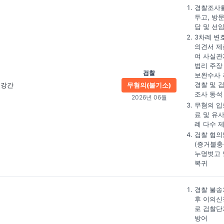
경찰조사를
두고, 방
담 및 선
3차례 변
의견서 제
여 사실관
법리 주장
검찰
보완수사 
경찰 및 
강간
무혐의(불기소)
조사 동석
2026년 06월
무혐의 입
료 및 유
례 다수 
검찰 혐의
(증거불충
누명벗고 
복귀
경찰 불송
후 이의신
로 검찰단
방어