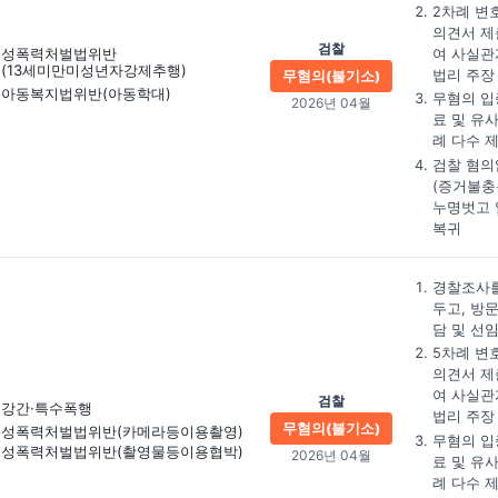
2차례 변
의견서 제
검찰
성폭력처벌법위반
여 사실관
(13세미만미성년자강제추행)
법리 주장
무혐의(불기소)
아동복지법위반(아동학대)
무혐의 입
2026년 04월
료 및 유
례 다수 
검찰 혐의
(증거불충
누명벗고 
복귀
경찰조사를
두고, 방
담 및 선
5차례 변
의견서 제
여 사실관
검찰
강간·특수폭행
법리 주장
무혐의(불기소)
성폭력처벌법위반
(카메라등이용촬영)
무혐의 입
성폭력처벌법위반
(촬영물등이용협박)
2026년 04월
료 및 유
례 다수 