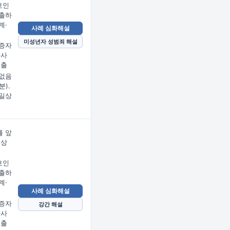
호인
출하
계·
사례 심화해설
미성년자 성범죄 해설
증자
사사
제출
없음
분).
일상
 앞
문상
임
호인
출하
계·
사례 심화해설
증자
강간 해설
사사
제출