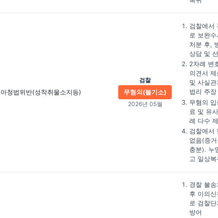
복귀
검찰에서 
로 보완수
처분 후, 
상담 및 
2차례 변
의견서 제
검찰
및 사실관
법리 주장
아청법위반(성착취물소지등)
무혐의(불기소)
무혐의 입
2026년 05월
료 및 유
례 다수 
검찰에서 
없음(증거
충분). 누
고 일상복
경찰 불송
후 이의신
로 검찰단
방어