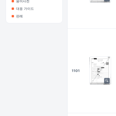
용어사전
대응 가이드
판례
1101