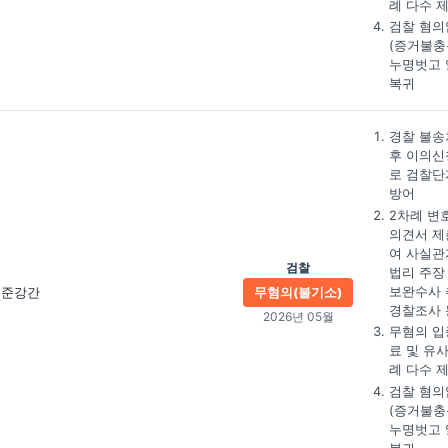
례 다수 
검찰 혐의
(증거불충
누명벗고 
복귀
경찰 불송
후 이의신
로 검찰단
방어
2차례 변
의견서 제
여 사실관
검찰
법리 주장
보완수사 
준강간
무혐의(불기소)
경찰조사 
2026년 05월
무혐의 입
료 및 유
례 다수 
검찰 혐의
(증거불충
누명벗고 