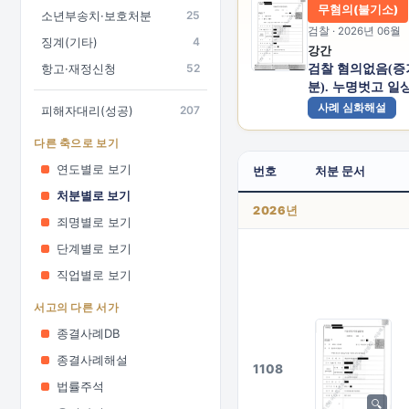
무혐의(불기소)
소년부송치·보호처분
25
검찰 · 2026년 06월
징계(기타)
4
강간
항고·재정신청
52
검찰 혐의없음(
분). 누명벗고 일
사례 심화해설
피해자대리(성공)
207
다른 축으로 보기
연도별로 보기
번호
처분 문서
처분별로 보기
2026년
죄명별로 보기
단계별로 보기
직업별로 보기
서고의 다른 서가
종결사례DB
종결사례해설
1108
법률주석