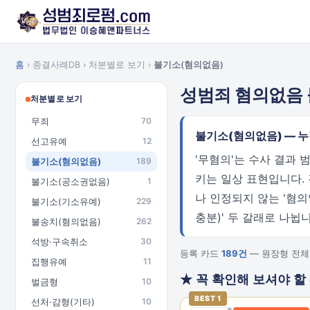
홈
› 종결사례DB › 처분별로 보기 ›
불기소(혐의없음)
성범죄 혐의없음
처분별로 보기
무죄
70
불기소(혐의없음) — 
선고유예
12
'무혐의'는 수사 결과
불기소(혐의없음)
189
키는 일상 표현입니다.
불기소(공소권없음)
1
나 인정되지 않는 '혐
불기소(기소유예)
229
충분)' 두 갈래로 나뉩
불송치(혐의없음)
262
석방·구속취소
30
등록 카드
189건
— 원장형 전체 
집행유예
11
★ 꼭 확인해 보셔야 할
벌금형
10
BEST 1
선처·감형(기타)
10