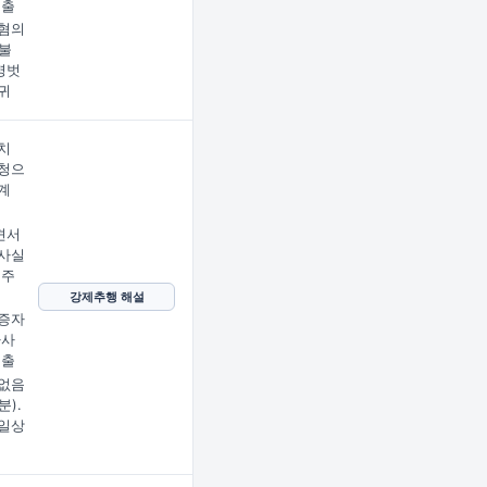
제출
혐의
불
명벗
귀
치
청으
계
견서
사실
 주
강제추행 해설
증자
사사
제출
없음
분).
일상