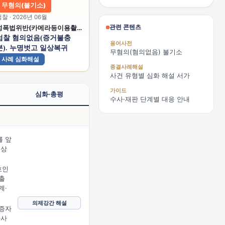
무혐의(불기소)
찰 · 2026년 06월
관련 콘텐츠
성폭법위반(카메라등이용촬영) 폭행 감금치상 감금 공갈 공갈미수 스토킹처벌법위반
검찰 혐의없음(증거불충
용어사전
분). 누명벗고 일상복귀
무혐의(혐의없음) 불기소
사례 심화해설
종결사례해설
사건 유형별 심화 해설 서가
가이드
심화·총평
수사·재판 단계별 대응 안내
 앞
문상
임
호인
출
계·
의제강간 해설
증자
사사