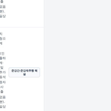
제출
없음
분).
일상
치
청으
계
호인
출하
계·
 및
준강간·준강제추행 해
추가
설
동석
증자
사사
제출
없음
분).
일상