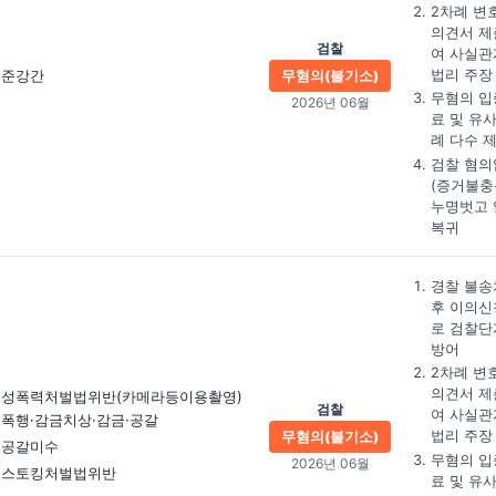
2차례 변
의견서 제
검찰
여 사실관
법리 주장
준강간
무혐의(불기소)
무혐의 입
2026년 06월
료 및 유
례 다수 
검찰 혐의
(증거불충
누명벗고 
복귀
경찰 불송
후 이의신
로 검찰단
방어
2차례 변
의견서 제
성폭력처벌법위반
(카메라등이용촬영)
검찰
여 사실관
폭행·감금치상·감금·공갈
법리 주장
무혐의(불기소)
공갈미수
무혐의 입
2026년 06월
스토킹처벌법위반
료 및 유