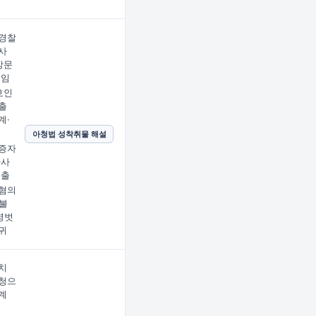
경찰
사
방문
선임
호인
출
계·
아청법 성착취물 해설
증자
사사
제출
혐의
불
명벗
귀
치
청으
계